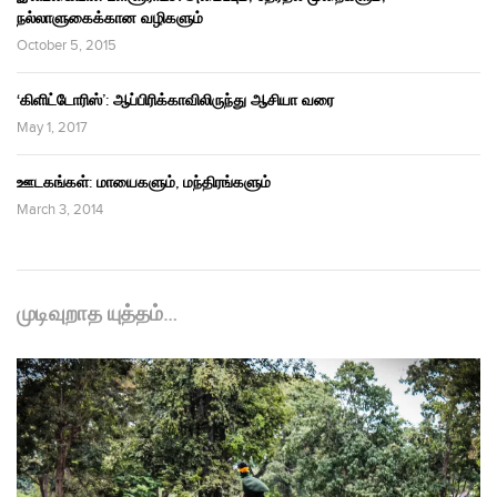
நல்லாளுகைக்கான வழிகளும்
October 5, 2015
‘கிளிட்டோரிஸ்’: ஆப்பிரிக்காவிலிருந்து ஆசியா வரை
May 1, 2017
ஊடகங்கள்: மாயைகளும், மந்திரங்களும்
March 3, 2014
முடிவுறாத யுத்தம்…