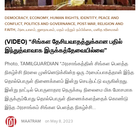
DEMOCRACY
,
ECONOMY
,
HUMAN RIGHTS
,
IDENTITY
,
PEACE AND
CONFLICT
,
POLITICS AND GOVERNANCE
,
POST-WAR
,
RELIGION AND
FAITH
,
அடையாளம்
,
ஜனநாயகம்
,
மதம் மற்றும் நம்பிக்கை
,
மனித உரிமைகள்
(VIDEO) “சிங்கள தேசியவாதத்துக்கான பதில்
இந்துத்வாவாக​ இருக்கத்தேவையில்லை”
Photo, TAMILGUARDIAN “அரசாங்கத்தின் சிங்கள பெளத்த
நிகழ்ச்சி நிரலை முன்னெடுக்கின்ற ஒரு அமைப்பாகத்தான் இந்த
தொல்பொருள் திணைக்களம் இன்று செயற்பட்டு வருகின்றது.
இன்று நாட்டில் பொருளாதார நெருக்கடி நிலைமை மிக மோசமாக
இருக்கும்போது தொல்பொருள் திணைக்களத்தைக் கொண்டு
இந்த அரசாங்கம் சிங்கள பெளத்த நிகழ்ச்சி…
MAATRAM
on
May 8, 2023