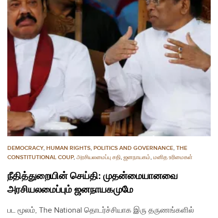
DEMOCRACY
,
HUMAN RIGHTS
,
POLITICS AND GOVERNANCE
,
THE
CONSTITUTIONAL COUP
,
அரசியலமைப்பு சதி
,
ஜனநாயகம்
,
மனித உரிமைகள்
நீதித்துறையின் செய்தி: முதன்மையானவை
அரசியலமைப்பும் ஜனநாயகமுமே
பட மூலம், The National தொடர்ச்சியாக இரு தருணங்களில்