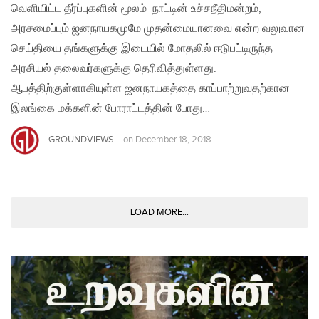
வெளியிட்ட தீர்ப்புகளின் மூலம் நாட்டின் உச்சநீதிமன்றம்,
அரசமைப்பும் ஜனநாயகமுமே முதன்மையானவை என்ற வலுவான
செய்தியை தங்களுக்கு இடையில் மோதலில் ஈடுபட்டிருந்த
அரசியல் தலைவர்களுக்கு தெரிவித்துள்ளது.
ஆபத்திற்குள்ளாகியுள்ள ஜனநாயகத்தை காப்பாற்றுவதற்கான
இலங்கை மக்களின் போராட்டத்தின் போது…
GROUNDVIEWS
on
December 18, 2018
LOAD MORE...