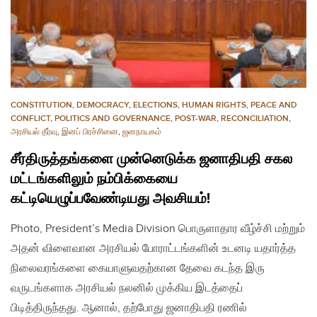
CONSTITUTION
,
DEMOCRACY
,
ELECTIONS
,
HUMAN RIGHTS
,
PEACE AND
CONFLICT
,
POLITICS AND GOVERNANCE
,
POST-WAR
,
RECONCILIATION
,
அரசியல் தீர்வு
,
இனப் பிரச்சினை
,
ஜனநாயகம்
சீர்திருத்தங்களை முன்னெடுக்க ஜனாதிபதி சகல
மட்டங்களிலும் நம்பிக்கையை
கட்டியெழுப்பவேண்டியது அவசியம்!
Photo, President’s Media Division பொருளாதார வீழ்ச்சி மற்றும்
அதன் விளைவான அரசியல் போராட்டங்களின் உடனடி யதார்த்த
நிலைவரங்களை கையாளுவதற்கான தேவை கடந்த இரு
வருடங்களாக அரசியல் நலனில் முக்கிய இடத்தைப்
பிடித்திருந்தது. ஆனால், தற்போது ஜனாதிபதி ரணில்