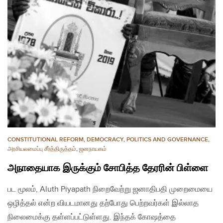
CONSTITUTIONAL REFORM
,
DEMOCRACY
,
POLITICS AND GOVERNANCE
,
அரசியலமைப்பு சீர்த்திருத்தம்
,
ஜனநாயகம்
அநாதையாக இருக்கும் சோபித்த தேரரின் பிள்ளை
பட மூலம், Aluth Piyapath நிறைவேற்று ஜனாதிபதி முறைமையை
ஒழித்தல் என்ற வியடமானது தற்போது பெற்றவர்கள் இல்லாத
நிலைமைக்கு தள்ளப்பட்டுள்ளது. இந்தக் கோஷத்தை