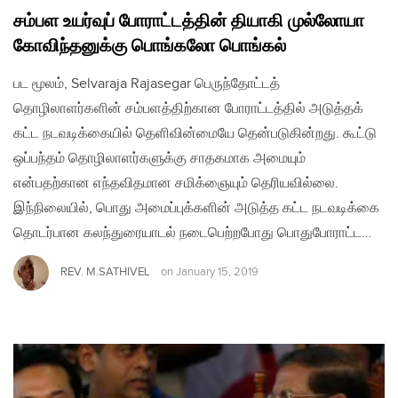
சம்பள உயர்வுப் போராட்டத்தின் தியாகி முல்லோயா
கோவிந்தனுக்கு பொங்கலோ பொங்கல்
பட மூலம், Selvaraja Rajasegar பெருந்தோட்டத்
தொழிலாளர்களின் சம்பளத்திற்கான போராட்டத்தில் அடுத்தக்
கட்ட நடவடிக்கையில் தெளிவின்மையே தென்படுகின்றது. கூட்டு
ஒப்பந்தம் தொழிலாளர்களுக்கு சாதகமாக அமையும்
என்பதற்கான எந்தவிதமான சமிக்ஞையும் தெரியவில்லை.
இந்நிலையில், பொது அமைப்புக்களின் அடுத்த கட்ட நடவடிக்கை
தொடர்பான கலந்துரையாடல் நடைபெற்றபோது பொதுபோராட்ட…
REV. M.SATHIVEL
on
January 15, 2019