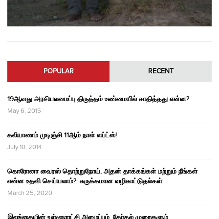
POPULAR
RECENT
19ஆவது அரசியலமைப்பு திருத்தம் உண்மையில் சாதித்தது என்ன?
May 6, 2015
கலியாணம் முடிஞ்சி 11ஆம் நாள் எய்ட்ஸ்!
July 10, 2014
கொரோனா வைரஸ் தொற்றுநோய், அதன் தாக்கங்கள் மற்றும் நீங்கள்
என்ன உதவி செய்யலாம்?: சுருக்கமான வழிகாட்டுதல்கள்
March 25, 2020
இலங்கையின் உள்ளூராட்சி அமைப்பும், தேர்தல் முறைகளும்,