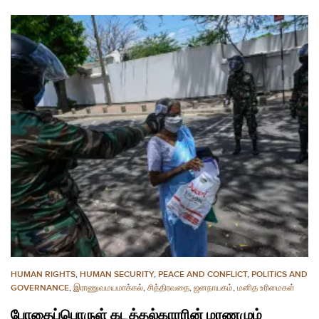
HUMAN RIGHTS
,
HUMAN SECURITY
,
PEACE AND CONFLICT
,
POLITICS AND
GOVERNANCE
,
இராணுவமயமாக்கல்
,
சித்திரவதை
,
ஜனநாயகம்
,
மனித உரிமைகள்
போதைப்பொருள் கடத்தல்காரரின் மரணமும்