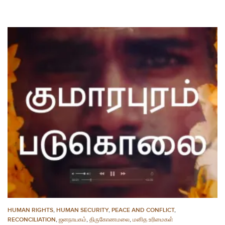
HUMAN RIGHTS
,
HUMAN SECURITY
,
PEACE AND CONFLICT
,
RECONCILIATION
,
ஜனநாயகம்
,
திருகோணமலை
,
மனித உரிமைகள்