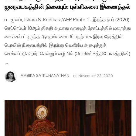
ஜனநாயகத்தின் நிலையும்: புள்ளிகளை இணைத்தல்
பட மூலம், Ishara S. Kodikara/AFP Photo “… இறந்த நபர் (2020)
செப்ரெம்பர் 18ஆம் திகதி அவரது வாழைத் தோட்டத்தில் மறைத்து
வைக்கப்பட்டிருந்த ஆயுதங்களை மீட்பதற்காக இரவு நேரத்தில்
பொலிஸ் நிலையத்தில் இருந்து வெளியே அழைத்துச்
செல்லப்படுகிறார். செல்லும் வழியில் (பொலிஸ் உத்தியோகத்தரின்)
…
AMBIKA SATKUNANATHAN
on
November 23, 2020