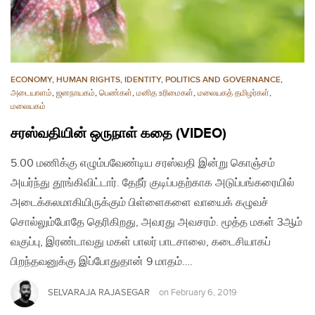
ECONOMY
,
HUMAN RIGHTS
,
IDENTITY
,
POLITICS AND GOVERNANCE
,
அடையாளம்
,
ஜனநாயகம்
,
பெண்கள்
,
மனித உரிமைகள்
,
மலையகத் தமிழர்கள்
,
மலையகம்
சரஸ்வதியின் ஒருநாள் கதை (VIDEO)
5.00 மணிக்கு எழும்பவேண்டிய சரஸ்வதி இன்று கொஞ்சம்
அயர்ந்து தூங்கிவிட்டார். தேநீர் குடிப்பதற்காக அடுப்பங்கரையில்
அடைக்கலமாகியிருக்கும் பிள்ளைகளை வாயைக் கழுவச்
சொல்லும்போதே தெரிகிறது, அவரது அவசரம். மூத்த மகள் 3ஆம்
வகுப்பு, இரண்டாவது மகள் பாலர் பாடசாலை, கடைசியாகப்
பிறந்தவனுக்கு இப்போதுதான் 9 மாதம்….
SELVARAJA RAJASEGAR
on
February 6, 2019