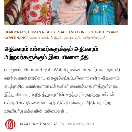
DEMOCRACY
,
HUMAN RIGHTS
,
PEACE AND CONFLICT
,
POLITICS AND
GOVERNANCE
,
காணாமலாக்கப்படுதல்
,
ஜனநாயகம்
,
மனித உரிமைகள்
அதிகாரம் உள்ளவர்களுக்கும் அதிகாரம்
அற்றவர்களுக்கும் இடையிலான நீதி
பட மூலம், Human Rights Watch முன்னாள் கடற்படை தளபதி
வசந்த கரன்னாகொட கைதுசெய்யப்படுவாரா என்ற விவகாரம்
கடந்த சில வாரங்களாக மக்களின் கவனத்தை ஈர்த்துள்ளது.
இந்த விவகாரம் நீதித்துறையின் சுதந்திரம் குறித்து மக்கள்
மத்தியில் கரிசனையை ஏற்படுத்தியுள்ளது. அதிகாரமற்ற,
உதவியற்ற மக்களின் உரிமைகள்…
MAATRAM TRANSLATION
on
April 2, 2019