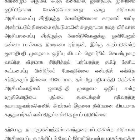
காரணமும் அதுவே. அதே வகையில், ஜனாதிபதி முறைமை
ஒழிப்பிற்கான வேண்டுகோளானது தமது விரிவான
அரசியலமைப்பு சீர்திருத்த வேண்டுகோளை காரணம் காட்டி
அகற்றப்படும் நிலைமை ஏற்படுமாயின் அதனூடாக தமது விரிவான
அரசியலமைப்பு சீர்திருத்த வேண்டுகோளுக்கு துளியேனும்
நன்மை பயக்காத நிலைமை ஏற்படின், இங்கு கூறப்படுகின்ற
ஜனாதிபதி முறைமை ஒழிப்பு விடயம் தொடர்பில் செயன்முறை
வாய்ந்த விதமாக சிந்தித்துப் பார்ப்பதற்கு தமிழ் தேசிய
கூட்டமைப்பு பின்நிற்கப் போவதில்லை என்பதில் எவ்வித
சந்தேகமும் இல்லை. விசேடமாக, தம் மீது பழிசுமத்தி தெற்கில்
அரசியல்வாதிகள் ஜனாதிபதி முறைமை ஒழிப்பு என்ற
உறுதிமொழியை குப்பை கூடைக்குள் எறிவதற்கு
தயாராகுவார்களெனில் அவர்கள் இதனை தீவிரமான வியடமாக
கருதுவார்கள் என்பதிலும் எவ்வித ஐயப்பாடுமில்லை.
தற்போது நாடாளுமன்றத்தில் கலந்துரையாப்படுகின்ற விரிவான
அரசிலமைப்பு கருத்திட்டம் மேலும் இரண்டு மூன்று மாதங்களுக்கு