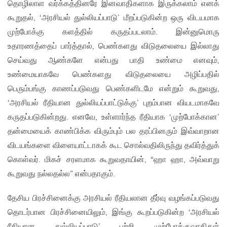
தொழிலாள வர்க்கத்தினரே இனவாதிகளாக இருக்கலாம் எனக்
கூறுதல், ‘அரசியல் துல்லியப்பாடு’ மீறப்படுகின்ற ஒரு விடயமாக
முற்போக்கு களத்தில் கருதப்படலாம். இன்னுமொரு
உதாரணத்தைப் பார்த்தால், பெண்களது விடுதலையை இல்லாது
செய்வது ஆண்களே என்பது பாதி உண்மை எனவும்,
உண்மையாகவே பெண்களது விடுதலையை அழிப்பதில்
பெரும்பங்கு காணப்படுவது பெண்களிடமே என்றும் கூறுவது,
‘அரசியல் ரீதியான துல்லியப்பாட்டுக்கு’ புறம்பான வியடமாகவே
கருதப்படுகின்றது. எனவே, உள்ளார்ந்த ரீதியாக ‘முற்போக்கான’
தன்மையைக் காண்பிக்க விரும்பும் பல தரப்பினரும் இவ்வாறான
விடயங்களை விளையாட்டாகக் கூட சொல்வதிலிருந்து தவிர்த்துக்
கொள்வர். மிகச் சரளமாக கூறுவதாயின், “ஹா ஹா, அவ்வாறு
கூறுவது நல்லதல்ல” என்பதாகும்.
தேசிய பிரச்சினைக்கு அரசியல் ரீதியலான தீர்வு வழங்கப்படுவது
தொடர்பான பிரச்சினையிலும், இங்கு கூறப்படுகின்ற ‘அரசியல்
ரீதியான துல்லியப்பாடு’ பற்றி முற்போக்குவாதிகள்