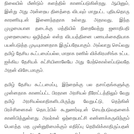
நிலையில் மீண்டும் களத்தில் காணப்படுகின்றது. ஆயினும்,
இன்று அது அன்றைய தினத்தை விடவும் மாறுபட்ட புதியதொரு
காரணியுடன் இணைந்ததாக உள்ளது. அதாவது, இந்த
முழுமையான தடைக்கு மத்தியில் நிறைவேற்று ஜனாதிபதி
முறைமையை ஒழித்தல் என்ற விடயத்தினை பணயக்கைதியாக
பயன்படுத்த முடியுமானதாக இருப்பதேயாகும். அவ்வாறு செய்வது
தமிழ் தேசிய கூட்டமைப்பல்ல, மாறாக ரணில் விக்கிரமசிங்க உட்பட
ஐக்கிய தேசியக் கட்சியினாலேயே அது மேற்கொள்ளப்படுவதே
அதன் விசேடமாகும்.
தமிழ் தேசிய கூட்டமைப்பு, இற்றைக்கு பல தசாப்தங்களுக்கு
முன்னதாக காணப்பட்ட பிரதான அரசியல் நீரோட்டத்திலும் வேறு
தமிழ் அரசியல்வாதிகளிடமிருந்து வேறுபட்டு, தெற்கின்
பிரச்சினைகள் தொடர்பில் கூறுணர்வுடன் செயற்படுவதனைக்
காண்பித்துள்ளது. அவர்கள் ஒற்றையாட்சி எண்ணக்கருவிற்கும்
பௌத்த மத முன்னுரிமைக்கும் எதிர்ப்பு தெரிவிக்காதிருப்பதன்