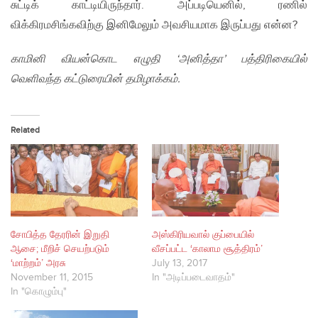
சுட்டிக் காட்டியிருந்தார். அப்படியெனில், ரணில்
விக்கிரமசிங்கவிற்கு இனிமேலும் அவசியமாக இருப்பது என்ன?
காமினி வியன்கொட எழுதி ‘அனித்தா’ பத்திரிகையில்
வெளிவந்த கட்டுரையின் தமிழாக்கம்.
Related
சோபித்த தேரரின் இறுதி
அஸ்கிரியவால் குப்பையில்
ஆசை; மீறிச் செயற்படும்
வீசப்பட்ட ‘காலாம சூத்திரம்’
‘மாற்றம்’ அரசு
July 13, 2017
November 11, 2015
In "அடிப்படைவாதம்"
In "கொழும்பு"