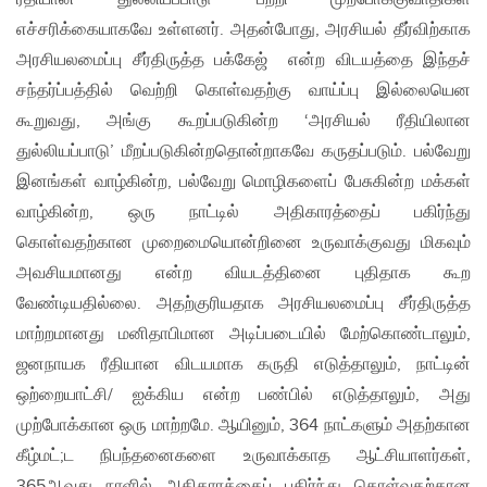
எச்சரிக்கையாகவே உள்ளனர். அதன்போது, அரசியல் தீர்விற்காக
அரசியலமைப்பு சீர்திருத்த பக்கேஜ் என்ற விடயத்தை இந்தச்
சந்தர்ப்பத்தில் வெற்றி கொள்வதற்கு வாய்ப்பு இல்லையென
கூறுவது, அங்கு கூறப்படுகின்ற ‘அரசியல் ரீதியிலான
துல்லியப்பாடு’ மீறப்படுகின்றதொன்றாகவே கருதப்படும். பல்வேறு
இனங்கள் வாழ்கின்ற, பல்வேறு மொழிகளைப் பேசுகின்ற மக்கள்
வாழ்கின்ற, ஒரு நாட்டில் அதிகாரத்தைப் பகிர்ந்து
கொள்வதற்கான முறைமையொன்றினை உருவாக்குவது மிகவும்
அவசியமானது என்ற வியடத்தினை புதிதாக கூற
வேண்டியதில்லை. அதற்குரியதாக அரசியலமைப்பு சீர்திருத்த
மாற்றமானது மனிதாபிமான அடிப்படையில் மேற்கொண்டாலும்,
ஜனநாயக ரீதியான விடயமாக கருதி எடுத்தாலும், நாட்டின்
ஒற்றையாட்சி/ ஐக்கிய என்ற பண்பில் எடுத்தாலும், அது
முற்போக்கான ஒரு மாற்றமே. ஆயினும், 364 நாட்களும் அதற்கான
கீழ்மட்;ட நிபந்தனைகளை உருவாக்காத ஆட்சியாளர்கள்,
365ஆவது நாளில் அதிகாரத்தைப் பகிர்ந்து கொள்வதற்கான