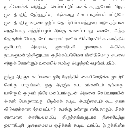
முன்னோக்கி எடுத்துச் செல்லப்படும் எனக் கருதுவோம். பிறகு
ஜனாதிபதித் தேர்தலுக்கு மிஞ்சுவது சில மாதங்கள் மட்டுமே.
ஜனாதிபதி முறைமை ஒழிப்பு தொடர்பில் கலந்துரையாடுவதற்கான
எந்தவொரு சந்தர்ப்பமும் அங்கு காணப்படாது. எனவே, அந்த
தேர்தலில் ‘பொது வேட்பாளராக’ ரணில் விக்கிரமசிங்க களத்தில்
குதிப்பார். அவரால், ஜனாதிபதி முறைமை அடுத்த
நாடாளுமன்றத்தினூடாக ஒழிக்கப்படுமென மீண்டுமொரு தடவை
ஏற்றுக் கொள்ளும் வகையில் நமக்கு அழுத்தம் வழங்கப்படும்.
ஐந்து ஆரஞ்சு காய்களை ஒரே நேரத்தில் கையிலெடுக்க முயற்சி
செய்து பாருங்கள். ஒரு ஆரஞ்சு கூட உங்களிடம் தங்காது.
யாரேனும் ஒருவர் தீவிர மனப்பாங்குடன் அதனை செய்வாராயின்
அதன் பொருளாவது, பிடிக்கக் கூடிய ஆரஞ்சையும் கூட தவற
விடுவதற்கான தேவைப்பாடு தமக்கு உள்ளது என்பதாகும். மிகச்
சரளமான அரசியலமைப்பு திருத்தங்களூடாக நிறைவேற்று
ஜனாதிபதி முறைமையை ஒழிக்கக் கூடிய வாய்ப்பு இருக்கின்ற