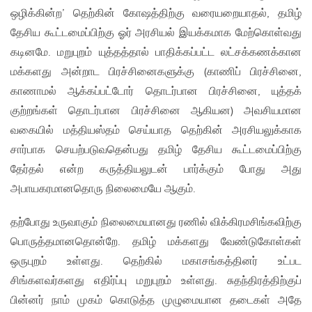
ஒழிக்கின்ற’ தெற்கின் கோஷத்திற்கு வரையறையாதல், தமிழ்
தேசிய கூட்டமைப்பிற்கு ஓர் அரசியல் இயக்கமாக மேற்கொள்வது
கடினமே. மறுபுறம் யுத்தத்தால் பாதிக்கப்பட்ட லட்சக்கணக்கான
மக்களது அன்றாட பிரச்சினைகளுக்கு (காணிப் பிரச்சினை,
காணாமல் ஆக்கப்பட்டோர் தொடர்பான பிரச்சினை, யுத்தக்
குற்றங்கள் தொடர்பான பிரச்சினை ஆகியன) அவசியமான
வகையில் மத்தியஸ்தம் செய்யாத தெற்கின் அரசியலுக்காக
சார்பாக செயற்படுவதென்பது தமிழ் தேசிய கூட்டமைப்பிற்கு
தேர்தல் என்ற கருத்தியலுடன் பார்க்கும் போது அது
அபாயகரமானதொரு நிலைமையே ஆகும்.
தற்போது உருவாகும் நிலைமையானது ரணில் விக்கிரமசிங்கவிற்கு
பொருத்தமானதொன்றே. தமிழ் மக்களது வேண்டுகோள்கள்
ஒருபுறம் உள்ளது. தெற்கில் மகாசங்கத்தினர் உட்பட
சிங்களவர்களது எதிர்ப்பு மறுபுறம் உள்ளது. சுதந்திரத்திற்குப்
பின்னர் நாம் முகம் கொடுத்த முழுமையான தடைகள் அதே