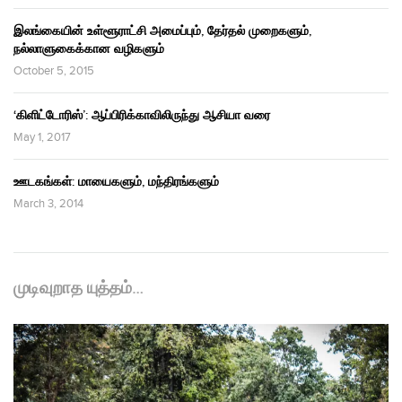
இலங்கையின் உள்ளூராட்சி அமைப்பும், தேர்தல் முறைகளும்,
நல்லாளுகைக்கான வழிகளும்
October 5, 2015
‘கிளிட்டோரிஸ்’: ஆப்பிரிக்காவிலிருந்து ஆசியா வரை
May 1, 2017
ஊடகங்கள்: மாயைகளும், மந்திரங்களும்
March 3, 2014
முடிவுறாத யுத்தம்…