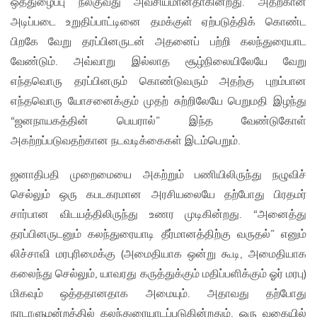
ஒத்துழைப்பு நல்குவது அவசியமானதாகின்றது. அதற்கான
அடிப்படை உறுதிப்பாட்டினை தமக்குள் ஏற்படுத்திக் கொண்ட
பிறகே வேறு தரப்பினருடன் அதனைப் பற்றி கலந்துரையாட
வேண்டும். அவ்வாறு இல்லாத சூழ்நிலையிலேயே வேறு
எந்தவொரு தரப்பினரும் கொண்டுவரும் அதற்கு புறம்பான
எந்தவொரு யோசனைக்கும் முதற் சுற்றிலேயே பெறுமதி இழந்து
“ஜனநாயகத்தின் பெயரால்” இந்த வேண்டுகோள்
அகற்றப்படுவதற்கான நடவடிக்கைகள் இடம்பெறும்.
ஜனாதிபதி முறைமையை அகற்றும் பணியிலிருந்து நழுவிச்
செல்லும் ஒரு கபடகரமான அரசியலையே தற்போது பிரதமர்
சார்பான விடயத்திலிருந்து உணர முடிகின்றது. “அனைத்து
தரப்பினருடனும் கலந்துரையாடி தீர்மானத்திற்கு வருதல்” எனும்
லிச்சாவி மரபுரிமைக்கு (அமைதியாக ஒன்று கூடி, அமைதியாக
கலைந்து செல்லும், யாவரது கருத்துக்கும் மதிப்பளிக்கும் ஓர் மரபு)
மிகவும் ஒத்ததானதாக அமையும். அதாவது தற்போது
நாடாளுமன்றத்தில் கலந்துரையாடப்படுகின்றதும், ஒரு வகையில்