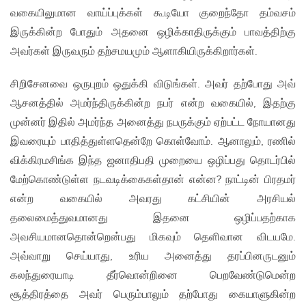
வகையிலுமான வாய்ப்புக்கள் கூடியோ குறைந்தோ தம்வசம்
இருக்கின்ற போதும் அதனை ஒழிக்காதிருக்கும் பாவத்திற்கு
அவர்கள் இருவரும் தற்சமயமும் ஆளாகியிருக்கிறார்கள்.
சிறிசேனவை ஒருபுறம் ஒதுக்கி விடுங்கள். அவர் தற்போது அவ்
ஆசனத்தில் அமர்ந்திருக்கின்ற நபர் என்ற வகையில், இதற்கு
முன்னர் இதில் அமர்ந்த அனைத்து நபருக்கும் ஏற்பட்ட நோயானது
இவரையும் பாதித்துள்ளதென்றே கொள்வோம். ஆனாலும், ரணில்
விக்கிரமசிங்க இந்த ஜனாதிபதி முறையை ஒழிப்பது தொடர்பில்
மேற்கொண்டுள்ள நடவடிக்கைகள்தான் என்ன? நாட்டின் பிரதமர்
என்ற வகையில் அவரது கட்சியின் அரசியல்
தலைமைத்துவமானது இதனை ஒழிப்பதற்காக
அவசியமானதொன்றென்பது மிகவும் தெளிவான விடயமே.
அவ்வாறு செய்யாது, உரிய அனைத்து தரப்பினருடனும்
கலந்துரையாடி தீர்வொன்றினை பெறவேண்டுமென்ற
சூத்திரத்தை அவர் பெரும்பாலும் தற்போது கையாளுகின்ற