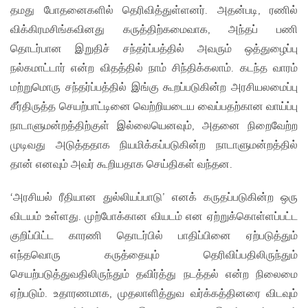
தமது போதனைகளில் தெரிவித்துள்ளனர். அதன்படி, ரணில்
விக்கிரமசிங்கவினது கருத்திற்கமைவாக, அந்தப் பணி
தொடர்பான இறுதிச் சந்தர்ப்பத்தில் அவரும் ஒத்துழைப்பு
நல்கமாட்டார் என்ற விதத்தில் நாம் சிந்திக்கலாம். கடந்த வாரம்
மற்றுமொரு சந்தர்ப்பத்தில் இங்கு கூறப்படுகின்ற அரசியலமைப்பு
சீர்திருத்த செயற்பாட்டினை வெற்றியடைய வைப்பதற்கான வாய்ப்பு
நாடாளுமன்றத்திற்குள் இல்லையெனவும், அதனை நிறைவேற்ற
முடிவது அடுத்ததாக நியமிக்கப்படுகின்ற நாடாளுமன்றத்தில்
தான் எனவும் அவர் கூறியதாக செய்திகள் வந்தன.
‘அரசியல் ரீதியான துல்லியப்பாடு’ எனக் கருதப்படுகின்ற ஒரு
விடயம் உள்ளது. முற்போக்கான வியடம் என ஏற்றுக்கொள்ளப்பட்ட
குறிப்பிட்ட காரணி தொடர்பில் பாதிப்பினை ஏற்படுத்தும்
எந்தவொரு கருத்தையும் தெரிவிப்பதிலிருந்தும்
செயற்படுத்துவதிலிருந்தும் தவிர்த்து நடத்தல் என்ற நிலைமை
ஏற்படும். உதாரணமாக, முதலாளித்துவ வர்க்கத்தினரை விடவும்