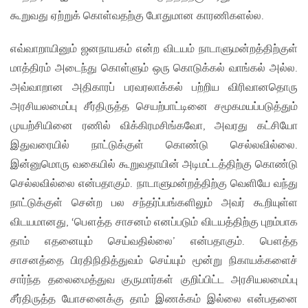
கூறுவது ஏற்றுக் கொள்வதற்கு போதுமான காரணிகளல்ல.
எவ்வாறாயினும் ஜனநாயகம் என்ற விடயம் நாடாளுமன்றத்திற்குள்
மாத்திரம் அடைந்து கொள்ளும் ஒரு கொடுக்கல் வாங்கல் அல்ல.
அவ்வாறான அதிகாரப் பரவரலாக்கல் பற்றிய விரிவானதொரு
அரசியலமைப்பு சீர்திருத்த செயற்பாட்டினை சமூகமயப்படுத்தும்
முயற்சியினை ரணில் விக்கிரமசிங்கவோ, அவரது கட்சியோ
இதுவரையில் நாட்டுக்குள் கொண்டு செல்லவில்லை.
இன்னுமொரு வகையில் கூறுவதாயின் அடிமட்டத்திற்கு கொண்டு
செல்லவில்லை என்பதாகும். நாடாளுமன்றத்திற்கு வெளியே வந்து
நாட்டுக்குள் சென்ற பல சந்தர்ப்பங்களிலும் அவர் கூறியுள்ள
விடயமானது, ‘பௌத்த சாசனம் எனப்படும் விடயத்திற்கு புறம்பாக
தாம் எதனையும் செய்வதில்லை’ என்பதாகும். பௌத்த
சாசனத்தை பிரதிநிதித்துவம் செய்யும் மூன்று நிகாயக்களைச்
சார்ந்த தலைமைத்துவ குருமார்கள் குறிப்பிட்ட அரசியலமைப்பு
சீர்திருத்த யோசனைக்கு தாம் இணக்கம் இல்லை என்பதனை