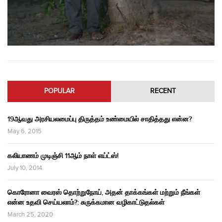
POPULAR
RECENT
19ஆவது அரசியலமைப்பு திருத்தம் உண்மையில் சாதித்தது என்ன?
May 6, 2015
கலியாணம் முடிஞ்சி 11ஆம் நாள் எய்ட்ஸ்!
July 10, 2014
கொரோனா வைரஸ் தொற்றுநோய், அதன் தாக்கங்கள் மற்றும் நீங்கள்
என்ன உதவி செய்யலாம்?: சுருக்கமான வழிகாட்டுதல்கள்
March 25, 2020