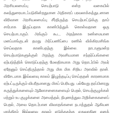
அரசியலமைப்பு செயற்பாடு என்ற வகையில்
கலந்துரையாடப்படுகின்றதுமான அதிகாரப் பரவலாக்கத்துடனான
விரிவான அரசியலமைப்பு சீர்திருத்த செயற்பாட்டுக்கு தாம்
சார்பாக இருப்பதாக காண்பித்துக் கொள்வதான ஒரு
செயற்பாடாகும். அங்கும் கூட, அதற்காக உண்மையான
மனப்பாங்குடன் தமது அர்ப்பணிப்பை ரணில் விக்கிரமசிங்க
செய்வதாக காண்பதற்கு இல்லை. நாடாளுமன்ற
செயற்பாடுகளுக்குள் அதற்கு அவசியமான சந்தர்ப்பங்களை
ஏற்படுத்திக் கொடுப்பதற்கு மேலதிகமாக அது தொடர்பில் அவர்
ஏதேனும் செய்திருந்தால் அது மிக மிக சிறிய அளவில் தான்.
விசேடமாக இவ்வளவு காலம் இழுத்தடிப்பு செய்ததன் காரணமாக
ஏற்பட்டிருக்கும் விபரீதமானது மிகப் பெரியது. பல்வேறு தரப்பினரது
கருத்துக்களையும் ஆலோசனைகளையும் பெறல், செயற்குழுக்கள்
மற்றும் உப குழுக்களை அமைத்தல், நிபுணத்துவ அறிக்கைகளைப்
பெறல், அவை தொடர்பான விவாதங்களை நடாத்துதல் ஆகியன
மாத்திரம் இவ்வளவு காலம் எடுத்ததற்கு ஏதுவாகின எனக்