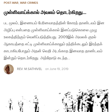
POST-WAR
,
WAR CRIMES
முள்ளிவாய்க்கால் அவலம் தொடர்கிறது…
பட மூலம், இணையம் பேரினவாதத்தின் கோரத் தாண்டவம் இன
அழிப்பு என்பதை முள்ளிவாய்க்கால் இனப்படுகொலை முழு
உலகத்திற்கும் வெளிப்படுத்தியது. 2009இல் அவலக் குரல்
ஆகாயத்தை எட்டி முள்ளிவாய்க்காலும் நந்திக்கடலும் இரத்தக்
காடாகியபோதும் அதன் வெறி அடங்காத இனவாத தாண்டவம்
இன்றும் தொடர்கிறது. அத்தோடு கடந்த…
REV. M.SATHIVEL
on
June 19, 2019