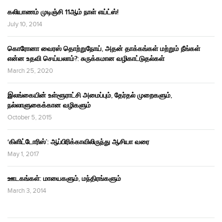
கலியாணம் முடிஞ்சி 11ஆம் நாள் எய்ட்ஸ்!
July 10, 2014
கொரோனா வைரஸ் தொற்றுநோய், அதன் தாக்கங்கள் மற்றும் நீங்கள்
என்ன உதவி செய்யலாம்?: சுருக்கமான வழிகாட்டுதல்கள்
March 25, 2020
இலங்கையின் உள்ளூராட்சி அமைப்பும், தேர்தல் முறைகளும்,
நல்லாளுகைக்கான வழிகளும்
October 5, 2015
‘கிளிட்டோரிஸ்’: ஆப்பிரிக்காவிலிருந்து ஆசியா வரை
May 1, 2017
ஊடகங்கள்: மாயைகளும், மந்திரங்களும்
March 3, 2014