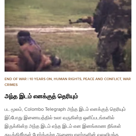
END OF WAR | 10 YEARS ON
,
HUMAN RIGHTS
,
PEACE AND CONFLICT
,
WAR
CRIMES
அந்த இடம் எனக்குத் தெரியும்
பட மூலம், Colombo Telegraph அந்த இடம் எனக்குத் தெரியும்
இப்போது இணையத்தில் உலா வருகின்ற ஒளிப்படங்களில்
இருக்கின்ற அந்த இடம் எந்த இடம் என இனங்காண நீங்கள்
துடிக்கிறீர்கள் போர்க்குற்ற ஆணையாளர்களின் வலுவிழந்த