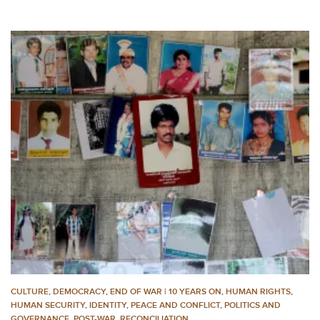
CULTURE
,
DEMOCRACY
,
END OF WAR | 10 YEARS ON
,
HUMAN RIGHTS
,
HUMAN SECURITY
,
IDENTITY
,
PEACE AND CONFLICT
,
POLITICS AND
GOVERNANCE
,
POST-WAR
,
RECONCILIATION