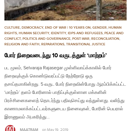
CULTURE
,
DEMOCRACY
,
END OF WAR | 10 YEARS ON
,
GENDER
,
HUMAN
RIGHTS
,
HUMAN SECURITY
,
IDENTITY
,
IDPS AND REFUGEES
,
PEACE AND
CONFLICT
,
POLITICS AND GOVERNANCE
,
POST-WAR
,
RECONCILIATION
,
RELIGION AND FAITH
,
REPARATIONS
,
TRANSITIONAL JUSTICE
போர் நிறைவடைந்து 10 வருடத்துள் ‘மாற்றம்’
பட மூலம், Selvaraja Rajasegar முள்ளிவாய்க்காலில் போர்
நிறைவுக்குக் கொண்டுவரப்பட்டு நேற்றோடு ஒரு
தசாப்தமாகின்றது. 5 வருட போர் நிறைவின்போது ஆரம்பிக்கப்பட்ட
‘மாற்றம்’ தளம் போரினால் பாதிப்புக்குள்ளான மக்களின்
பிரச்சினைகளைத் தொடர்ந்து பதிவுசெய்து வந்துள்ளது. வலிந்து
காணாமலாக்கப்பட்டவர்களுடைய நினைவுகள், போரின் பெயரால்
இராணுவம் அபகரித்து…
MAATRAM
on
May 19, 2019