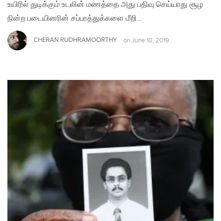
உயிரில் துடிக்கும் உடலின் மணத்தை அது பதிவு செய்யாது சூழ
நின்ற படையினரின் சப்பாத்துக்களை மீறி…
CHERAN RUDHRAMOORTHY
on
June 10, 2019