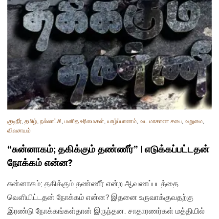
குடிநீர்
,
தமிழ்
,
நல்லாட்சி
,
மனித உரிமைகள்
,
யாழ்ப்பாணம்
,
வட மாகாண சபை
,
வறுமை
,
விவசாயம்
“சுன்னாகம்; தகிக்கும் தண்ணீர்” | எடுக்கப்பட்டதன்
நோக்கம் என்ன?
சுன்னாகம்; தகிக்கும் தண்ணீர் என்ற ஆவணப்படத்தை
வெளியிட்டதன் நோக்கம் என்ன? இதனை உருவாக்குவதற்கு
இரண்டு நோக்கங்கள்தான் இருந்தன. சாதாரணர்கள் மத்தியில்