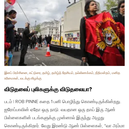
இனப் பிரச்சினை
,
கட்டுரை
,
தமிழ்
,
தமிழ்த் தேசியம்
,
நல்லிணக்கம்
,
நீதிமன்றம்
,
மனித
உரிமைகள்
,
வடக்கு-கிழக்கு
விடுதலைப் புலிகளுக்கு விடுதலையா?
படம் | ROB PINNE கதை 1 பனி பொழிந்து கொண்டிருக்கின்றது.
ஐரோப்பாவின் ஏதோ ஒரு நாடு. வயதான ஒரு தாய் இரு ஆண்
பிள்ளைகளின் படங்களுக்கு முன்னால் இருந்து அழுது
கொண்டிருக்கிறார். வேறு இரண்டு ஆண் பிள்ளைகள், “வா அம்மா