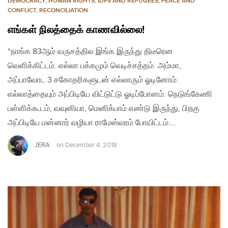
DEMOCRACY
,
HUMAN RIGHTS
,
IDPS AND REFUGEES
,
PEACE AND
CONFLICT
,
RECONCILIATION
எங்கள் நிலத்தைக் காணவில்லை!
“நாங்க 83ஆம் வருசத்தில இங்க இருந்து திடீரென
வெளிக்கிட்டம். எல்லா பக்கமும் வெடிச்சத்தம். அம்மா,
அப்பாவோட 3 சகோதரிகளுடன் எல்லாரும் ஓடினோம்.
எல்லாத்தையும் அப்பிடியே விட்டுட்டு ஓடிப்போனம். நெடுங்கேணி
பள்ளிக்கூடம், வவுனியா, மெனிக்பாம் எண்டு இருந்து, பிறகு
அப்பிடியே மன்னார் வழியா ராமேஸ்வரம் போயிட்டம்….
JERA
on
December 4, 2018