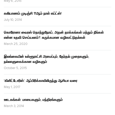
May 6, 2015
கலியாணம் முடிஞ்சி 11ஆம் நாள் எய்ட்ஸ்!
July 10, 2014
கொரோனா வைரஸ் தொற்றுநோய், அதன் தாக்கங்கள் மற்றும் நீங்கள்
என்ன உதவி செய்யலாம்?: சுருக்கமான வழிகாட்டுதல்கள்
March 25, 2020
இலங்கையின் உள்ளூராட்சி அமைப்பும், தேர்தல் முறைகளும்,
நல்லாளுகைக்கான வழிகளும்
October 5, 2015
‘கிளிட்டோரிஸ்’: ஆப்பிரிக்காவிலிருந்து ஆசியா வரை
May 1, 2017
ஊடகங்கள்: மாயைகளும், மந்திரங்களும்
March 3, 2014