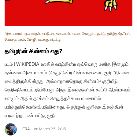
அடையாளம்
,
இனவாதம்
,
கட்டுரை
,
கலாசாரம்
,
கலை
,
கொழும்பு
,
தமிழ்
,
தமிழ்த் தேசியம்
,
பௌத்த மதம்
,
மொழி
,
வடக்கு-கிழக்கு
தமிழரின் சின்னம் எது?
படம் | WIKIPEDIA உலகில் வாழ்கின்ற ஒவ்வொரு மனித இனமும்,
தன்னை அடையாளப்படுத்துகின்ற சின்னங்களை, குறியீடுகளை
வைத்திருக்கின்றது. அவ்வாறானதொரு சின்னம்/ குறியீடு
தெரிவுசெய்யப்படும்போது அந்த இனத்தவரின் கூட்டு ஆன்மாவும்,
உளமும் அதில் தாக்கம் செலுத்தக்கூடியவகையில்
பார்த்துக்கொள்ளப்படுகின்றது. அதற்குள் குறித்த இனத்தின்
வரலாற்று, பண்பாட்டு, ஐதீக…
JERA
on
March 25, 2015