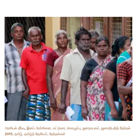
அரசியல் தீர்வு
,
இனப் பிரச்சினை
,
கட்டுரை
,
கொழும்பு
,
ஜனநாயகம்
,
ஜனாதிபதித் தேர்தல்
2015
,
தமிழ்
,
தமிழ்த் தேசியம்
,
தேர்தல்கள்