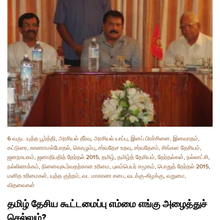
6 வருட யுத்த பூர்த்தி
,
அரசியல் தீர்வு
,
அரசியல் யாப்பு
,
இனப் பிரச்சினை
,
இனவாதம்
,
கட்டுரை
,
காணாமல்போதல்
,
கொழும்பு
,
சர்வதேச உறவு
,
சர்வதேசம்
,
சிங்கள தேசியம்
,
ஜனநாயகம்
,
ஜனாதிபதித் தேர்தல் 2015
,
தமிழ்
,
தமிழ்த் தேசியம்
,
தேர்தல்கள்
,
நல்லாட்சி
,
நல்லிணக்கம்
,
நினைவுகூர்வதற்கான உரிமை
,
புலம்பெயர் சமூகம்
,
பொதுத் தேர்தல் 2015
,
மனித உரிமைகள்
,
யுத்த குற்றம்
,
வட மாகாண சபை
,
வடக்கு-கிழக்கு
,
வறுமை
,
விதவைகள்
தமிழ் தேசிய கூட்டமைப்பு எம்மை எங்கு அழைத்துச்
செல்லும்?