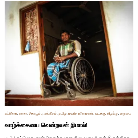
கட்டுரை
,
கலை
,
கொழும்பு
,
சங்கீதம்
,
தமிழ்
,
மனித உரிமைகள்
,
வடக்கு-கிழக்கு
,
வறுமை
வாழ்க்கையை வென்றவன் நிமால்!