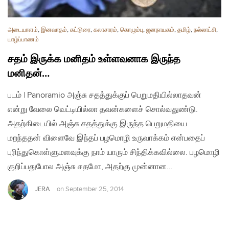
அடையாளம்
,
இனவாதம்
,
கட்டுரை
,
கலாசாரம்
,
கொழும்பு
,
ஜனநாயகம்
,
தமிழ்
,
நல்லாட்சி
,
யாழ்ப்பாணம்
சதம் இருக்க மனிதம் உள்ளவனாக இருந்த
மனிதன்…
படம் | Panoramio அஞ்சு சதத்துக்குப் பெறுமதியில்லாதவன்
என்று வேலை வெட்டியில்லா தவன்களைச் சொல்வதுண்டு.
அதற்கிடையில் அஞ்சு சதத்துக்கு இருந்த பெறுமதியை
மறந்ததன் விளைவே இந்தப் பழமொழி உருவாக்கம் என்பதைப்
புரிந்துகொள்ளுமளவுக்கு நாம் யாரும் சிந்திக்கவில்லை. பழமொழி
குறிப்பதுபோல அஞ்சு சதமோ, அதற்கு முன்னான…
JERA
on
September 25, 2014