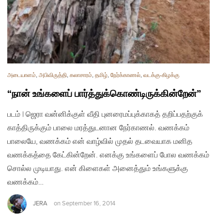
அடையாளம்
,
அபிவிருத்தி
,
கலாசாரம்
,
தமிழ்
,
நேர்க்காணல்
,
வடக்கு-கிழக்கு
“நான் உங்களைப் பார்த்துக்கொண்டிருக்கின்றேன்”
படம் | ஜெரா வன்னிக்குள் வீதி புனரைமப்புக்காகத் தறிப்பதற்குக்
காத்திருக்கும் பாலை மரத்துடனான நேர்காணல். வணக்கம்
பாலையே, வணக்கம் என் வாழ்வில் முதல் தடவையாக மனித
வணக்கத்தை கேட்கின்றேன். எனக்கு உங்களைப் போல வணக்கம்
சொல்ல முடியாது. என் கிளைகள் அனைத்தும் உங்களுக்கு
வணக்கம்…
JERA
on
September 16, 2014