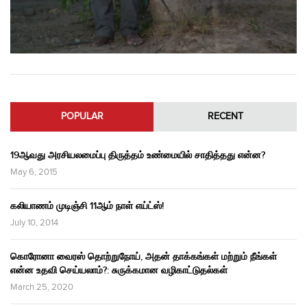
POPULAR
RECENT
19ஆவது அரசியலமைப்பு திருத்தம் உண்மையில் சாதித்தது என்ன?
May 6, 2015
கலியாணம் முடிஞ்சி 11ஆம் நாள் எய்ட்ஸ்!
July 10, 2014
கொரோனா வைரஸ் தொற்றுநோய், அதன் தாக்கங்கள் மற்றும் நீங்கள்
என்ன உதவி செய்யலாம்?: சுருக்கமான வழிகாட்டுதல்கள்
March 25, 2020