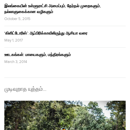
இலங்கையின் உள்ளூராட்சி அமைப்பும், தேர்தல் முறைகளும்,
நல்லாளுகைக்கான வழிகளும்
October 5, 2015
‘கிளிட்டோரிஸ்’: ஆப்பிரிக்காவிலிருந்து ஆசியா வரை
May 1, 2017
ஊடகங்கள்: மாயைகளும், மந்திரங்களும்
March 3, 2014
முடிவுறாத யுத்தம்…