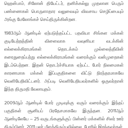
ஹென்பாம், சிலோன் தியேட்டர், தனிக்கல்லு முதலான பெரும்
பண்ணைகள் பொருளாதார வலுவையும் விவசாய செழிப்பையும்
அங்கு மேலோங்கச் செய்திருக்கின்றன.
1983ஆம் ஆண்டில் ஏற்படுத்தப்பட்ட பதவியா சிங்கள மக்கள்
குடியேற்றத்தின் விளைவாக வவுனியா வடக்கின்
எல்லைக்கிராமங்கள் தொடக்கம் முல்லைத்தீவின்
கரைதுறைப்பற்று எல்லைக்கிராமங்கள் வரைக்கும் வன்முறைகள்
இடம்பெற்றன. இதன் தொடர்ச்சியாக ஏற்பட்ட போர் நிலமைகள்
காரணமாக மக்கள் இப்பகுதிகளை விட்டு நிரந்தரமாகவே
வெளியேறிவிட்டனர். அப்படி வெளியேறியவர்களில் ஒருவர்தான்
இந்த திருமதி.வேலாயுதம்.
2009ஆம் ஆண்டில் போர் முடிவுக்கு வரும் வரைக்கும் இந்தப்
பகுதிகள் சூனியப் பிரதேசமாகவே இருந்தன. 2011ஆம்
ஆண்டிலேயே – 25 வருடங்களுக்குப் பின்னர் மக்களில் சிலர் ஊர்
திரும்பினர். 2011 பலர் மீளத்திரும்பவில்லை. போரில் இறந்தவர்கள்,