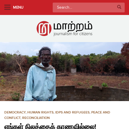
S
Search
MENU
k
for:
i
p
t
o
m
a
i
n
c
o
n
t
e
n
DEMOCRACY
,
HUMAN RIGHTS
,
IDPS AND REFUGEES
,
PEACE AND
t
CONFLICT
,
RECONCILIATION
எங்கள் நிலத்தைக் காணவில்லை!