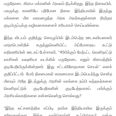
மருதோடை கிராம மக்களின் அவலம் நீடிக்கிறது. இந்த நிலையில்,
பலருக்கு காணியே பறிபோன நிலை. இந்தியாவில் இருந்து
மக்களை மீள வரவழைத்த அரசு அவர்களுக்கான நிரந்தர
குடியிருப்புக்கு வழிவகைகளைச் சரியாகச் செய்யவில்லை.
இந்த விடயம் குறித்து கொழும்பில் இடம்பெற்ற ஊடகவியலாளர்
மாநாடொன்றில் கருத்துவெளியிட்ட அப்போதைய கூட்டு
எதிரணியின் ஊடகப் பேச்சாளர், “450க்கும் மேற்பட்ட வெளிநாட்டு
வாசிகள் வவுனியா வடக்கில் மருதோடை எனும் கிராமத்தில்
குடியேறியிருக்கின்றனர். இது சட்டவிரோதமான செயல்” எனக்
குறிப்பிட்டார். போர் நிலமைகள் காரணமாக இடம்பெயர்ந்து சென்ற​
மீளவும் அதே இடத்துக்கு அரசின் வாக்கை நம்பி வந்தவர்களை
வெளிநாட்டுக் குடியேறிகளின் குடியேற்றமாகப் பார்க்கும்
அரசியல்வாதிகளை என்னவென்று சொல்வது?
“இந்த லட்சணத்தில எப்பிடி நாங்க இந்தியாவில இருக்கும்
சகோதரங்கள இங்க வரச்சொல்லி கூப்பிடுறது? ஏன்று