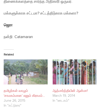
திணைக்களத்தை சார்ந்த அதிகாரி ஒருவர்.
மக்களுக்காக சட்டமா? சட்டத்திற்காக மக்களா?
ஜெரா
நன்றி: Catamaran
Related
தமிழர்கள் வாழும்
ஆத்மார்த்தியின் ஆன்மா!
‘சாமகம்மான’ எனும் கிராமம்…
March 19, 2014
June 26, 2015
In "ஊடகம்"
In "கட்டுரை"