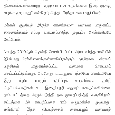
திணைக்களங்களாலும் முழுமையான உதவிகளை இவர்களுக்கு
வழங்க முடியாது” என்கிறார் அந்தப் பிரதேச சபை உறுப்பினர்.
மக்கள் குடியேறி இருந்த காணிகளை வனவள பாதுகாப்பு
திணைக்களம் எப்படி கையகப்படுத்த முடியும்? அவர்களிடமே
கேட்டோம்.
“கடந்த 2010ஆம் ஆண்டு வெளியிடப்பட்ட அரச வர்த்தமானியில்
இப்போது பிரச்சினைக்குள்ளாகியிருக்கும் மருதோடை கிராமப்
பகுதிகள் பாதுகாக்கப்பட்ட வனமாக பிரகடனம்
செய்யப்பட்டுள்ளது. அப்போது நாடாளுமன்றத்திலோ வெளியிலோ
இது பற்றிய யாரும் எதிர்ப்புக் கூறவில்லை. தமிழ்
அரசியல்வாதிகள் கூட இதைப்பற்றி எதுவும் கதைக்கவில்லை.
நாம் சட்டத்தை அமுல்படுத்தி நடைமுறைப்படுத்தி வருகிறோம்.
சட்டத்தை மீறி காடழிப்பதை நாம் அனுமதிக்க முடியாது”
என்கிறார் இந்த விடயத்தைக் கையாளும் வனவளத்