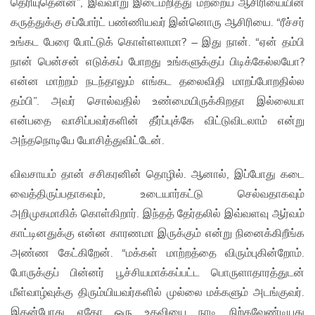
தெரியுதென்ன”, இவ்வாறு இடைமறித்து மற்றைய ஆசிரியையின்
கருத்துக்கு சப்போர்ட் பண்ணியவர் இன்னொரு ஆசிரியை. “ரீச்சர்
உங்கட பேரை போட்டுக் கொள்ளலாமா? – இது நான். “ஏன் தம்பி
நான் பென்சன் எடுக்கப் போறது உங்களுக்குப் பிடிக்கேல்லயோ?
என்ன மாற்றம் நடந்தாலும் எங்கட தலைவிதி மாறப்போறதில்ல
தம்பி”. அவர் சொல்வதில் உண்மையிருக்கிறதா இல்லையா
என்பதை வாசிப்பவர்களின் தீர்ப்புக்கே விட்டுவிடலாம் என்று
அந்தநொடியே யோசித்துவிட்டேன்.
விவசாயம் தான் சசிகரனின் தொழில். ஆனால், இப்போது கடை
வைத்திருப்பதாகவும், உடையார்கட்டு செல்வதாகவும்
அறிமுகமாகிக் கொள்கிறார். இந்தத் தேர்தலில் இவ்வளவு ஆர்வம்
காட்டினதுக்கு என்ன காரணமா இருக்கும் என்று நினைக்கிறீங்க
அண்ண கேட்கிறேன். “மக்கள் மாற்றத்தை விரும்புகின்றோம்.
போருக்குப் பின்னர் பூச்சியமாக்கப்பட்ட பொருளாதாரத்துடன்
மீள்வாழ்வுக்கு திரும்யியவர்களில் முல்லை மக்களும் அடங்குவர்.
இதன்போது ஏதோ ஒரு உதவியை நாடி நிற்கவேண்டியது