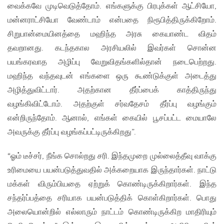
வைக்கவே முடிவெடுத்தோம். எங்களுக்கு பிரபுக்கள் ஆட்சியோ,
மன்னராட்சியோ வேண்டாம் என்பதை நிரூபித்திருக்கிறோம்.
சிறுபான்மையினத்தை மஹிந்த அரசு கையாண்ட விதம்
தவறானது. கடந்தகால அரசியலில் இவர்கள் சொன்ன
பயங்கரவாத அழிப்பு வேறுவிதங்களில்தான் நடைபெற்றது.
மஹிந்த வந்தவுடன் எங்களை ஒரு கூண்டுக்குள் அடைத்து
அழித்துவிட்டார். அதற்கான தீர்ப்பைக் காத்திருந்து
வழங்கிவிட்டோம். அதற்குள் சர்வதேசம் தீர்ப்பு வழங்கும்
என்றிருந்தோம். ஆனால், எங்கள் கையில் பூசப்பட்ட மையாலே
அவருக்கு தீர்ப்பு வழங்கப்பட்டிருக்கிறது”.
“ஓம் டீச்சர், நீங்க சொல்றது சரி. இந்தமுறை முல்லைத்தீவு வாக்கு
உரிமையை பயன்படுத்துவதில் அக்கறையாக இருந்தார்கள். நாட்டு
மக்கள் விரும்பியதை ஏற்றுக் கொண்டிருக்கிறார்கள். இந்த
சந்தர்ப்பத்தை சரியாக பயன்படுத்திக் கொள்கிறார்கள். பொது
அலையொன்றில் எல்லாரும் நாட்டம் கொண்டிருக்கிற மாதிரியும்