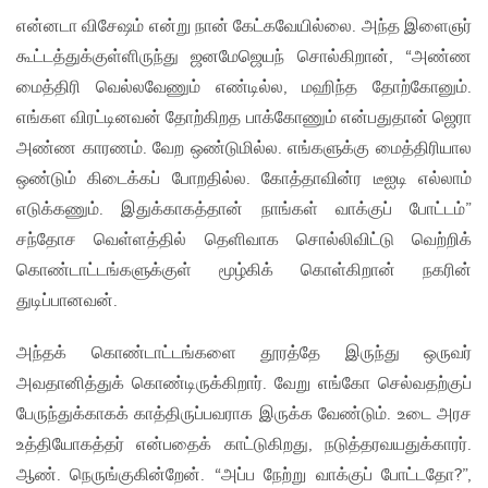
என்னடா விசேஷம் என்று நான் கேட்கவேயில்லை. அந்த இளைஞர்
கூட்டத்துக்குள்ளிருந்து ஜனமேஜெயந் சொல்கிறான், “அண்ண
மைத்திரி வெல்லவேணும் எண்டில்ல, மஹிந்த தோற்கோனும்.
எங்கள விரட்டினவன் தோற்கிறத பாக்கோணும் என்பதுதான் ஜெரா
அண்ண காரணம். வேற ஒண்டுமில்ல. எங்களுக்கு மைத்திரியால
ஒண்டும் கிடைக்கப் போறதில்ல. கோத்தாவின்ர டீஐடி எல்லாம்
எடுக்கணும். இதுக்காகத்தான் நாங்கள் வாக்குப் போட்டம்”
சந்தோச வெள்ளத்தில் தெளிவாக சொல்லிவிட்டு வெற்றிக்
கொண்டாட்டங்களுக்குள் மூழ்கிக் கொள்கிறான் நகரின்
துடிப்பானவன்.
அந்தக் கொண்டாட்டங்களை தூரத்தே இருந்து ஒருவர்
அவதானித்துக் கொண்டிருக்கிறார். வேறு எங்கோ செல்வதற்குப்
பேருந்துக்காகக் காத்திருப்பவராக இருக்க வேண்டும். உடை அரச
உத்தியோகத்தர் என்பதைக் காட்டுகிறது, நடுத்தரவயதுக்காரர்.
ஆண். நெருங்குகின்றேன். “அப்ப நேற்று வாக்குப் போட்டதோ?”,