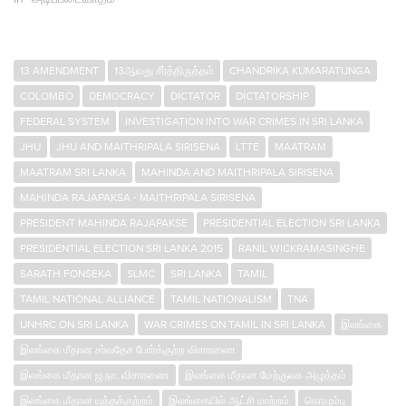
13 AMENDMENT
13ஆவது சீர்த்திருத்தம்
CHANDRIKA KUMARATUNGA
COLOMBO
DEMOCRACY
DICTATOR
DICTATORSHIP
FEDERAL SYSTEM
INVESTIGATION INTO WAR CRIMES IN SRI LANKA
JHU
JHU AND MAITHRIPALA SIRISENA
LTTE
MAATRAM
MAATRAM SRI LANKA
MAHINDA AND MAITHRIPALA SIRISENA
MAHINDA RAJAPAKSA - MAITHRIPALA SIRISENA
PRESIDENT MAHINDA RAJAPAKSE
PRESIDENTIAL ELECTION SRI LANKA
PRESIDENTIAL ELECTION SRI LANKA 2015
RANIL WICKRAMASINGHE
SARATH FONSEKA
SLMC
SRI LANKA
TAMIL
TAMIL NATIONAL ALLIANCE
TAMIL NATIONALISM
TNA
UNHRC ON SRI LANKA
WAR CRIMES ON TAMIL IN SRI LANKA
இலங்கை
இலங்கை மீதான சர்வதேச போர்க்குற்ற விசாரணை
இலங்கை மீதான ஜ.நா. விசாரணை
இலங்கை மீதான மேற்குலக அழுத்தம்
இலங்கை மீதான யுத்தக்குற்றம்
இலங்கையில் ஆட்சி மாற்றம்
கொழும்பு