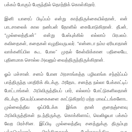
பக்கம் போகும் பேரூந்தில் தொற்றிக் கொள்கிறார்.
இனி யாரைப் பிடிப்பம் என்று காத்திருக்கையில்தான், என்
பாடசாலைக் கால நண்பன் தோளில் கைபோடுகிறான். தீபன்,
“முல்லைத்தீபன்” என்று பேஸ்புக்கில் எல்லாம் பிரபலம்.
கவிதைகள், கதைகள் எழுதிவருபவர். “என்னடா நம்ம ஏரியாதான்
வாக்களிப்பில கூட போல” முதல் கேள்விக்கான பதிலையே,
புதினமாக சொல்ல அவனும் வைத்திருந்திருக்கிறான்.
ஓம் மச்சான். சனம் போன அரசாங்கத்த பழிவாங்க சந்தர்ப்பம்
பாத்திருந்த மாதிரிக் கிடக்கு. அதோட சனத்த நல்லா பேக்காட்டிப்
போட்டாங்கள். அபிவிருத்தியப் பார், எல்லாம் போட்டுகளிலதான்
கிடக்கு (பெயர்ப்பலகைகளை காட்டுகிறார்) மற்ற மாவட்டங்களோட
முல்லைத்தீவ ஒப்பிடேக்க இங்க தான் குறைஞ்சளவு
அபிவிருத்திகள் நடந்திருக்கு. கொக்கிளாய், வெலிஓயா பக்கம்
வேற பிரச்சின. இப்பிடி முல்லைத்தீவு சனத்துக்கு திரும்புற