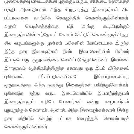
முல்லைத்தீவு மாவட்டத்தின் புதுக்குடியிருப்பு சந்தியை அண்மித்த
பகுதி. அமைதியான அந்த சிறுநகரத்து இளைஞர்கள் சில
பட்டாசுகளை வாங்கிக் கொழுத்திக் கொண்டிருக்கின்றனர்.
அதன் வெடிச்சத்தத்தை மீறி அங்கு கூடியிருக்கும்
இளைஞர்களின் சந்தோசக் கோசம் கேட்டுக் கொண்டிருக்கிறது.
சில வருடங்களுக்கு முன்னர் புலிகளின் கோட்டையாக இருந்த
இந்த நகர இளைஞர்கள் நீண்ட இடைவெளியின் பின்னர்
இப்படியொரு குதூகலத்தை வெளிப்படுத்துகின்றனர். இலங்கை
இராணுவம் ஆக்கிரமித்திருந்த ஏதாவது ஒரு இடம் விடுதலைப்
புலிகளால் மீட்கப்படுகையிலேயே இவ்வாறானவொரு
குதூகலத்தை அந்த நகரத்து இளைஞர்கள் பகிர்ந்துகொள்வர்.
புலிகளற்ற ஐந்து வருட இடைவெளியில் இடமாற்றத்துடன்
இளைஞர்களும் மாறியே போனார்கள் என்று பழையவர்கள்
புறுபுறுத்துக் கொள்வர். ஆனால், அந்த இளைஞர்கள்தான் இன்று
நகர வீதியில் வெற்றி பட்டாசு வெடித்துக் கொண்டாடிக்
கொண்டிருக்கின்றனர்.