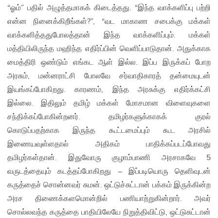
“ஓம்” பதில் அழுத்தமாகக் கிடைத்தது. “இந்த வாக்களிப்பு பற்றி
என்ன நினைக்கிறீங்கள்?”, “வட மாகாண சபைக்கு மக்கள்
வாக்களித்ததுபோலத்தான் இந்த வாக்களிப்பும். மக்கள்
மத்தியிலிருந்த மஹிந்த எதிர்ப்பின் வெளிப்பாடுதான். அதுக்காக
மைத்திரி ஒண்டும் எங்கட ஆள் இல்ல. இப்ப இருக்கப் போற
அரசும், மன்னராட்சி போலவே சர்வாதிகாரத் தன்மையுடன்
இயங்கப்போகிறது. காரணம், இந்த அரசுக்கு எதிர்க்கட்சி
இல்லை. இதிலும் தமிழ் மக்கள் மோசமான விளைவுகளை
சந்திக்கப்போகின்றனர். தமிழர்களுக்காகக் குரல்
கொடுப்பதற்காக இருந்த கூட்டமைப்பும் கூட அரசில்
இணையவுள்ளதால் அதிகம் பாதிக்கப்படப்போவது
தமிழர்கள்தான். இதுவோரு குழாம்பாணி அரசாகவே 5
வருடத்தையும் கடத்தப்போகிறது – இப்படியொரு தெளிவுடன்
கருத்தைச் சொன்னவர் சுமன். ஒட்டுச்சுட்டான் பக்கம் இருக்கின்ற
அரச திணைக்களமொன்றில் பணியாற்றுகின்றார். அவர்
சொல்லவந்த கருத்தை பாதியிலேயே நிறுத்திவிட்டு, ஒட்டுசுட்டான்