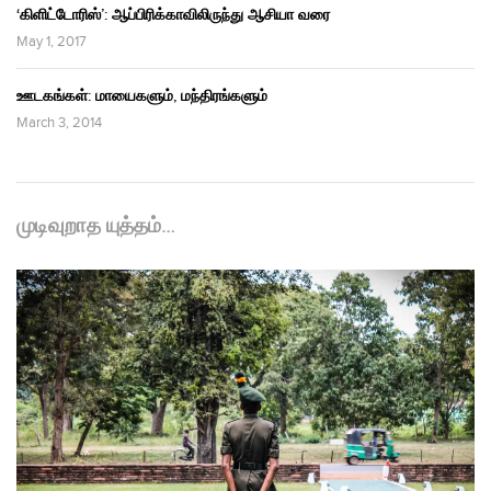
‘கிளிட்டோரிஸ்’: ஆப்பிரிக்காவிலிருந்து ஆசியா வரை
May 1, 2017
ஊடகங்கள்: மாயைகளும், மந்திரங்களும்
March 3, 2014
முடிவுறாத யுத்தம்…