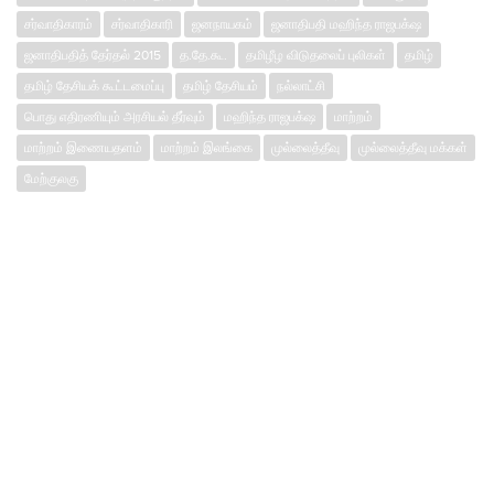
சர்வாதிகாரம்
சர்வாதிகாரி
ஜனநாயகம்
ஜனாதிபதி மஹிந்த ராஜபக்‌ஷ
ஜனாதிபதித் தேர்தல் 2015
த.தே.கூ.
தமிழீழ விடுதலைப் புலிகள்
தமிழ்
தமிழ் தேசியக் கூட்டமைப்பு
தமிழ் தேசியம்
நல்லாட்சி
பொது எதிரணியும் அரசியல் தீர்வும்
மஹிந்த ராஜபக்‌ஷ
மாற்றம்
மாற்றம் இணையதளம்
மாற்றம் இலங்கை
முல்லைத்தீவு
முல்லைத்தீவு மக்கள்
மேற்குலகு