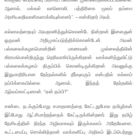
எங்குமே பெரியளவு பிரசாரப் பணிகள் முன்னெடுக்கப்படவில்லை.
ஆனால், மக்கள் வானொலி, பத்திரிகை மூலம் தம்மை
அரசியலறிவாளிகளாக்கியுள்ளனர்”. – என்கிறார் அவர்.
எல்லாவற்றையும் அவதானித்துக்கொண்டே நின்றான் இளைஞன்
ஒருவன். அறிமுகப்படுத்திக்கொண்டேன். அவன்
பல்கலைக்கழகமொன்றின் மாணவன். முல்லைத்தீவின்
கிராமமொன்றிருந்து தெரிவாகியிருக்கிறான். வாக்களித்துவிட்டு
பல்கலைக்கழகம் திரும்பிக் கொண்டிருக்கிறான். அவனுக்கு
இதுமாதிரியான தேர்தல்களில் தீர்வுவரும் என்பதில் எல்லாம்
நம்பிக்கையில்லை. ஆனால், இந்தத் தேர்தலில்
ஆர்வம்காட்டினான். “ஏன் தம்பி?”
சண்டை நடக்கும்போது சமாதானத்தை கேட்டதுபோல தமிழர்கள்
இப்போது ஆட்சிமாற்றத்தைக் கேட்டிருக்கின்றனர். இது தமிழ்
தேசியத்தின் நிரந்த அழிவாகவும் இருக்கலாம். அதேவேளை,
கூட்டமைப்பு சொல்லித்தான் வாக்களிப்பு அதிகம் இடம்பெற்றது