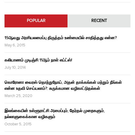
POPULAR
RECENT
19ஆவது அரசியலமைப்பு திருத்தம் உண்மையில் சாதித்தது என்ன?
May 6, 2015
கலியாணம் முடிஞ்சி 11ஆம் நாள் எய்ட்ஸ்!
July 10, 2014
கொரோனா வைரஸ் தொற்றுநோய், அதன் தாக்கங்கள் மற்றும் நீங்கள்
என்ன உதவி செய்யலாம்?: சுருக்கமான வழிகாட்டுதல்கள்
March 25, 2020
இலங்கையின் உள்ளூராட்சி அமைப்பும், தேர்தல் முறைகளும்,
நல்லாளுகைக்கான வழிகளும்
October 5, 2015