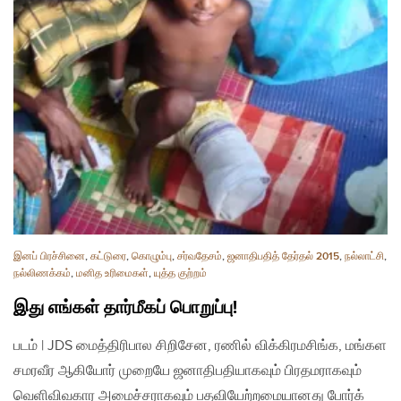
இனப் பிரச்சினை
,
கட்டுரை
,
கொழும்பு
,
சர்வதேசம்
,
ஜனாதிபதித் தேர்தல் 2015
,
நல்லாட்சி
,
நல்லிணக்கம்
,
மனித உரிமைகள்
,
யுத்த குற்றம்
இது எங்கள் தார்மீகப் பொறுப்பு!
படம் | JDS மைத்திரிபால சிறிசேன, ரணில் விக்கிரமசிங்க, மங்கள
சமரவீர ஆகியோர் முறையே ஜனாதிபதியாகவும் பிரதமராகவும்
வெளிவிவகார அமைச்சராகவும் பதவியேற்றமையானது போர்க்