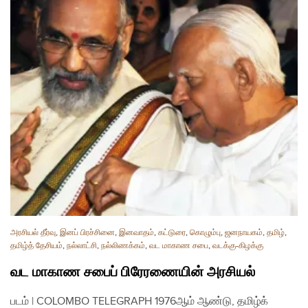
அரசியல் தீர்வு
,
இனப் பிரச்சினை
,
இனவாதம்
,
கட்டுரை
,
கொழும்பு
,
ஜனநாயகம்
,
தமிழ்
,
தமிழ்த் தேசியம்
,
நல்லாட்சி
,
நல்லிணக்கம்
,
வட மாகாண சபை
,
வடக்கு-கிழக்கு
வட மாகாண சபைப் பிரேரணையின் அரசியல்
படம் | COLOMBO TELEGRAPH 1976ஆம் ஆண்டு, தமிழ்க்