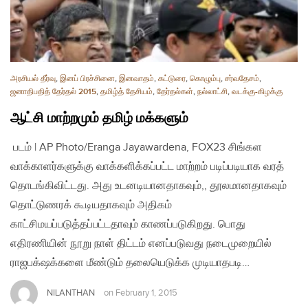
அரசியல் தீர்வு
,
இனப் பிரச்சினை
,
இனவாதம்
,
கட்டுரை
,
கொழும்பு
,
சர்வதேசம்
,
ஜனாதிபதித் தேர்தல் 2015
,
தமிழ்த் தேசியம்
,
தேர்தல்கள்
,
நல்லாட்சி
,
வடக்கு-கிழக்கு
ஆட்சி மாற்றமும் தமிழ் மக்களும்
படம் | AP Photo/Eranga Jayawardena, FOX23 சிங்கள
வாக்காளர்களுக்கு வாக்களிக்கப்பட்ட மாற்றம் படிப்படியாக வரத்
தொடங்கிவிட்டது. அது உடனடியானதாகவும்,, தூலமானதாகவும்
தொட்டுணரக் கூடியதாகவும் அதிகம்
காட்சிமயப்படுத்தப்பட்டதாவும் காணப்படுகிறது. பொது
எதிரணியின் நூறு நாள் திட்டம் எனப்படுவது நடைமுறையில்
ராஜபக்‌ஷக்களை மீண்டும் தலையெடுக்க முடியாதபடி…
NILANTHAN
on
February 1, 2015