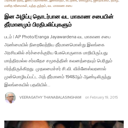
அரசியல் தீர்வு
,
இனப் பிரச்சினை
,
இனவாதம்
,
கட்டுரை
,
கொழும்பு
,
ஜனநாயகம்
,
தமிழ்
,
மனித உரிமைகள்
,
யுத்த குற்றம்
,
வட மாகாண சபை
இன அழிப்பு தொடர்பான வட மாகாண சபையின்
தீர்மானமும் பிரதிபலிப்புகளும்
படம் | AP Photo/Eranga Jayawardena வட மாகாண சபை
அண்மையில் நிறைவேற்றிய தீர்மானமொன்று இலங்கை
அரசியலில் சர்ச்சைக்குரிய பேசுபொருளாக மாறியிருப்பது
மாத்திரமல்ல சர்வதேச சமூகத்தின் கவனத்தையும் பெரிதும்
ஈர்த்திருக்கிறது. முதலமைச்சர் சி.வி. விக்னேஸ்வரனால்
முன்மொழியப்பட்ட அத் தீர்மானம் 1948ஆம் ஆண்டிலிருந்து
இலங்கையில் பதவியில்…
VEERAGATHY THANABALASINGHAM
on
February 19, 2015