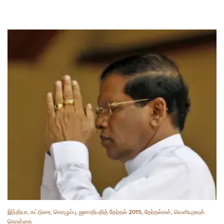
இந்தியா
,
கட்டுரை
,
கொழும்பு
,
ஜனாதிபதித் தேர்தல் 2015
,
தேர்தல்கள்
,
வௌியுறவுக்
கொள்கை