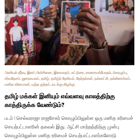
அரசியல் தீர்வு
,
இனப் பிரச்சினை
,
இனவாதம்
,
கட்டுரை
,
காணாமல்போதல்
,
கொழும்பு
,
சர்வதேசம்
,
ஜனநாயகம்
,
தமிழ்
,
தமிழ்த் தேசியம்
,
தேர்தல்கள்
,
நல்லாட்சி
,
நல்லிணக்கம்
,
மனித உரிமைகள்
,
யுத்த குற்றம்
,
வடக்கு-கிழக்கு
தமிழ் மக்கள் இனியும் எவ்வளவு காலத்திற்கு
காத்திருக்க வேண்டும்?
படம் | செல்வராஜா ராஜசேகர் கொழும்பிலுள்ள ஒரு மனித உரிமைச்
செயற்பட்டாளரின் தகவல் இது. ஆட்சி மாற்றத்திற்கு முன்பு
கொழும்பிலுள்ள மனித உரிமைச் செயற்பாட்டாளர்களோடு