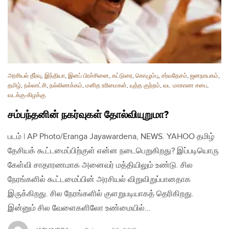
அரசியல் தீர்வு
,
இந்தியா
,
இனப் பிரச்சினை
,
கட்டுரை
,
கொழும்பு
,
சர்வதேசம்
,
ஜனநாயகம்
,
தமிழ்
,
நல்லாட்சி
,
நல்லிணக்கம்
,
மனித உரிமைகள்
,
யுத்த குற்றம்
,
வட மாகாண சபை
,
வடக்கு-கிழக்கு
சம்பந்தனின் நகர்வுகள் தோல்வியுறுமா?
படம் | AP Photo/Eranga Jayawardena, NEWS. YAHOO தமிழ்
தேசியக் கூட்டமைப்பிற்குள் என்ன நடைபெறுகிறது? இப்படியொரு
கேள்வி சாதாரணமாக அனைவர் மத்தியிலும் உண்டு. சில
நேரங்களில் கூட்டமைப்பின் அரசியல் விறுவிறுப்பானதாக
இருக்கிறது. சில நேரங்களில் குளறுபடியாகத் தெரிகிறது.
இன்னும் சில வேளைகளிலோ உண்மையில்…