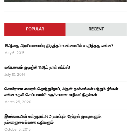
POPULAR
RECENT
19ஆவது அரசியலமைப்பு திருத்தம் உண்மையில் சாதித்தது என்ன?
May 6, 2015
கலியாணம் முடிஞ்சி 11ஆம் நாள் எய்ட்ஸ்!
July 10, 2014
கொரோனா வைரஸ் தொற்றுநோய், அதன் தாக்கங்கள் மற்றும் நீங்கள்
என்ன உதவி செய்யலாம்?: சுருக்கமான வழிகாட்டுதல்கள்
March 25, 2020
இலங்கையின் உள்ளூராட்சி அமைப்பும், தேர்தல் முறைகளும்,
நல்லாளுகைக்கான வழிகளும்
October 5, 2015