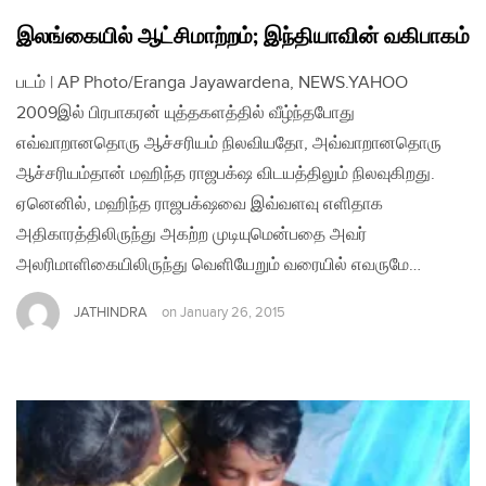
இலங்கையில் ஆட்சிமாற்றம்; இந்தியாவின் வகிபாகம்
படம் | AP Photo/Eranga Jayawardena, NEWS.YAHOO
2009இல் பிரபாகரன் யுத்தகளத்தில் வீழ்ந்தபோது
எவ்வாறானதொரு ஆச்சரியம் நிலவியதோ, அவ்வாறானதொரு
ஆச்சரியம்தான் மஹிந்த ராஜபக்‌ஷ விடயத்திலும் நிலவுகிறது.
ஏனெனில், மஹிந்த ராஜபக்‌ஷவை இவ்வளவு எளிதாக
அதிகாரத்திலிருந்து அகற்ற முடியுமென்பதை அவர்
அலரிமாளிகையிலிருந்து வெளியேறும் வரையில் எவருமே…
JATHINDRA
on
January 26, 2015