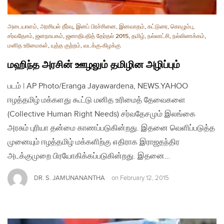
அடையாளம்
,
அரசியல் தீர்வு
,
இனப் பிரச்சினை
,
இனவாதம்
,
கட்டுரை
,
கொழும்பு
,
சர்வதேசம்
,
ஜனநாயகம்
,
ஜனாதிபதித் தேர்தல் 2015
,
தமிழ்
,
நல்லாட்சி
,
நல்லிணக்கம்
,
மனித உரிமைகள்
,
யுத்த குற்றம்
,
வடக்கு-கிழக்கு
மஹிந்த அரசின் ஊழலும் தமிழின அழிப்பும்
படம் | AP Photo/Eranga Jayawardena, NEWS.YAHOO
ஈழத்தமிழ் மக்களது கூட்டு மனித உரிமைத் தேவைகளை
(Collective Human Right Needs) சர்வதேசமும் இலங்கை
அரசும் புரியா தன்மை காணப்படுகின்றது. இதனை வெளிப்படுத்த
முனையும் ஈழத்தமிழ் மக்களிற்கு எதிராக இராஜதந்திர
அடக்குமுறை பிரயோகிக்கப்படுகின்றது. இதனை…
DR. S. JAMUNANANTHA
on
February 12, 2015