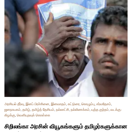
அரசியல் தீர்வு
,
இனப் பிரச்சினை
,
இனவாதம்
,
கட்டுரை
,
கொழும்பு
,
சர்வதேசம்
,
ஜனநாயகம்
,
தமிழ்
,
தமிழ்த் தேசியம்
,
நல்லாட்சி
,
நல்லிணக்கம்
,
யுத்த குற்றம்
,
வடக்கு-
கிழக்கு
,
வௌியுறவுக் கொள்கை
சிறிலங்கா அரசின் வியூகங்களும் தமிழர்களுக்கான