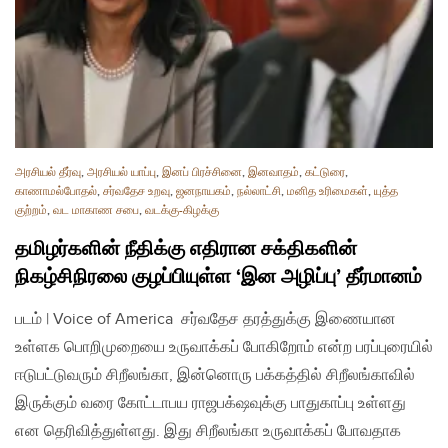
அரசியல் தீர்வு
,
அரசியல் யாப்பு
,
இனப் பிரச்சினை
,
இனவாதம்
,
கட்டுரை
,
காணாமல்போதல்
,
சர்வதேச உறவு
,
ஜனநாயகம்
,
நல்லாட்சி
,
மனித உரிமைகள்
,
யுத்த
குற்றம்
,
வட மாகாண சபை
,
வடக்கு-கிழக்கு
தமிழர்களின் நீதிக்கு எதிரான சக்திகளின்
நிகழ்சிநிரலை குழப்பியுள்ள ‘இன அழிப்பு’ தீர்மானம்
படம் | Voice of America சர்வதேச தரத்துக்கு இணையான
உள்ளக பொறிமுறையை உருவாக்கப் போகிறோம் என்ற பரப்புரையில்
ஈடுபட்டுவரும் சிறீலங்கா, இன்னொரு பக்கத்தில் சிறீலங்காவில்
இருக்கும் வரை கோட்டாபய ராஜபக்‌ஷவுக்கு பாதுகாப்பு உள்ளது
என தெரிவித்துள்ளது. இது சிறீலங்கா உருவாக்கப் போவதாக