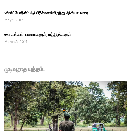
‘கிளிட்டோரிஸ்’: ஆப்பிரிக்காவிலிருந்து ஆசியா வரை
May 1, 2017
ஊடகங்கள்: மாயைகளும், மந்திரங்களும்
March 3, 2014
முடிவுறாத யுத்தம்…