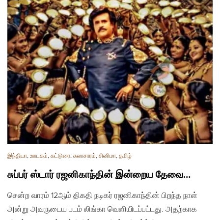
இந்தியா
,
ஊடகம்
,
கட்டுரை
,
கலாசாரம்
,
சினிமா
,
தமிழ்
சுப்பர் ஸ்டார் ரஜனிகாந்தின் இன்றைய தேவை…
சென்ற வாரம் 12ஆம் திகதி நடிகர் ரஜனிகாந்தின் பிறந்த நாள்
அன்று அவருடைய படம் லிங்கா வெளியிடப்பட்டது. அதற்காக