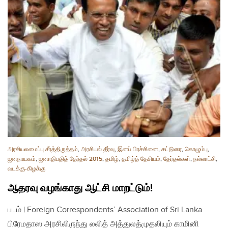
அரசியலமைப்பு சீர்த்திருத்தம்
,
அரசியல் தீர்வு
,
இனப் பிரச்சினை
,
கட்டுரை
,
கொழும்பு
,
ஜனநாயகம்
,
ஜனாதிபதித் தேர்தல் 2015
,
தமிழ்
,
தமிழ்த் தேசியம்
,
தேர்தல்கள்
,
நல்லாட்சி
,
வடக்கு-கிழக்கு
ஆதரவு வழங்காது ஆட்சி மாறட்டும்!
படம் | Foreign Correspondents’ Association of Sri Lanka
பிரேமதாஸ அரசிலிருந்து லலித் அத்துலத்முதலியும் காமினி