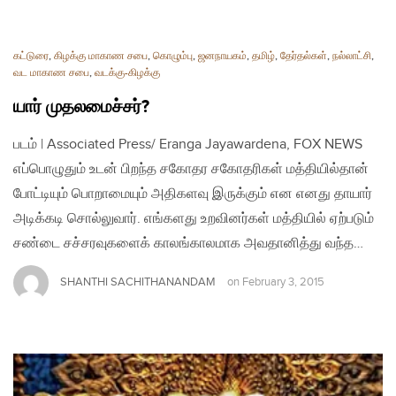
கட்டுரை
,
கிழக்கு மாகாண சபை
,
கொழும்பு
,
ஜனநாயகம்
,
தமிழ்
,
தேர்தல்கள்
,
நல்லாட்சி
,
வட மாகாண சபை
,
வடக்கு-கிழக்கு
யார் முதலமைச்சர்?
படம் | Associated Press/ Eranga Jayawardena, FOX NEWS
எப்பொழுதும் உடன் பிறந்த சகோதர சகோதரிகள் மத்தியில்தான்
போட்டியும் பொறாமையும் அதிகளவு இருக்கும் என எனது தாயார்
அடிக்கடி சொல்லுவார். எங்களது உறவினர்கள் மத்தியில் ஏற்படும்
சண்டை சச்சரவுகளைக் காலங்காலமாக அவதானித்து வந்த…
SHANTHI SACHITHANANDAM
on
February 3, 2015