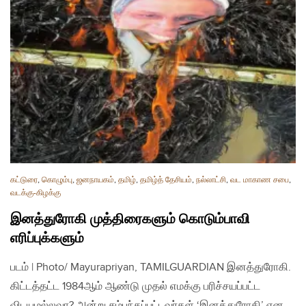
கட்டுரை
,
கொழும்பு
,
ஜனநாயகம்
,
தமிழ்
,
தமிழ்த் தேசியம்
,
நல்லாட்சி
,
வட மாகாண சபை
,
வடக்கு-கிழக்கு
இனத்துரோகி முத்திரைகளும் கொடும்பாவி
எரிப்புக்களும்
படம் | Photo/ Mayurapriyan, TAMILGUARDIAN இனத்துரோகி.
கிட்டத்தட்ட 1984ஆம் ஆண்டு முதல் எமக்கு பரிச்சயப்பட்ட
விடயமல்லவா? அன்று சம்பந்தப்பட்டவர்கள் ‘இனத்துரோகி’ என