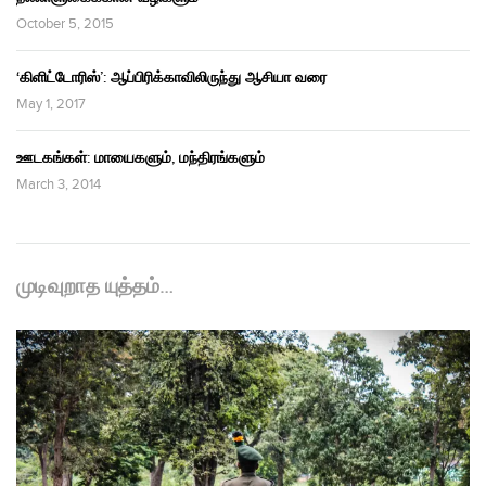
October 5, 2015
‘கிளிட்டோரிஸ்’: ஆப்பிரிக்காவிலிருந்து ஆசியா வரை
May 1, 2017
ஊடகங்கள்: மாயைகளும், மந்திரங்களும்
March 3, 2014
முடிவுறாத யுத்தம்…