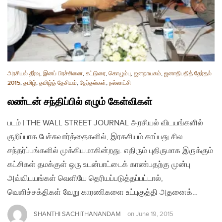
அரசியல் தீர்வு
,
இனப் பிரச்சினை
,
கட்டுரை
,
கொழும்பு
,
ஜனநாயகம்
,
ஜனாதிபதித் தேர்தல்
2015
,
தமிழ்
,
தமிழ்த் தேசியம்
,
தேர்தல்கள்
,
நல்லாட்சி
லண்டன் சந்திப்பில் எழும் கேள்விகள்
படம் | THE WALL STREET JOURNAL அரசியல் விடயங்களில்
குறிப்பாக பேச்சுவார்த்தைகளில், இரகசியம் காப்பது சில
சந்தர்ப்பங்களில் முக்கியமாகின்றது. எதிரும் புதிருமாக இருக்கும்
கட்சிகள் தமக்குள் ஒரு உடன்பாட்டைக் காண்பதற்கு முன்பு
அவ்விடயங்கள் வெளியே தெரியப்படுத்தப்பட்டால்,
வெளிச்சக்திகள் வேறு காரணிகளை உட்புகுத்தி அதனைக்…
SHANTHI SACHITHANANDAM
on
June 19, 2015