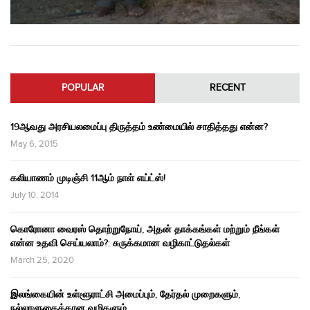
POPULAR
RECENT
19ஆவது அரசியலமைப்பு திருத்தம் உண்மையில் சாதித்தது என்ன?
May 6, 2015
கலியாணம் முடிஞ்சி 11ஆம் நாள் எய்ட்ஸ்!
July 10, 2014
கொரோனா வைரஸ் தொற்றுநோய், அதன் தாக்கங்கள் மற்றும் நீங்கள்
என்ன உதவி செய்யலாம்?: சுருக்கமான வழிகாட்டுதல்கள்
March 25, 2020
இலங்கையின் உள்ளூராட்சி அமைப்பும், தேர்தல் முறைகளும்,
நல்லாளுகைக்கான வழிகளும்