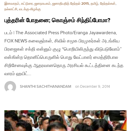
இனவாதம்
,
கட்டுரை
,
ஜனநாயகம்
,
ஜனாதிபதித் தேர்தல் 2015
,
தமிழ்
,
தேர்தல்கள்
,
நல்லாட்சி
,
வடக்கு-கிழக்கு
புத்தரின் போதனை; கொஞ்சம் சிந்திப்போமா?
படம் | The Associated Press Photo/Eranga Jayawardena,
FOX NEWS கலைஞர்கள், சிவில் சமூக பிரமுகர்கள் அடங்கிய
பிரஜைகள் சக்தி என்னும் குழு “பொறியிலிருந்து விடுபடுவோம்”
என்கின்ற தொனிப்பொருளில் பொது வேட்பாளர் மைத்திரிபால
சிறிசேனவுக்கு ஆதரவானதொரு அரசியல் கூட்டத்தினை கடந்த
வாரம் ஹயிட்…
SHANTHI SACHITHANANDAM
on
December 9, 2014