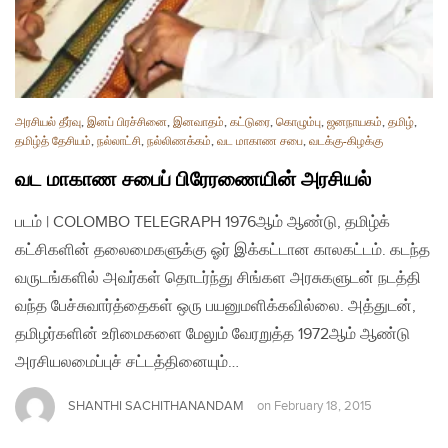
அரசியல் தீர்வு
,
இனப் பிரச்சினை
,
இனவாதம்
,
கட்டுரை
,
கொழும்பு
,
ஜனநாயகம்
,
தமிழ்
,
தமிழ்த் தேசியம்
,
நல்லாட்சி
,
நல்லிணக்கம்
,
வட மாகாண சபை
,
வடக்கு-கிழக்கு
வட மாகாண சபைப் பிரேரணையின் அரசியல்
படம் | COLOMBO TELEGRAPH 1976ஆம் ஆண்டு, தமிழ்க்
கட்சிகளின் தலைமைகளுக்கு ஓர் இக்கட்டான காலகட்டம். கடந்த
வருடங்களில் அவர்கள் தொடர்ந்து சிங்கள அரசுகளுடன் நடத்தி
வந்த பேச்சுவார்த்தைகள் ஒரு பயனுமளிக்கவில்லை. அத்துடன்,
தமிழர்களின் உரிமைகளை மேலும் வேரறுத்த 1972ஆம் ஆண்டு
அரசியலமைப்புச் சட்டத்தினையும்…
SHANTHI SACHITHANANDAM
on
February 18, 2015