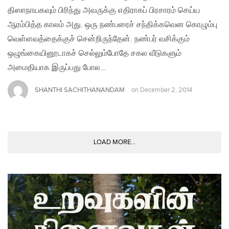
திஸாநாயகவும் பிரிந்து அவருக்கு எதிராகப் பிரசாரம் செய்ய
ஆரம்பித்த காலம் அது. ஒரு நண்பரைச் சந்திக்கவென கொழும்பு
வெள்ளவத்தைக்குச் சென்றிருந்தேன். நண்பர் வசிக்கும்
ஒழுங்கையினூடாகச் செல்லும்போதே சகல வீடுகளும்
அமைதியாக இருப்பது போல…
SHANTHI SACHITHANANDAM
on
December 2, 2014
LOAD MORE...