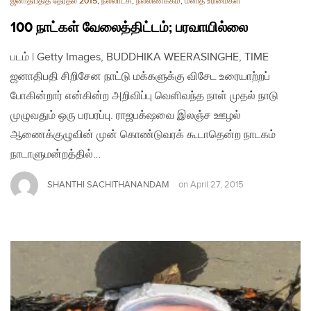
ஜனாதிபதித் தேர்தல் 2015
,
நல்லாட்சி
,
நல்லிணக்கம்
,
மனித உரிமைகள்
100 நாட்கள் வேலைத்திட்டம்; பரவாயில்லை
படம் | Getty Images, BUDDHIKA WEERASINGHE, TIME
ஜனாதிபதி சிறிசேன நாட்டு மக்களுக்கு விசேட உரையாற்றப்
போகின்றார் என்கின்ற அறிவிப்பு வெளிவந்த நாள் முதல் நாடு
முழுவதும் ஒரு பரபரப்பு. ராஜபக்‌ஷவை இலஞ்ச ஊழல்
ஆணைக்குழுவின் முன் கொண்டுவரக் கூடாதென்ற நாடகம்
நாடாளுமன்றத்தில்…
SHANTHI SACHITHANANDAM
on
April 27, 2015