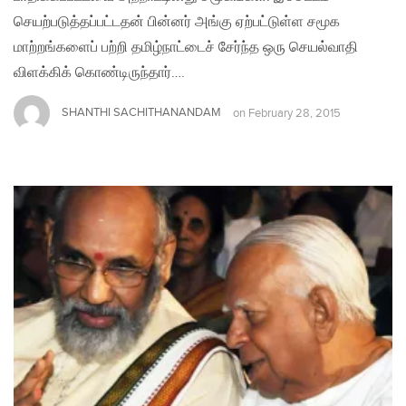
செயற்படுத்தப்பட்டதன் பின்னர் அங்கு ஏற்பட்டுள்ள சமூக
மாற்றங்களைப் பற்றி தமிழ்நாட்டைச் சேர்ந்த ஒரு செயல்வாதி
விளக்கிக் கொண்டிருந்தார்….
SHANTHI SACHITHANANDAM
on
February 28, 2015