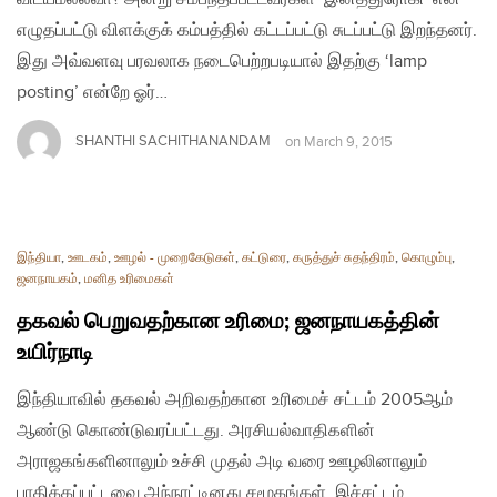
எழுதப்பட்டு விளக்குக் கம்பத்தில் கட்டப்பட்டு சுடப்பட்டு இறந்தனர்.
இது அவ்வளவு பரவலாக நடைபெற்றபடியால் இதற்கு ‘lamp
posting’ என்றே ஓர்…
SHANTHI SACHITHANANDAM
on
March 9, 2015
இந்தியா
,
ஊடகம்
,
ஊழல் - முறைகேடுகள்
,
கட்டுரை
,
கருத்துச் சுதந்திரம்
,
கொழும்பு
,
ஜனநாயகம்
,
மனித உரிமைகள்
தகவல் பெறுவதற்கான உரிமை; ஜனநாயகத்தின்
உயிர்நாடி
இந்தியாவில் தகவல் அறிவதற்கான உரிமைச் சட்டம் 2005ஆம்
ஆண்டு கொண்டுவரப்பட்டது. அரசியல்வாதிகளின்
அராஜகங்களினாலும் உச்சி முதல் அடி வரை ஊழலினாலும்
பாதிக்கப்பட்டவை அந்நாட்டினது சமூகங்கள். இச்சட்டம்