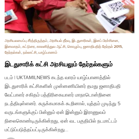
அரசியலமைப்பு சீர்த்திருத்தம்
,
அரசியல் தீர்வு
,
இடதுசாரிகள்
,
இனப் பிரச்சினை
,
இனவாதம்
,
கட்டுரை
,
காலனித்துவ ஆட்சி
,
கொழும்பு
,
ஜனாதிபதித் தேர்தல் 2015
,
தேர்தல்கள்
,
நல்லாட்சி
,
யாழ்ப்பாணம்
இடதுசாரிக் கட்சி அரசியலும் தேர்தல்களும்
படம் | UKTAMILNEWS கடந்த வாரம் யாழ்ப்பாணத்தில்
இடதுசாரிக் கட்சிகளின் முன்னணியினர் தமது ஜனாதிபதி
வேட்பாளர் சகிதம் பத்திரிகையாளர் மாநாடொன்றினை
நடத்தியுள்ளனர். சுருக்கமாகக் கூறினால், யுத்தம் முடிந்து 5
வருடங்களுக்குப் பின்னும் ஏன் இன்னும் இராணுவம்
நிலைகொண்டிருக்கின்றது, ஏன் வட பகுதியில் நடமாட்டம்
மட்டுப்படுத்தப்பட்டிருக்கின்றது…