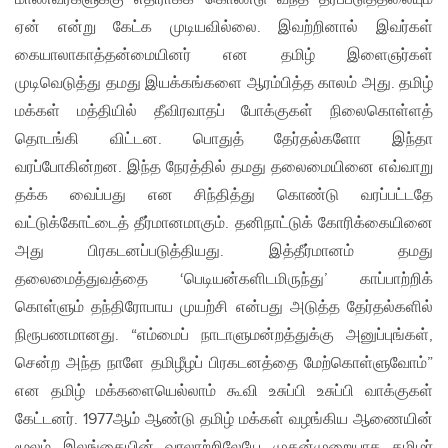
ஏன் என்று கேட்க முடியவில்லை. இவற்றினால் இவர்கள்
கையாலாகாத்தன்மையினர் என தமிழ் இளைஞர்கள்
முடிவெடுத்து தமது இயக்கங்களை ஆரம்பித்த காலம் அது. தமிழ்
மக்கள் மத்தியில் தீவிரவாதப் போக்குகள் நிலைகொள்ளத்
தொடங்கி விட்டன. பொதுத் தேர்தல்களோ இந்தா
வரப்போகின்றன. இந்த நேரத்தில் தமது தலைமையினை எவ்வாறு
தக்க வைப்பது என சிந்தித்து கொண்டு வரப்பட்டதே
வட்டுக்கோட்டைத் தீர்மானமாகும். தனிநாட்டுக் கோரிக்கையினை
அது பிரகடனப்படுத்தியது. இத்தீர்மானம் தமது
தலைமைத்துவத்தை ‘பெடியன்களிடமிருந்து’ காப்பாற்றிக்
கொள்ளும் தந்திரோபாய முயற்சி என்பது அடுத்த தேர்தல்களில்
நிரூபணமானது. “எம்மைப் நாடாளுமன்றத்துக்கு அனுப்புங்கள்,
சென்ற அந்த நாளே தமிழீழப் பிரகடனத்தை மேற்கொள்ளுவோம்”
என தமிழ் மக்களையெல்லாம் கூவி உசுப்பி உசுப்பி வாக்குகள்
கேட்டனர். 1977ஆம் ஆண்டு தமிழ் மக்கள் வழங்கிய ஆணையின்
மூலம் இலங்கையின் வரலாற்றிலேயே முதன்முறையாக தமிழர்