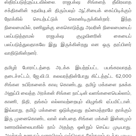
ஸ்திரப்படுத்
;
தப்படவில்லை. ராஜபக்‌ஷ சிங்களத் தீவிரவாத
சக்திகளின் உதவியுடன் திரும்பவும் ஆட்சியைக் கைப்பிடிக்கும்
நோக்கில் செயற்பட்டுக் கொண்டிருக்கின்றார். இந்த
நிலைமையில், ரணிலுக்கு கைகொடுத்து அவரின் நிலைமையைப்
பலப்படுத்தாமல் ராஜபக்‌ஷ குழுவினரின் கையைப்
பலப்படுத்துவதாகவே இது இருக்கின்றது என ஒரு தரப்பினர்
வாதிடுகின்றனர்.
தமிழர் போராட்டத்தை அடக்க இயற்றப்பட்ட பயங்கரவாதத்
தடைச்சட்டம், ஜே.வி.பி. கலவரத்தின்போது கிட்டத்தட்ட 62,000
சிங்கள உயிர்களைக் காவு கொண்டது. தமிழ் மக்களை நசுக்க
அனுப்பி வைத்த அரக்கன் சிங்கள நாட்டின் வளங்களையெல்லாம்,
காணி, நிதி, தங்கம் எல்லாவற்றையும் விழுங்கி ஏப்பமிட்டான்.
இவ்வாறு, தமிழ் மக்களை ஒடுக்குவது தம்மைத்தாமே தாக்கும்
இரு முனைகொண்ட வாள் என்பதை சிங்கள மக்கள் இன்னமும்
உணரவில்லையாகில் நாம் அதற்கு ஒன்றும் செய்ய முடியாது.
அவர்கள் உணரும் வரையிலும் ஒவ்வொரு தேர்தலும் நடந்து முடிய