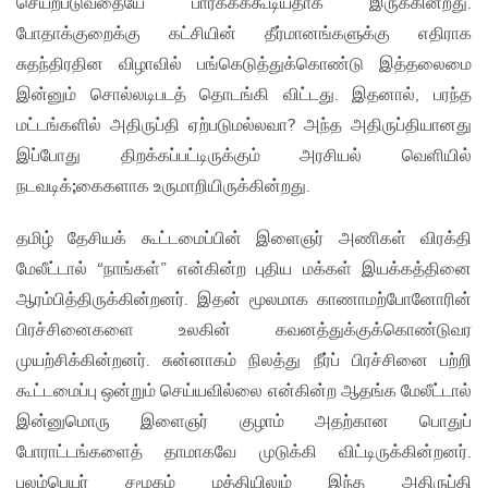
செயற்படுவதையே பார்க்கக்கூடியதாக இருக்கின்றது.
போதாக்குறைக்கு கட்சியின் தீர்மானங்களுக்கு எதிராக
சுதந்திரதின விழாவில் பங்கெடுத்துக்கொண்டு இத்தலைமை
இன்னும் சொல்லடிபடத் தொடங்கி விட்டது. இதனால், பரந்த
மட்டங்களில் அதிருப்தி ஏற்படுமல்லவா? அந்த அதிருப்தியானது
இப்போது திறக்கப்பட்டிருக்கும் அரசியல் வெளியில்
நடவடிக்
;
கைகளாக உருமாறியிருக்கின்றது.
தமிழ் தேசியக் கூட்டமைப்பின் இளைஞர் அணிகள் விரக்தி
மேலீட்டால் “நாங்கள்” என்கின்ற புதிய மக்கள் இயக்கத்தினை
ஆரம்பித்திருக்கின்றனர். இதன் மூலமாக காணாமற்போனோரின்
பிரச்சினைகளை உலகின் கவனத்துக்குக்கொண்டுவர
முயற்சிக்கின்றனர். சுன்னாகம் நிலத்து நீர்ப் பிரச்சினை பற்றி
கூட்டமைப்பு ஒன்றும் செய்யவில்லை என்கின்ற ஆதங்க மேலீட்டால்
இன்னுமொரு இளைஞர் குழாம் அதற்கான பொதுப்
போராட்டங்களைத் தாமாகவே முடுக்கி விட்டிருக்கின்றனர்.
புலம்பெயர் சமூகம் மத்தியிலும் இந்த அதிருப்தி