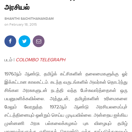
அரசியல்
SHANTHI SACHITHANANDAM
on
February 18, 2015
படம் |
COLOMBO TELEGRAPH
1976ஆம் ஆண்டு, தமிழ்க் கட்சிகளின் தலைமைகளுக்கு ஓர்
இக்கட்டான காலகட்டம். கடந்த வருடங்களில் அவர்கள் தொடர்ந்து
சிங்கள அரசுகளுடன் நடத்தி வந்த பேச்சுவார்த்தைகள் ஒரு
பயனுமளிக்கவில்லை. அத்துடன், தமிழர்களின் உரிமைகளை
மேலும் வேரறுத்த 1972ஆம் ஆண்டு அரசியலமைப்புச்
சட்டத்தினையும் ஒன்றும் செய்ய முடியவில்லை. அன்றைய ஐக்கிய
முன்னணி அரசு பல்கலைக்கழகம் புக விழையும் தமிழ்
மாணவர்களுக்கு எதிராகக் கொண்டு வந்த தரப்படுத்தலையும்