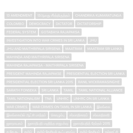
13 AMENDMENT
13ஆவது சீர்த்திருத்தம்
CHANDRIKA KUMARATUNGA
COLOMBO
DEMOCRACY
DICTATOR
DICTATORSHIP
FEDERAL SYSTEM
GOTABAYA RAJAPAKSA
INVESTIGATION INTO WAR CRIMES IN SRI LANKA
JHU
JHU AND MAITHRIPALA SIRISENA
MAATRAM
MAATRAM SRI LANKA
MAHINDA AND MAITHRIPALA SIRISENA
MAHINDA RAJAPAKSA - MAITHRIPALA SIRISENA
PRESIDENT MAHINDA RAJAPAKSE
PRESIDENTIAL ELECTION SRI LANKA
PRESIDENTIAL ELECTION SRI LANKA 2015
RANIL WICKRAMASINGHE
SARATH FONSEKA
SRI LANKA
TAMIL
TAMIL NATIONAL ALLIANCE
TAMIL NATIONALISM
TNA
UNHRC
UNHRC ON SRI LANKA
WAR CRIMES
WAR CRIMES ON TAMIL IN SRI LANKA
இலங்கை
இலங்கையில் ஆட்சி மாற்றம்
கொழும்பு
சர்வாதிகாரம்
சர்வாதிகாரி
ஜனநாயகம்
ஜனாதிபதி மஹிந்த ராஜபக்‌ஷ
ஜனாதிபதித் தேர்தல் 2015
த.தே.கூ.
தமிழ்
தமிழ் தேசியக் கூட்டமைப்பு
தமிழ் தேசியம்
நல்லாட்சி