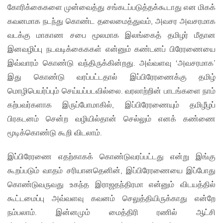
கோரிக்கைகளை முன்வைத்து சங்கடப்படுத்தக்கூடாது என மிகக்
கவனமாக நடந்து கொண்ட தலைமைத்துவம், அவசர அவசரமாக
வடக்கு மாகாண சபை மூலமாக இலங்கைத் தமிழர் மீதான
இனவழிப்பு நடவடிக்கைககள் என்னும் கண்டனப் பிரேரணையை
இவ்வாரம் கொண்டு வந்திருக்கின்றது. அவ்வளவு ‘அவசரமாக’
இது கொண்டு வரப்பட்டதால் இப்பிரேரணைக்கு தமிழ்
மொழிபெயர்ப்பும் செய்யப்படவில்லை. வரலாற்றின் பாடங்களை நாம்
கற்பவர்களாக இருப்போமாகில், இப்பிரேரணையும் தமிழீழப்
பிரகடனம் சென்ற வழியில்தான் செல்லும் எனக் கண்ணை
மூடிக்கொண்டு கூறி விடலாம்.
இப்பிரேரணை எதற்காகக் கொண்டுவரப்பட்டது என்று இங்கு
கூறப்படும் வாதம் சரியானதெனின், இப்பிரேரணையை இப்போது
கொண்டுவருவது உகந்த இராஜதந்திரமா என்னும் விடயத்தில்
கூட்டமைப்பு அவ்வளவு கவனம் செலுத்தியிருக்காது என்றே
நம்பலாம். இன்னமும் மைத்திரி ரணில் ஆட்சி