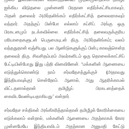
ஐக்கிய விடுதலை முன்னணி பிரதான எதிர்க்கட்சியாகவும்,
அதன் தலைவர் அமிர்தலிங்கம் எதிர்க்கட்சித் தலைவராகவும்
வந்தார். அதற்குப் பின்போ எல்லாம் கப்சிப். அங்கு ஒரு
பிரகடனமும் நடக்கவில்லை. எதிர்க்கட்சித் தலைவருக்குரிய
மரியாதைகளுடன் பெருமையுடன் திரு. அமிர்தலிங்கம்
;
வலம்
வந்ததுதான் எஞ்சியது. பல ஆண்டுகளுக்குப் பின்பு காலஞ்சென்ற
தலைவர் திரு. சிவசிதம்பரம் அவர்களிடம் ஒரு தொலைக்காட்சிப்
பேட்டியின்போது இது பற்றி வினவினேன். “மக்களின் ஆணையை
எடுத்துக்கொண்டு நாம் சர்வதேசத்துக்குச்
(
அதாவது
இந்தியாவுக்கு) சென்றோம். ஆனால், அது ஆதரிக்காமல்
விட்டதனால்தான் தமிழீழப் பிரகடனத்தைக்
கைவிடவேண்டியதாகியது” என்றார்.
சர்வதேச சக்திகள் அங்கீகரித்தால்தான் தமிழீழக் கோரிக்கையை
எடுக்கலாம் என்றால், மக்களின் ஆணையை அதற்காகக் கோர
முன்னமேயே இந்தியாவிடம் அதற்கான அனுமதி கேட்டு