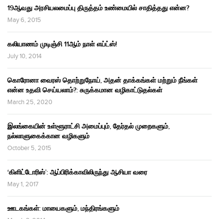
19ஆவது அரசியலமைப்பு திருத்தம் உண்மையில் சாதித்தது என்ன?
May 6, 2015
கலியாணம் முடிஞ்சி 11ஆம் நாள் எய்ட்ஸ்!
July 10, 2014
கொரோனா வைரஸ் தொற்றுநோய், அதன் தாக்கங்கள் மற்றும் நீங்கள்
என்ன உதவி செய்யலாம்?: சுருக்கமான வழிகாட்டுதல்கள்
March 25, 2020
இலங்கையின் உள்ளூராட்சி அமைப்பும், தேர்தல் முறைகளும்,
நல்லாளுகைக்கான வழிகளும்
October 5, 2015
‘கிளிட்டோரிஸ்’: ஆப்பிரிக்காவிலிருந்து ஆசியா வரை
May 1, 2017
ஊடகங்கள்: மாயைகளும், மந்திரங்களும்