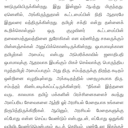
ஊடுருவியிருக்கின்றது. இது இன்னும் ஆபத்து மிகுந்தது.
ஏனெனில், அங்கிருந்துதான் கூட்டமைப்பின் நிதி ஆதாரமே
இதுவரை வந்திருக்கின்றது. தமிழர் சக்தி என்று தன்னைக்
கூறிக்கொள்ளும் ஒரு குழுவினர் கூட்டமைப்பின்
தலைமைத்துவத்தினை துரோகிகள் என வர்ணித்து சகலருக்கும்
மின்னஞ்சல்கள் அனுப்பிக்கொண்டிருக்கின்றது. ஒபாமாவுக்கான
தமிழர்கள் அமைப்பு என்பது அமெரிக்காவில் ஜனாதிபதி
ஒபாமாவுக்கு ஆதரவாக இயங்கும் மிகச் செல்வாக்கு பொருந்திய
ஈழத்தமிழர் அமைப்பாகும். அது திரு. சம்பந்தருக்கு திறந்த கடிதம்
ஒன்றினை எழுதியுள்ளது. அக்கடிதத்தில் மறைமுகமாக திரு.
சம்பந்தர் கிண்டலடிக்கப்பட்டிருக்கின்றார். “நீங்கள் இத்தனை
வருட காலமாக தமிழ் மக்களின் பிரச்சினைகளைச் சுமந்து
அளப்பரிய சேவைகளை ஆற்றி ஓர் அரசியல் மேதையாக உங்களை
நிரூபித்திருக்கிறீர்கள். ஆயினும், அரசியல் மேதைகளுக்கு
எப்போது என்ன செய்ய வேண்டும் என்பதுடன், எப்போது ஒதுங்கி
வழிவிடவேண்டுமென்பதும் கூடத் தெரியும். மண்டேலா இதற்குச்