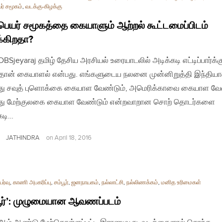
ர் சமூகம்
,
வடக்கு-கிழக்கு
்பெயர் சமூகத்தை கையாளும் ஆற்றல் கூட்டமைப்பிடம்
்கிறதா?
 DBSjeyaraj தமிழ் தேசிய அரசியல் உரையாடலில் அடிக்கடி எட்டிப்பார்க்க
தான் கையாளல் என்பது. எங்களுடைய நலனை முன்னிறுத்தி இந்தி
து சவுத் புளொக்கை கையாள வேண்டும், அமெரிக்காவை கையாள வேண
து மேற்குலகை கையாள வேண்டும் என்றவாறான சொற் தொடர்களை
கடி…
JATHINDRA
on
April 18, 2016
ர்வு
,
காணி அபகரிப்பு
,
சம்பூர்
,
ஜனநாயகம்
,
நல்லாட்சி
,
நல்லிணக்கம்
,
மனித உரிமைகள்
பூர்’: முழுமையான ஆவணப்படம்