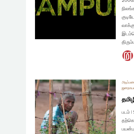
2006
நிலங்
குடிய
வாக்க
இடம்ப
திரும
அடிப்ப
ஜனநாய
தமிழ
படம் 
தற்கொ
பயன்ப