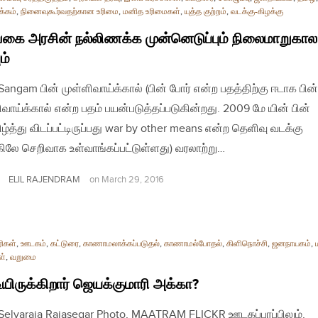
்கம்
,
நினைவுகூர்வதற்கான உரிமை
,
மனித உரிமைகள்
,
யுத்த குற்றம்
,
வடக்கு-கிழக்கு
கை அரசின் நல்லிணக்க முன்னெடுப்பும் நிலைமாறுகால
ும்
 Sangam பின் முள்ளிவாய்க்கால் (பின் போர் என்ற பதத்திற்கு ஈடாக பின்
ிவாய்க்கால் என்ற பதம் பயன்படுத்தப்படுகின்றது. 2009 மே யின் பின்
ிழ்த்து விடப்பட்டிருப்பது war by other means என்ற தெளிவு வடக்கு
கிலே செறிவாக உள்வாங்கப்பட்டுள்ளது) வரலாற்று…
ELIL RAJENDRAM
on
March 29, 2016
ிகள்
,
ஊடகம்
,
கட்டுரை
,
காணாமலாக்கப்படுதல்
,
காணாமல்போதல்
,
கிளிநொச்சி
,
ஜனநாயகம்
,
ள்
,
வறுமை
டியிருக்கிறார் ஜெயக்குமாரி அக்கா?
| Selvaraja Rajasegar Photo, MAATRAM FLICKR ஊடகப்பரப்பிலும்,