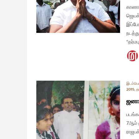
காணாம
ஜெயக்
இப்போ
நடத்த
“தர்மப
இடம்பெய
2015
,
த
ஜனாத
படங்க
7ஆம் 
ராஜபக்