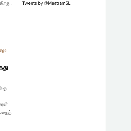
கிறது.
Tweets by @MaatramSL
ிழ்த்
்தது
க்கு
கரன்
்ததைத்