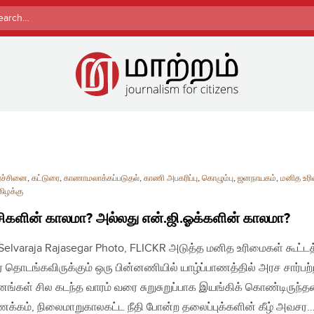
rch
ரச்சினை
,
கட்டுரை
,
காணாமலாக்கப்படுதல்
,
காணி அபகரிப்பு
,
கொழும்பு
,
ஜனநாயகம்
,
மனித உர
கிழக்கு
சிகளின் காலமா? அல்லது என்.ஜி.ஓக்களின் காலமா?
| Selvaraja Rajasegar Photo, FLICKR அடுத்த மனித உரிமைகள் கூட்டத
 தொடங்கவிருக்கும் ஒரு பின்னணியில் யாழ்ப்பாணத்தில் அரச சார்பற்
னங்கள் சில கடந்த வாரம் வரை சுறுசுறுப்பாக இயங்கிக் கொண்டிருந்த
ணக்கம், நிலைமாறுகாலகட்ட நீதி போன்ற தலைப்புக்களின் கீழ் அவசர