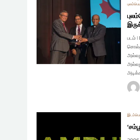
புலம்பெய
புலம
இருக
படம் |
சொல்
அல்ல
அல்ல
அடிக்
இடம்பெய
‘சம்