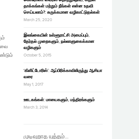
தாக்கங்கள் மற்றும் நீங்கள் என்ன உதவி
செய்யலாம்?: சுருக்கமான வழிகாட்டுதல்கள்
March 25, 2020
இலங்கையின் உள்ளூராட்சி அமைப்பும்,
ும்
தேர்தல் முறைகளும், நல்லாளுகைக்கான
யாவை
வழிகளும்
்டும்
October 5, 2015
‘கிளிட்டோரிஸ்’: ஆப்பிரிக்காவிலிருந்து ஆசியா
வரை
May 1, 2017
ஊடகங்கள்: மாயைகளும், மந்திரங்களும்
March 3, 2014
முடிவுறாத யுத்தம்…