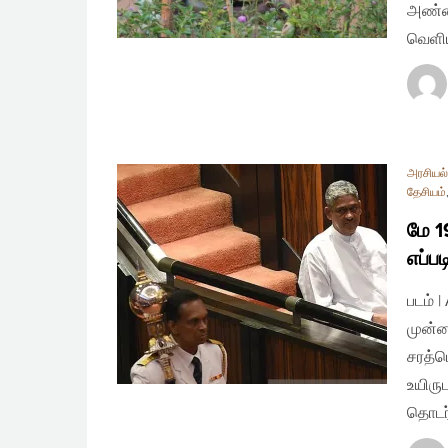
அண்மை
வெளிய
அரசியல் 
தேசியம்
மே 1
எப்பட
படம் 
முன்ன
சரத்ப
உயிரு
தொடர்