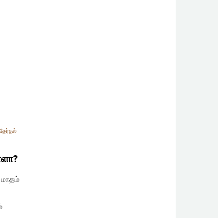
தேர்தல்
ாளா?
 மாதம்
்.