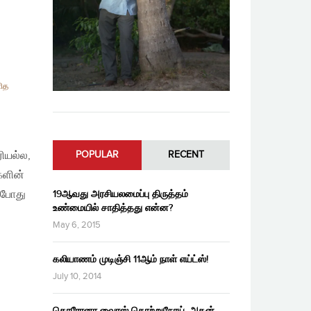
ித
ரியல்ல,
POPULAR
RECENT
களின்
ன்போது
19ஆவது அரசியலமைப்பு திருத்தம்
உண்மையில் சாதித்தது என்ன?
May 6, 2015
கலியாணம் முடிஞ்சி 11ஆம் நாள் எய்ட்ஸ்!
July 10, 2014
கொரோனா வைரஸ் தொற்றுநோய், அதன்