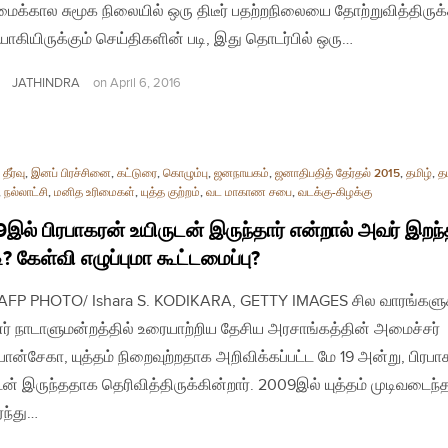
க்கால சுமூக நிலையில் ஒரு திடீர் பதற்றநிலையை தோற்றுவித்திருக்
ாகியிருக்கும் செய்திகளின் படி, இது தொடர்பில் ஒரு…
JATHINDRA
on
April 6, 2016
தீர்வு
,
இனப் பிரச்சினை
,
கட்டுரை
,
கொழும்பு
,
ஜனநாயகம்
,
ஜனாதிபதித் தேர்தல் 2015
,
தமிழ்
,
தம
,
நல்லாட்சி
,
மனித உரிமைகள்
,
யுத்த குற்றம்
,
வட மாகாண சபை
,
வடக்கு-கிழக்கு
9இல் பிரபாகரன் உயிருடன் இருந்தார் என்றால் அவர் இறந
ி? கேள்வி எழுப்புமா கூட்டமைப்பு?
| AFP PHOTO/ Ishara S. KODIKARA, GETTY IMAGES சில வாரங்களு
ர் நாடாளுமன்றத்தில் உரையாற்றிய தேசிய அரசாங்கத்தின் அமைச்சர்
ொன்சேகா, யுத்தம் நிறைவுற்றதாக அறிவிக்கப்பட்ட மே 19 அன்று, பிரபா
டன் இருந்ததாக தெரிவித்திருக்கின்றார். 2009இல் யுத்தம் முடிவடைந
ந்து…