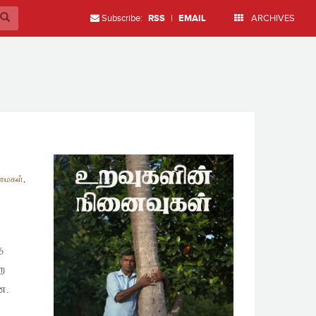
Subscribe:
RSS
|
EMAIL
ARCHIVES
ிமைகள்
,
்
ற
ன.
…