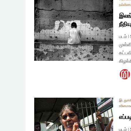
நல்லிணக
இலங்
நீதிய
படம் |
முள்ள
கட்டவ
கிழக்
இடதுசார
உரிமைக
எப்ப
படம் 