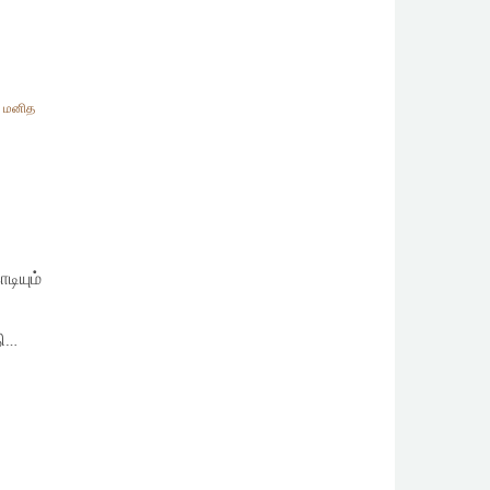
,
மனித
டியும்
ி…