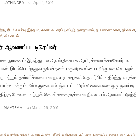
JATHINDRA
on
April 1, 2016
த்தி
,
இடம்பெயர்வு
,
இந்தியா
,
காணி அபகரிப்பு
,
சம்பூர்
,
ஜனநாயகம்
,
திருகோணமலை
,
நல்லாட்சி
ள்
,
விவசாயம்
ூர்: ஆவணப்பட டிரெய்லர்
கை பூராகவும் இருந்து பல ஆண்டுகளாக ஆயிரக்கணக்கானோர் பல
ள் இடம்பெயர்ந்துவருகின்றனர். மறுசீரமைப்பை பரிந்துரை செய்தும்
ற்ற மற்றும் தன்னிச்சையான நடைமுறைகள் தொடர்பில் எதிர்த்து வழக்கா
ெயர்வு மற்றும் மீள்வருகை சம்பந்தப்பட்ட பிரச்சினைகளை ஒரு தசாப்த
திற்கு மேலாக மாற்றுக் கொள்கைகளுக்கான நிலையம் ஆவணப்படுத்த
MAATRAM
on
March 29, 2016
ப்பு சீர்த்திருத்தம்
,
அரசியல் தீர்வு
,
இனப் பிரச்சினை
,
கட்டுரை
,
கொழும்பு
,
ஜனநாயகம்
,
தமிழ்
,