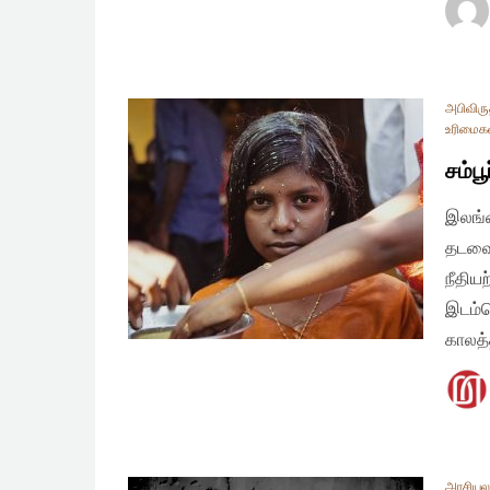
அபிவிரு
உரிமைக
சம்ப
இலங்
தடவைக
நீதிய
இடம்ப
காலத்
அரசியலமை