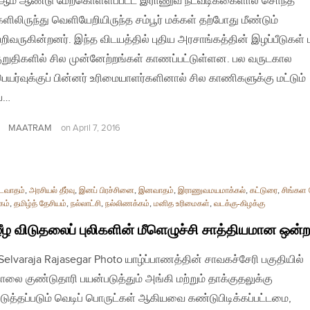
ஆம் ஆண்டு மேற்கொள்ளப்பட்ட இராணுவ நடவடிக்கைளால் சொந்த
களிலிருந்து வெளியேறியிருந்த சம்பூர் மக்கள் தற்போது மீண்டும்
ேறிவருகின்றனர். இந்த விடயத்தில் புதிய அரசாங்கத்தின் இழப்பீடுகள் ம
ுறுதிகளில் சில முன்னேற்றங்கள் காணப்பட்டுள்ளன. பல வருடகால
ெயர்வுக்குப் பின்னர் உரிமையாளர்களினால் சில காணிகளுக்கு மட்டும்
்ப…
MAATRAM
on
April 7, 2016
டைவாதம்
,
அரசியல் தீர்வு
,
இனப் பிரச்சினை
,
இனவாதம்
,
இராணுவமயமாக்கல்
,
கட்டுரை
,
சிங்கள 
கம்
,
தமிழ்த் தேசியம்
,
நல்லாட்சி
,
நல்லிணக்கம்
,
மனித உரிமைகள்
,
வடக்கு-கிழக்கு
ீழ விடுதலைப் புலிகளின் மீளெழுச்சி சாத்தியமான ஒன்ற
| Selvaraja Rajasegar Photo யாழ்ப்பாணத்தின் சாவகச்சேரி பகுதியில்
லை குண்டுதாரி பயன்படுத்தும் அங்கி மற்றும் தாக்குதலுக்கு
டுத்தப்படும் வெடிப் பொருட்கள் ஆகியவை கண்டுபிடிக்கப்பட்டமை,