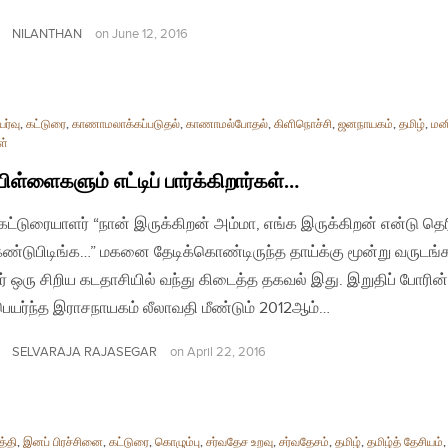
NILANTHAN
on
June 12, 2016
ர்வு
,
கட்டுரை
,
காணாமலாக்கப்படுதல்
,
காணாமல்போதல்
,
கிளிநொச்சி
,
ஜனநாயகம்
,
தமிழ்
,
மன
ள்
பிள்ளைகளும் எட்டிப் பார்க்கிறார்கள்…
| கட்டுரையாளர் “நான் இருக்கிறன் அம்மா, எங்க இருக்கிறன் என்டு தெ
கண்டுபிடிங்க…” மகனை தேடிக்கொண்டிருந்த தாய்க்கு மூன்று வருடங்
ர் ஒரு சிறிய கடதாசியில் வந்து கிடைத்த தகவல் இது. இறுதிப் போரி
ெயர்ந்த இராசநாயகம் லீலாவதி மீண்டும் 2012ஆம்…
SELVARAJA RAJASEGAR
on
April 22, 2016
த்தி
,
இனப் பிரச்சினை
,
கட்டுரை
,
கொழும்பு
,
சர்வதேச உறவு
,
சர்வதேசம்
,
தமிழ்
,
தமிழ்த் தேசியம்
,