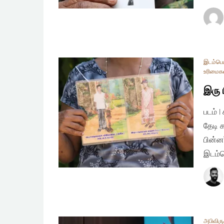
இடம்பெய
உரிமைக
இரு 
படம் 
தேடி 
பின்ன
இடம்ப
அபிவிரு