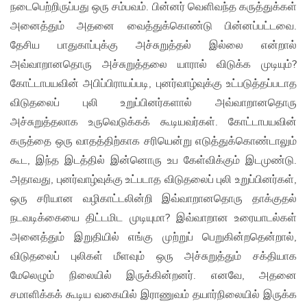
நடைபெற்றிருப்பது ஒரு சம்பவம். பின்னர் வெளிவந்த கருத்துக்கள்
அனைத்தும் அதனை வைத்துக்கொண்டு பின்னப்பட்டவை.
தேசிய பாதுகாப்புக்கு அச்சுறுத்தல் இல்லை என்றால்
அவ்வாறானதொரு அச்சுறுத்தலை யாரால் விடுக்க முடியும்?
கோட்டாபயவின் அபிப்பிராயப்படி, புனர்வாழ்வுக்கு உட்படுத்தப்படாத
விடுதலைப் புலி உறுப்பினர்களால் அவ்வாறானதொரு
அச்சுறுத்தலாக உருவெடுக்கக் கூடியவர்கள். கோட்டாபயவின்
கருத்தை ஒரு வாதத்திற்காக சரியென்று எடுத்துக்கொண்டாலும்
கூட, இந்த இடத்தில் இன்னொரு உப கேள்விக்கும் இடமுண்டு.
அதாவது, புனர்வாழ்வுக்கு உட்படாத விடுதலைப் புலி உறுப்பினர்கள்,
ஒரு சரியான வழிகாட்டலின்றி இவ்வாறானதொரு தாக்குதல்
நடவடிக்கையை திட்டமிட முடியுமா? இவ்வாறான உரையாடல்கள்
அனைத்தும் இறுதியில் எங்கு முற்றுப் பெறுகின்றதென்றால்,
விடுதலைப் புலிகள் மீளவும் ஒரு அச்சுறுத்தும் சக்தியாக
மேலெழும் நிலையில் இருக்கின்றனர். எனவே, அதனை
சமாளிக்கக் கூடிய வகையில் இராணுவம் தயார்நிலையில் இருக்க