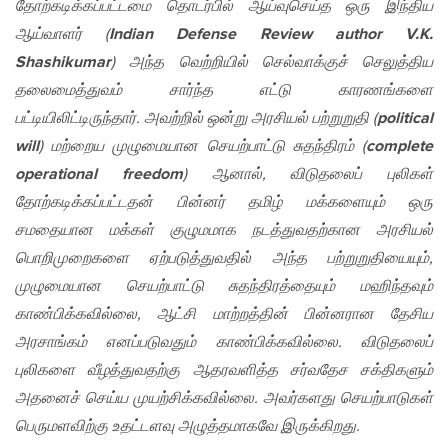
தோற்கடிக்கப்பட்டமை தொடர்பில் ஆய்வுசெய்த ஒரு இந்திய
ஆய்வாளர் (
I
ndian
Defense Review
author V.K.
Shashikumar
) அந்த வெற்றியில் செல்வாக்குச் செலுத்திய
தலைமைத்துவம் சார்ந்த எட்டு காரணங்களை
பட்டியிலிட்டிருந்தார். அவற்றில் ஒன்று அரசியல் பற்றுறுதி (
political
will
) மற்றைய முழுமையான செயற்பாட்டு சுதந்திரம் (
complete
operational freedom
) ஆனால், விடுதலைப் புலிகள்
தோற்கடிக்கப்பட்டதன் பின்னர் தமிழ் மக்களையும் ஒரு
சமதையான மக்கள் குழுமமாக நடத்துவதற்கான அரசியல்
பொறிமுறைகளை ஏற்படுத்துவதில் அந்த பற்றுறுதியையும்,
முழுமையான செயற்பாட்டு சுதந்திரத்தையும் மஹிந்தவும்
காண்பிக்கவில்லை, ஆட்சி மாற்றத்தின் பின்னரான தேசிய
அரசாங்கம் எனப்படுவதும் காண்பிக்கவில்லை. விடுதலைப்
புலிகளை வீழத்துவதற்கு ஆதரவளித்த சர்வதேச சக்திகளும்
அதனைச் செய்ய முயற்சிக்கவில்லை. அவர்களது செயற்பாடுகள்
பெருமளவிற்கு உதட்டளவு அழுத்தமாகவே இருக்கிறது.