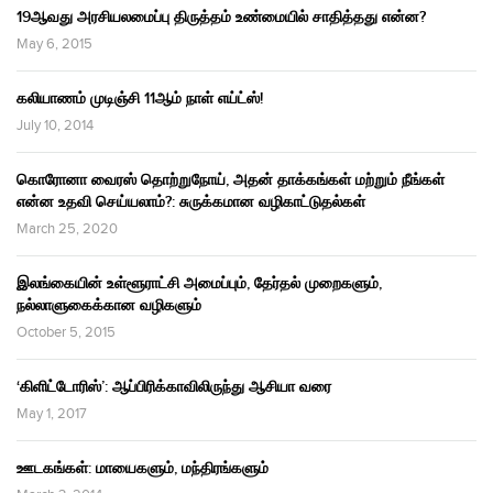
19ஆவது அரசியலமைப்பு திருத்தம் உண்மையில் சாதித்தது என்ன?
May 6, 2015
கலியாணம் முடிஞ்சி 11ஆம் நாள் எய்ட்ஸ்!
July 10, 2014
கொரோனா வைரஸ் தொற்றுநோய், அதன் தாக்கங்கள் மற்றும் நீங்கள்
என்ன உதவி செய்யலாம்?: சுருக்கமான வழிகாட்டுதல்கள்
March 25, 2020
இலங்கையின் உள்ளூராட்சி அமைப்பும், தேர்தல் முறைகளும்,
நல்லாளுகைக்கான வழிகளும்
October 5, 2015
‘கிளிட்டோரிஸ்’: ஆப்பிரிக்காவிலிருந்து ஆசியா வரை
May 1, 2017
ஊடகங்கள்: மாயைகளும், மந்திரங்களும்