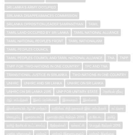
SRI LANKA’S ARMY OCCUPIED
SRILANKA DISAPPEARANCES COMMISSION
SRILANKA OPPOSITION LEADER SAMPANTHAN
TAMIL
TAMIL LAND OCCUPIED BY SRI LANKA
TAMIL NATIONAL ALLIANCE
TAMIL NATIONAL PEOPLE'S FRONT
TAMIL NATIONALISM
TAMIL PEOPLES COUNCIL
TAMIL PEOPLES COUNCIL AND TAMIL NATIONAL ALLIANCE
TNA
TNPF
TNPF FOR ‘TWO-NATIONS IN ONE COUNTRY’
TPC AND TNA
TRANSITIONAL JUSTICE IN SRILANKA
TWO-NATIONS IN ONE COUNTRY
UNHRC
UNHRC AND SRI LANKA
UNHRC ON SRI LANKA
UNHRC ON SRI LANKA 2015
UNP FOR UNITARY STATE
அரசியல் தீர்வு
ஆர். சம்பந்தன்
இனப் பிரச்சினை
இனவாதம்
இலங்கை
இலங்கையில் ஆட்சி மாற்றம்
எதிர்க்கட்சித் தலைவர் இரா. சம்பந்தன்
கட்டுரை
கொழும்பு
ஜனநாயகம்
ஜனாதிபதித் தேர்தல் 2015
த.தே.கூ.
தமிழ்
தமிழ் தேசியக் கூட்டமைப்பு
தேர்தல்கள்
நல்லாட்சி
பொதுத் தேர்தல் 2015
மனித உரிமைகள்
மாற்றம்
மாற்றம் இணையதளம்
மாற்றம் இலங்கை