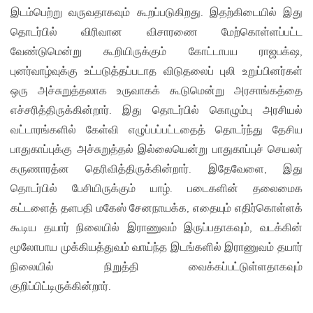
இடம்பெற்று வருவதாகவும் கூறப்படுகிறது. இதற்கிடையில் இது
தொடர்பில் விரிவான விசாரணை மேற்கொள்ளப்பட்ட
வேண்டுமென்று கூறியிருக்கும் கோட்டாபய ராஜபக்‌ஷ,
புனர்வாழ்வுக்கு உட்படுத்தப்படாத விடுதலைப் புலி உறுப்பினர்கள்
ஒரு அச்சுறுத்தலாக உருவாகக் கூடுமென்று அரசாங்கத்தை
எச்சரித்திருக்கின்றார். இது தொடர்பில் கொழும்பு அரசியல்
வட்டாரங்களில் கேள்வி எழுப்பப்பட்டதைத் தொடர்ந்து தேசிய
பாதுகாப்புக்கு அச்சுறுத்தல் இல்லையென்று பாதுகாப்புச் செயலர்
கருணாரத்ன தெரிவித்திருக்கின்றார். இதேவேளை, இது
தொடர்பில் பேசியிருக்கும் யாழ். படைகளின் தலைமைக
கட்டளைத் தளபதி மகேஸ் சேனநாயக்க, எதையும் எதிர்கொள்ளக்
கூடிய தயார் நிலையில் இராணுவம் இருப்பதாகவும், வடக்கின்
மூலோபாய முக்கியத்துவம் வாய்ந்த இடங்களில் இராணுவம் தயார்
நிலையில் நிறுத்தி வைக்கப்பட்டுள்ளதாகவும்
குறிப்பிட்டிருக்கின்றார்.