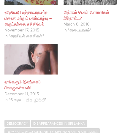
(வீடியோ) | உத்தரவாதமற்ற
அந்நாள் பெண் போராளிகள்
பிணை மற்றும் புனர்வாழ்வு –
இந்நாள்…?
அருட்தந்தை சத்திவேல்
March 8, 2016
November 17, 2015
In "அடையாளம்"
In "அரசியல் கைதிகள்"
நாங்களும் இலங்கைப்
பிரஜைகள்தான்!
December 11, 2015
In "6 வருட யுத்த பூர்த்தி"
DEMOCRACY
DISAPPEARANCES IN SRI LANKA
DOMESTIC ACCOUNTABILITY MECHANISM IN SRI LANKA