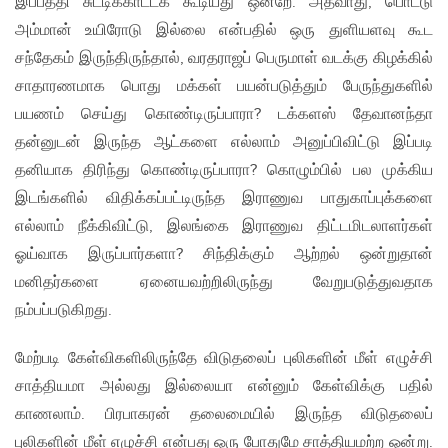
இப்பத்தி சுட்டிக்காட்டக் கூடியது ஒன்றே. அதவாது, பொட்டு
அம்மான் உயிரோடு இல்லை என்பதில் ஒரு துளியளவு கூட
சந்தேகம் இருந்திருந்தால், வரதராஜப் பெருமாள் வடக்கு கிழக்கில்
சாதாரணமாக பொது மக்கள் பயன்படுத்தும் பேருந்துகளில்
பயணம் செய்து கொண்டிருப்பாரா? டக்களஸ் தேவானந்தா
தன்னுடன் இருந்த ஆட்களை எல்லாம் அனுப்பிவிட்டு இப்படி
தனியாக திரிந்து கொண்டிருப்பாரா? கொழும்பில் பல முக்கிய
இடங்களில் விதிக்கப்பட்டிருந்த இராணுவ பாதுகாப்புக்களை
எல்லாம் நீக்கிவிட்டு, இலங்கை இராணுவ திட்டமிடலாளர்கள்
ஓய்வாக இருப்பார்களா? சிந்திக்கும் ஆற்றல் ஒன்றுதான்
மனிதர்களை ஏனையவற்றிலிருந்து வேறுபடுத்துவதாக
நம்பப்படுகிறது.
மேற்படி கேள்விகளிலிருந்தே விடுதலைப் புலிகளின் மீள் எழுச்சி
சாத்தியமா அல்லது இல்லையா என்னும் கேள்விக்கு பதில்
காணலாம். பிரபாகரன் தலைமையில் இருந்த விடுதலைப்
புலிகளின் மீள் எழுச்சி என்பது ஒரு போதுமே சாத்தியமற்ற ஒன்று.