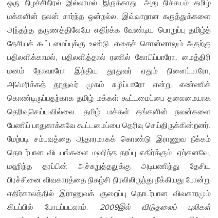
ஒரு நிழச்சிநிரல் இல்லாமல் இருக்காது. அது நிச்சயம் தமிழ்
மக்களின் நலன் சார்ந்த ஒன்றல்ல. இவ்வாறான கருத்துக்களை
அந்தந்த தருணத்திலேயே எதிர்க்க வேண்டிய பொறுப்பு தமிழ்த்
தேசியக் கூட்டமைப்புக்கு உண்டு. எதைச் சொன்னாலும் அதற்கு
பதிலளிக்காமல், பதிலளித்தால் ரணில் கோபிப்பாரோ, மைத்திரி
மனம் நோவாரோ இந்திய தூதுவர் ஏதும் நினைப்பாரோ,
அமெரிக்கத் தூதுவர் முகம் சுழிப்பாரோ என்று எண்ணிக்
கொண்டிருப்பதற்காக தமிழ் மக்கள் கூட்டமைப்பை தலைமையாக
தெரிவுசெய்யவில்லை. தமிழ் மக்கள் தங்களின் நலன்களை
பேணிப் பாதுகாக்கவே கூட்டமைப்பை தெரிவு செய்திருக்கின்றனர்.
மேற்படி சம்பவத்தை ஆதாரமாகக் கொண்டு இராணுவ நீக்கம்
தொடர்பான விடயங்களை மஹிந்த தரப்பு எதிர்க்கும். ஏற்கனவே,
மஹிந்த தரப்பின் அச்சுறுத்தலுக்கு அடிபணிந்து தேசிய
பிரச்சினை விவகாரத்தை நிகழ்சி நிரலிலிருந்து நீக்கியது போன்று
எதிர்காலத்தில் இராணுவக் குறைப்பு தொடர்பான விவகாரமும்
கிடப்பில் போடப்படலாம்.
2009இல் விடுதலைப் புலிகள்