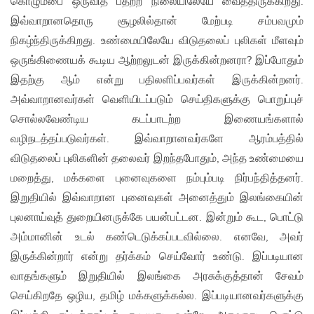
கொழும்பை ஒருவித பதற்ற நிலையிலேயே வைத்திருக்கிறது.
இவ்வாறானதொரு சூழலில்தான் மேற்படி சம்பவமும்
நிகழ்ந்திருக்கிறது. உண்மையிலேயே விடுதலைப் புலிகள் மீளவும்
ஒருங்கிணையக் கூடிய ஆற்றலுடன் இருக்கின்றனரா? இப்போதும்
இதற்கு ஆம் என்று பதிலளிப்பவர்கள் இருக்கின்றனர்.
அவ்வாறானவர்கள் வெளியிடப்படும் செய்திகளுக்கு பொறுப்புச்
சொல்லவேண்டிய கடப்பாடற்ற இணையங்களால்
வழிநடத்தப்படுவர்கள். இவ்வாறானவர்களே ஆரம்பத்தில்
விடுதலைப் புலிகளின் தலைவர் இறந்தபோதும், அந்த உண்மையை
மறைத்து, மக்களை புனைவுகளை நம்பும்படி நிர்பந்தித்தனர்.
இறுதியில் இவ்வாறான புனைவுகள் அனைத்தும் இலங்கையின்
புலனாய்வுத் துறையினருக்கே பயன்பட்டன. இன்றும் கூட, பொட்டு
அம்மானின் உடல் கண்டெடுக்கப்படவில்லை. எனவே, அவர்
இருக்கின்றார் என்று தர்க்கம் செய்வோர் உண்டு. இப்படியான
வாதங்களும் இறுதியில் இலங்கை அரசுக்குத்தான் சேவம்
செய்கிறதே ஒழிய, தமிழ் மக்களுக்கல்ல. இப்படியானவர்களுக்கு