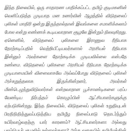
இந்த நிலையில், ஒரு சாதாரண பாதிக்கப்பட்ட தமிழ் குடிமகனின்
வெளிப்படுத்த முடியாத மன உணர்வின் ஆழத்தில் விடுதலைப்
புலிகள் மாதிரி ஒன்று இருந்தால்தான் இவங்களை சமாளிக்கலாம்
போல என்று எண்ணக் கூடியவாறான சூழலே இன்றும் நிலவுகிறது.
ஏனெனில், விடுதலைப் புலிகளை இராணுவ ரீதியாக
தோற்கடிப்பதில் வெற்றியீட்டியவர்களால் அரசியல் ரீதியாக
இன்னும் அவர்களை தோற்கடிக்க முடியவில்லை என்பதே
உண்மை. விடுதலைப் புலிகளை அரசியல் ரீதியாக தோற்கடிக்க
முடியாமையின் விளைவாகவே அவ்வப்போது விடுதலைப் புலிகள்
அச்சுறுத்தலாக இருக்கின்றனர், அவர்கள்
மீண்டெழுந்துவிடுவார்கள் என்றவாறான பூச்சாண்டிகளை பரப்ப
வேண்டிய நிர்பந்தம் கொழும்பின் ஆட்சியாளர்களுக்கு
ஏற்படுகின்றது.
இந்த நிலையில், விடுதலைப் புலிகள் உறுதியுடன்
பிரதிநிதித்துவப்படுத்திய தமிழீழ நிலைப்பாடு தொடர்ந்தும்
உயிர்வாழ்வதற்கு யார் காரணம்? ஆட்சியாளர்களா அல்லது
புலம்பெயர் சூழலில் உள்ளவர்களா? அந்த வகையில் தமிழீழத்தின்