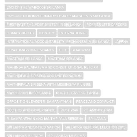
END OF THE WAR 2009 SRI LANKA
ENFORCED OR INVOLUNTARY DISAPPEARANCES IN SRI LANKA
FIRST PAST THE POST SYSTEM IN SRI LANKA
FORMER LTTE CARDERS
HUMAN RIGHTS
IDENTITY
INTERNATIONAL
INTERNATIONAL ACCOUNTABILITY MECHANISM IN SRI LANKA
JAFFNA
JEYAKUMARY BALENDARAN
LTTE
MAATRAM
MAATRAM SRI LANKA
MAATRAM SRILANKA
MAHINDA RAJAPAKSA AND CONSTITUTIONAL REFORM
MAITHRIPALA SIRISENA AND UNITED NATION
MAITHRIPALA SIRISENA WITH MISSING TAMIL GIRL
MAY 18 2009 IN SRI LANKA
NORTH - EAST SRI LANKA
OPPOSITION LEADER R. SAMPANTHAN
PEACE AND CONFLICT
POLITICS AND GOVERNANCE
POST WAR
R. SAMPANTHAN
R. SAMPANTHAN AND MAITHRIPALA SIRISENA
SRI LANKA
SRI LANKA AND UNITED NATION
SRI LANKA GENERAL ELECTION 2015
SRI LANKA'S MILITARY
SRI LANKAN MUSLIMS