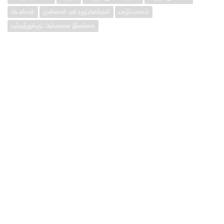
மியன்மார்
முன்னாள் புலி உறுப்பினர்கள்
யாழ்ப்பாணம்
யுத்தத்துக்குப் பின்னரான இலங்கை