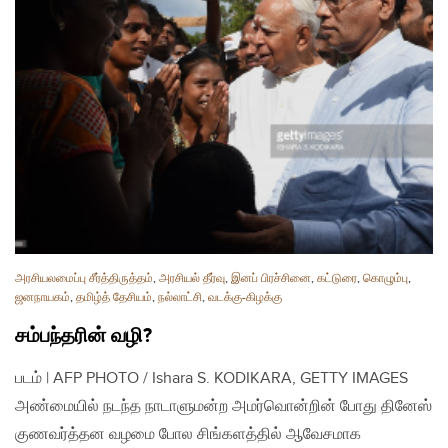
அரசியலமைப்பு சீர்த்திருத்தம்
,
அரசியல் தீர்வு
,
இனப் பிரச்சினை
,
கட்டுரை
,
கொழும்பு
,
ஜனநாயகம்
,
தமிழ்த் தேசியம்
,
நல்லாட்சி
,
வடக்கு-கிழக்கு
சம்பந்தரின் வழி?
படம் | AFP PHOTO / Ishara S. KODIKARA, GETTY IMAGES
அண்மையில் நடந்த நாடாளுமன்ற அமர்வொன்றின் போது தினேஸ்
குணவர்த்தன வழமை போல சிங்களத்தில் ஆவேசமாக