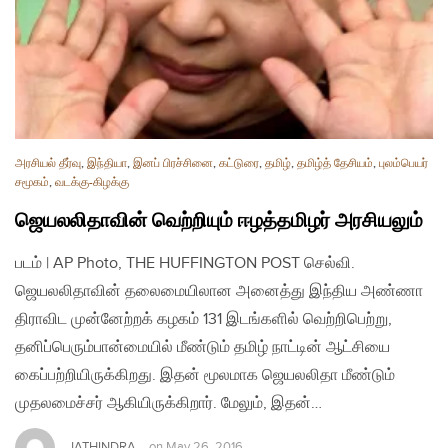
அரசியல் தீர்வு
,
இந்தியா
,
இனப் பிரச்சினை
,
கட்டுரை
,
தமிழ்
,
தமிழ்த் தேசியம்
,
புலம்பெயர்
சமூகம்
,
வடக்கு-கிழக்கு
ஜெயலலிதாவின் வெற்றியும் ஈழத்தமிழர் அரசியலும்
படம் | AP Photo, THE HUFFINGTON POST செல்வி.
ஜெயலலிதாவின் தலைமையிலான அனைத்து இந்திய அண்ணா
திராவிட முன்னேற்றக் கழகம் 131 இடங்களில் வெற்றிபெற்று,
தனிப்பெரும்பான்மையில் மீண்டும் தமிழ் நாட்டின் ஆட்சியை
கைப்பற்றியிருக்கிறது. இதன் மூலமாக ஜெயலலிதா மீண்டும்
முதலமைச்சர் ஆகியிருக்கிறார். மேலும், இதன்…
JATHINDRA
on
May 26, 2016