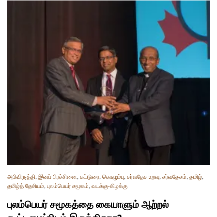
அபிவிருத்தி
,
இனப் பிரச்சினை
,
கட்டுரை
,
கொழும்பு
,
சர்வதேச உறவு
,
சர்வதேசம்
,
தமிழ்
,
தமிழ்த் தேசியம்
,
புலம்பெயர் சமூகம்
,
வடக்கு-கிழக்கு
புலம்பெயர் சமூகத்தை கையாளும் ஆற்றல்