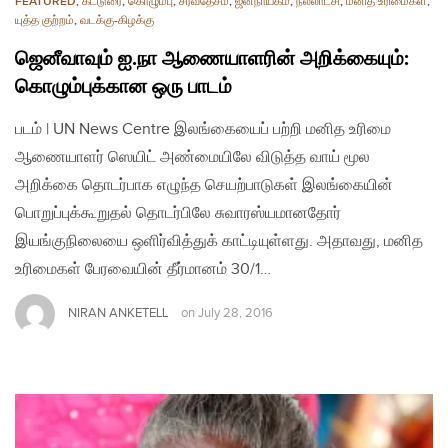
FEATURED
,
கட்டுரை
,
கொழும்பு
,
சர்வதேசம்
,
ஜனநாயகம்
,
நல்லாட்சி
,
மனித உரிமைகள்
,
யுத்த குற்றம்
,
வடக்கு-கிழக்கு
ஜெனீவாவும் ஐ.நா ஆணையாளரின் அறிக்கையும்:
கொழும்புக்கான ஒரு பாடம்
படம் | UN News Centre இலங்கையைப் பற்றி மனித உரிமை
ஆணையாளர் ஸெயிட் அண்மையிலே விடுத்த வாய் மூல
அறிக்கை தொடர்பாக எழுந்த செயற்பாடுகள் இலங்கையின்
பொறுப்புக்கூறுதல் தொடர்பிலே சுவாரஸ்யமானதோர்
இயங்குநிலையை ஒளிர்வித்துக் காட்டியுள்ளது. அதாவது, மனித
உரிமைகள் பேரவையின் தீர்மானம் 30/1…
NIRAN ANKETELL
on
July 28, 2016