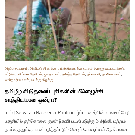
அடிப்படைவாதம்
,
அரசியல் தீர்வு
,
இனப் பிரச்சினை
,
இனவாதம்
,
இராணுவமயமாக்கல்
,
கட்டுரை
,
சிங்கள தேசியம்
,
ஜனநாயகம்
,
தமிழ்த் தேசியம்
,
நல்லாட்சி
,
நல்லிணக்கம்
,
மனித உரிமைகள்
,
வடக்கு-கிழக்கு
தமிழீழ விடுதலைப் புலிகளின் மீளெழுச்சி
சாத்தியமான ஒன்றா?
படம் | Selvaraja Rajasegar Photo யாழ்ப்பாணத்தின் சாவகச்சேரி
பகுதியில் தற்கொலை குண்டுதாரி பயன்படுத்தும் அங்கி மற்றும்
தாக்குதலுக்கு பயன்படுத்தப்படும் வெடிப் பொருட்கள் ஆகியவை