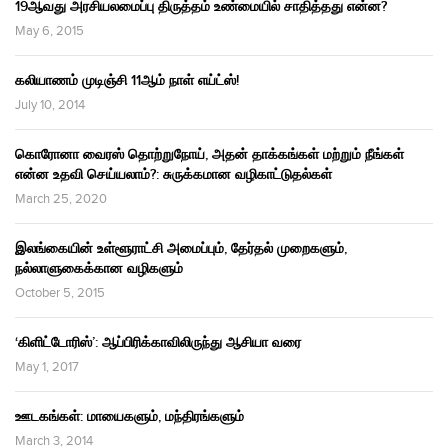
19ஆவது அரசியலமைப்பு திருத்தம் உண்மையில் சாதித்தது என்ன?
May 6, 2015
கலியாணம் முடிஞ்சி 11ஆம் நாள் எய்ட்ஸ்!
July 10, 2014
கொரோனா வைரஸ் தொற்றுநோய், அதன் தாக்கங்கள் மற்றும் நீங்கள்
என்ன உதவி செய்யலாம்?: சுருக்கமான வழிகாட்டுதல்கள்
March 25, 2020
இலங்கையின் உள்ளூராட்சி அமைப்பும், தேர்தல் முறைகளும்,
நல்லாளுகைக்கான வழிகளும்
October 5, 2015
‘கிளிட்டோரிஸ்’: ஆப்பிரிக்காவிலிருந்து ஆசியா வரை
May 1, 2017
ஊடகங்கள்: மாயைகளும், மந்திரங்களும்
March 3, 2014