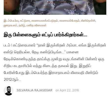
இடம்பெயர்வு
,
கட்டுரை
,
காணாமலாக்கப்படுதல்
,
காணாமல்போதல்
,
கிளிநொச்சி
,
ஜனநாயகம்
,
தமிழ்
,
மனித உரிமைகள்
இரு பிள்ளைகளும் எட்டிப் பார்க்கிறார்கள்…
படம் | கட்டுரையாளர் “நான் இருக்கிறன் அம்மா, எங்க இருக்கிறன்
என்டு தெரியல்ல, தேடி கண்டுபிடிங்க…” மகனை
தேடிக்கொண்டிருந்த தாய்க்கு மூன்று வருடங்களின் பின்னர் ஒரு
சிறிய கடதாசியில் வந்து கிடைத்த தகவல் இது. இறுதிப்
போரின்போது இடம்பெயர்ந்த இராசநாயகம் லீலாவதி மீண்டும்
2012ஆம்…
SELVARAJA RAJASEGAR
on
April 22, 2016