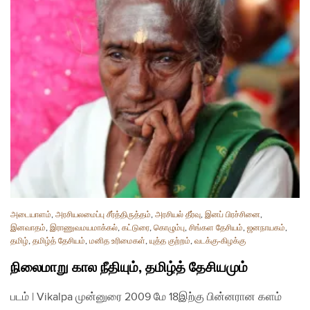
அடையாளம்
,
அரசியலமைப்பு சீர்த்திருத்தம்
,
அரசியல் தீர்வு
,
இனப் பிரச்சினை
,
இனவாதம்
,
இராணுவமயமாக்கல்
,
கட்டுரை
,
கொழும்பு
,
சிங்கள தேசியம்
,
ஜனநாயகம்
,
தமிழ்
,
தமிழ்த் தேசியம்
,
மனித உரிமைகள்
,
யுத்த குற்றம்
,
வடக்கு-கிழக்கு
நிலைமாறு கால நீதியும், தமிழ்த் தேசியமும்
படம் | Vikalpa முன்னுரை 2009 மே 18இற்கு பின்னரான களம்