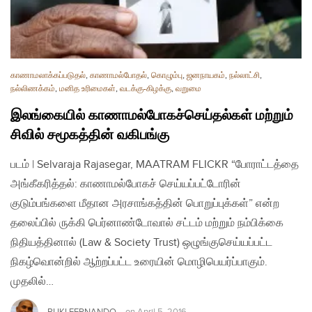
காணாமலாக்கப்படுதல்
,
காணாமல்போதல்
,
கொழும்பு
,
ஜனநாயகம்
,
நல்லாட்சி
,
நல்லிணக்கம்
,
மனித உரிமைகள்
,
வடக்கு-கிழக்கு
,
வறுமை
இலங்கையில் காணாமல்போகச்செய்தல்கள் மற்றும்
சிவில் சமூகத்தின் வகிபங்கு
படம் | Selvaraja Rajasegar, MAATRAM FLICKR “போராட்டத்தை
அங்கீகரித்தல்: காணாமல்போகச் செய்யப்பட்டோரின்
குடும்பங்களை மீதான அரசாங்கத்தின் பொறுப்புக்கள்” என்ற
தலைப்பில் ருக்கி பெர்னாண்டோவால் சட்டம் மற்றும் நம்பிக்கை
நிதியத்தினால் (Law & Society Trust) ஒழுங்குசெய்யப்பட்ட
நிகழ்வொன்றில் ஆற்றப்பட்ட உரையின் மொழிபெயர்ப்பாகும்.
முதலில்…
RUKI FERNANDO