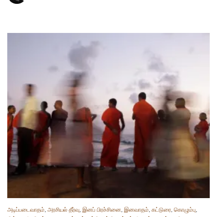
அடிப்படைவாதம்
,
அரசியல் தீர்வு
,
இனப் பிரச்சினை
,
இனவாதம்
,
கட்டுரை
,
கொழும்பு
,