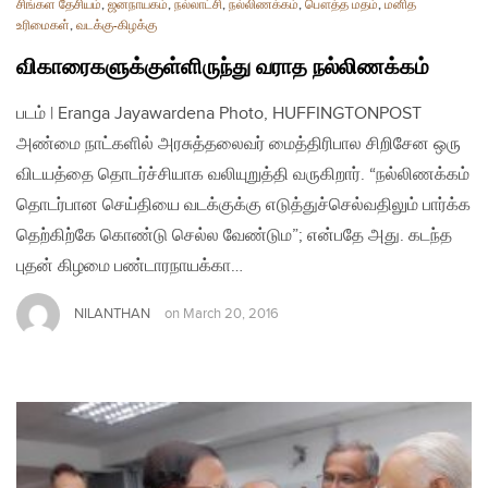
சிங்கள தேசியம்
,
ஜனநாயகம்
,
நல்லாட்சி
,
நல்லிணக்கம்
,
பௌத்த மதம்
,
மனித
உரிமைகள்
,
வடக்கு-கிழக்கு
விகாரைகளுக்குள்ளிருந்து வராத நல்லிணக்கம்
படம் | Eranga Jayawardena Photo, HUFFINGTONPOST
அண்மை நாட்களில் அரசுத்தலைவர் மைத்திரிபால சிறிசேன ஒரு
விடயத்தை தொடர்ச்சியாக வலியுறுத்தி வருகிறார். “நல்லிணக்கம்
தொடர்பான செய்தியை வடக்குக்கு எடுத்துச்செல்வதிலும் பார்க்க
தெற்கிற்கே கொண்டு செல்ல வேண்டும”; என்பதே அது. கடந்த
புதன் கிழமை பண்டாரநாயக்கா…
NILANTHAN
on
March 20, 2016