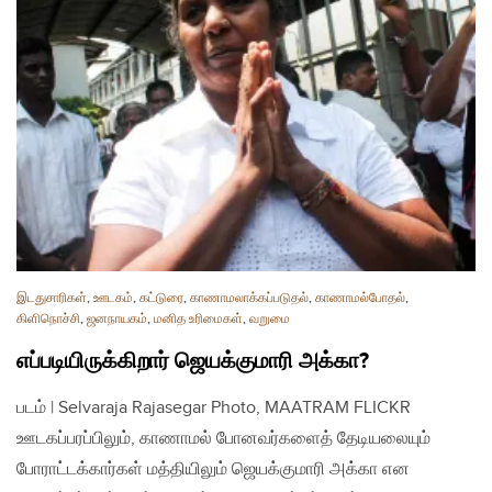
இடதுசாரிகள்
,
ஊடகம்
,
கட்டுரை
,
காணாமலாக்கப்படுதல்
,
காணாமல்போதல்
,
கிளிநொச்சி
,
ஜனநாயகம்
,
மனித உரிமைகள்
,
வறுமை
எப்படியிருக்கிறார் ஜெயக்குமாரி அக்கா?
படம் | Selvaraja Rajasegar Photo, MAATRAM FLICKR
ஊடகப்பரப்பிலும், காணாமல் போனவர்களைத் தேடியலையும்
போராட்டக்கார்கள் மத்தியிலும் ஜெயக்குமாரி அக்கா என