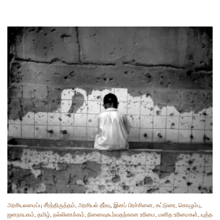
அரசியலமைப்பு சீர்த்திருத்தம்
,
அரசியல் தீர்வு
,
இனப் பிரச்சினை
,
கட்டுரை
,
கொழும்பு
,
ஜனநாயகம்
,
தமிழ்
,
நல்லிணக்கம்
,
நினைவுகூர்வதற்கான உரிமை
,
மனித உரிமைகள்
,
யுத்த