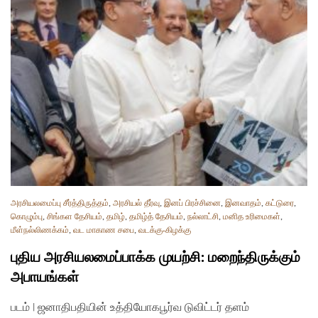
அரசியலமைப்பு சீர்த்திருத்தம்
,
அரசியல் தீர்வு
,
இனப் பிரச்சினை
,
இனவாதம்
,
கட்டுரை
,
கொழும்பு
,
சிங்கள தேசியம்
,
தமிழ்
,
தமிழ்த் தேசியம்
,
நல்லாட்சி
,
மனித உரிமைகள்
,
மீள்நல்லிணக்கம்
,
வட மாகாண சபை
,
வடக்கு-கிழக்கு
புதிய அரசியலமைப்பாக்க முயற்சி: மறைந்திருக்கும்
அபாயங்கள்
படம் | ஜனாதிபதியின் உத்தியோகபூர்வ டுவிட்டர் தளம்