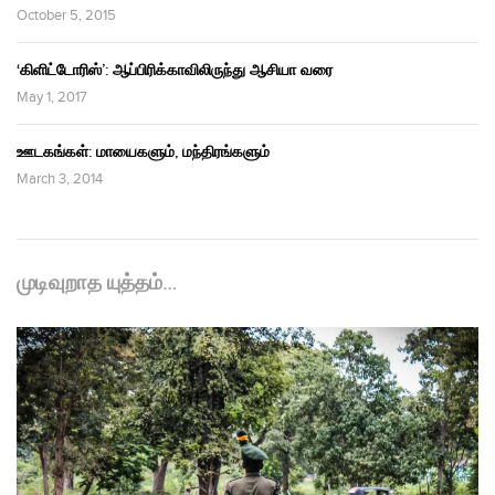
October 5, 2015
‘கிளிட்டோரிஸ்’: ஆப்பிரிக்காவிலிருந்து ஆசியா வரை
May 1, 2017
ஊடகங்கள்: மாயைகளும், மந்திரங்களும்
March 3, 2014
முடிவுறாத யுத்தம்…