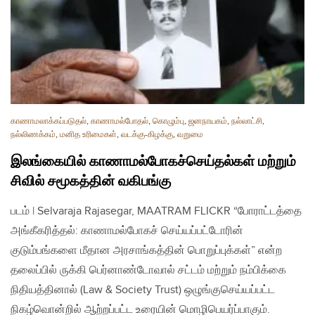
காணாமலாக்கப்படுதல்
,
காணாமல்போதல்
,
கொழும்பு
,
ஜனநாயகம்
,
நல்லாட்சி
,
நல்லிணக்கம்
,
மனித உரிமைகள்
,
வடக்கு-கிழக்கு
,
வறுமை
இலங்கையில் காணாமல்போகச்செய்தல்கள் மற்றும்
சிவில் சமூகத்தின் வகிபங்கு
படம் | Selvaraja Rajasegar, MAATRAM FLICKR “போராட்டத்தை
அங்கீகரித்தல்: காணாமல்போகச் செய்யப்பட்டோரின்
குடும்பங்களை மீதான அரசாங்கத்தின் பொறுப்புக்கள்” என்ற
தலைப்பில் ருக்கி பெர்னாண்டோவால் சட்டம் மற்றும் நம்பிக்கை
நிதியத்தினால் (Law & Society Trust) ஒழுங்குசெய்யப்பட்ட
நிகழ்வொன்றில் ஆற்றப்பட்ட உரையின் மொழிபெயர்ப்பாகும்.