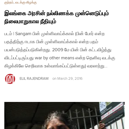
குற்றம்
,
வடக்கு-கிழக்கு
இலங்கை அரசின் நல்லிணக்க முன்னெடுப்பும்
நிலைமாறுகால நீதியும்
படம் | Sangam பின் முள்ளிவாய்க்கால் (பின் போர் என்ற
பதத்திற்கு ஈடாக பின் முள்ளிவாய்க்கால் என்ற பதம்
பயன்படுத்தப்படுகின்றது. 2009 மே யின் பின் கட்டவிழ்த்து
விடப்பட்டிருப்பது war by other means என்ற தெளிவு வடக்கு
கிழக்கிலே செறிவாக உள்வாங்கப்பட்டுள்ளது) வரலாற்று…
ELIL RAJENDRAM
on
March 29, 2016