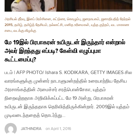
அரசியல் தீர்வு
,
இனப் பிரச்சினை
,
கட்டுரை
,
கொழும்பு
,
ஜனநாயகம்
,
ஜனாதிபதித் தேர்தல்
2015
,
தமிழ்
,
தமிழ்த் தேசியம்
,
நல்லாட்சி
,
மனித உரிமைகள்
,
யுத்த குற்றம்
,
வட மாகாண
சபை
,
வடக்கு-கிழக்கு
மே 19இல் பிரபாகரன் உயிருடன் இருந்தார் என்றால்
அவர் இறந்தது எப்படி? கேள்வி எழுப்புமா
கூட்டமைப்பு?
படம் | AFP PHOTO/ Ishara S. KODIKARA, GETTY IMAGES சில
வாரங்களுக்கு முன்னர் நாடாளுமன்றத்தில் உரையாற்றிய தேசிய
அரசாங்கத்தின் அமைச்சர் சரத்பொன்சேகா, யுத்தம்
நிறைவுற்றதாக அறிவிக்கப்பட்ட மே 19 அன்று, பிரபாகரன்
உயிருடன் இருந்ததாக தெரிவித்திருக்கின்றார். 2009இல் யுத்தம்
முடிவடைந்ததைத் தொடர்ந்து…
JATHINDRA
on
April 1, 2016