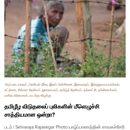
அடிப்படைவாதம்
,
அரசியல் தீர்வு
,
இனப் பிரச்சினை
,
இனவாதம்
,
இராணுவமயமாக்கல்
,
கட்டுரை
,
சிங்கள தேசியம்
,
ஜனநாயகம்
,
தமிழ்த் தேசியம்
,
நல்லாட்சி
,
நல்லிணக்கம்
,
மனித உரிமைகள்
,
வடக்கு-கிழக்கு
தமிழீழ விடுதலைப் புலிகளின் மீளெழுச்சி
சாத்தியமான ஒன்றா?
படம் | Selvaraja Rajasegar Photo யாழ்ப்பாணத்தின் சாவகச்சேரி