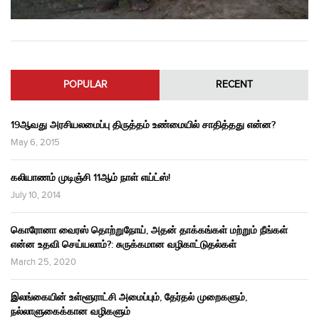
POPULAR
RECENT
19ஆவது அரசியலமைப்பு திருத்தம் உண்மையில் சாதித்தது என்ன?
May 6, 2015
கலியாணம் முடிஞ்சி 11ஆம் நாள் எய்ட்ஸ்!
July 10, 2014
கொரோனா வைரஸ் தொற்றுநோய், அதன் தாக்கங்கள் மற்றும் நீங்கள்
என்ன உதவி செய்யலாம்?: சுருக்கமான வழிகாட்டுதல்கள்
March 25, 2020
இலங்கையின் உள்ளூராட்சி அமைப்பும், தேர்தல் முறைகளும்,
நல்லாளுகைக்கான வழிகளும்