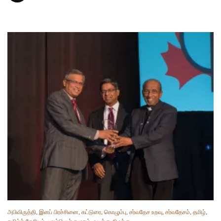
அபிவிருத்தி
,
இனப் பிரச்சினை
,
கட்டுரை
,
கொழும்பு
,
சர்வதேச உறவு
,
சர்வதேசம்
,
தமிழ்
,