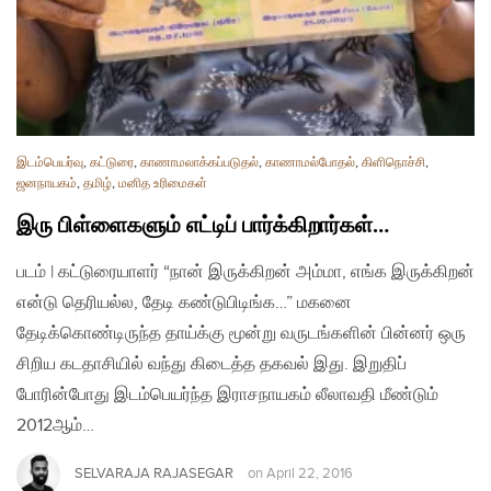
இடம்பெயர்வு
,
கட்டுரை
,
காணாமலாக்கப்படுதல்
,
காணாமல்போதல்
,
கிளிநொச்சி
,
ஜனநாயகம்
,
தமிழ்
,
மனித உரிமைகள்
இரு பிள்ளைகளும் எட்டிப் பார்க்கிறார்கள்…
படம் | கட்டுரையாளர் “நான் இருக்கிறன் அம்மா, எங்க இருக்கிறன்
என்டு தெரியல்ல, தேடி கண்டுபிடிங்க…” மகனை
தேடிக்கொண்டிருந்த தாய்க்கு மூன்று வருடங்களின் பின்னர் ஒரு
சிறிய கடதாசியில் வந்து கிடைத்த தகவல் இது. இறுதிப்
போரின்போது இடம்பெயர்ந்த இராசநாயகம் லீலாவதி மீண்டும்
2012ஆம்…
SELVARAJA RAJASEGAR
on
April 22, 2016