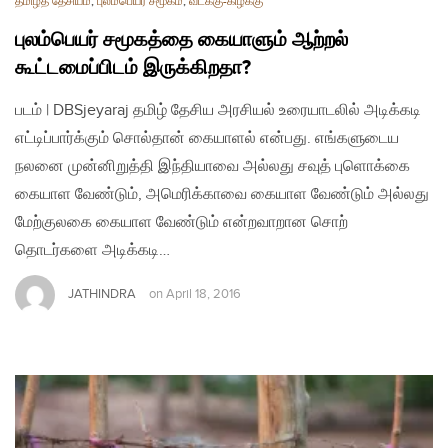
தமிழ்த் தேசியம்
,
புலம்பெயர் சமூகம்
,
வடக்கு-கிழக்கு
புலம்பெயர் சமூகத்தை கையாளும் ஆற்றல்
கூட்டமைப்பிடம் இருக்கிறதா?
படம் | DBSjeyaraj தமிழ் தேசிய அரசியல் உரையாடலில் அடிக்கடி
எட்டிப்பார்க்கும் சொல்தான் கையாளல் என்பது. எங்களுடைய
நலனை முன்னிறுத்தி இந்தியாவை அல்லது சவுத் புளொக்கை
கையாள வேண்டும், அமெரிக்காவை கையாள வேண்டும் அல்லது
மேற்குலகை கையாள வேண்டும் என்றவாறான சொற்
தொடர்களை அடிக்கடி…
JATHINDRA
on
April 18, 2016