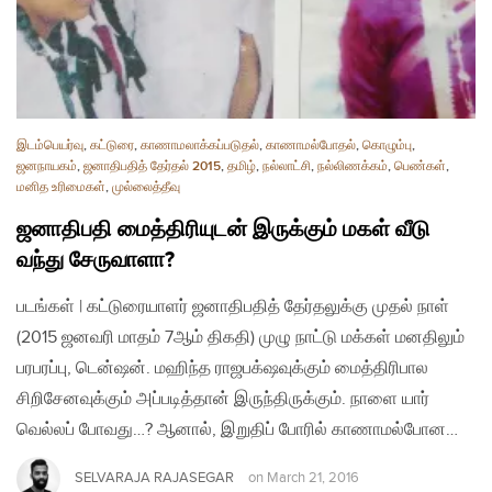
இடம்பெயர்வு
,
கட்டுரை
,
காணாமலாக்கப்படுதல்
,
காணாமல்போதல்
,
கொழும்பு
,
ஜனநாயகம்
,
ஜனாதிபதித் தேர்தல் 2015
,
தமிழ்
,
நல்லாட்சி
,
நல்லிணக்கம்
,
பெண்கள்
,
மனித உரிமைகள்
,
முல்லைத்தீவு
ஜனாதிபதி மைத்திரியுடன் இருக்கும் மகள் வீடு
வந்து சேருவாளா?
படங்கள் | கட்டுரையாளர் ஜனாதிபதித் தேர்தலுக்கு முதல் நாள்
(2015 ஜனவரி மாதம் 7ஆம் திகதி) முழு நாட்டு மக்கள் மனதிலும்
பரபரப்பு, டென்ஷன். மஹிந்த ராஜபக்‌ஷவுக்கும் மைத்திரிபால
சிறிசேனவுக்கும் அப்படித்தான் இருந்திருக்கும். நாளை யார்
வெல்லப் போவது…? ஆனால், இறுதிப் போரில் காணாமல்போன…
SELVARAJA RAJASEGAR
on
March 21, 2016