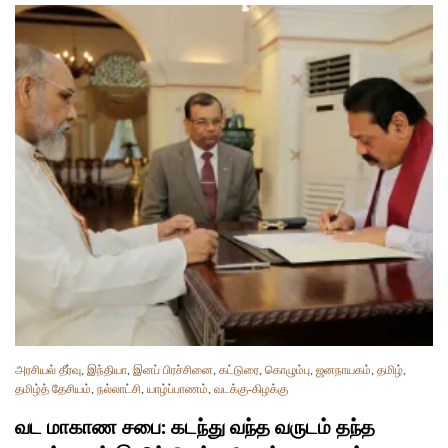
அரசியல் தீர்வு
,
இந்தியா
,
இனப் பிரச்சினை
,
கட்டுரை
,
கொழும்பு
,
ஜனநாயகம்
,
தமிழ்
,
தமிழ்த் தேசியம்
,
நல்லாட்சி
,
யாழ்ப்பாணம்
,
வடக்கு-கிழக்கு
வட மாகாண சபை: கடந்து வந்த வருடம் தந்த