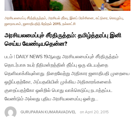
அரசியலமைப்பு சீர்த்திருத்தம்
,
அரசியல் தீர்வு
,
இனப் பிரச்சினை
,
கட்டுரை
,
கொழும்பு
,
ஜனநாயகம்
,
ஜனாதிபதித் தேர்தல் 2015
,
நல்லாட்சி
அரசியலமைப்புச் சீர்திருத்தம்: தமிழ்த்தரப்பு இனி
செய்ய வேண்டியதென்ன?
படம் | DAILY NEWS 19ஆவது அரசியலமைப்புச் சீர்திருத்தம்
தொடர்பாக உயர் நீதிமன்றத்தின் தீர்ப்பு ஒரு விடயத்தை
தெளிவாக்கியுள்ளது. நிறைவேற்று அதிகார ஜனாதிபதி முறையை
ஒழிப்பதற்கோ, அப்பதவியின் முக்கிய அதிகாரங்களைக்
குறைப்பதற்கோ ஒன்றில் பொது வாக்கெடுப்பு நடாத்தப்பட
வேண்டும் அல்லது புதிய அரசியலமைப்பு ஒன்று…
GURUPARAN KUMARAVADIVEL
on
April 20, 2015