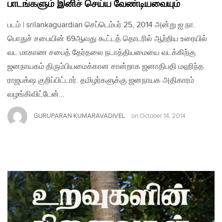
பாடங்களும் இனிச் செய்ய வேண்டியவையும்
படம் | srilankaguardian செப்டெம்பர் 25, 2014 அன்று ஐ.நா.
பொதுச் சபையின் 69ஆவது கூட்டத் தொடரில் ஆற்றிய உரையில்
வட மாகாண சபைத் தேர்தலை நடாத்தியமையை வடக்கிற்கு
ஜனநாயகம் திரும்பியமைக்கான சான்றாக ஜனாதிபதி மஹிந்த
ராஜபக்‌ஷ குறிப்பிட்டார். தமிழர்களுக்கு ஜனநாயக அதிகாரம்
வழங்கிவிட்டேன்…
GURUPARAN KUMARAVADIVEL
on
October 14, 2014