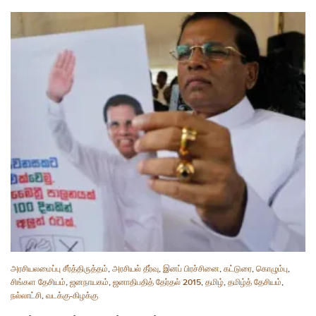
அரசியலமைப்பு சீர்த்திருத்தம்
,
அரசியல் தீர்வு
,
இனப் பிரச்சினை
,
கட்டுரை
,
கொழும்பு
,
சிங்கள தேசியம்
,
ஜனநாயகம்
,
ஜனாதிபதித் தேர்தல் 2015
,
தமிழ்
,
தமிழ்த் தேசியம்
,
நல்லாட்சி
,
வடக்கு-கிழக்கு