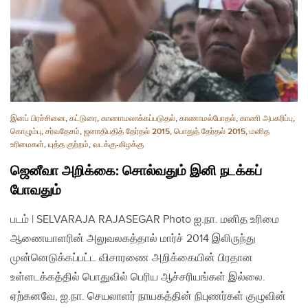
இனப் பிரச்சினை
,
கட்டுரை
,
காணாமலாக்கப்படுதல்
,
காணாமல்போதல்
,
காணி அபகரிப்பு
,
கொழும்பு
,
சர்வதேசம்
,
ஜனாதிபதித் தேர்தல் 2015
,
பொதுத் தேர்தல் 2015
,
மனித
உரிமைகள்
,
யுத்த குற்றம்
,
வடக்கு-கிழக்கு
ஜெனீவா அறிக்கை: சொல்வதும் இனி நடக்கப்
போவதும்
படம் | SELVARAJA RAJASEGAR Photo ஐ.நா. மனித உரிமை
ஆணையாளரின் அலுவலகத்தால் மார்ச் 2014 இலிருந்து
முன்னெடுக்கப்பட்ட விசாரணை அறிக்கையின் பிரதான
உள்ளடக்கத்தில் பொதுவில் பெரிய ஆச்சரியங்கள் இல்லை.
ஏற்கனவே, ஐ.நா. செயலாளர் நாயகத்தின் நிபுணர்கள் குழுவின்