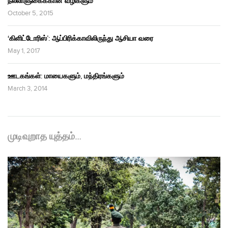
நல்லாளுகைக்கான வழிகளும்
October 5, 2015
‘கிளிட்டோரிஸ்’: ஆப்பிரிக்காவிலிருந்து ஆசியா வரை
May 1, 2017
ஊடகங்கள்: மாயைகளும், மந்திரங்களும்
March 3, 2014
முடிவுறாத யுத்தம்…