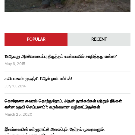
POPULAR
RECENT
19ஆவது அரசியலமைப்பு திருத்தம் உண்மையில் சாதித்தது என்ன?
May 6, 2015
கலியாணம் முடிஞ்சி 11ஆம் நாள் எய்ட்ஸ்!
July 10, 2014
கொரோனா வைரஸ் தொற்றுநோய், அதன் தாக்கங்கள் மற்றும் நீங்கள்
என்ன உதவி செய்யலாம்?: சுருக்கமான வழிகாட்டுதல்கள்
March 25, 2020
இலங்கையின் உள்ளூராட்சி அமைப்பும், தேர்தல் முறைகளும்,