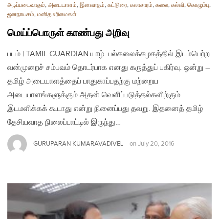
அடிப்படைவாதம்
,
அடையாளம்
,
இனவாதம்
,
கட்டுரை
,
கலாசாரம்
,
கலை
,
கல்வி
,
கொழும்பு
,
ஜனநாயகம்
,
மனித உரிமைகள்
மெய்ப்பொருள் காண்பது அறிவு
படம் | TAMIL GUARDIAN யாழ். பல்கலைக்கழகத்தில் இடம்பெற்ற
வன்முறைச் சம்பவம் தொடர்பாக எனது கருத்துப் பகிர்வு. ஒன்று –
தமிழ் அடையாளத்தைப் பாதுகாப்பதற்கு மற்றைய
அடையாளங்களுக்கும் அதன் வெளிப்படுத்தல்களிற்கும்
இடமளிக்கக் கூடாது என்று நினைப்பது தவறு. இதனைத் தமிழ்
தேசியவாத நிலைப்பாட்டில் இருந்து…
GURUPARAN KUMARAVADIVEL
on
July 20, 2016