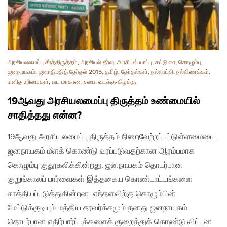
அரசியலமைப்பு சீர்த்திருத்தம்
,
அரசியல் தீர்வு
,
அரசியல் யாப்பு
,
கட்டுரை
,
கொழும்பு
,
ஜனநாயகம்
,
ஜனாதிபதித் தேர்தல் 2015
,
தமிழ்
,
தேர்தல்கள்
,
நல்லாட்சி
,
நல்லிணக்கம்
,
மனித உரிமைகள்
,
வட மாகாண சபை
,
வடக்கு-கிழக்கு
19ஆவது அரசியலமைப்பு திருத்தம் உண்மையில்
சாதித்தது என்ன?
19ஆவது அரசியலமைப்பு திருத்தம் நிறைவேற்றப்பட்டுள்ளமையை
ஜனநாயகம் மீளக் கொண்டு வரப்படுவதற்கான ஆரம்பமாக
கொழும்பு குதூகலிக்கின்றது. ஜனநாயகம் தொடர்பான
குறுங்காலப் பார்வைகள் இத்தகைய கொண்டாட்டங்களை
சாத்தியப்படுத்துகின்றன. எந்தளவிற்கு கொழும்பின்
மேட்டுக்குடியும் மத்திய தரவர்க்கமும் தனது ஜனநாயகம்
தொடர்பான எதிர்பார்ப்புக்களைக் குறைத்துக் கொண்டு விட்டன