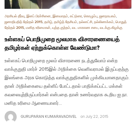
அரசியல் தீர்வு
,
இனப் பிரச்சினை
,
இனவாதம்
,
கட்டுரை
,
கொழும்பு
,
ஜனநாயகம்
,
ஜனாதிபதித் தேர்தல் 2015
,
தமிழ்
,
தமிழ்த் தேசியம்
,
நல்லாட்சி
,
நல்லிணக்கம்
,
பொதுத்
தேர்தல் 2015
,
மனித உரிமைகள்
,
யுத்த குற்றம்
,
வட மாகாண சபை
,
வடக்கு-கிழக்கு
உள்ளகப் பொறிமுறை மூலமாக விசாரணையைத்
தமிழர்கள் ஏற்றுக்கொள்ள வேண்டுமா?
உள்ளகப் பொறிமுறை மூலம் விசாரணை நடத்துவோம் என்ற
வாக்குறுதி மார்ச் 2015இல் அறிக்கை வெளிவராமல் இருப்பதற்கு
இலங்கை அரசு கொடுத்த வாக்குறுதிகளில் முக்கியமானதாகும்.
தான் அறிக்கையை தள்ளிப் போட்டதால் பாதிக்கப்பட்ட மக்கள்
கவலையுற்றிருப்பார்கள் என்பதை தான் உணர்வதாக கூறிய ஐ.நா.
மனித உரிமை ஆணையாளர்…
GURUPARAN KUMARAVADIVEL
on
July 22, 2015