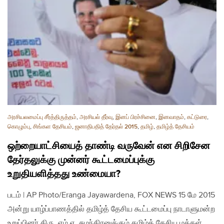
அரசியலமைப்பு சீர்த்திருத்தம்
,
அரசியல் தீர்வு
,
இனப் பிரச்சினை
,
இனவாதம்
,
கட்டுரை
,
கொழும்பு
,
சிங்கள தேசியம்
,
ஜனாதிபதித் தேர்தல் 2015
,
தமிழ்
,
தமிழ்த் தேசியம்
ஒற்றையாட்சியைத் தாண்டி வருவேன் என சிறிசேன
தேர்தலுக்கு முன்னர் கூட்டமைப்புக்கு
உறுதியளித்தது உண்மையா?
படம் | AP Photo/Eranga Jayawardena, FOX NEWS 15 மே 2015
அன்று யாழ்ப்பாணத்தில் தமிழ்த் தேசிய கூட்டமைப்பு நாடாளுமன்ற
உறுப்பினர் திரு. எம்.ஏ. சுமந்திரனுக்கும் தமிழ்த் தேசிய மக்கள்