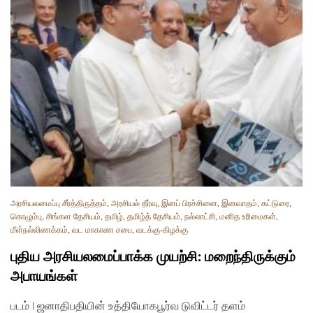
அரசியலமைப்பு சீர்த்திருத்தம்
,
அரசியல் தீர்வு
,
இனப் பிரச்சினை
,
இனவாதம்
,
கட்டுரை
,
கொழும்பு
,
சிங்கள தேசியம்
,
தமிழ்
,
தமிழ்த் தேசியம்
,
நல்லாட்சி
,
மனித உரிமைகள்
,
மீள்நல்லிணக்கம்
,
வட மாகாண சபை
,
வடக்கு-கிழக்கு
புதிய அரசியலமைப்பாக்க முயற்சி: மறைந்திருக்கும்
அபாயங்கள்
படம் | ஜனாதிபதியின் உத்தியோகபூர்வ டுவிட்டர் தளம்