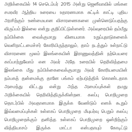
அறிக்கையில் 14 செடெம்பர் 2015 அன்று ஜெனீவாவில் மங்கள
சமரவீர ஆற்றிய உரையை உதாரணமாக சுட்டிக் காட்டி புதிய
அரசிற்கும் உண்மையான விசாரணைகளை முன்னெடுப்பதற்கு
விருப்பம் இல்லை என்று குறிப்பிட்டுள்ளனர். அவ்வுரையில் தம்மீது
நம்பிக்கை வைக்குமாறு வினயமாக உறுப்புநாடுகளைக்
வெளிநாட்டமைச்சர் கோரியிருந்தாலும், தாம் நடத்தும் உள்நாட்டு
விசாரணை மூலம் இலங்கையின் இராணுவத்தின் நற்பெயரை
காப்பாற்றுவோம் என அவர் அதே உரையில் தெரிவித்தமை
இலங்கை மீது நம்பிக்கைவைக்குமாறு அவர் கோரியமையின்
நம்பகத் தன்மைக்கு தானே பங்கம் ஏற்படுத்திக் கொண்டதாக
அமைந்து விட்டது என்று அந்த அமைப்புக்கள் தமது
அறிக்கையில் தெரிவித்திருக்கின்றன. கலப்பு பொறிமுறை
தொடர்பில் அவதானமாக இருக்க வேண்டும் எனக் கூறும்
இவ்வமைப்புக்கள் உள்ளகப் பொறிமுறை மீயுயர்வு பெறும் கலப்பு
பொறிமுறைக்கும் தனித்த உள்ளகப் பொறிமுறை ஒன்றிற்கும்
வித்தியாசம் இருக்க மாட்டா என்பதாயும் கோடிட்டு