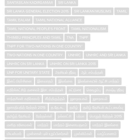
SANTASILAN KADIRGAMAR
SRI LANKA
SRI LANKA GENERAL ELECTION 2015
SRI LANKAN MUSLIMS
TAMIL
TAMIL EALAM
TAMIL NATIONAL ALLIANCE
TAMIL NATIONAL PEOPLE'S FRONT
TAMIL NATIONALISM
THIMBU PRINCIPLES AND TAMIL
TNA
TNPF
TNPF FOR ‘TWO-NATIONS IN ONE COUNTRY’
TWO-NATIONS IN ONE COUNTRY
UNHRC
UNHRC AND SRI LANKA
UNHRC ON SRI LANKA
UNHRC ON SRI LANKA 2015
UNP FOR UNITARY STATE
அரசியல் தீர்வு
ஆர். சம்பந்தன்
இனப் பிரச்சினை
இனவாதம்
இலங்கை
இலங்கையில் ஆட்சி மாற்றம்
எதிர்க்கட்சித் தலைவர் இரா. சம்பந்தன்
கட்டுரை
கொழும்பு
சமஷ்டி தீர்வு
சாந்த‌சீலன் கதிர்காமர்
சீர்த்திருத்தம்
ஜனநாயகம்
ஜனநாயம்
ஜனாதிபதித் தேர்தல் 2015
த.தே.கூ.
தமிழ்
தமிழ் தேசியக் கூட்டமைப்பு
தமிழ்த் தேசியம்
தேர்தல்கள்
நல்லாட்சி
பர்மா
பொதுத் தேர்தல் 2015
மனித உரிமைகள்
மாற்றம்
மாற்றம் இணையதளம்
மாற்றம் இலங்கை
மியன்மார்
முன்னாள் புலி உறுப்பினர்கள்
முஸ்லிம்கள்
யாழ்ப்பாணம்