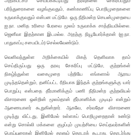
அதிகபட்சம் செய்யக்கூடியது தரவுகளை சேகரிப்பதும்
பரிந்துரைகளை வழங்குவதும், கண்காணிப்பு பொறிமுறைகளை
உருவாக்குவதும் என்பன மட்டுமே. ஒரு நீதிமன்ற செயன்முறையை
ஐ.நா. மனித உரிமை பேரவை மூலம் உருவாக்க சாத்தியமில்லை.
ஜெனீவா இதற்கான இடமல்ல. அதற்கு நியூயோர்க்தான் (ஐ.நா.
பாதுகாப்பு சபையிடம்) செல்லவேண்டும்.
வெளிவந்துள்ள அறிக்கையில் மிகத் தெளிவாக தாம்
செய்திருப்பது ஒரு தரவு சேகரிப்பு மட்டுமே, குற்றங்கள்
நிகழ்ந்துள்ள வகைமுறை பற்றியே எங்களால் ஆராய
முடிந்ததென்றும், தனிப்பட்ட ரீதியாக இந்தக் குற்றங்களுக்கு யார்
பொறுப்பு என்பதை தீர்மானிக்கும் பணி நீதிமன்ற குற்றவியல்
விசாரணை ஒன்றின் மூலம்தான் தீர்மானிக்க முடியும் என்றும்
ஆணையாளர் கூறுகின்றார். ஆகவே, சர்வதேச விசாரணை
முடிந்து விட்டது, இனிமேல் உள்ளகப் பொறிமுறைதான் உண்டு
என்று சொல்லி மக்களை குழப்பும் முயற்சியை செய்தவர்களின்
பொய்யுரைகள் இனிமேல் தானும் தொடரக் கூடாது. தொடர்ந்து