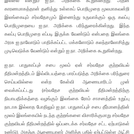
இல்லை என்றும் ஐ.நா. அறிக்கை கூறுகின்றது. அதன்
காரணமாகத்தான் தனித்து உள்ளகப் பொறிமுறை மூலமாகவன்றி
இலங்கையும் சர்வதேசமும் இணைந்து உருவாக்கும் ஒரு கலப்பு
பொறிமுறையை ஐ.நா. அறிக்கை பரிந்துரைக்கின்றது. இந்த
கலப்பு பொறிமுறை எப்படி இருக்க வேண்டும் என்பதை இலங்கை
அரசு ஐ.நாவோடும் பாதிக்கப்பட்ட மக்களோடும் கலந்தாலோசித்து
முடிவெடுக்க வேண்டும் என்றும் ஐ.நா. அறிக்கை கூறுகின்றது.
ஐ.நா. பாதுகாப்புச் சபை மூலம் ஏன் சர்வதேச குற்றவியல்
நீதிமன்றத்திடம் இவ்விடயத்தை பாரப்படுத்த அறிக்கை பரிந்துரை
செய்யவில்லை என்ற கேள்வி ஆணையாரிடம் முன்
வைக்கப்பட்டது (சர்வதேச குற்றவியல் நீதிமன்றத்திற்கு
நியாயதிக்கத்தை வழங்கும் இலங்கை ரோம் சாசனத்தில் உறுப்பு
நாடாக இல்லாத போதிலும் ஐ.நா. பாதுகாப்புச் சபை தீர்மானத்தின்
மூலம் இலங்கையில் நடந்த குற்றங்களை விசாரிக்குமாறு சர்வதேச
குற்றவியல் நீதிமன்றத்தில் ஒப்படைக்க சர்வதேச சட்ட ஏற்பாடுகள்
உண்டு). அதற்கு ஆணையாளர் அளித்த பதில் ஏற்பட்டுள்ள ஆட்சி