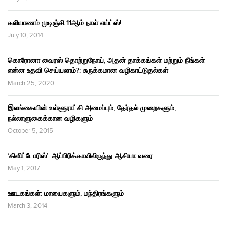
கலியாணம் முடிஞ்சி 11ஆம் நாள் எய்ட்ஸ்!
July 10, 2014
கொரோனா வைரஸ் தொற்றுநோய், அதன் தாக்கங்கள் மற்றும் நீங்கள்
என்ன உதவி செய்யலாம்?: சுருக்கமான வழிகாட்டுதல்கள்
March 25, 2020
இலங்கையின் உள்ளூராட்சி அமைப்பும், தேர்தல் முறைகளும்,
நல்லாளுகைக்கான வழிகளும்
October 5, 2015
‘கிளிட்டோரிஸ்’: ஆப்பிரிக்காவிலிருந்து ஆசியா வரை
May 1, 2017
ஊடகங்கள்: மாயைகளும், மந்திரங்களும்
March 3, 2014