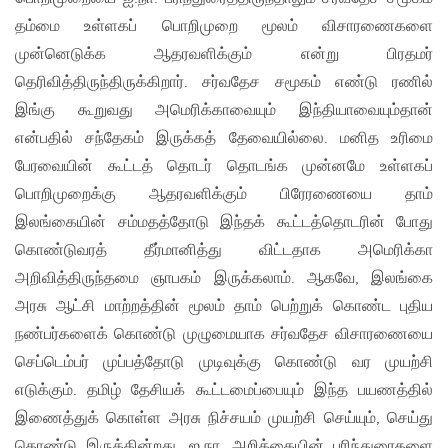
தம்மை உள்ளகப் பொறிமுறை மூலம் விசாரணைகளை
முன்னெடுக்க ஆதரவளிக்கும் என்று பிரதமர்
தெரிவித்திருந்திருக்கிறார். சர்வதேச சமூகம் எண்டு ரணில்
இங்கு கூறுவது அமெரிக்காவையும் இந்தியாவையும்தான்
என்பதில் சந்தேகம் இருக்கத் தேவையில்லை. மனித உரிமை
பேரவையின் கூட்டத் தொடர் தொடங்க முன்னமே உள்ளகப்
பொறிமுறைக்கு ஆதரவளிக்கும் பிரேரணையை தாம்
இலங்கையின் சம்மதத்தோடு இந்தக் கூட்டத்தொடரின் போது
கொண்டுவரத் தீர்மானித்து விட்டதாக அமெரிக்கா
அறிவித்திருந்தமை ஞாபகம் இருக்கலாம். ஆகவே, இலங்கை
அரசு ஆட்சி மாற்றத்தின் மூலம் தாம் பெற்றுக் கொண்ட புதிய
நண்பர்களைக் கொண்டு முழுமையாக சர்வதேச விசாரணையை
செப்டெம்பர் முப்பத்தோடு முடிவுக்கு கொண்டு வர முயற்சி
எடுக்கும். தமிழ் தேசியக் கூட்டமைப்பையும் இந்த பயணத்தில்
இணைத்துக் கொள்ள அரசு நிச்சயம் முயற்சி செய்யும், செய்து
கொண்டு இருக்கின்றது. ஐ.நா. அறிக்கையின் பரிந்துரைகளை