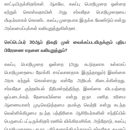
காட்டியிருக்கிறார்கள். ஆகவே, கலப்பு பொறிமுறை ஒன்றை
ஏற்றுக் கொள்வதாயின் அது சர்வதேச பொறிமுறையை
மீயுயர்வாகக் கொண்ட கலப்பு முறையாக இருக்க வேண்டும் என்று
அவ்வமைப்புக்கள் வலியுறுத்துகின்றன.
செப்டெம்பர் 30
ஆம் திகதி முன் வைக்கப்படவிருக்கும் புதிய
பிரேரணை எதனை வலியுறுத்தும்?
கலப்பு பொறிமுறை ஒன்றை (அது கூடுதலாக உள்ளகப்
பொறிமுறையை நோக்கி சாய்வானதாக இருந்தாலும்) இலங்கை
அரசு ஏற்றுக் கொள்ளாது என்றே அறியக் கிடைக்கின்றது.
சர்வதேச குற்றவியல் நீதிமன்றத்திற்கு இலங்கை விடயத்தை
ஒப்படைக்கத் தேவையில்லை என்று ஐ.நா. மனித உரிமை
ஆணையாளர் முடிவெடுத்தமை தமக்கு வெற்றி என்று கடந்த
வெள்ளிக்கிழமை நடந்த பத்திரிகை ஆசிரியர்களின் சந்திப்பில்
பெருமைப் பட்டிருக்கிறார் ரணில் விக்கிரமசிங்க. அத்தோடு, கலப்பு
பொறிமுறையை ஐ.நா. பரிந்துரைத்திருந்தாலும் சர்வதேச சமூகம்