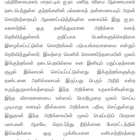
பத்திரிகையாளர் மாநாட்டில் ஐ.நா. மனித உரிமை ஆணையாளர்
நடைபெற்றுள்ள குற்றங்களின் பல்வகைத் தன்மையையும் அதன்
கொடூரத்தையும் ஆவணப்படுத்தியுள்ள வகையில் இது ஐ.நா.
வரலாற்றில் ஒரு தனித்துவமான அறிக்கை எனத்
தெரிவித்துள்ளார். குறிப்பாக பெண்களுக்கெதிராக
இழைக்கப்பட்டுள்ள கொடூரங்கள் படுபயங்கரமானவை என்றும்
தெரிவித்துள்ளார். இவற்றை வெளிக் கொணர்ந்தமையின் மூலம்
இக்குற்றங்கள் நடைபெறவில்லை என இனியும் மறுப்பதற்கான
சூழல் இல்லாமல் செய்யப்பட்டுள்ளது. இக்குற்றங்களுக்கு
தண்டனை அளிக்கலாமல் இருப்பது பெரும் அநீதி என்ற
கருத்துருவாக்கத்தையும் இந்த அறிக்கை உருவாக்கியுள்ளது.
இந்த விசாரணையை உள்ளகப் பொறிமுறை மூலம் செய்ய
முடியாது எனவும் தீர்க்கமாக அறிக்கை பதிவு செய்துள்ளது.
இதுதான் இந்த அறிக்கையின் மூலம் பெறப்படும் பிரதான
பலாபலன். ஆகவே, தொடர்ந்து நீதிக்கான போராட்டத்தில்
இவ்வறிக்கை ஒரு முக்கியமான வகிபாத்திரத்தை