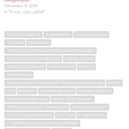
பிரஜைகள்தான்!
December 11, 2015
In "6 வருட யுத்த பூர்த்தி"
100 நாள் வேலைத்திட்டம்
13 AMENDMENT
13ஆவது சீர்த்திருத்தம்
COLOMBO
DEMOCRACY
DOMESTIC ACCOUNTABILITY MECHANISM IN SRI LANKA
END OF THE WAR 2009 SRI LANKA
FEDERAL SYSTEM
FORMER LTTE CARDERS
HUMAN RIGHTS
IDENTITY
INTERNATIONAL
INTERNATIONAL ACCOUNTABILITY MECHANISM IN SRI LANKA
JAFFNA
LTTE
MAATRAM
MAATRAM SRI LANKA
MAATRAM SRILANKA
MAY 18 2009 IN SRI LANKA
NORTH - EAST SRI LANKA
OPPOSITION LEADER R. SAMPANTHAN
PEACE AND CONFLICT
POLITICS AND GOVERNANCE
POST WAR
R. SAMPANTHAN
R. SAMPANTHAN AND MAITHRIPALA SIRISENA