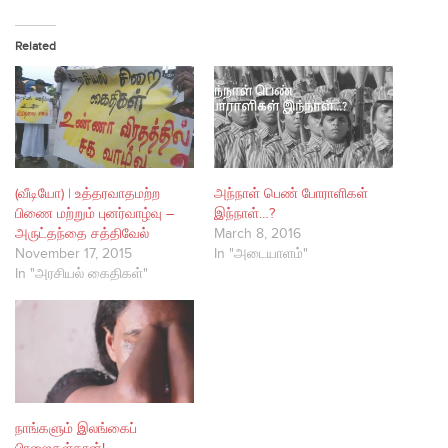
Related
(வீடியோ) | உத்தரவாதமற்ற
அந்நாள் பெண் போராளிகள்
பிணை மற்றும் புனர்வாழ்வு –
இந்நாள்…?
அருட்தந்தை சத்திவேல்
March 8, 2016
November 17, 2015
In "அடையாளம்"
In "அரசியல் கைதிகள்"
நாங்களும் இலங்கைப்