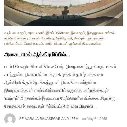
அடிப்படைவாதம்
,
அடையாளம்
,
இனப் பிரச்சினை
,
இனவாதம்
,
இராணுவமயமாக்கல்
,
கட்டுரை
,
கலாசாரம்
,
காணி அபகரிப்பு
,
கிளிநொச்சி
,
கொழும்பு
,
ஜனநாயகம்
,
நல்லிணக்கம்
,
பௌத்த மதம்
,
மனித உரிமைகள்
,
முல்லைத்தீவு
,
வவுனியா
அசையாமல் ஆக்கிரமிப்பில்…
படம் | Google Street View போர் நிறைவடைந்து 7 வருடங்கள்
கடந்துள்ள நிலையில் வடக்கு கிழக்கில் தமிழ் மக்களை
ஆக்கிரமிக்கும் நோக்கத்துடன் நிலைகொண்டுள்ள
இராணுவத்தின் எண்ணிக்கையில் எதுவித மாற்றத்தையும்
‘மாற்றம்’ அரசாங்கம் இதுவரை மேற்கொள்ளவில்லை. சிறு சிறு
சோதனைச் சாவடிகள் நீக்கப்பட்டு அவை பிரதான…
SELVARAJA RAJASEGAR AND JERA
on
May 31, 2016