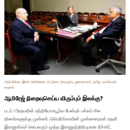
அமெரிக்கா
,
இனப் பிரச்சினை
,
கட்டுரை
,
கொழும்பு
,
ஜனநாயகம்
,
தமிழ்
,
புலம்பெயர்
சமூகம்
ஆமிரேஜ் நிறைவுசெய்ய விரும்பும் இலக்கு?
படம் | பிரதமரின் உத்தியோகபூர்வ பேஸ்புக் பக்கம் சில
தினங்களுக்கு முன்னர் அமெரிக்காவின் முன்னைநாள் உதவி
இராஜாங்கச் செயலரும் மூத்த இராஜதந்திரியுமான ரிச்சர்ட்