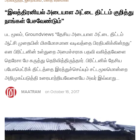
அபிவிருத்தி
,
ஜனநாயகம்
,
மனித உரிமைகள்
“இலத்திரனியல் அடையாள அட்டை திட்டம் குறித்து
நாங்கள் பேசவேண்டும்”
பட மூலம், Groundviews “தேசிய அடையாள அட்டை திட்டம்
ஆட்சி முறையின் மிகமோசமான வடிவத்தை பிரதிபலிக்கின்றது”
என பிரிட்டனின் உள்துறை அமைச்சராக பதவி வகித்தவேளை
தெரேசா மே கருத்து தெரிவித்திருந்தார். பிரிட்டனில் தேசிய
பயோமெட்ரிக் திட்டத்தை இரத்துச்செய்யும் சட்டமூலமொன்றை
அறிமுகப்படுத்தி உரையாற்றியவேளையே அவர் இவ்வாறு…
MAATRAM
on
October 16, 2017