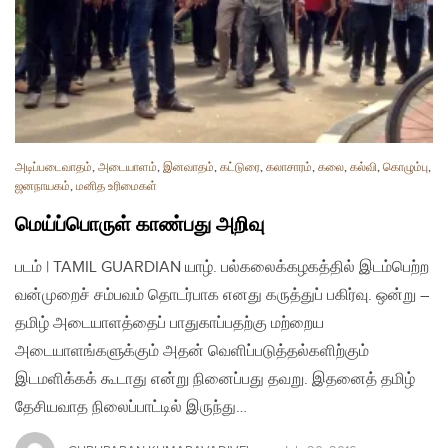
அடிப்படைவாதம்
,
அடையாளம்
,
இனவாதம்
,
கட்டுரை
,
கலாசாரம்
,
கலை
,
கல்வி
,
கொழும்பு
,
ஜனநாயகம்
,
மனித உரிமைகள்
மெய்ப்பொருள் காண்பது அறிவு
படம் | TAMIL GUARDIAN யாழ். பல்கலைக்கழகத்தில் இடம்பெற்ற
வன்முறைச் சம்பவம் தொடர்பாக எனது கருத்துப் பகிர்வு. ஒன்று –
தமிழ் அடையாளத்தைப் பாதுகாப்பதற்கு மற்றைய
அடையாளங்களுக்கும் அதன் வெளிப்படுத்தல்களிற்கும்
இடமளிக்கக் கூடாது என்று நினைப்பது தவறு. இதனைத் தமிழ்
தேசியவாத நிலைப்பாட்டில் இருந்து…