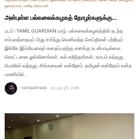
அடிப்படைவாதம்
,
அடையாளம்
,
இனவாதம்
,
கட்டுரை
,
கலாசாரம்
,
கலை
,
கல்வி
,
கொழும்பு
,
ஜனநாயகம்
,
மனித உரிமைகள்
அன்புள்ள பல்கலைக்கழகத் தோழர்களுக்கு…
படம் | TAMIL GUARDIAN யாழ். பல்கலைக்கழகத்தில் நடந்த
சம்பவத்தையும் அது சார்ந்து வெளிவந்த செய்திகள் பற்றியும்
இங்கே இம்மியளவும் கதைப்பதற்கு எனக்கு உடன்பாடில்லை.
கொட்டனை ஓங்கினார்கள், கல் எறிந்தார்கள், காயம் வந்தது,
பொலிஸ் வந்தது, சிங்களவன் என்றோம், தமிழன் என்றோம் என்ற
பாணியில்…
YATHARTHAN
on
July 20, 2016