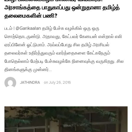
அரசாங்கத்தை பாதுகாப்பது ஒன்றுதானா தமிழ்த்
தலைமைகளின் பணி?
படம் | @Garikaalan தமிழ் பேச்சு வழக்கில் ஒரு ஒரு
சொற்தொடருண்டு. அதாவது, கேட்பவர் கேனயன் என்றால் எலி
ஏரப்பிளேன் ஓட்டுமாம். அவ்வப்போது சில தமிழ் அரசியல்
தலைவர்கள் உதிர்த்துவரும் வார்த்தைகளை கேட்கநேரும்
போதெல்லாம் மேற்படி பேச்சுவழக்கே நினைவுக்கு வருகிறது. சில
தினங்களுக்கு முன்னர்…
JATHINDRA
on
July 26, 2016