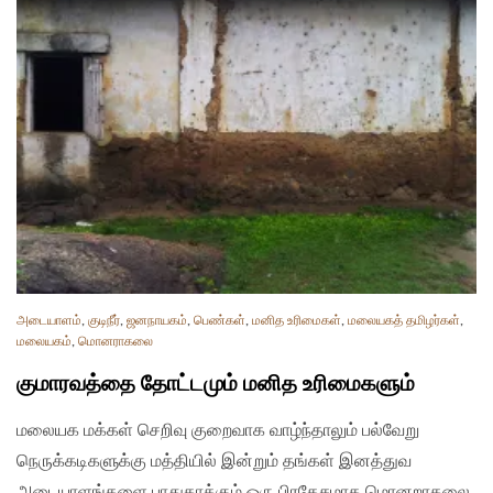
அடையாளம்
,
குடிநீர்
,
ஜனநாயகம்
,
பெண்கள்
,
மனித உரிமைகள்
,
மலையகத் தமிழர்கள்
,
மலையகம்
,
மொனராகலை
குமாரவத்தை தோட்டமும் மனித உரிமைகளும்
மலையக மக்கள் செறிவு குறைவாக வாழ்ந்தாலும் பல்வேறு
நெருக்கடிகளுக்கு மத்தியில் இன்றும் தங்கள் இனத்துவ
அடையாளங்களை பாதுகாக்கும் ஒரு பிரதேசமாக மொனறாகலை