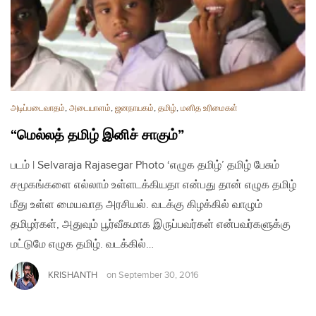
அடிப்படைவாதம்
,
அடையாளம்
,
ஜனநாயகம்
,
தமிழ்
,
மனித உரிமைகள்
“மெல்லத் தமிழ் இனிச் சாகும்”
படம் | Selvaraja Rajasegar Photo ‘எழுக தமிழ்’ தமிழ் பேசும்
சமூகங்களை எல்லாம் உள்ளடக்கியதா என்பது தான் எழுக தமிழ்
மீது உள்ள மையவாத அரசியல். வடக்கு கிழக்கில் வாழும்
தமிழர்கள், அதுவும் பூர்வீகமாக இருப்பவர்கள் என்பவர்களுக்கு
மட்டுமே எழுக தமிழ். வடக்கில்…
KRISHANTH
on
September 30, 2016