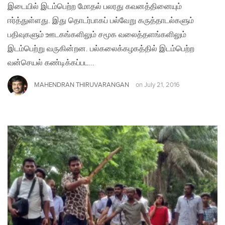
இடையில் இடம்பெற்ற மோதல் பலரது கவனத்தினையும்
ஈர்த்துள்ளது. இது தொடர்பாகப் பல்வேறு கருத்தாடல்களும்
பதிவுகளும் ஊடகங்களிலும் சமூக வலைத்தளங்களிலும்
இடம்பெற்று வருகின்றன. பல்கலைக்கழகத்தில் இடம்பெற்ற
வன்செயல் கண்டிக்கப்பட…
MAHENDRAN THIRUVARANGAN
on
July 21, 2016