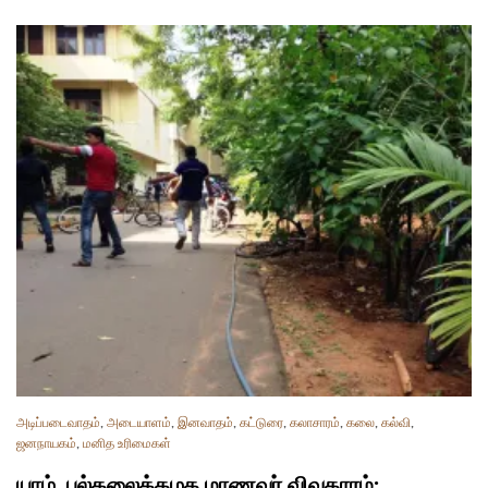
அடிப்படைவாதம்
,
அடையாளம்
,
இனவாதம்
,
கட்டுரை
,
கலாசாரம்
,
கலை
,
கல்வி
,
ஜனநாயகம்
,
மனித உரிமைகள்
யாழ். பல்கலைக்கழக மாணவர் விவகாரம்: