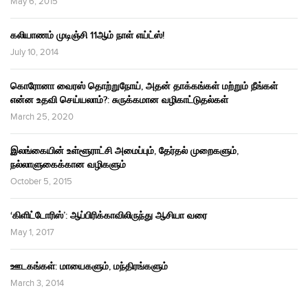
May 6, 2015
கலியாணம் முடிஞ்சி 11ஆம் நாள் எய்ட்ஸ்!
July 10, 2014
கொரோனா வைரஸ் தொற்றுநோய், அதன் தாக்கங்கள் மற்றும் நீங்கள்
என்ன உதவி செய்யலாம்?: சுருக்கமான வழிகாட்டுதல்கள்
March 25, 2020
இலங்கையின் உள்ளூராட்சி அமைப்பும், தேர்தல் முறைகளும்,
நல்லாளுகைக்கான வழிகளும்
October 5, 2015
‘கிளிட்டோரிஸ்’: ஆப்பிரிக்காவிலிருந்து ஆசியா வரை
May 1, 2017
ஊடகங்கள்: மாயைகளும், மந்திரங்களும்
March 3, 2014