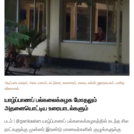
அடிப்படைவாதம்
,
அடையாளம்
,
கட்டுரை
,
கலாசாரம்
,
கலை
,
கல்வி
,
ஜனநாயகம்
,
மனித
உரிமைகள்
யாழ்ப்பாணப் பல்கலைக்கழக மோதலும்
அதனையொட்டிய‌ உரையாடல்களும்
படம் | @garikaalan யாழ்ப்பாணப் பல்கலைக்கழகத்தில் கடந்த சில
நாட்களுக்கு முன்னர் இரண்டு மாணவர்களின் குழுக்களுக்கு