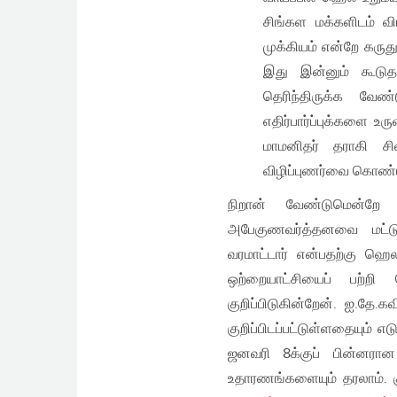
சிங்கள மக்களிடம் வி
முக்கியம் என்றே கரு
இது இன்னும் கூடுதல
தெரிந்திருக்க வே
எதிர்பார்ப்புக்களை 
மாமனிதர் தராகி ச
விழிப்புணர்வை கொண்ட
நிறான் வேண்டுமென்றே
அபேகுணவர்த்தனவை மட்டு
வரமாட்டார் என்பதற்கு ஹெ
ஒற்றையாட்சியைப் பற்றி 
குறிப்பிடுகின்றேன். ஐ.தே
குறிப்பிடப்பட்டுள்ளதையும் 
ஜனவரி 8க்குப் பின்னரான
உதாரணங்களையும் தரலாம். க