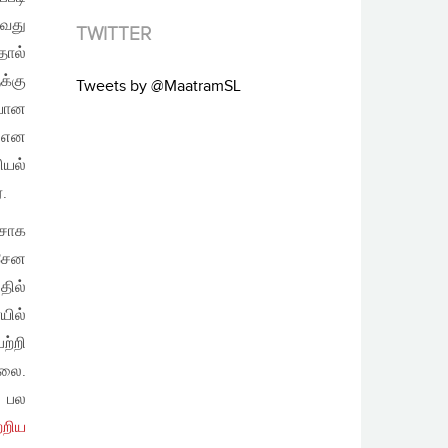
்வது
TWITTER
தால்
க்கு
Tweets by @MaatramSL
யான
் என
யல்
.
சோக
சேன
தில்
யில்
ற்றி
்லை.
் பல
்றிய