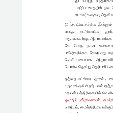
இடம்பெற்ற சந்திரிக்
யாழ்ப்பாணத்தில் நட
வாசகர்களுக்கு தெளிவு
(அந்த விவாதத்தில் இன்னும
எனது கட்டுரையில் குறி
ராஜபக்‌ஷவிற்கு ஆதரவளிக்க வ
கேட்டபோது நான் உண்மைய
பகிஷ்கரிக்கக் கோருவது மஹ
வெளிப்படையாக ஆதரவளிப்பத
கொள்வதென்று தெரியவில்ல
ஒற்றையாட்சியை தாண்டி மைத்த
உருவாக்குகின்றார் என்பதற
உதயன் பத்திரிகையில் வெளி
ஒன்றில் பங்குகொண்ட சுமந்த
தெரியும், மைத்திரிபாலவுக்