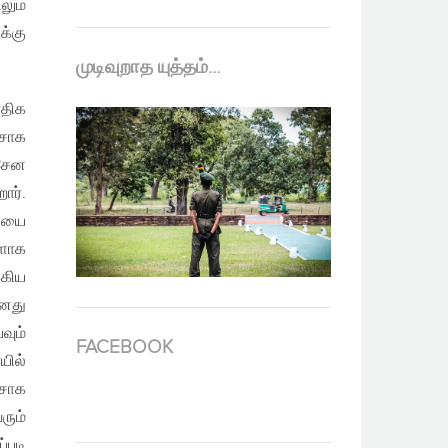
லும்
க்கு
முடிவுறாத யுத்தம்…
ாதிக
அசோக
ிசேன
ார்.
சியை
ுளாக
்கிய
எனது
வும்
FACEBOOK
யில்
சோக
ரும்
்படி