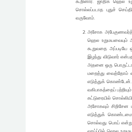
கூறினார். ஜாதிக ஹெல உறு
சொல்லப்படாத புதுச் செய்த
வருவோம்.
அசோக அபேகுணவர்த்த
ஹெல உறுமயவையும் அப
கூறுவதை அப்படியே ஒ
இழந்து விடுவார் என்ப
அதனை ஒரு பொருட்டாக
மறைத்து வைத்தோம் 
எடுத்துக் கொண்டேன்
வகிபாகத்தைப் பற்றியும
கட்டுரையில் சொல்லிய
அசோகவும் சிறிசேன ம
எடுத்துக் கொண்டம
சொல்வது பொய் என்று
வாய்ப்பில் ஹெல உறும