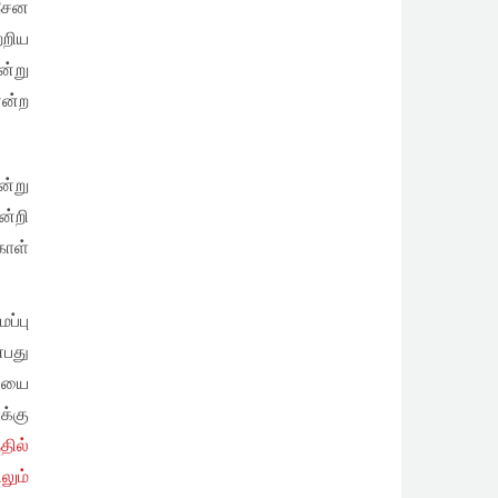
சேன
்றிய
்று
என்ற
ன்று
ன்றி
கோள்
ப்பு
்பது
ியை
க்கு
தில்
லும்