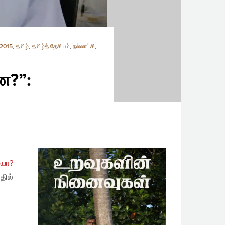
 2015
,
தமிழ்
,
தமிழ்த் தேசியம்
,
நல்லாட்சி
,
ன?”:
ையா?
தில்