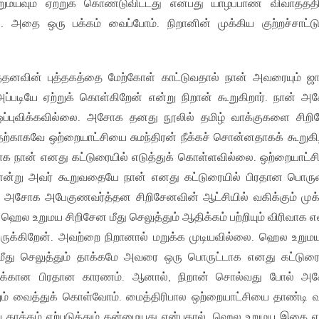
மயவும் ஏற்றுக் கொண்டுவிட்டது என்பது யாழ்ப்பாண விவாதத்தி
ி. அதை ஒரு பக்கம் வைப்போம். நிறானின் முக்கிய குற்றச்சாட்டு
னவின் புத்தகத்தை மேற்கோள் காட்டுவதால் நான் அவரையும் ஜ
்படியே ஏற்றுக் கொள்கிறேன் என்று நிறான் கூறுகிறார். நான் 
ப்புவிக்கவில்லை. அசோக தனது நூலில் தமிழ் வாக்குகளை சிற
தற்காகவே ஒற்றையாட்சியை சுமந்திரன் நீக்கச் சொன்னதாகக் கூறுகிற
 நான் எனது கட்டுரையில் எடுத்துக் கொள்ளவில்லை. ஒற்றையாட்
என்று அவர் கூறுவதையே நான் எனது கட்டுரையில் பிரதான பொர
. அசோக அபேகுணவர்த்தன சிறிசேனவின் ஆட்சியில் வகிக்கும் முக
் ஹெல உறுமய சிறிசேன மீது செலுத்தும் ஆதிக்கம் பற்றியும் விரிவாக 
ிருக்கிறேன். அவற்றை நிறானால் மறுக்க முடியவில்லை. ஹெல உறுமய
ீது செலுத்தும் தாக்கமே அவரை ஒரு பொருட்டாக எனது கட்டுரை
ைக்கான பிரதான காரணம். ஆனால், நிறான் சொல்வது போல் அ
ம் வைத்துக் கொள்வோம். மைத்திரிபால ஒற்றையாட்சியை தாண்டி வ
ய தாக்கம் ஏற்படுத்தும் தன்மையது என்பதால், ஹெல உறுமய இதை எப