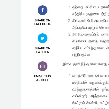
ஒற்றையாட்சியை தாண்டி
சந்தர்ப்ப சூழலை பற்ற
சிங்களப் பேரினவாதி
SHARE ON
FACEBOOK
அப்படியே ஏற்றுக் கொள
அரசியலமைப்பில் உள்
சிறிசேன தனது தேர்த
ஒழிப்பு சம்பந்தமான அ
SHARE ON
TWITTER
பற்றியதல்ல.
இவை மூன்றிற்குமான எனது ச
மைத்திரிபால ஒற்றையாட
EMAIL THIS
ARTICLE
மத்தியில் உருவாக்குக
விஞ்ஞாபனத்தில் ஒற்
என்கிறார். அத்தகைய 
கேட்கும் கேள்வி. கட்டு