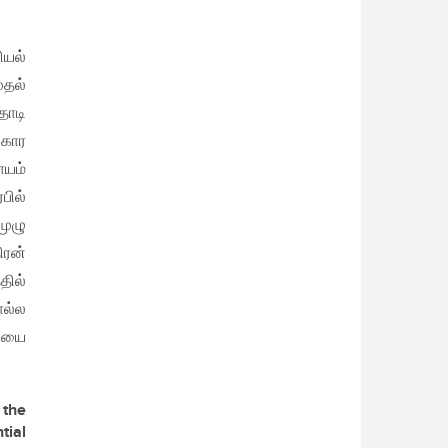
ியல்
ுதல்
தாடி
ிகார
ாயம்
பில்
முழு
ிரன்
தில்
ொல்ல
தியை
 the
tial