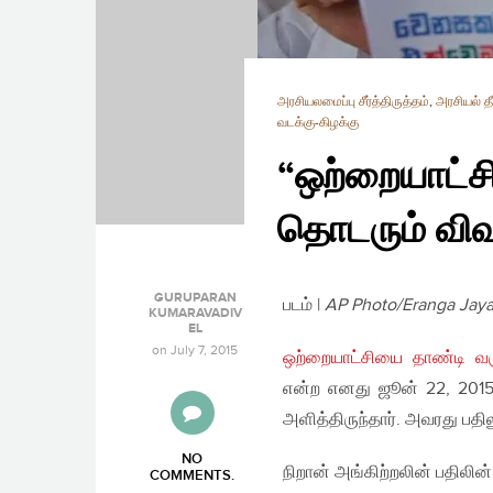
அரசியலமைப்பு சீர்த்திருத்தம்
,
அரசியல் தீர
வடக்கு-கிழக்கு
“ஒற்றையாட்ச
தொடரும் விவ
GURUPARAN
படம் |
AP Photo/Eranga Jay
KUMARAVADIV
EL
on
July 7, 2015
ஒற்றையாட்சியை தாண்டி வர
என்ற எனது ஜூன் 22, 2015 
அளித்திருந்தார். அவரது பத
NO
நிறான் அங்கிற்றலின் பதிலின்
COMMENTS
.