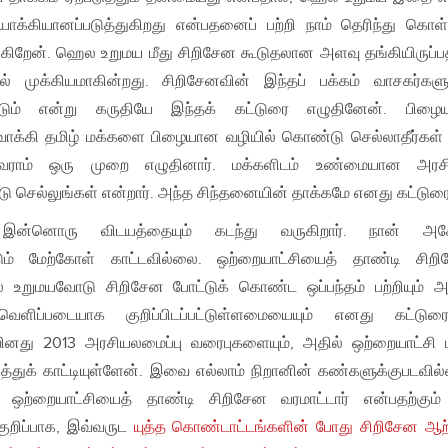
யாக்கியானப்படுத்துகிறது என்பதனைப் பற்றி நாம் தெரிந்து கொள
துகிறேன். ஹெல உறுமய மீது சிறிசேன கூடுதலான அளவு தங்கியிருப்ப
் முக்கியமாகின்றது. சிறிசேனவின் இந்தப் பக்கம் வாசகர்களு
ண்டும் என்று கருதியே இந்தக் கட்டுரை எழுதினேன். பிழை
உருவாக்கி தமிழ் மக்களை பிழையான வழியில் கொண்டு செல்லாதீர்கள
ிவராம் ஒரு முறை எழுதினார். மக்களிடம் உண்மையான அரசி
ு செல்லுங்கள் என்றார். அந்த சிந்தனையின் தாக்கமே எனது கட்டுரை
 இன்னொரு விடயத்தையும் கடந்து வருகிறார். நான் அ
ம் மேற்கோள் காட்டவில்லை. ஒற்றையாட்சியைத் தாண்டி சிறி
ல உறுமயவோடு சிறிசேன போட்டுக் கொண்ட ஒப்பந்தம் பற்றியும் அ
வெளிப்படையாக குறிப்பிடப்பட்டுள்ளமையையும் எனது கட்டுரை
.கவினது 2013 அரசியலமைப்பு வரைபுகளையும், அதில் ஒற்றையாட்சி ப
எடுத்துக் காட்டியுள்ளேன். இவை எல்லாம் நிறானின் கண்களுக்குபடவில
 ஒற்றையாட்சியைத் தாண்டி சிறிசேன வரமாட்டார் என்பதற்கும
ுறிப்பாக, இவ்வருட
யுத்த கொண்டாட்டங்களின் போது சிறிசேன ஆற