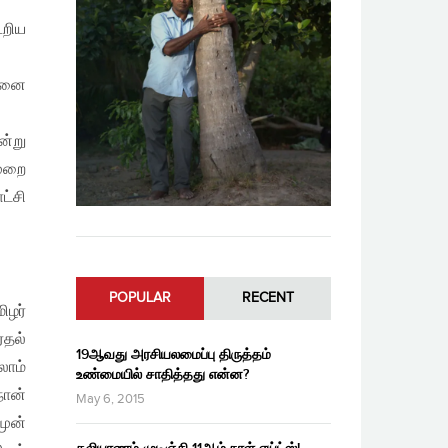
ூறிய
அதனை
ன்று
முறை
ட்சி
POPULAR
RECENT
ிழர்
்தல்
19ஆவது அரசியலமைப்பு திருத்தம்
லாம்
உண்மையில் சாதித்தது என்ன?
நான்
May 6, 2015
முன்