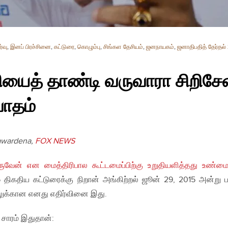
்வு
,
இனப் பிரச்சினை
,
கட்டுரை
,
கொழும்பு
,
சிங்கள தேசியம்
,
ஜனநாயகம்
,
ஜனாதிபதித் தேர்தல்
ியைத் தாண்டி வருவாரா சிறிசே
ாதம்
awardena,
FOX NEWS
ுவேன் என மைத்திரிபால கூட்டமைப்பிற்கு உறுதியளித்தது உண்ம
திகதிய கட்டுரைக்கு நிறான் அங்கிற்றல் ஜூன் 29, 2015 அன்று ப
ிலுக்கான எனது எதிர்வினை இது.
 சாரம் இதுதான்: