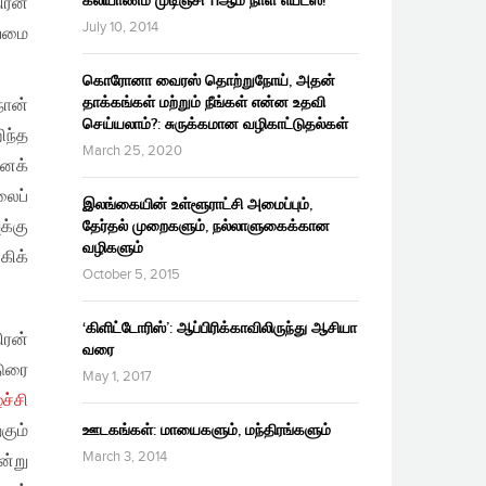
கலியாணம் முடிஞ்சி 11ஆம் நாள் எய்ட்ஸ்!
ிரன்
July 10, 2014
ியமை
கொரோனா வைரஸ் தொற்றுநோய், அதன்
தாக்கங்கள் மற்றும் நீங்கள் என்ன உதவி
நான்
செய்யலாம்?: சுருக்கமான வழிகாட்டுதல்கள்
ந்த
March 25, 2020
னைக்
ைப்
இலங்கையின் உள்ளூராட்சி அமைப்பும்,
க்கு
தேர்தல் முறைகளும், நல்லாளுகைக்கான
வழிகளும்
கிக்
October 5, 2015
‘கிளிட்டோரிஸ்’: ஆப்பிரிக்காவிலிருந்து ஆசியா
ிரன்
வரை
டுரை
May 1, 2017
ச்சி
கும்
ஊடகங்கள்: மாயைகளும், மந்திரங்களும்
March 3, 2014
ன்று