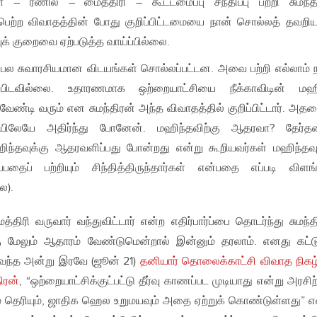
கா – ரணில் – மைத்திரி – கூட்டமைப்பு சந்திப்பு பற்றி சுமந்த
ைபெற்ற விவாதத்தின் போது குறிப்பிட்டமையை நான் சொல்லத் தவற
க் குறைவை ஏற்படுத்த வாய்ப்பில்லை.
் பல சுவாரசியமான விடயங்கள் சொல்லப்பட்டன. அவை பற்றி எல்லாம் 
ப்பிடவில்லை. உதாரணமாக ஒற்றையாட்சியை நீக்காவிடின் மஹி
ேண்டி வரும் என சுமந்திரன் அந்த விவாதத்தில் குறிப்பிட்டார். அத
ிலேயே அதிர்ந்து போனேன். மஹிந்தவிற்கு ஆதரவா? தேர்தல
ிந்தவுக்கு ஆதரவளிப்பது போன்றது என்று கூறியவர்கள் மஹிந்தவு
ைப் பற்றியும் சிந்தித்திருந்தார்கள் என்பதை எப்படி விளங்
ை).
ிரி வருவார் வந்துவிட்டார் என்ற எதிர்பார்ப்பை தொடர்ந்து சுமந்த
்கு மேலும் ஆதாரம் வேண்டுமென்றால் இன்னும் தரலாம். எனது கட்
வந்த அன்று இரவே (ஜூன் 21)
தனியார் தொலைக்காட்சி விவாத நிகழ்
ிரன்
, “ஒற்றையாட்சிக்குட்பட்டு தீர்வு காணப்பட முடியாது என்று அரசிற்
கும் தெரியும், ஜாதிக ஹெல உறுமயவும் அதை ஏற்றுக் கொண்டுள்ளது” எ