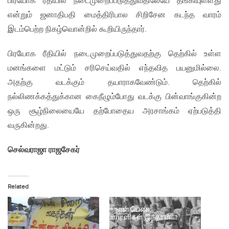
பிரயோக ரீதியில் நடைமுறைப்படுத்துவதிலேயே தங்கியுள்ளது
என்றும் ஜனாதிபதி மைத்திரிபால சிறிசேன கடந்த வாரம்
இடம்பெற்ற நிகழ்வொன்றில் கூறியிருந்தார்.
பிரயோக ரீதியில் நடைமுறைப்படுத்துவதற்கு தெற்கில் உள்ள
மனங்களை மட்டும் சரிசெய்வதில் எந்தவித பயனுமில்லை.
அதற்கு வடக்கும் தயாராகவேண்டும். தெற்கில்
நல்லிணக்கத்துக்கான கைநீழும்போது வடக்கு பின்வாங்குகின்ற
ஒரு சூழ்நிலையையே தற்போதைய அரசாங்கம் ஏற்படுத்தி
வருகின்றது.
செல்வராஜா ராஜசேகர்
Related