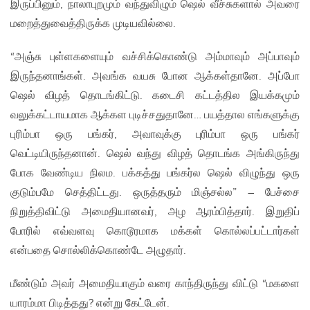
இருப்பினும், நாலாபுறமும் வந்துவிழும் ஷெல் வீச்சுகளால் அவரை
மறைத்துவைத்திருக்க முடியவில்லை.
“அஞ்சு புள்ளகளையும் வச்சிக்கொண்டு அம்மாவும் அப்பாவும்
இருந்தனாங்கள். அவங்க வயசு போன ஆக்கள்தானே. அப்போ
ஷெல் விழத் தொடங்கிட்டு. கடைசி கட்டத்தில இயக்கமும்
வலுக்கட்டாயமாக ஆக்கள புடிச்சதுதானே… பயத்தால எங்களுக்கு
புரிம்பா ஒரு பங்கர், அவாவுக்கு புரிம்பா ஒரு பங்கர்
வெட்டியிருந்தனான். ஷெல் வந்து விழத் தொடங்க அங்கிருந்து
போக வேண்டிய நிலம. பக்கத்து பங்கர்ல ஷெல் விழுந்து ஒரு
குடும்பமே செத்திட்டது. ஒருத்தரும் மிஞ்சல்ல” – பேச்சை
நிறுத்திவிட்டு அமைதியானவர், அழ ஆரம்பித்தார். இறுதிப்
போரில் எவ்வளவு கொடூரமாக மக்கள் கொல்லப்பட்டார்கள்
என்பதை சொல்லிக்கொண்டே அழுதார்.
மீண்டும் அவர் அமைதியாகும் வரை காந்திருந்து விட்டு “மகளை
யாரம்மா பிடித்தது? என்று கேட்டேன்.