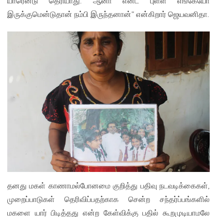
யாரென்டு தெரியாது. ஆனா என்ட புள்ள எங்கேயோ
இருக்குமென்டுதான் நம்பி இருந்தனான்” என்கிறார் ஜெயவனிதா.
தனது மகள் காணாமல்போனமை குறித்து பதிவு நடவடிக்கைகள்,
முறைப்பாடுகள் தெரிவிப்பதற்காக சென்ற சந்தர்ப்பங்களில்
மகளை யார் பிடித்தது என்ற கேள்விக்கு பதில் கூறமுடியாமலே