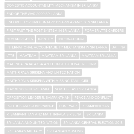
DOMESTIC ACCOUNTABILITY MECHANISM IN SRI LANKA
END OF THE WAR 2009 SRI LANKA
ENFORCED OR INVOLUNTARY DISAPPEARANCES IN SRI LANKA
FIRST PAST THE POST SYSTEM IN SRI LANKA
FORMER LTTE CARDERS
HUMAN RIGHTS
IDENTITY
INTERNATIONAL
INTERNATIONAL ACCOUNTABILITY MECHANISM IN SRI LANKA
JAFFNA
LTTE
MAATRAM
MAATRAM SRI LANKA
MAATRAM SRILANKA
MAHINDA RAJAPAKSA AND CONSTITUTIONAL REFORM
MAITHRIPALA SIRISENA AND UNITED NATION
MAITHRIPALA SIRISENA WITH MISSING TAMIL GIRL
MAY 18 2009 IN SRI LANKA
NORTH - EAST SRI LANKA
OPPOSITION LEADER R. SAMPANTHAN
PEACE AND CONFLICT
POLITICS AND GOVERNANCE
POST WAR
R. SAMPANTHAN
R. SAMPANTHAN AND MAITHRIPALA SIRISENA
SRI LANKA
SRI LANKA AND UNITED NATION
SRI LANKA GENERAL ELECTION 2015
SRI LANKA'S MILITARY
SRI LANKAN MUSLIMS