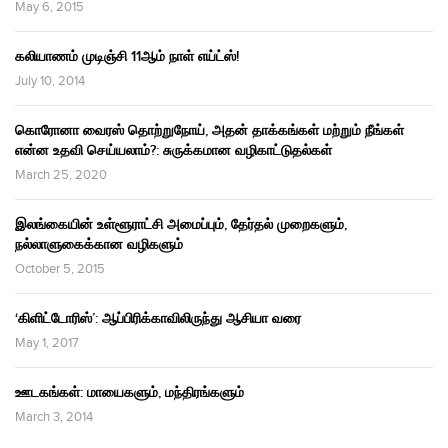
May 6, 2015
கலியாணம் முடிஞ்சி 11ஆம் நாள் எய்ட்ஸ்!
July 10, 2014
கொரோனா வைரஸ் தொற்றுநோய், அதன் தாக்கங்கள் மற்றும் நீங்கள்
என்ன உதவி செய்யலாம்?: சுருக்கமான வழிகாட்டுதல்கள்
March 25, 2020
இலங்கையின் உள்ளூராட்சி அமைப்பும், தேர்தல் முறைகளும்,
நல்லாளுகைக்கான வழிகளும்
October 5, 2015
‘கிளிட்டோரிஸ்’: ஆப்பிரிக்காவிலிருந்து ஆசியா வரை
May 1, 2017
ஊடகங்கள்: மாயைகளும், மந்திரங்களும்
March 3, 2014