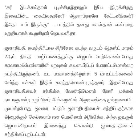
“சரி இயக்கம்தான் புடிச்சிருந்தாலும் இப்ப இருக்கிறது
இவையின்ட கையிலதானே? ஆதாரம்தானே கேட்டனீங்கள்?
இதோ படம் இருக்கு” – படத்தில் தனது மகள்தான் என்பதை
உறுதியாகக் கூறுகிறார் ஜெயவனிதா.
ஜனாதிபதி மைத்திரிபால சிறிசேன கடந்த வருடம் ஆகஸ்ட் மாதம்
7ஆம் திகதி யாழ்ப்பாணத்துக்கு விஜயம் மேற்கொண்டபோது
காணாமல்போனோரின் உறவுகள் கவனயீர்ப்புப் போராட்டமொன்றை
நடத்தியிருந்தனர். வட மாகாணத்திலுள்ள 5 மாவட்டங்களைச்
சேர்ந்த மக்கள் இதில் கலந்துகொண்டிருந்தனர். இதன்போது
ஜனாதிபதியைச் சந்திக்க வேண்டுமெனக் கோரி மக்கள்
நாடாளுமன்ற உறுப்பினர் அங்கஜனின் அலுவலத்தை முற்றுகையிட
முயன்றபோது ஐவரை மட்டும் ஜனாதிபதியைச் சந்திப்பதற்காக
அழைத்துச் செல்லலாம் என பொலிஸார் அறிவிக்க, அந்த ஐவருள்
ஜெயவனிதாவும் இணைந்து கொண்டு ஜனாதிபதியைச்
சந்திக்கப் புறப்பட்டார்.