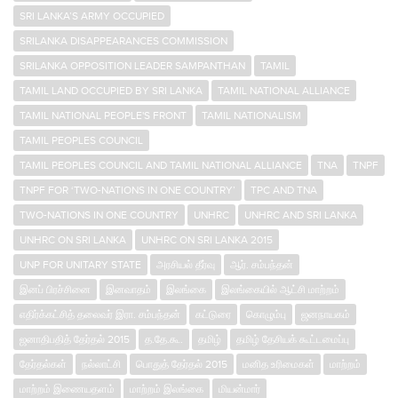
SRI LANKA’S ARMY OCCUPIED
SRILANKA DISAPPEARANCES COMMISSION
SRILANKA OPPOSITION LEADER SAMPANTHAN
TAMIL
TAMIL LAND OCCUPIED BY SRI LANKA
TAMIL NATIONAL ALLIANCE
TAMIL NATIONAL PEOPLE'S FRONT
TAMIL NATIONALISM
TAMIL PEOPLES COUNCIL
TAMIL PEOPLES COUNCIL AND TAMIL NATIONAL ALLIANCE
TNA
TNPF
TNPF FOR ‘TWO-NATIONS IN ONE COUNTRY’
TPC AND TNA
TWO-NATIONS IN ONE COUNTRY
UNHRC
UNHRC AND SRI LANKA
UNHRC ON SRI LANKA
UNHRC ON SRI LANKA 2015
UNP FOR UNITARY STATE
அரசியல் தீர்வு
ஆர். சம்பந்தன்
இனப் பிரச்சினை
இனவாதம்
இலங்கை
இலங்கையில் ஆட்சி மாற்றம்
எதிர்க்கட்சித் தலைவர் இரா. சம்பந்தன்
கட்டுரை
கொழும்பு
ஜனநாயகம்
ஜனாதிபதித் தேர்தல் 2015
த.தே.கூ.
தமிழ்
தமிழ் தேசியக் கூட்டமைப்பு
தேர்தல்கள்
நல்லாட்சி
பொதுத் தேர்தல் 2015
மனித உரிமைகள்
மாற்றம்
மாற்றம் இணையதளம்
மாற்றம் இலங்கை
மியன்மார்