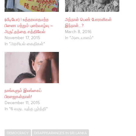
(வீடியோ) | உத்தரவாதமற்ற
அந்நாள் பெண் போராளிகள்
பிணை மற்றும் புனர்வாழ்வு –
இந்நாள்…?
அருட்தந்தை சத்திவேல்
March 8, 2016
November 17, 2015
In "அடையாளம்"
In "அரசியல் கைதிகள்"
நாங்களும் இலங்கைப்
பிரஜைகள்தான்!
December 11, 2015
In "6 வருட யுத்த பூர்த்தி"
DEMOCRACY
DISAPPEARANCES IN SRI LANKA