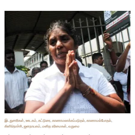
இடதுசாரிகள்
,
ஊடகம்
,
கட்டுரை
,
காணாமலாக்கப்படுதல்
,
காணாமல்போதல்
,
கிளிநொச்சி
,
ஜனநாயகம்
,
மனித உரிமைகள்
,
வறுமை