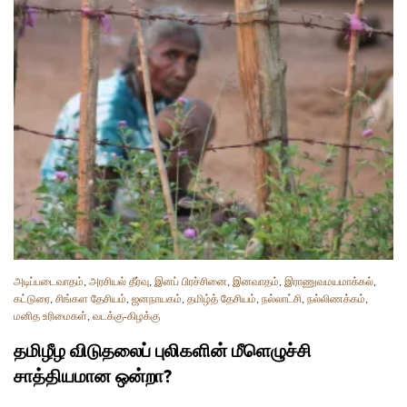
அடிப்படைவாதம்
,
அரசியல் தீர்வு
,
இனப் பிரச்சினை
,
இனவாதம்
,
இராணுவமயமாக்கல்
,
கட்டுரை
,
சிங்கள தேசியம்
,
ஜனநாயகம்
,
தமிழ்த் தேசியம்
,
நல்லாட்சி
,
நல்லிணக்கம்
,
மனித உரிமைகள்
,
வடக்கு-கிழக்கு
தமிழீழ விடுதலைப் புலிகளின் மீளெழுச்சி
சாத்தியமான ஒன்றா?