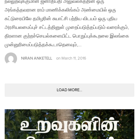
நல்லுறவுக்குமான ஜனாதிபதி அலுவலகத்தின் ஒரு
அங்கத்தவரான ராம் மாணிக்கலிங்கம் அண்மையில் ஒரு
கட்டுரையிலே தமிழரின் சுயாட்சி பற்றிய விடயம் ஒரு புதிய
அரசியலமைப்புச் சட்டத்தினுள் முறைப்படுத்தப்படும் வரைக்கும்,
திரளான குற்றச்செயல்களையிட்ட பொறுப்புக்கூறலை இலங்கை
முன்னுரிமைப்படுத்தக்கூடாதெனவும்,…
NIRAN ANKETELL
on
March 11, 2016
LOAD MORE...