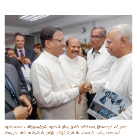
அரசியலமைப்பு சீர்த்திருத்தம்
,
அரசியல் தீர்வு
,
இனப் பிரச்சினை
,
இனவாதம்
,
கட்டுரை
,
கொழும்பு
,
சிங்கள தேசியம்
,
தமிழ்
,
தமிழ்த் தேசியம்
,
நல்லாட்சி
,
மனித உரிமைகள்
,