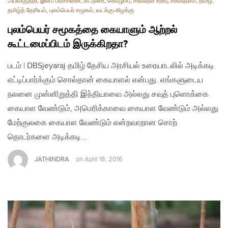
அபிவிருத்தி
,
இனப் பிரச்சினை
,
கட்டுரை
,
கொழும்பு
,
சர்வதேச உறவு
,
சர்வதேசம்
,
தமிழ்
,
தமிழ்த் தேசியம்
,
புலம்பெயர் சமூகம்
,
வடக்கு-கிழக்கு
புலம்பெயர் சமூகத்தை கையாளும் ஆற்றல்
கூட்டமைப்பிடம் இருக்கிறதா?
படம் | DBSjeyaraj தமிழ் தேசிய அரசியல் உரையாடலில் அடிக்கடி
எட்டிப்பார்க்கும் சொல்தான் கையாளல் என்பது. எங்களுடைய
நலனை முன்னிறுத்தி இந்தியாவை அல்லது சவுத் புளொக்கை
கையாள வேண்டும், அமெரிக்காவை கையாள வேண்டும் அல்லது
மேற்குலகை கையாள வேண்டும் என்றவாறான சொற்
தொடர்களை அடிக்கடி…
JATHINDRA
on
April 18, 2016