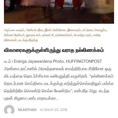
அடிப்படைவாதம்
,
அரசியல் தீர்வு
,
இனப் பிரச்சினை
,
இனவாதம்
,
கட்டுரை
,
கொழும்பு
,
சிங்கள தேசியம்
,
ஜனநாயகம்
,
நல்லாட்சி
,
நல்லிணக்கம்
,
பௌத்த மதம்
,
மனித
உரிமைகள்
,
வடக்கு-கிழக்கு
விகாரைகளுக்குள்ளிருந்து வராத நல்லிணக்கம்
படம் | Eranga Jayawardena Photo, HUFFINGTONPOST
அண்மை நாட்களில் அரசுத்தலைவர் மைத்திரிபால சிறிசேன ஒரு
விடயத்தை தொடர்ச்சியாக வலியுறுத்தி வருகிறார். “நல்லிணக்கம்
தொடர்பான செய்தியை வடக்குக்கு எடுத்துச்செல்வதிலும் பார்க்க
தெற்கிற்கே கொண்டு செல்ல வேண்டும”; என்பதே அது. கடந்த
புதன் கிழமை பண்டாரநாயக்கா…
NILANTHAN
on
March 20, 2016