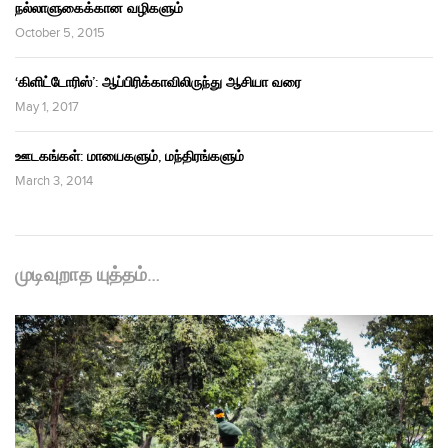
நல்லாளுகைக்கான வழிகளும்
October 5, 2015
‘கிளிட்டோரிஸ்’: ஆப்பிரிக்காவிலிருந்து ஆசியா வரை
May 1, 2017
ஊடகங்கள்: மாயைகளும், மந்திரங்களும்
March 3, 2014
முடிவுறாத யுத்தம்…