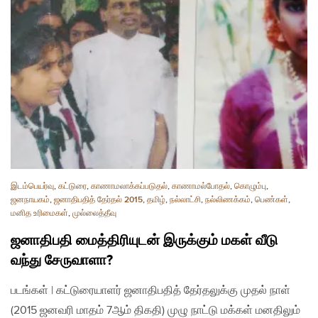
இடம்பெயர்வு
,
கட்டுரை
,
காணாமலாக்கப்படுதல்
,
காணாமல்போதல்
,
கொழும்பு
,
ஜனநாயகம்
,
ஜனாதிபதித் தேர்தல் 2015
,
தமிழ்
,
நல்லாட்சி
,
நல்லிணக்கம்
,
பெண்கள்
,
மனித உரிமைகள்
,
முல்லைத்தீவு
ஜனாதிபதி மைத்திரியுடன் இருக்கும் மகள் வீடு
வந்து சேருவாளா?
படங்கள் | கட்டுரையாளர் ஜனாதிபதித் தேர்தலுக்கு முதல் நாள்
(2015 ஜனவரி மாதம் 7ஆம் திகதி) முழு நாட்டு மக்கள் மனதிலும்