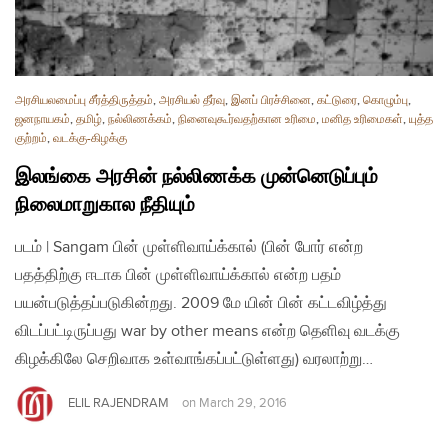
அரசியலமைப்பு சீர்த்திருத்தம்
,
அரசியல் தீர்வு
,
இனப் பிரச்சினை
,
கட்டுரை
,
கொழும்பு
,
ஜனநாயகம்
,
தமிழ்
,
நல்லிணக்கம்
,
நினைவுகூர்வதற்கான உரிமை
,
மனித உரிமைகள்
,
யுத்த
குற்றம்
,
வடக்கு-கிழக்கு
இலங்கை அரசின் நல்லிணக்க முன்னெடுப்பும்
நிலைமாறுகால நீதியும்
படம் | Sangam பின் முள்ளிவாய்க்கால் (பின் போர் என்ற
பதத்திற்கு ஈடாக பின் முள்ளிவாய்க்கால் என்ற பதம்
பயன்படுத்தப்படுகின்றது. 2009 மே யின் பின் கட்டவிழ்த்து
விடப்பட்டிருப்பது war by other means என்ற தெளிவு வடக்கு
கிழக்கிலே செறிவாக உள்வாங்கப்பட்டுள்ளது) வரலாற்று…
ELIL RAJENDRAM
on
March 29, 2016