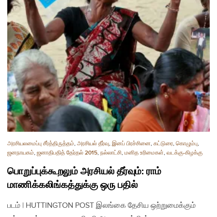
அரசியலமைப்பு சீர்த்திருத்தம்
,
அரசியல் தீர்வு
,
இனப் பிரச்சினை
,
கட்டுரை
,
கொழும்பு
,
ஜனநாயகம்
,
ஜனாதிபதித் தேர்தல் 2015
,
நல்லாட்சி
,
மனித உரிமைகள்
,
வடக்கு-கிழக்கு
பொறுப்புக்கூறலும் அரசியல் தீர்வும்: ராம்
மாணிக்கலிங்கத்துக்கு ஒரு பதில்
படம் | HUTTINGTON POST இலங்கை தேசிய ஒற்றுமைக்கும்