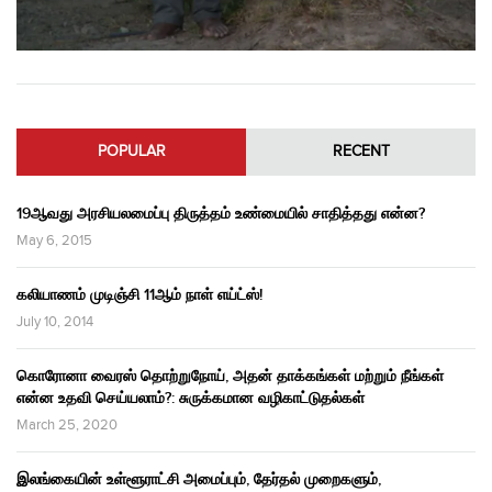
POPULAR
RECENT
19ஆவது அரசியலமைப்பு திருத்தம் உண்மையில் சாதித்தது என்ன?
May 6, 2015
கலியாணம் முடிஞ்சி 11ஆம் நாள் எய்ட்ஸ்!
July 10, 2014
கொரோனா வைரஸ் தொற்றுநோய், அதன் தாக்கங்கள் மற்றும் நீங்கள்
என்ன உதவி செய்யலாம்?: சுருக்கமான வழிகாட்டுதல்கள்
March 25, 2020
இலங்கையின் உள்ளூராட்சி அமைப்பும், தேர்தல் முறைகளும்,