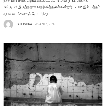
நிறைவுற்றதாக அறிவிக்கப்பட்ட மே 19 அன்று, பிரபாகரன்
உயிருடன் இருந்ததாக தெரிவித்திருக்கின்றார். 2009இல் யுத்தம்
முடிவடைந்ததைத் தொடர்ந்து…
JATHINDRA
on
April 1, 2016