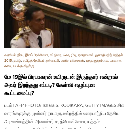
அரசியல் தீர்வு
,
இனப் பிரச்சினை
,
கட்டுரை
,
கொழும்பு
,
ஜனநாயகம்
,
ஜனாதிபதித் தேர்தல்
2015
,
தமிழ்
,
தமிழ்த் தேசியம்
,
நல்லாட்சி
,
மனித உரிமைகள்
,
யுத்த குற்றம்
,
வட மாகாண
சபை
,
வடக்கு-கிழக்கு
மே 19இல் பிரபாகரன் உயிருடன் இருந்தார் என்றால்
அவர் இறந்தது எப்படி? கேள்வி எழுப்புமா
கூட்டமைப்பு?
படம் | AFP PHOTO/ Ishara S. KODIKARA, GETTY IMAGES சில
வாரங்களுக்கு முன்னர் நாடாளுமன்றத்தில் உரையாற்றிய தேசிய
அரசாங்கத்தின் அமைச்சர் சரத்பொன்சேகா, யுத்தம்