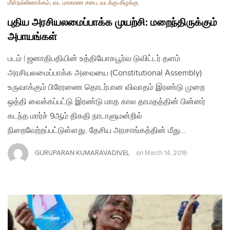
மீள்நல்லிணக்கம்
,
வட மாகாண சபை
,
வடக்கு-கிழக்கு
புதிய அரசியலமைப்பாக்க முயற்சி: மறைந்திருக்கும்
அபாயங்கள்
படம் | ஜனாதிபதியின் உத்தியோகபூர்வ டுவிட்டர் தளம்
அரசியலமைப்பாக்க அவையை (Constitutional Assembly)
உருவாக்கும் பிரேரணை தொடர்பான விவாதம் இரண்டு முறை
ஒத்தி வைக்கப்பட்டு இரண்டு மாத கால தாமதத்தின் பின்னர்
கடந்த மார்ச் 9ஆம் திகதி நாடாளுமன்றில்
நிறைவேற்றப்பட்டுள்ளது. தேசிய அரசாங்கத்தின் மீது…
GURUPARAN KUMARAVADIVEL
on
March 14, 2016