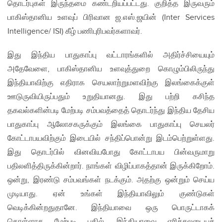
தொடர்புகள் இருந்தமை கண்டறியப்பட்டது. குறித்த இருவரும்
பாகிஸ்தானிய உளவுப் பிரிவான ஜ.எஸ்.ஜயின் (Inter Services
Intelligence/ ISI) கீழ் பணிபுரிபவர்களாவர்.
இது இந்திய பாதுகாப்பு வட்டாரங்களில் அதிர்ச்சியையும்
அதேவேளை, பாகிஸ்தானிய உளவுத்துறை கொழும்பிலிருந்து
இந்தியாவிற்கு எதிராக செயலாற்றுமளவிற்கு இலங்கைக்குள்
ஊடுருவியிருப்பதும் உறுதியானது. இது பற்றி கசிந்த
தகவல்களின்படி மேற்படி சம்பவத்தைத் தொடர்ந்து இந்திய தேசிய
பாதுகாப்பு ஆலோசகருக்கும் இலங்கை பாதுகாப்பு செயலர்
கோட்டாபயவிற்கும் இடையில் சந்திப்பொன்று இடம்பெற்றுள்ளது.
இது தொடர்பில் வினவியபோது கோட்டாபய பின்வருமாறு
பதிலளித்திருக்கின்றார். நாங்கள் விழிப்பாகத்தான் இருக்கிறோம்.
ஒன்று, இரண்டு சம்பவங்கள் நடக்கும். அதற்கு ஒன்றும் செய்ய
முடியாது. ஏன் உங்கள் இந்தியாவிலும் குண்டுகள்
வெடிக்கின்றதுதானே. இந்தியாவை ஒரு பொருட்டாகக்
கொள்ளாத மேற்படி பதில், இந்தியாவை எரிச்சலடையச்