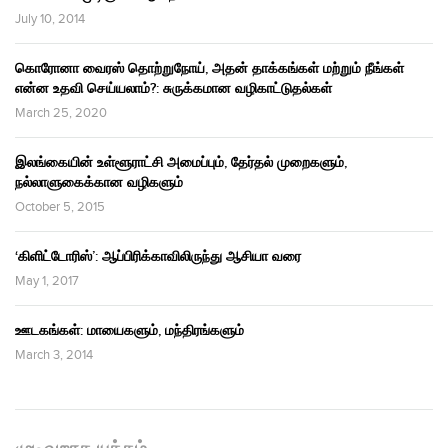
July 10, 2014
கொரோனா வைரஸ் தொற்றுநோய், அதன் தாக்கங்கள் மற்றும் நீங்கள்
என்ன உதவி செய்யலாம்?: சுருக்கமான வழிகாட்டுதல்கள்
March 25, 2020
இலங்கையின் உள்ளூராட்சி அமைப்பும், தேர்தல் முறைகளும்,
நல்லாளுகைக்கான வழிகளும்
October 5, 2015
‘கிளிட்டோரிஸ்’: ஆப்பிரிக்காவிலிருந்து ஆசியா வரை
May 1, 2017
ஊடகங்கள்: மாயைகளும், மந்திரங்களும்
March 3, 2014