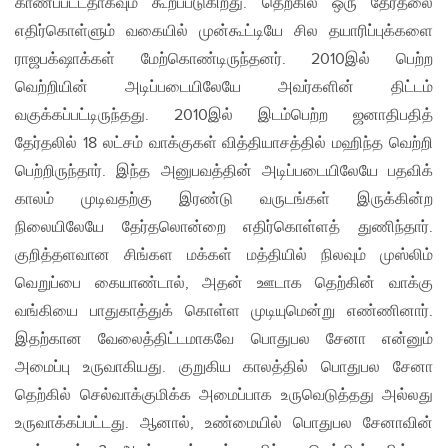
காணப்பட்டதாகவும் கூறப்படுகிறது. தெற்கில் ஒரு தேர்தலை
எதிர்கொள்ளும் வகையில் முன்கூட்டியே சில தயாரிப்புக்களை
ராஜபக்‌ஷாக்கள் மேற்கொண்டிருந்தனர். 2010இல் பெற்ற
வெற்றியின் அடிப்படையிலேயே அவர்களின் திட்டம்
வகுக்கப்பட்டிருந்தது. 2010இல் இடம்பெற்ற ஜனாதிபதித்
தேர்தலில் 18 லட்சம் வாக்குகள் வித்தியாசத்தில் மஹிந்த வெற்றி
பெற்றிருந்தார். இந்த அனுபவத்தின் அடிப்படையிலேயே பதவிக்
காலம் முடிவதற்கு இரண்டு வருடங்கள் இருக்கின்ற
நிலையிலேயே தேர்தலொன்றை எதிர்கொள்ளத் துணிந்தார்.
குறித்தளவான சிங்கள மக்கள் மத்தியில் நிலவும் முஸ்லிம்
வெறுப்பை கையாண்டால், அதன் ஊடாக தெற்கின் வாக்கு
வங்கியை பாதுகாத்துக் கொள்ள முடியுமென்று எண்ணினார்.
இதற்கான வேலைத்திட்டமாகவே பொதுபல சேனா என்னும்
அமைப்பு உருவாகியது. குறுகிய காலத்தில் பொதுபல சேனா
தெற்கில் செல்வாக்குமிக்க அமைப்பாக உருவெடுத்தது அல்லது
உருவாக்கப்பட்டது. ஆனால், உண்மையில் பொதுபல சேனாவின்