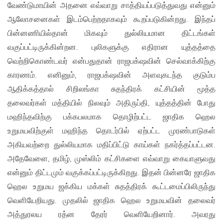
வேண்டுமாயின் அதனை எவ்வாறு சாத்தியப்படுத்துவது என்னும்
ஆலோசனைகள் இடம்பெற்றதாகவும் கூறப்படுகின்றது. இந்தப்
பின்னணியில்தான் மிகவும் துல்லியமான திட்டங்கள்
வகுப்பட்டிருக்கின்றன. புலிகளுக்கு எதிரான யுத்தத்தை
வெற்றிகொண்டவர் என்பதுதான் ராஜபக்‌ஷவின் செல்வாக்கிற்கு
காரணம். எனினும், ராஜபக்‌ஷவின் அளவுகடந்த குடும்ப
ஆதிக்கத்தால் சிறிலங்கா சுதந்திரக் கட்சியின் மூத்த
தலைவர்கள் மத்தியில் நிலவும் அதிருப்தி, யுத்தத்தின் போது
மஹிந்தவிற்கு பக்கபலமாக தொழிற்பட்ட ஜாதிக ஹெல
உறுமயவிற்குள் மஹிந்த தொடர்பில் ஏற்பட்ட முரண்பாடுகள்
அகியவற்றை துல்லியமாக மதிப்பிட்டு காய்கள் நகர்த்தப்பட்டன.
அதேவேளை, தமிழ், முஸ்லிம் கட்சிகளை எவ்வாறு கையாளுவது
என்னும் திட்டமும் வகுக்கப்பட்டிருக்கிறது. இதன் பின்னரே ஜாதிக
ஹெல உறுமய ஜக்கிய மக்கள் சுதத்திரக் கூட்டமைப்பிலிருந்து
வெளியேறியது. முதலில் ஜாதிக ஹெல உறுமயவின் தலைவர்
அத்துரலய ரத்ன தேரர் வெளியேறினார். அவரது