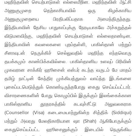
மஹிந்தவின் செயற்பாடுகள் எல்லைமீறின. மஹிந்தவின் ஆட்சி
அணுகுமுறை தெற்காசியாவில் ஒரு கிழக்காசிய
அணுகுமுறையை பிரதிபலிப்பதாக அமைந்திருந்தது.
இந்தியாவின் தேசிய பாதுகாப்புக்கு நேரடியாகவே அச்சுறுத்தல்
விடுமளவிற்கு, மஹிந்தவின் செயற்பாடுகள் எல்லைதாண்டின.
இந்தியாவின் கவலைகளை புறம்தள்ளி, பாகிஸ்தான் மற்றும்
சீனாவுடன் நெருக்கிச் செல்லுவதில் மஹிந்த எந்தவொரு
தயக்கமும் காண்பிக்கவில்லை. பாகிஸ்தானிய உளவுப் பிரிவின்
முகவரான சாக்கிர் ஹூசைன் என்பர் கடந்த வருடம் மே மாதம்
தமிழ் நாட்டின் கேந்திர முக்கியத்துவம் வாய்ந்த இடங்களை
புகைப்படமெடுத்துக் கொண்டிருந்தபோது கைது செய்யப்பட்டார்.
விசாரணைகளின் போது கொழும்பில் இருக்கும் இலங்கைக்கான
பாகிஸ்தானிய தூதரகத்தில் கடவுச்சீட்டு அலுவலகராக
(Counsellor (Visa) கடைமையாற்றுகின்ற சித்திக் (Siddiqui)
மற்றும் அவரது மேலதிகாரியான ஷா (Shah) ஆகியோருக்கும்
கைதுசெய்யப்பட்ட ஹூசைனுக்கும் இடையில் நெருங்கிய