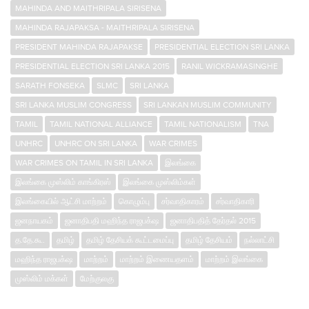
MAHINDA AND MAITHRIPALA SIRISENA
MAHINDA RAJAPAKSA - MAITHRIPALA SIRISENA
PRESIDENT MAHINDA RAJAPAKSE
PRESIDENTIAL ELECTION SRI LANKA
PRESIDENTIAL ELECTION SRI LANKA 2015
RANIL WICKRAMASINGHE
SARATH FONSEKA
SLMC
SRI LANKA
SRI LANKA MUSLIM CONGRESS
SRI LANKAN MUSLIM COMMUNITY
TAMIL
TAMIL NATIONAL ALLIANCE
TAMIL NATIONALISM
TNA
UNHRC
UNHRC ON SRI LANKA
WAR CRIMES
WAR CRIMES ON TAMIL IN SRI LANKA
இலங்கை
இலங்கை முஸ்லிம் காங்கிரஸ்
இலங்கை முஸ்லிம்கள்
இலங்கையில் ஆட்சி மாற்றம்
கொழும்பு
சர்வாதிகாரம்
சர்வாதிகாரி
ஜனநாயகம்
ஜனாதிபதி மஹிந்த ராஜபக்‌ஷ
ஜனாதிபதித் தேர்தல் 2015
த.தே.கூ.
தமிழ்
தமிழ் தேசியக் கூட்டமைப்பு
தமிழ் தேசியம்
நல்லாட்சி
மஹிந்த ராஜபக்‌ஷ
மாற்றம்
மாற்றம் இணையதளம்
மாற்றம் இலங்கை
முஸ்லிம் மக்கள்
மேற்குலகு