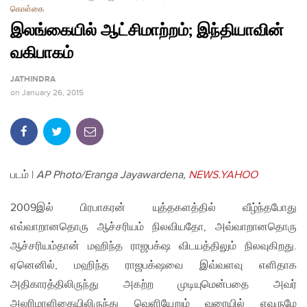
கொள்கை
இலங்கையில் ஆட்சிமாற்றம்; இந்தியாவின்
வகிபாகம்
JATHINDRA
on
January 26, 2015
படம் |
AP Photo/Eranga Jayawardena,
NEWS.YAHOO
2009இல் பிரபாகரன் யுத்தகளத்தில் வீழ்ந்தபோது
எவ்வாறானதொரு ஆச்சரியம் நிலவியதோ, அவ்வாறானதொரு
ஆச்சரியம்தான் மஹிந்த ராஜபக்‌ஷ விடயத்திலும் நிலவுகிறது.
ஏனெனில், மஹிந்த ராஜபக்‌ஷவை இவ்வளவு எளிதாக
அதிகாரத்திலிருந்து அகற்ற முடியுமென்பதை அவர்
அலரிமாளிகையிலிருந்து வெளியேறும் வரையில் எவருமே