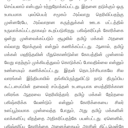
செய்யலாம் என்பதும் உற்றுநோக்கப்பட்டது. இதனை தடுக்கும் ஒரு
உபாயமாக புலம்பெயர் சமூகம் அவ்வாறு தெரிவிப்பதற்கு
முன்னரேயே, அவ்வாறான கருத்துக்கள் ஊடக மட்டத்தில்
உருவாக்கப்பட்டதாகவும் கூறப்படுகிறது. பகிஷ்கரிப்புக் கோரிக்கை
ஒன்று முன்வைக்கப்படும் சூழலில் தமிழ் மக்கள் அதனை
எவ்வாறு நோக்குவர் என்றும் கணிக்கப்பட்டது. ஆனால், தமிழ்
மக்கள் மஹிந்தவின் மீதுகொண்டுள்ள கோபத்தின் முன்னால்
வேறு எதற்கும் முக்கியத்துவம் கொடுக்கப் போவதில்லை என்னும்
உண்மையும் கணிக்கப்பட்டது. இதன் தொடர்ச்சியாகவே சில
வாரங்கள் இந்தியாவில் தங்கியிருந்துவிட்டு நாடு திரும்பிய
கூட்டமைப்பின் தலைவர் சம்பந்தன் உடனடியாக மைத்திரிக்கான
பகிரங்க ஆதரவை தெரிவித்தார். தமிழ் மக்கள் தேர்தலை
பகிஷ்கரிக்க வேண்டும் என்னும் கோரிக்கையை சிலர்
உளப்பூர்வமாக முன்வைத்த போதும், அது தமிழ் மக்களின்
வாக்களிப்பு வீதத்தை அதிகரிப்பதற்கே பயன்பட்டது. ஏனெனில்,
பகிஷ்கரிப்பு கோரிக்கை அனைத்தையும் அரசின் திட்டமென்றே