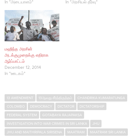
In "அடையாளம்"
In "அரசியல் தீர்வு"
மஹிந்த அரசின்
அடக்குமுறைக்கு எதிராக
ஆர்ப்பாட்டம்
December 12, 2014
In "ஊடகம்"
13 AMENDMENT
13ஆவது சீர்த்திருத்தம்
CHANDRIKA KUMARATUNGA
COLOMBO
DEMOCRACY
DICTATOR
DICTATORSHIP
FEDERAL SYSTEM
GOTABAYA RAJAPAKSA
INVESTIGATION INTO WAR CRIMES IN SRI LANKA
JHU
JHU AND MAITHRIPALA SIRISENA
MAATRAM
MAATRAM SRI LANKA