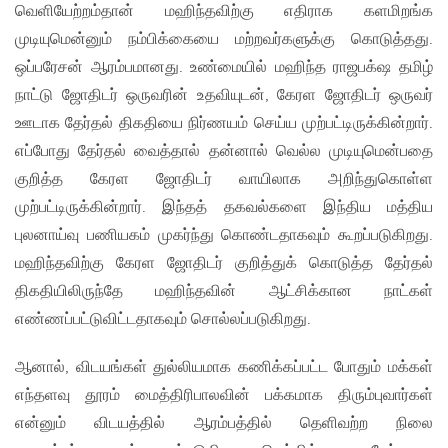
வெளியேற்றம்தான் மஹிந்தவிற்கு எதிராக களமிறங்க
முடியுமென்னும் நம்பிக்கையை மற்றவர்களுக்கு கொடுத்தது.
ஒப்பரேசன் ஆரம்பமானது. உண்மையில் மஹிந்த ராஜபக்‌ஷ தமிழ்
நாட்டு ஜோதிடர் ஒருவரின் உதவியுடன், கேரள ஜோதிடர் ஒருவர்
ஊடாக தேர்தல் திகதியை நிர்ணயம் செய்ய முற்பட்டிருக்கின்றார்.
எப்போது தேர்தல் வைத்தால் தன்னால் வெல்ல முடியுமென்பதை
குறித்த கேரள ஜோதிடர் வாயிலாக அறிந்துகொள்ள
முற்பட்டிருக்கின்றார். இந்தத் தகவல்களை இந்திய மத்திய
புலனாய்வு பணியகம் முகர்ந்து கொண்டதாகவும் கூறப்படுகிறது.
மஹிந்தவிற்கு கேரள ஜோதிடர் குறித்துக் கொடுத்த தேர்தல்
திகதியிலிருந்தே மஹிந்தவின் ஆட்சிக்கான நாட்கள்
எண்ணப்பட்டுவிட்டதாகவும் சொல்லப்படுகிறது.
ஆனால், விடயங்கள் துல்லியமாக கணிக்கப்பட்ட போதும் மக்கள்
எந்தளவு தூரம் மைத்திரிபாலவின் பக்கமாக திரும்புவார்கள்
என்னும் விடயத்தில் ஆரம்பத்தில் தெளிவற்ற நிலை