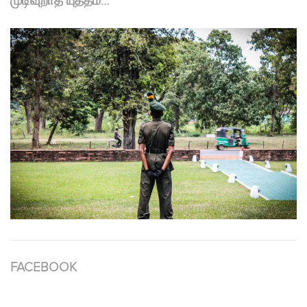
முடிவுறாத யுத்தம்…
FACEBOOK