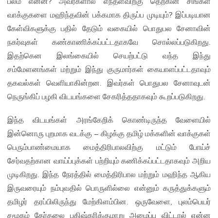
பலம் என்ன? அவர்களால் எந்தளவிற்கு தெற்கின் சிங்கள
வாக்குகளை மஹிந்தவின் பக்கமாக திருப்ப முடியும்? இப்படியான
கேள்விகளுக்கு பதில் தேடும் வகையில் பொதுபல சேனாவின்
நகர்வுகள் கண்காணிக்கப்பட்டதாகவே சொல்லப்படுகிறது.
இதற்கென இலங்கையில் செயற்பட்டு வந்த இந்து
சம்மேளனங்கள் மற்றும் இந்து குருமார்கள் கையாளப்பட்டதாவும்
தகவல்கள் வெளியாகின்றன. இவர்கள் பொதுபல சேனாவுடன்
நெருங்கிப் பழகி விடயங்களை சேகரித்ததாகவும் கூறப்படுகிறது.
இந்த விடயங்கள் அரங்கேறிக் கொண்டிருந்த வேளையில்
இன்னொரு புறமாக வடக்கு – கிழக்கு தமிழ் மக்களின் வாக்குகள்
பெரும்பாண்மையாக மைத்திரிபாலவிற்கு மட்டும் போய்ச்
சேர்வதற்கான வாய்ப்புக்கள் பற்றியும் கணிக்கப்பட்டதாகவும் அறிய
முடிகிறது. இந்த நேரத்தில் மைத்திரிபால மற்றும் மஹிந்த ஆகிய
இருவரையும் நம்புவதில் பொருளில்லை என்னும் கருத்துக்களும்
தமிழர் தரப்பிலிருந்து மேற்கிளம்பின. ஒருவேளை, புலம்பெயர்
சமூகம் தேர்தலை பகிஷ்கரிக்குமாறு அழைப்பு விட்டால் என்ன