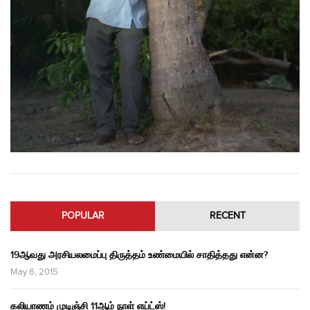
POPULAR
RECENT
19ஆவது அரசியலமைப்பு திருத்தம் உண்மையில் சாதித்தது என்ன?
May 6, 2015
கலியாணம் முடிஞ்சி 11ஆம் நாள் எய்ட்ஸ்!