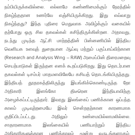
நம்பியிருக்கவில்லை. எல்லாமே கண்ணிமைக்கும் நேரத்தில்
நிகழ்ந்ததான உணர்வே எஞ்சியிருக்கிறது. இது எவ்வாறு
நிகழ்ந்தது? இந்த புதிரை மெதுவாக அவிழ்க்கும் வகையில்
தற்போது ஒரு சில தகவல்கள் கசிந்திருக்கின்றன. அதாவது,
நடந்து முடிந்த ஆட்சி மாற்றத்தின் பின்னணியில் இந்திய
வெளியக உளவுத் துறையான ஆய்வு மற்றும் பகுப்பாய்விற்கான
(Research and Analysis Wing – RAW) அமைப்பின் திரைமறைவு
செயற்பாடுகள் இருந்தன எனக் கூறப்படுகிறது. இது தொடர்பான
தகவல்கள் டிசம்பர் மாதமளவிலேயே கசியத் தொடங்கியிருந்தது.
இந்தியத் தூதரகத்திலிருந்து இயங்கிக்கொண்டிருந்த றோ
அதிகாரி இளங்கோ திடீரென இந்தியாவிற்கு
அழைக்கப்பட்டிருந்தார். இவரது இலங்கைப் பணிக்கான ஒப்பந்த
காலம் முடிவுற்றமையே இவர் சென்றதற்கான காரணமாக
குறிப்பிடப்பட்டது. அதிலும் உண்மையில்லாமலில்லை.
சாதாரணமாக இலங்கையில் பணியாற்றும் இந்திய
அதிகாரிகளுக்கான பணிக்காலம் மூன்று வருடங்களாகும்.