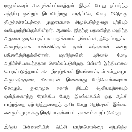
ராஜபக்‌ஷவும் அழைக்கப்பட்டிருந்தார். இதன் போது நட்பார்ந்த
சந்திப்பு ஒன்றும் இடம்பெற்றது. சந்திப்பில், மோடி 13ஆவது
திருத்தச்சட்டத்தை முழுமையாக அமுல்படுத்துவது பற்றியும்
வலியுறுத்தியிருக்கின்றார். ஆனால், இதற்கு பதலளித்த மஹிந்த
அதனை ஒரு பொருட்டாக மதிக்காமல், நீங்கள் விருந்தோம்பலுக்கு
அழைத்ததாக எண்ணித்தான் நான் வந்தனான் என்று
பதிலளித்திருக்கின்றார். மஹிந்தவின் பதிலால் மோடி
அதிர்ச்சியடைந்ததாக சொல்லப்படுகிறது. பின்னர் இந்தியாவை
பொருட்படுத்தாமல் சீன நீர்மூழ்கிகள் இலங்கைக்குள் உள்நுழைய
அனுமதித்தமை, சீனாவுடன் இணைந்து மேற்கொள்ளவுள்ள
கொழும்பு துறைமுக நகரத் திட்டம் ஆகியவற்றையும்
ஒன்றிணைத்து நோக்கிய போது இலங்கையில் ஒரு ஆட்சி
மாற்றத்தை ஏற்படுத்துவதைத் தவிர வேறு தெரிவுகள் இல்லை
என்னும் முடிவுக்கு இந்தியா தள்ளப்பட்டதாகவும் கூறப்படுகிறது.
இந்தப் பின்னணியில் ஆட்சி மாற்றமொன்றை ஏற்படுத்த