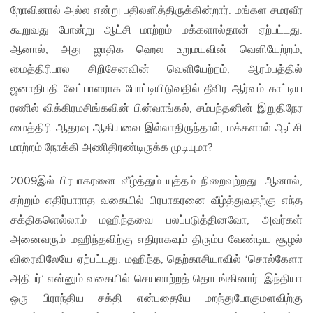
றோவினால் அல்ல என்று பதிலளித்திருக்கின்றார். மங்கள சமரவீர
கூறுவது போன்று ஆட்சி மாற்றம் மக்களால்தான் ஏற்பட்டது.
ஆனால், அது ஜாதிக ஹெல உறுமயவின் வெளியேற்றம்,
மைத்திரிபால சிறிசேனவின் வெளியேற்றம், ஆரம்பத்தில்
ஜனாதிபதி வேட்பாளராக போட்டியிடுவதில் தீவிர ஆர்வம் காட்டிய
ரணில் விக்கிரமசிங்கவின் பின்வாங்கல், சம்பந்தனின் இறுதிநேர
மைத்திரி ஆதரவு ஆகியவை இல்லாதிருந்தால், மக்களால் ஆட்சி
மாற்றம் நோக்கி அணிதிரண்டிருக்க முடியுமா?
2009இல் பிரபாகரனை வீழ்த்தும் யுத்தம் நிறைவுற்றது. ஆனால்,
சற்றும் எதிர்பாராத வகையில் பிரபாகரனை வீழ்த்துவதற்கு எந்த
சக்திகளெல்லாம் மஹிந்தவை பலப்படுத்தினவோ, அவர்கள்
அனைவரும் மஹிந்தவிற்கு எதிராகவும் திரும்ப வேண்டிய சூழல்
விரைவிலேயே ஏற்பட்டது. மஹிந்த, தெற்காசியாவில் ‘சொல்கேளா
அதிபர்’ என்னும் வகையில் செயலாற்றத் தொடங்கினார். இந்தியா
ஒரு பிராந்திய சக்தி என்பதையே மறந்துபோகுமளவிற்கு