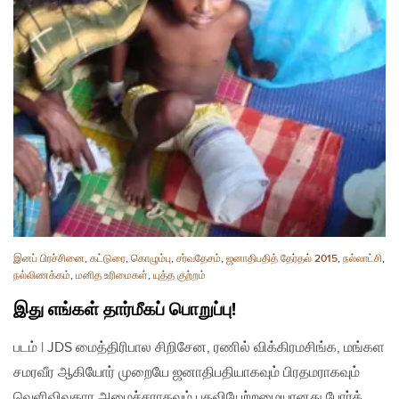
இனப் பிரச்சினை
,
கட்டுரை
,
கொழும்பு
,
சர்வதேசம்
,
ஜனாதிபதித் தேர்தல் 2015
,
நல்லாட்சி
,
நல்லிணக்கம்
,
மனித உரிமைகள்
,
யுத்த குற்றம்
இது எங்கள் தார்மீகப் பொறுப்பு!
படம் | JDS மைத்திரிபால சிறிசேன, ரணில் விக்கிரமசிங்க, மங்கள
சமரவீர ஆகியோர் முறையே ஜனாதிபதியாகவும் பிரதமராகவும்
வெளிவிவகார அமைச்சராகவும் பதவியேற்றமையானது போர்க்