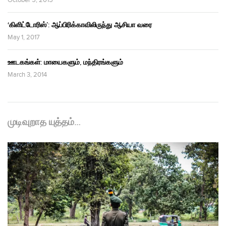
‘கிளிட்டோரிஸ்’: ஆப்பிரிக்காவிலிருந்து ஆசியா வரை
May 1, 2017
ஊடகங்கள்: மாயைகளும், மந்திரங்களும்
March 3, 2014
முடிவுறாத யுத்தம்…