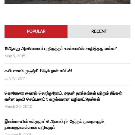
POPULAR
RECENT
19ஆவது அரசியலமைப்பு திருத்தம் உண்மையில் சாதித்தது என்ன?
May 6, 2015
கலியாணம் முடிஞ்சி 11ஆம் நாள் எய்ட்ஸ்!
July 10, 2014
கொரோனா வைரஸ் தொற்றுநோய், அதன் தாக்கங்கள் மற்றும் நீங்கள்
என்ன உதவி செய்யலாம்?: சுருக்கமான வழிகாட்டுதல்கள்
March 25, 2020
இலங்கையின் உள்ளூராட்சி அமைப்பும், தேர்தல் முறைகளும்,
நல்லாளுகைக்கான வழிகளும்
October 5, 2015