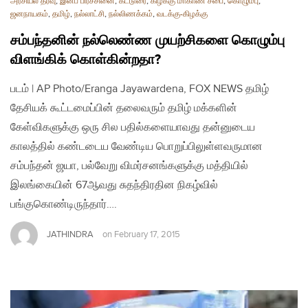
அரசியல் தீர்வு
,
இனப் பிரச்சினை
,
கட்டுரை
,
கிழக்கு மாகாண சபை
,
கொழும்பு
,
ஜனநாயகம்
,
தமிழ்
,
நல்லாட்சி
,
நல்லிணக்கம்
,
வடக்கு-கிழக்கு
சம்பந்தனின் நல்லெண்ண முயற்சிகளை கொழும்பு
விளங்கிக் கொள்கின்றதா?
படம் | AP Photo/Eranga Jayawardena, FOX NEWS தமிழ்
தேசியக் கூட்டமைப்பின் தலைவரும் தமிழ் மக்களின்
கேள்விகளுக்கு ஒரு சில பதில்களையாவது தன்னுடைய
காலத்தில் கண்டடைய வேண்டிய பொறுப்பிலுள்ளவருமான
சம்பந்தன் ஜயா, பல்வேறு விமர்சனங்களுக்கு மத்தியில்
இலங்கையின் 67ஆவது சுதந்திரதின நிகழ்வில்
பங்குகொண்டிருந்தார்….
JATHINDRA
on
February 17, 2015