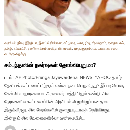
அரசியல் தீர்வு
,
இந்தியா
,
இனப் பிரச்சினை
,
கட்டுரை
,
கொழும்பு
,
சர்வதேசம்
,
ஜனநாயகம்
,
தமிழ்
,
நல்லாட்சி
,
நல்லிணக்கம்
,
மனித உரிமைகள்
,
யுத்த குற்றம்
,
வட மாகாண சபை
,
வடக்கு-கிழக்கு
சம்பந்தனின் நகர்வுகள் தோல்வியுறுமா?
படம் | AP Photo/Eranga Jayawardena, NEWS. YAHOO தமிழ்
தேசியக் கூட்டமைப்பிற்குள் என்ன நடைபெறுகிறது? இப்படியொரு
கேள்வி சாதாரணமாக அனைவர் மத்தியிலும் உண்டு. சில
நேரங்களில் கூட்டமைப்பின் அரசியல் விறுவிறுப்பானதாக
இருக்கிறது. சில நேரங்களில் குளறுபடியாகத் தெரிகிறது.
இன்னும் சில வேளைகளிலோ உண்மையில்…