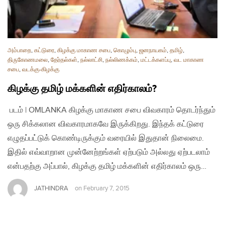
அம்பாறை
,
கட்டுரை
,
கிழக்கு மாகாண சபை
,
கொழும்பு
,
ஜனநாயகம்
,
தமிழ்
,
திருகோணமலை
,
தேர்தல்கள்
,
நல்லாட்சி
,
நல்லிணக்கம்
,
மட்டக்களப்பு
,
வட மாகாண
சபை
,
வடக்கு-கிழக்கு
கிழக்கு தமிழ் மக்களின் எதிர்காலம்?
படம் | OMLANKA கிழக்கு மாகாண சபை விவகாரம் தொடர்ந்தும்
ஒரு சிக்கலான விவகாரமாகவே இருக்கிறது. இந்தக் கட்டுரை
எழுதப்பட்டுக் கொண்டிருக்கும் வரையில் இதுதான் நிலைமை.
இதில் எவ்வாறான முன்னேற்றங்கள் ஏற்படும் அல்லது ஏற்படலாம்
என்பதற்கு அப்பால், கிழக்கு தமிழ் மக்களின் எதிர்காலம் ஒரு…
JATHINDRA
on
February 7, 2015