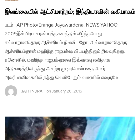
இலங்கையில் ஆட்சிமாற்றம்; இந்தியாவின் வகிபாகம்
படம் | AP Photo/Eranga Jayawardena, NEWS.YAHOO
2009இல் பிரபாகரன் யுத்தகளத்தில் வீழ்ந்தபோது
எவ்வாறானதொரு ஆச்சரியம் நிலவியதோ, அவ்வாறானதொரு
ஆச்சரியம்தான் மஹிந்த ராஜபக்‌ஷ விடயத்திலும் நிலவுகிறது.
ஏனெனில், மஹிந்த ராஜபக்‌ஷவை இவ்வளவு எளிதாக
அதிகாரத்திலிருந்து அகற்ற முடியுமென்பதை அவர்
அலரிமாளிகையிலிருந்து வெளியேறும் வரையில் எவருமே…
JATHINDRA
on
January 26, 2015