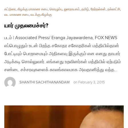
கட்டுரை
,
கிழக்கு மாகாண சபை
,
கொழும்பு
,
ஜனநாயகம்
,
தமிழ்
,
தேர்தல்கள்
,
நல்லாட்சி
,
வட மாகாண சபை
,
வடக்கு-கிழக்கு
யார் முதலமைச்சர்?
படம் | Associated Press/ Eranga Jayawardena, FOX NEWS
எப்பொழுதும் உடன் பிறந்த சகோதர சகோதரிகள் மத்தியில்தான்
போட்டியும் பொறாமையும் அதிகளவு இருக்கும் என எனது தாயார்
அடிக்கடி சொல்லுவார். எங்களது உறவினர்கள் மத்தியில் ஏற்படும்
சண்டை சச்சரவுகளைக் காலங்காலமாக அவதானித்து வந்த…
SHANTHI SACHITHANANDAM
on
February 3, 2015