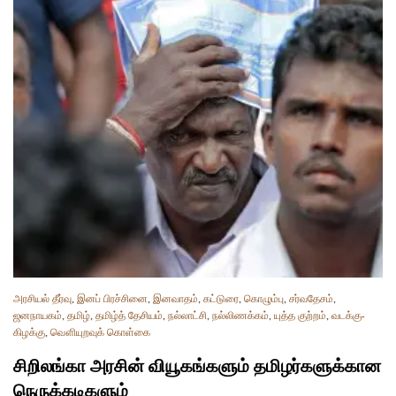
அரசியல் தீர்வு
,
இனப் பிரச்சினை
,
இனவாதம்
,
கட்டுரை
,
கொழும்பு
,
சர்வதேசம்
,
ஜனநாயகம்
,
தமிழ்
,
தமிழ்த் தேசியம்
,
நல்லாட்சி
,
நல்லிணக்கம்
,
யுத்த குற்றம்
,
வடக்கு-
கிழக்கு
,
வௌியுறவுக் கொள்கை
சிறிலங்கா அரசின் வியூகங்களும் தமிழர்களுக்கான
நெருக்கடிகளும்