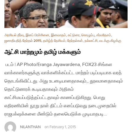
அரசியல் தீர்வு
,
இனப் பிரச்சினை
,
இனவாதம்
,
கட்டுரை
,
கொழும்பு
,
சர்வதேசம்
,
ஜனாதிபதித் தேர்தல் 2015
,
தமிழ்த் தேசியம்
,
தேர்தல்கள்
,
நல்லாட்சி
,
வடக்கு-கிழக்கு
ஆட்சி மாற்றமும் தமிழ் மக்களும்
படம் | AP Photo/Eranga Jayawardena, FOX23 சிங்கள
வாக்காளர்களுக்கு வாக்களிக்கப்பட்ட மாற்றம் படிப்படியாக வரத்
தொடங்கிவிட்டது. அது உடனடியானதாகவும்,, தூலமானதாகவும்
தொட்டுணரக் கூடியதாகவும் அதிகம்
காட்சிமயப்படுத்தப்பட்டதாவும் காணப்படுகிறது. பொது
எதிரணியின் நூறு நாள் திட்டம் எனப்படுவது நடைமுறையில்
ராஜபக்‌ஷக்களை மீண்டும் தலையெடுக்க முடியாதபடி…
NILANTHAN
on
February 1, 2015