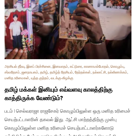
அரசியல் தீர்வு
,
இனப் பிரச்சினை
,
இனவாதம்
,
கட்டுரை
,
காணாமல்போதல்
,
கொழும்பு
,
சர்வதேசம்
,
ஜனநாயகம்
,
தமிழ்
,
தமிழ்த் தேசியம்
,
தேர்தல்கள்
,
நல்லாட்சி
,
நல்லிணக்கம்
,
மனித உரிமைகள்
,
யுத்த குற்றம்
,
வடக்கு-கிழக்கு
தமிழ் மக்கள் இனியும் எவ்வளவு காலத்திற்கு
காத்திருக்க வேண்டும்?
படம் | செல்வராஜா ராஜசேகர் கொழும்பிலுள்ள ஒரு மனித உரிமைச்
செயற்பட்டாளரின் தகவல் இது. ஆட்சி மாற்றத்திற்கு முன்பு
கொழும்பிலுள்ள மனித உரிமைச் செயற்பாட்டாளர்களோடு