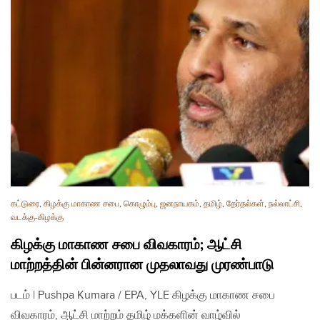
கட்டுரை
,
கிழக்கு மாகாண சபை
,
கொழும்பு
,
ஜனநாயகம்
,
தமிழ்
,
தேர்தல்கள்
,
நல்லாட்சி
,
வடக்கு-கிழக்கு
கிழக்கு மாகாண சபை விவகாரம்; ஆட்சி
மாற்றத்தின் பின்னரான முதலாவது முரண்பாடு
படம் | Pushpa Kumara / EPA, YLE கிழக்கு மாகாண சபை
விவகாரம், ஆட்சி மாற்றம் தமிழ் மக்களின் வாழ்வில்