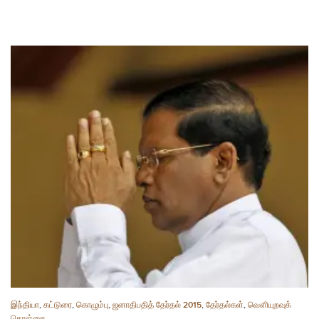
இந்தியா
,
கட்டுரை
,
கொழும்பு
,
ஜனாதிபதித் தேர்தல் 2015
,
தேர்தல்கள்
,
வௌியுறவுக்
கொள்கை