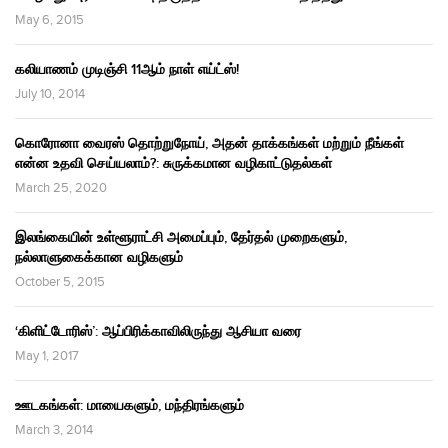
May 6, 2015
கலியாணம் முடிஞ்சி 11ஆம் நாள் எய்ட்ஸ்!
July 10, 2014
கொரோனா வைரஸ் தொற்றுநோய், அதன் தாக்கங்கள் மற்றும் நீங்கள்
என்ன உதவி செய்யலாம்?: சுருக்கமான வழிகாட்டுதல்கள்
March 25, 2020
இலங்கையின் உள்ளூராட்சி அமைப்பும், தேர்தல் முறைகளும்,
நல்லாளுகைக்கான வழிகளும்
October 5, 2015
‘கிளிட்டோரிஸ்’: ஆப்பிரிக்காவிலிருந்து ஆசியா வரை
May 1, 2017
ஊடகங்கள்: மாயைகளும், மந்திரங்களும்
March 3, 2014