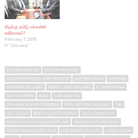
கிழக்கு தமிழ் மக்களின்
எதிர்காலம்?
February 7, 2015
In "அம்பாறை"
EASTERN MUSLIMS
EASTERN PROVINCE
EASTERN PROVINCE CHIEF MINISTER
EASTERN TAMILS
MAATRAM
MAATRAM SRI LANKA
NORTH - EAST SRI LANKA
R. SAMPANTHAN
RAUFF HAKEEM
SLMC
SLMC AND TNA
SRI LANKA MUSLIM CONGRESS
TAMIL NATIONAL ALLIANCE
TNA
ஆர். சம்பந்தன்
இலங்கை முஸ்லிம் காங்கிரஸ்
கிழக்கு மாகாண சபை
கிழக்கு மாகாண சபை முதலமைச்சர் பதவி
கிழக்கு மாகாண தமிழ் மக்கள்
கிழக்கு மாகாண முஸ்லிம் மக்கள்
தமிழ் தேசியக் கூட்டமைப்பு
மஹிந்த ராஜபக்‌ஷ