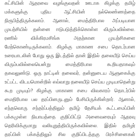
கட்சியின் ஆதரவை வழங்குவதன் ஊடாக கிழக்கு தமிழ்
மக்களுக்கு புதிய ஆட்சியின் நல்லெண்ணத்தை
நிரூபித்திருக்கலாம். ஆனால், மைத்திரிபால அப்படியான
முயற்சியில் தன்னை ஈடுபடுத்திக்கொள்ள விரும்பவில்லை.
ரணில் விக்கிரமசிங்க அதற்கான முயற்சிகளை
மேற்கொண்டிருக்கலாம். கிழக்கு மாகாண சபை தொடர்பான
உரையாடலின் போது ஒரு இடத்தில் தான் இதில் தலையீடு செய்ய
விரும்பவில்லையென்று மைத்திரிபால கூறியதாகவும்
தகவலுண்டு. ஒரு நாட்டின் தலைவர், தன்னுடைய ஆளுகைக்கு
உட்பட்ட விடயமொன்றில் எவ்வாறு தலையீடு செய்ய முடியாதென்று
கூற முடியும்? கிழக்கு மாகாண சபை விவகாரம் தொடர்பில்
மைதிரிபால பல தரப்பினருடனும் பேசியிருக்கின்றார். ஆனால்,
எந்தவொரு சந்தர்ப்பத்திலும் தமிழ் தேசியக் கூட்டமைப்பின்
பக்கமுள்ள நியாயத்தை குறிப்பிட்டு அனைவரையும் ஆதரவு
தெரிவிக்குமாறு வலியுறுத்தியிருக்கவில்லை. இதில் தமிழர்
தரப்பின் பக்கத்திலும் சில குறிப்பிடத்தகு பிரச்சினைகள்