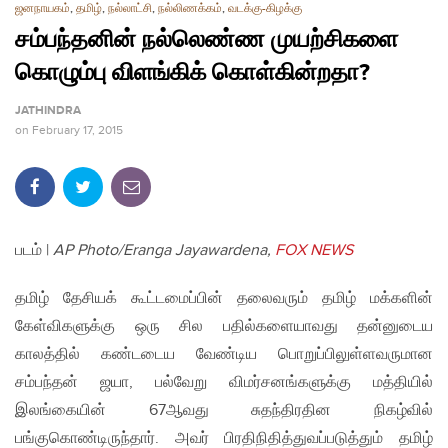
ஜனநாயகம்
,
தமிழ்
,
நல்லாட்சி
,
நல்லிணக்கம்
,
வடக்கு-கிழக்கு
சம்பந்தனின் நல்லெண்ண முயற்சிகளை
கொழும்பு விளங்கிக் கொள்கின்றதா?
JATHINDRA
on
February 17, 2015
படம் |
AP Photo/Eranga Jayawardena,
FOX NEWS
தமிழ் தேசியக் கூட்டமைப்பின் தலைவரும் தமிழ் மக்களின்
கேள்விகளுக்கு ஒரு சில பதில்களையாவது தன்னுடைய
காலத்தில் கண்டடைய வேண்டிய பொறுப்பிலுள்ளவருமான
சம்பந்தன் ஜயா, பல்வேறு விமர்சனங்களுக்கு மத்தியில்
இலங்கையின் 67ஆவது சுதந்திரதின நிகழ்வில்
பங்குகொண்டிருந்தார். அவர் பிரதிநிதித்துவப்படுத்தும் தமிழ்