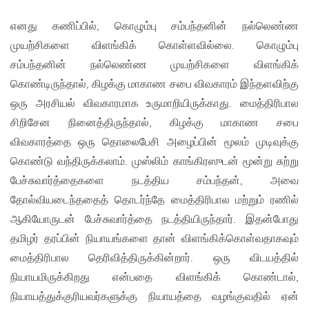
எனது கணிப்பில், கொழும்பு சம்பந்தனின் நல்லெண்ண
முயற்சிகளை விளங்கிக் கொள்ளவில்லை. கொழும்பு
சம்பந்தனின் நல்லெண்ண முயற்சிகளை விளங்கிக்
கொண்டிருந்தால், கிழக்கு மாகாண சபை விவகாரம் இந்தளவிற்கு
ஒரு அரசியல் விவகாரமாக உருமாறியிருக்காது. மைத்திரிபால
சிறிசேன நினைத்திருந்தால், கிழக்கு மாகாண சபை
விவகாரத்தை ஒரு தொலைபேசி அழைப்பின் மூலம் முடிவுக்கு
கொண்டு வந்திருக்கலாம். முஸ்லிம் காங்கிரஸுடன் மூன்று சுற்று
பேச்சுவார்த்தைகளை நடத்திய சம்பந்தன், அவை
தோல்வியடைந்ததைத் தொடர்ந்தே மைத்திரிபால மற்றும் ரணில்
ஆகியோருடன் பேச்சுவார்த்தை நடத்தியிருந்தார். இதன்போது
தமிழர் தரப்பின் நியாயங்களை தான் விளங்கிக்கொள்வதாகவும்
மைத்திரிபால தெரிவித்திருக்கின்றார். ஒரு விடயத்தில்
நியாயமிருக்கிறது என்பதை விளங்கிக் கொண்டால்,
நியாயத்துக்குரியவர்களுக்கு நியாயத்தை வழங்குவதில் ஏன்