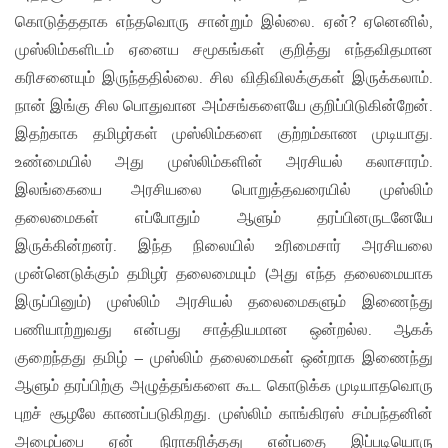
கொடுத்ததாக எந்தவொரு சான்றும் இல்லை. ஏன்? ஏனெனில்,
முஸ்லிம்களிடம் ஏனைய சமூகங்கள் குறித்து எந்தவிதமான
கரிசனையும் இருந்ததில்லை. சில விதிவிலக்குகள் இருக்கலாம்.
நான் இங்கு சில பொதுவான அம்சங்களையே குறிப்பிடுகின்றேன்.
இதற்காக தமிழர்கள் முஸ்லிம்களை குற்றம்காண முடியாது.
உண்மையில் அது முஸ்லிம்களின் அரசியல் கலாசாரம்.
இலங்கையை அரசியலை பொறுத்தவரையில் முஸ்லிம்
தலைமைகள் எப்போதும் ஆளும் தரப்பினருடனேயே
இருக்கின்றனர். இந்த நிலையில் உரிமைசார் அரசியலை
முன்னெடுக்கும் தமிழர் தலைமையும் (அது எந்த தலைமையாக
இருப்பினும்) முஸ்லிம் அரசியல் தலைமைகளும் இணைந்து
பணியாற்றுவது என்பது சாத்தியமான ஒன்றல்ல. ஆகக்
குறைந்தது தமிழ் – முஸ்லிம் தலைமைகள் ஒன்றாக இணைந்து
ஆளும் தரப்பிற்கு அழுத்தங்களை கூட கொடுக்க முடியாதவொரு
புறச் சூழலே காணப்படுகிறது. முஸ்லிம் காங்கிரஸ் சம்பந்தனின்
அழைப்பை ஏன் நிராகரித்தது என்பதை இப்படியொரு