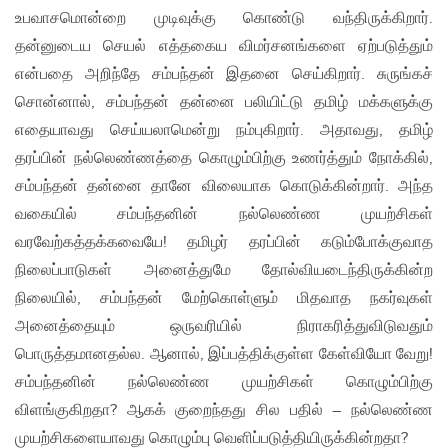
உபவாசமொன்றை முடிவுக்கு கொண்டு வந்திருக்கிறார்.
தன்னுடைய செயல் எத்தகைய விமர்சனங்களை ஏற்படுத்தும்
என்பதை அறிந்தே சம்பந்தன் இதனை செய்கிறார். சுருங்கச்
சொன்னால், சம்பந்தன் தன்னை பலியிட்டு தமிழ் மக்களுக்கு
எதையாவது செய்யலாமென்று நம்புகிறார். அதாவது, தமிழ்
தரப்பின் நல்லெண்ணத்தை கொழும்பிற்கு உணர்த்தும் நோக்கில்,
சம்பந்தன் தன்னை தானே விலையாக கொடுக்கின்றார். அந்த
வகையில் சம்பந்தனின் நல்லெண்ண முயற்சிகள்
வரவேற்கத்தக்கவையே! தமிழர் தரப்பின் கடும்போக்குவாத
நிலைப்பாடுகள் அனைத்துமே தோல்வியடைந்திருக்கின்ற
நிலையில், சம்பந்தன் மேற்கொள்ளும் மிதவாத நகர்வுகள்
அனைத்தையும் ஒருவரியில் நிராகரித்துவிடுவதும்
பொருத்தமானதல்ல. ஆனால், இப்பத்திக்குள்ள கேள்வியோ வேறு!
சம்பந்தனின் நல்லெண்ண முயற்சிகள் கொழும்பிற்கு
விளங்குகிறதா? ஆகக் குறைந்தது சில பதில் – நல்லெண்ண
முயற்சிகளையாவது கொழும்பு வெளிப்படுத்தியிருக்கின்றதா?