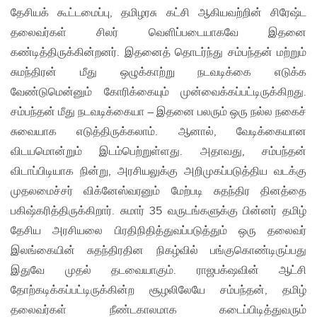
தேசியக் கூட்டமைப்பு, தமிழரசு கட்சி ஆகியவற்றின் சிரேஷ்ட
தலைவர்கள் சிலர் வெளிப்படையாகவே இதனை
கண்டித்திருக்கின்றனர். இதனைத் தொடர்ந்து சம்பந்தன் மற்றும்
சுமந்திரன் மீது ஒழுக்காற்று நடவடிக்கை எடுக்க
வேண்டுமென்னும் கோரிக்கையும் முன்வைக்கப்பட்டிருக்கிறது.
சம்பந்தன் மீது நடவடிக்கையா – இதனை பலரும் ஒரு நல்ல நகைச்
சுவையாக எடுத்திருக்கலாம். ஆனால், வேடிக்கையான
விடயமொன்றும் இடம்பெற்றுள்ளது. அதாவது, சம்பந்தன்
விடாப்பிடியாக நின்று, அரசியலுக்கு அறிமுகப்படுத்திய வடக்கு
முதலமைச்சர் விக்னேஸ்வரனும் மேற்படி சுதந்திர தினத்தை
பகிஷ்கரித்திருக்கிறார். சுமார் 35 வருடங்களுக்கு பின்னர் தமிழ்
தேசிய அரசியலை பிரதிநிதித்துவப்படுத்தும் ஒரு தலைவர்
இலங்கையின் சுதந்திரதின நிகழ்வில் பங்குகொண்டிருப்பது
இதுவே முதல் தடவையாகும். ராஜபக்‌ஷவின் ஆட்சி
தோற்கடிக்கப்பட்டிருக்கின்ற சூழலிலேயே சம்பந்தன், தமிழ்
தலைவர்கள் நீண்டகாலமாக கடைப்பிடித்துவரும்