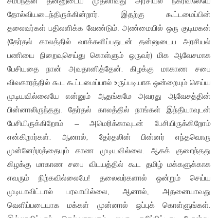
சம்பந்தன் தன்னுடைய முதலாவது அரசியல் நகர்விலேயே
தோல்வியடைந்திருக்கின்றார். இதற்கு கூட்டமைப்பின்
தலைவர்கள் பதிலளிக்க வேண்டும். அண்மையில் ஒரு குடிமகன்
(தேர்தல் காலத்தில் வாக்களிப்பதுடன் தன்னுடைய அரசியல்
பணியை நிறைவுசெய்து கொள்ளும் ஒருவர்) மிக ஆவேசமாக
பேசியதை நான் அவதானித்தேன். கிழக்கு மாகாண சபை
விவகாரத்தில் கூட கூட்டமைப்பால் உருப்படியாக ஒன்றையும் செய்ய
முடியவில்லையே என்னும் ஆதங்கமே அவரது ஆவேசத்தின்
பின்னாலிருந்தது. தேர்தல் காலத்தில் நாங்கள் இந்தியாவுடன்
பேசியிருக்கிறோம் – அமெரிக்காவுடன் பேசியிருக்கிறோம்
என்கிறார்கள். ஆனால், தேர்தலின் பின்னர் எந்தவொரு
முன்னேற்றத்தையும் காண முடியவில்லை. ஆகக் குறைந்தது
கிழக்கு மாகாண சபை விடயத்தில் கூட தமிழ் மக்களுக்காக
எவரும் நிற்கவில்லையே! தலைவர்களால் ஒன்றும் செய்ய
முடியாவிட்டால் பரவாயில்லை, ஆனால், அதனையாவது
வெளிப்படையாக மக்கள் முன்னால் ஒப்புக் கொள்ளுங்கள்.