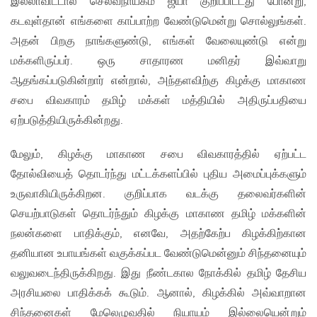
இல்லாவிட்டால் செல்வநாயகம் ஜயா குறிப்பிட்டது போன்று,
கடவுள்தான் எங்களை காப்பாற்ற வேண்டுமென்று சொல்லுங்கள்.
அதன் பிறகு நாங்களுண்டு, எங்கள் வேலையுண்டு என்று
மக்களிருப்பர். ஒரு சாதாரண மனிதர் இவ்வாறு
ஆதங்கப்படுகின்றார் என்றால், அந்தளவிற்கு கிழக்கு மாகாண
சபை விவகாரம் தமிழ் மக்கள் மத்தியில் அதிருப்பதியை
ஏற்படுத்தியிருக்கின்றது.
மேலும், கிழக்கு மாகாண சபை விவகாரத்தில் ஏற்பட்ட
தோல்வியைத் தொடர்ந்து மட்டக்களப்பில் புதிய அமைப்புக்களும்
உருவாகியிருக்கிறன. குறிப்பாக வடக்கு தலைவர்களின்
செயற்பாடுகள் தொடர்ந்தும் கிழக்கு மாகாண தமிழ் மக்களின்
நலன்களை பாதிக்கும், எனவே, அதற்கேற்ப கிழக்கிற்கான
தனியான உபாயங்கள் வகுக்கப்பட வேண்டுமென்னும் சிந்தனையும்
வலுவடைந்திருக்கிறது. இது நீண்டகால நோக்கில் தமிழ் தேசிய
அரசியலை பாதிக்கக் கூடும். ஆனால், கிழக்கில் அவ்வாறான
சிந்தனைகள் மேலெழுவதில் நியாயம் இல்லையென்றும்