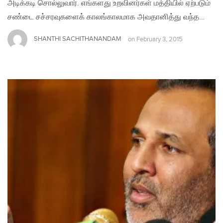
அடிக்கடி சொல்லுவார். எங்களது உறவினர்கள் மத்தியில் ஏற்படும்
சண்டை சச்சரவுகளைக் காலங்காலமாக அவதானித்து வந்த…
SHANTHI SACHITHANANDAM
on
February 3, 2015