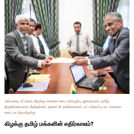
அம்பாறை
,
கட்டுரை
,
கிழக்கு மாகாண சபை
,
கொழும்பு
,
ஜனநாயகம்
,
தமிழ்
,
திருகோணமலை
,
தேர்தல்கள்
,
நல்லாட்சி
,
நல்லிணக்கம்
,
மட்டக்களப்பு
,
வட மாகாண
சபை
,
வடக்கு-கிழக்கு
கிழக்கு தமிழ் மக்களின் எதிர்காலம்?