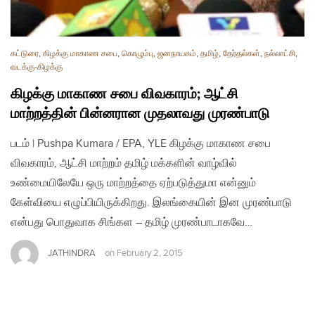
கட்டுரை
,
கிழக்கு மாகாண சபை
,
கொழும்பு
,
ஜனநாயகம்
,
தமிழ்
,
தேர்தல்கள்
,
நல்லாட்சி
,
வடக்கு-கிழக்கு
கிழக்கு மாகாண சபை விவகாரம்; ஆட்சி
மாற்றத்தின் பின்னரான முதலாவது முரண்பாடு
படம் | Pushpa Kumara / EPA, YLE கிழக்கு மாகாண சபை
விவகாரம், ஆட்சி மாற்றம் தமிழ் மக்களின் வாழ்வில்
உண்மையிலேயே ஒரு மாற்றத்தை ஏற்படுத்துமா என்னும்
கேள்வியை எழுப்பியிருக்கிறது. இலங்கையின் இன முரண்பாடு
என்பது பொதுவாக சிங்கள – தமிழ் முரண்பாடாகவே…
JATHINDRA
on
February 2, 2015