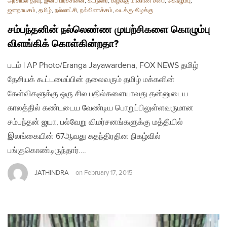
அரசியல் தீர்வு
,
இனப் பிரச்சினை
,
கட்டுரை
,
கிழக்கு மாகாண சபை
,
கொழும்பு
,
ஜனநாயகம்
,
தமிழ்
,
நல்லாட்சி
,
நல்லிணக்கம்
,
வடக்கு-கிழக்கு
சம்பந்தனின் நல்லெண்ண முயற்சிகளை கொழும்பு
விளங்கிக் கொள்கின்றதா?
படம் | AP Photo/Eranga Jayawardena, FOX NEWS தமிழ்
தேசியக் கூட்டமைப்பின் தலைவரும் தமிழ் மக்களின்
கேள்விகளுக்கு ஒரு சில பதில்களையாவது தன்னுடைய
காலத்தில் கண்டடைய வேண்டிய பொறுப்பிலுள்ளவருமான
சம்பந்தன் ஜயா, பல்வேறு விமர்சனங்களுக்கு மத்தியில்
இலங்கையின் 67ஆவது சுதந்திரதின நிகழ்வில்
பங்குகொண்டிருந்தார்….
JATHINDRA
on
February 17, 2015