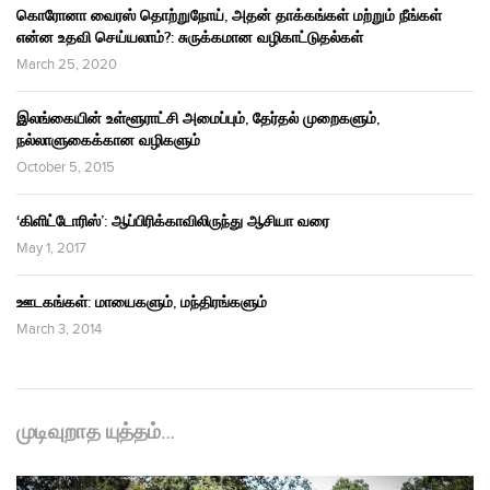
கொரோனா வைரஸ் தொற்றுநோய், அதன் தாக்கங்கள் மற்றும் நீங்கள்
என்ன உதவி செய்யலாம்?: சுருக்கமான வழிகாட்டுதல்கள்
March 25, 2020
இலங்கையின் உள்ளூராட்சி அமைப்பும், தேர்தல் முறைகளும்,
நல்லாளுகைக்கான வழிகளும்
October 5, 2015
‘கிளிட்டோரிஸ்’: ஆப்பிரிக்காவிலிருந்து ஆசியா வரை
May 1, 2017
ஊடகங்கள்: மாயைகளும், மந்திரங்களும்
March 3, 2014
முடிவுறாத யுத்தம்…