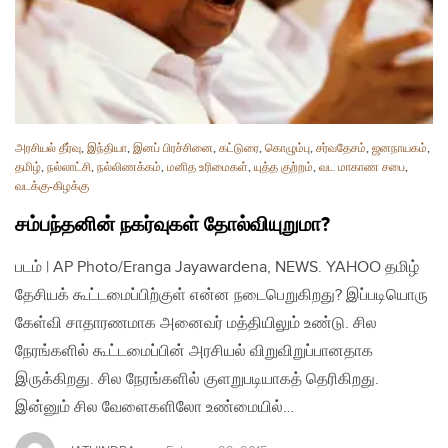
அரசியல் தீர்வு
,
இந்தியா
,
இனப் பிரச்சினை
,
கட்டுரை
,
கொழும்பு
,
சர்வதேசம்
,
ஜனநாயகம்
,
தமிழ்
,
நல்லாட்சி
,
நல்லிணக்கம்
,
மனித உரிமைகள்
,
யுத்த குற்றம்
,
வட மாகாண சபை
,
வடக்கு-கிழக்கு
சம்பந்தனின் நகர்வுகள் தோல்வியுறுமா?
படம் | AP Photo/Eranga Jayawardena, NEWS. YAHOO தமிழ்
தேசியக் கூட்டமைப்பிற்குள் என்ன நடைபெறுகிறது? இப்படியொரு
கேள்வி சாதாரணமாக அனைவர் மத்தியிலும் உண்டு. சில
நேரங்களில் கூட்டமைப்பின் அரசியல் விறுவிறுப்பானதாக
இருக்கிறது. சில நேரங்களில் குளறுபடியாகத் தெரிகிறது.
இன்னும் சில வேளைகளிலோ உண்மையில்…