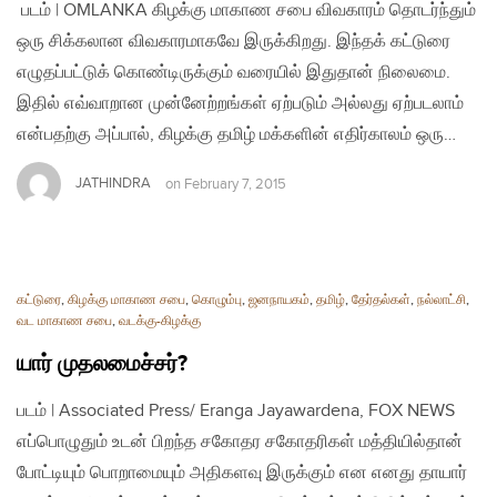
படம் | OMLANKA கிழக்கு மாகாண சபை விவகாரம் தொடர்ந்தும்
ஒரு சிக்கலான விவகாரமாகவே இருக்கிறது. இந்தக் கட்டுரை
எழுதப்பட்டுக் கொண்டிருக்கும் வரையில் இதுதான் நிலைமை.
இதில் எவ்வாறான முன்னேற்றங்கள் ஏற்படும் அல்லது ஏற்படலாம்
என்பதற்கு அப்பால், கிழக்கு தமிழ் மக்களின் எதிர்காலம் ஒரு…
JATHINDRA
on
February 7, 2015
கட்டுரை
,
கிழக்கு மாகாண சபை
,
கொழும்பு
,
ஜனநாயகம்
,
தமிழ்
,
தேர்தல்கள்
,
நல்லாட்சி
,
வட மாகாண சபை
,
வடக்கு-கிழக்கு
யார் முதலமைச்சர்?
படம் | Associated Press/ Eranga Jayawardena, FOX NEWS
எப்பொழுதும் உடன் பிறந்த சகோதர சகோதரிகள் மத்தியில்தான்
போட்டியும் பொறாமையும் அதிகளவு இருக்கும் என எனது தாயார்