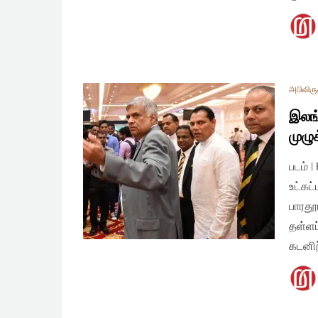
அபிவிரு
இலங்
முழு
படம் 
உட்கட
பாரதூ
தள்ளப
கடனிற