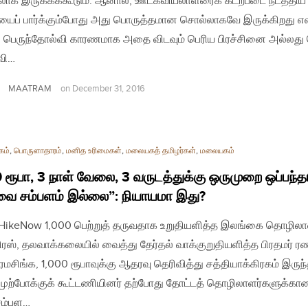
ாக இருக்கக்கூடும். ஆனால், ஊடகவியலாளரைக் கடற்படை நடத்திய
ைப் பார்க்கும்போது அது பொருத்தமான சொல்லாகவே இருக்கிறது எ
் பெருந்தோல்வி காரணமாக அதை விடவும் பெரிய பிரச்சினை அல்லது 
வி…
MAATRAM
on
December 31, 2016
கம்
,
பொருளாதாரம்
,
மனித உரிமைகள்
,
மலையகத் தமிழர்கள்
,
மலையகம்
 ரூபா, 3 நாள் வேலை, 3 வருடத்துக்கு ஒருமுறை ஒப்பந்தம
வை சம்பளம் இல்லை”: நியாயமா இது?
| HikeNow 1,000 பெற்றுத் தருவதாக உறுதியளித்த இலங்கை தொழிலா
ிரஸ், தலவாக்கலையில் வைத்து தேர்தல் வாக்குறுதியளித்த பிரதமர் ர
ிரமசிங்க, 1,000 ரூபாவுக்கு ஆதரவு தெரிவித்து சத்தியாக்கிரகம் இருந
 முற்போக்குக் கூட்டணியினர் தற்போது தோட்டத் தொழிலாளர்களுக்கா
சம்பள…