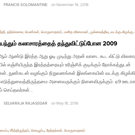
FRANCIS SOLOMANTINE
on
November 19, 2018
த்தி
,
தற்கொலை
,
பெண்கள்
,
பொருளாதாரம்
,
மனித உரிமைகள்
,
முல்லைத்தீவு
,
வடக்கு-கிழக்கு
,
ந்தும் கலாசாரத்தைத் தந்துவிட்டுப்போன 2009
ம் ஆண்டு இரத்த ஆறு ஓடி முடிந்து அதன் வாடை கூட விட்டு விலகாத
ில் எஞ்சியிருந்த இரத்தத்தையும் உரிஞ்சிக் குடிக்கும் நோக்கத்துடன்
கள், நுண்கடன் வழங்கும் நிறுவனங்கள் இலங்கையின் வடக்கு கிழக்கி
 எடுத்துவைத்திருந்தமை அனைவருக்கும் நினைவிருக்கும். ஏ9 ஊடாக
் செய்தவர்கள்…
SELVARAJA RAJASEGAR
on
May 18, 2018
ப்பு சீர்த்திருத்தம்
,
கொழும்பு
,
தேர்தல்கள்
,
பொருளாதாரம்