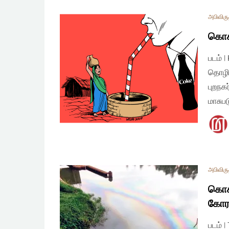
அபிவிரு
கொகா
படம் 
தொழிற
புறநக
மாசுப
அபிவிரு
கொகா
கோரல
படம் 