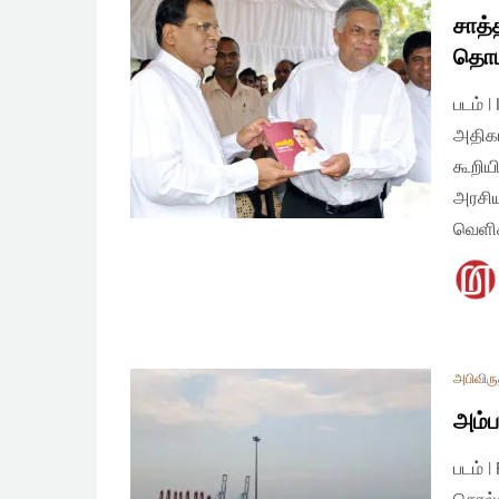
சாத்
தொட
படம் |
அதிகா
கூறிய
அரசிய
வெளிக
அபிவிரு
அம்ப
படம் 