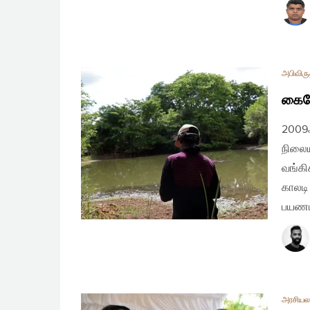
அபிவிரு
கையே
2009ஆ
நிலைய
வங்கி
காலடி
பயணம
அரசியலமை