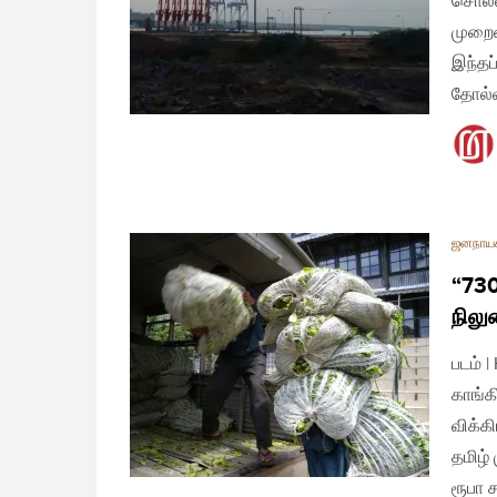
சொல்ல
முறைய
இந்தப
தோல்
ஜனநாய
“730
நிலு
படம் 
காங்க
விக்க
தமிழ்
ரூபா 