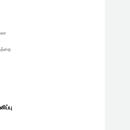
ோலா
ோகத்தை
…
ிப்பு