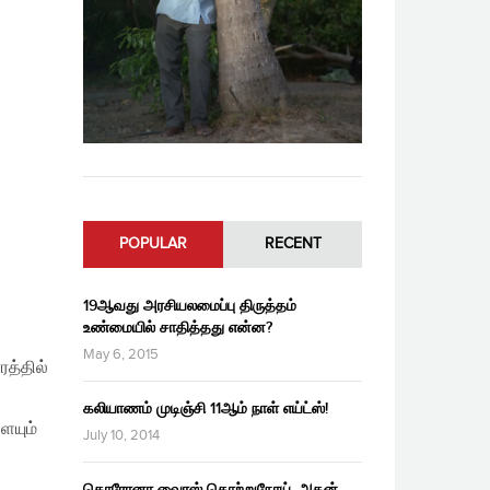
POPULAR
RECENT
19ஆவது அரசியலமைப்பு திருத்தம்
உண்மையில் சாதித்தது என்ன?
May 6, 2015
த்தில்
கலியாணம் முடிஞ்சி 11ஆம் நாள் எய்ட்ஸ்!
ையும்
July 10, 2014
கொரோனா வைரஸ் தொற்றுநோய், அதன்