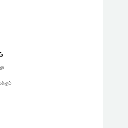
ம்
து
க்கும்