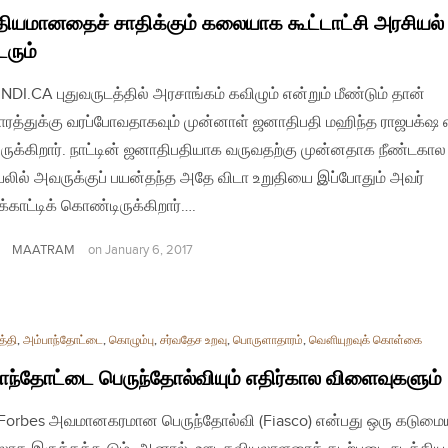
தியமானதைச் சாதிக்கும் கலையாக கூட்டாட்சி அரசியல்
ரும்
 INDI.CA புதுவருடத்தில் அரசாங்கம் கவிழும் என்றும் மீண்டும் தான்
ரத்துக்கு வரப்போவதாகவும் முன்னாள் ஜனாதிபதி மஹிந்த ராஜபக்‌ஷ எ
ிருக்கிறார். நாட்டின் ஜனாதிபதியாக வருவதற்கு முன்னதாக நீண்டகால
லில் அவருக்குப் பயன்தந்த அதே விடா உறுதியை இப்போதும் அவர்
்காட்டிக் கொண்டிருக்கிறார்….
MAATRAM
on
January 6, 2017
த்தி
,
அம்பாந்தோட்டை
,
கொழும்பு
,
சர்வதேச உறவு
,
பொருளாதாரம்
,
வௌியுறவுக் கொள்கை
ாந்தோட்டை பெருந்தோல்வியும் எதிர்கால விளைவுகளும்
| Forbes அவமானகரமான பெருந்தோல்வி (Fiasco) என்பது ஒரு கடும