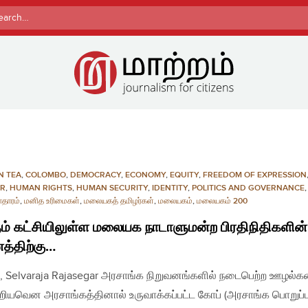
rch
N TEA
,
COLOMBO
,
DEMOCRACY
,
ECONOMY
,
EQUITY
,
FREEDOM OF EXPRESSION
R
,
HUMAN RIGHTS
,
HUMAN SECURITY
,
IDENTITY
,
POLITICS AND GOVERNANCE
,
தாரம்
,
மனித உரிமைகள்
,
மலையகத் தமிழர்கள்
,
மலையகம்
,
மலையகம் 200
் கட்சியிலுள்ள மலையக நாடாளுமன்ற பிரதிநிதிகளின்
்திற்கு…
, Selvaraja Rajasegar அரசாங்க நிறுவனங்களில் நடைபெற்ற ஊழல்
ியவென அரசாங்கத்தினால் உருவாக்கப்பட்ட கோப் (அரசாங்க பொறுப்ப