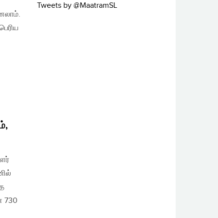
Tweets by @MaatramSL
னலாம்.
பெரிய
்,
ளர்
ணில்
்த
ன 730