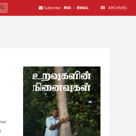
Subscribe:
RSS
|
EMAIL
ARCHIVES
,
களை
ு