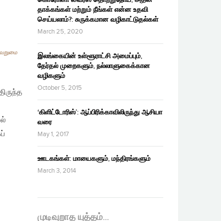
தாக்கங்கள் மற்றும் நீங்கள் என்ன உதவி
செய்யலாம்?: சுருக்கமான வழிகாட்டுதல்கள்
March 25, 2020
வறுமை
இலங்கையின் உள்ளூராட்சி அமைப்பும்,
தேர்தல் முறைகளும், நல்லாளுகைக்கான
வழிகளும்
October 5, 2015
ிருந்த
‘கிளிட்டோரிஸ்’: ஆப்பிரிக்காவிலிருந்து ஆசியா
ல்
வரை
ப்
May 1, 2017
ஊடகங்கள்: மாயைகளும், மந்திரங்களும்
March 3, 2014
முடிவுறாத யுத்தம்…