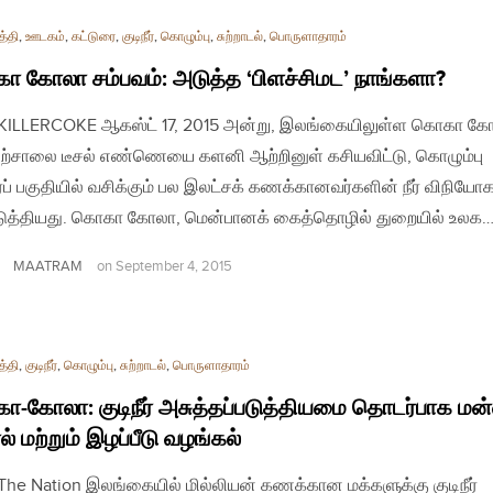
த்தி
,
ஊடகம்
,
கட்டுரை
,
குடிநீர்
,
கொழும்பு
,
சுற்றாடல்
,
பொருளாதாரம்
 கோலா சம்பவம்: அடுத்த ‘பிளச்சிமட’ நாங்களா?
| KILLERCOKE ஆகஸ்ட் 17, 2015 அன்று, இலங்கையிலுள்ள கொகா க
்சாலை டீசல் எண்ணெயை களனி ஆற்றினுள் கசியவிட்டு, கொழும்பு
ர்ப் பகுதியில் வசிக்கும் பல இலட்சக் கணக்கானவர்களின் நீர் விநிய
டுத்தியது. கொகா கோலா, மென்பானக் கைத்தொழில் துறையில் உலக
MAATRAM
on
September 4, 2015
த்தி
,
குடிநீர்
,
கொழும்பு
,
சுற்றாடல்
,
பொருளாதாரம்
-கோலா: குடிநீர் அசுத்தப்படுத்தியமை தொடர்பாக மன்ன
் மற்றும் இழப்பீடு வழங்கல்
| The Nation இலங்கையில் மில்லியன் கணக்கான மக்களுக்கு குடிநீர்