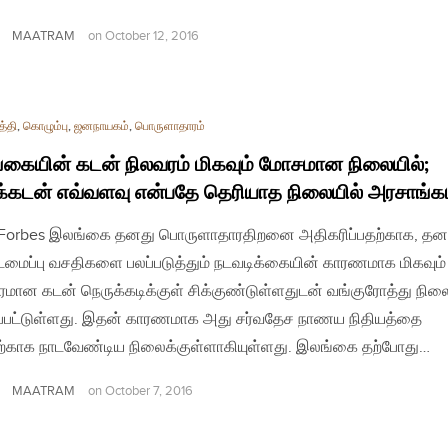
MAATRAM
on
October 12, 2016
த்தி
,
கொழும்பு
,
ஜனநாயகம்
,
பொருளாதாரம்
கையின் கடன் நிலவரம் மிகவும் மோசமான நிலையில்;
க்கடன் எவ்வளவு என்பதே தெரியாத நிலையில் அரசாங்க
| Forbes இலங்கை தனது பொருளாதாரதிறனை அதிகரிப்பதற்காக, தன
்டமைப்பு வசதிகளை பலப்படுத்தும் நடவடிக்கையின் காரணமாக மிகவும்
ரமான கடன் நெருக்கடிக்குள் சிக்குண்டுள்ளதுடன் வங்குரோத்து நிலை
்பட்டுள்ளது. இதன் காரணமாக அது சர்வதேச நாணய நிதியத்தை
்காக நாடவேண்டிய நிலைக்குள்ளாகியுள்ளது. இலங்கை தற்போது…
MAATRAM
on
October 7, 2016