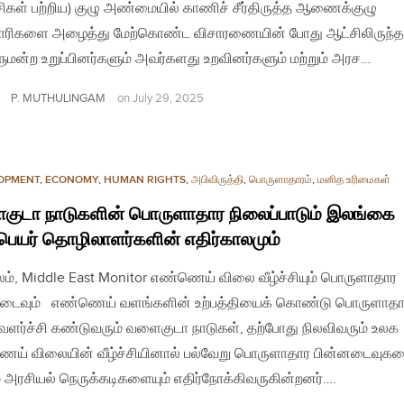
சிகள் பற்றிய) குழு அண்மையில் காணிச் சீர்திருத்த ஆணைக்குழு
ாரிகளை அழைத்து மேற்கொண்ட விசாரணையின் போது ஆட்சிலிருந்த
ுமன்ற உறுப்பினர்களும் அவர்களது உறவினர்களும் மற்றும் அரச…
P. MUTHULINGAM
on
July 29, 2025
OPMENT
,
ECONOMY
,
HUMAN RIGHTS
,
அபிவிருத்தி
,
பொருளாதாரம்
,
மனித உரிமைகள்
ுடா நாடுகளின் பொருளாதார நிலைப்பாடும் இலங்கை
்பெயர் தொழிலாளர்களின் எதிர்காலமும்
லம், Middle East Monitor எண்ணெய் விலை வீழ்ச்சியும் பொருளாதார
டைவும் எண்ணெய் வளங்களின் உற்பத்தியைக் கொண்டு பொருளாதார
 வளர்ச்சி கண்டுவரும் வளைகுடா நாடுகள், தற்போது நிலவிவரும் உலக
ய் விலையின் வீழ்ச்சியினால் பல்வேறு பொருளாதார பின்னடைவுகள
ம் அரசியல் நெருக்கடிகளையும் எதிர்நோக்கிவருகின்றனர்….