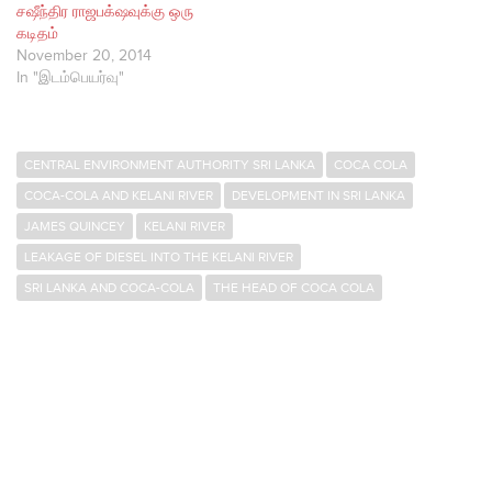
சஷீந்திர ராஜபக்‌ஷவுக்கு ஒரு
கடிதம்
November 20, 2014
In "இடம்பெயர்வு"
CENTRAL ENVIRONMENT AUTHORITY SRI LANKA
COCA COLA
COCA-COLA AND KELANI RIVER
DEVELOPMENT IN SRI LANKA
JAMES QUINCEY
KELANI RIVER
LEAKAGE OF DIESEL INTO THE KELANI RIVER
SRI LANKA AND COCA-COLA
THE HEAD OF COCA COLA