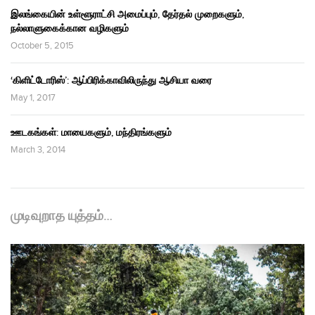
இலங்கையின் உள்ளூராட்சி அமைப்பும், தேர்தல் முறைகளும்,
நல்லாளுகைக்கான வழிகளும்
October 5, 2015
‘கிளிட்டோரிஸ்’: ஆப்பிரிக்காவிலிருந்து ஆசியா வரை
May 1, 2017
ஊடகங்கள்: மாயைகளும், மந்திரங்களும்
March 3, 2014
முடிவுறாத யுத்தம்…