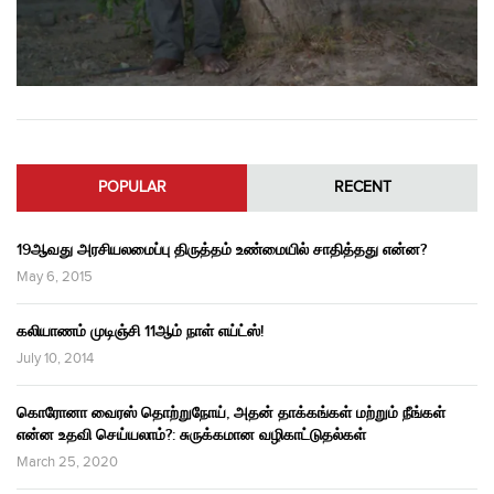
POPULAR
RECENT
19ஆவது அரசியலமைப்பு திருத்தம் உண்மையில் சாதித்தது என்ன?
May 6, 2015
கலியாணம் முடிஞ்சி 11ஆம் நாள் எய்ட்ஸ்!
July 10, 2014
கொரோனா வைரஸ் தொற்றுநோய், அதன் தாக்கங்கள் மற்றும் நீங்கள்
என்ன உதவி செய்யலாம்?: சுருக்கமான வழிகாட்டுதல்கள்
March 25, 2020