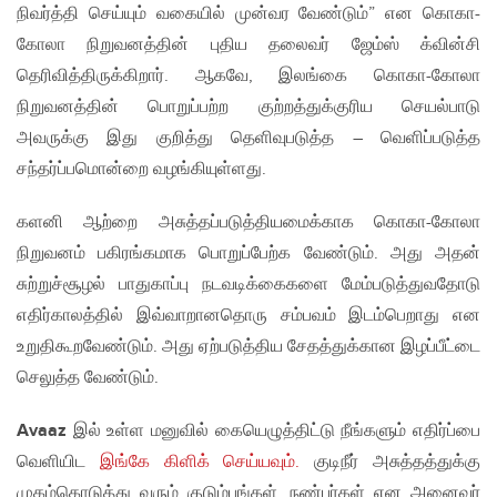
நிவர்த்தி செய்யும் வகையில் முன்வர வேண்டும்” என கொகா-
கோலா நிறுவனத்தின் புதிய தலைவர் ஜேம்ஸ் க்வின்சி
தெரிவித்திருக்கிறார். ஆகவே, இலங்கை கொகா-கோலா
நிறுவனத்தின் பொறுப்பற்ற குற்றத்துக்குரிய செயல்பாடு
அவருக்கு இது குறித்து தெளிவுபடுத்த – வெளிப்படுத்த
சந்தர்ப்பமொன்றை வழங்கியுள்ளது.
களனி ஆற்றை அசுத்தப்படுத்தியமைக்காக கொகா-கோலா
நிறுவனம் பகிரங்கமாக பொறுப்பேற்க வேண்டும். அது அதன்
சுற்றுச்சூழல் பாதுகாப்பு நடவடிக்கைகளை மேம்படுத்துவதோடு
எதிர்காலத்தில் இவ்வாறானதொரு சம்பவம் இடம்பெறாது என
உறுதிகூறவேண்டும். அது ஏற்படுத்திய சேதத்துக்கான இழப்பீட்டை
செலுத்த வேண்டும்.
Avaaz
இல் உள்ள மனுவில் கையெழுத்திட்டு நீங்களும் எதிர்ப்பை
வெளியிட
இங்கே கிளிக் செய்யவும்.
குடிநீர் அசுத்தத்துக்கு
முகம்கொடுத்து வரும் குடும்பங்கள், நண்பர்கள் என அனைவர்