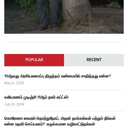
POPULAR
RECENT
19ஆவது அரசியலமைப்பு திருத்தம் உண்மையில் சாதித்தது என்ன?
May 6, 2015
கலியாணம் முடிஞ்சி 11ஆம் நாள் எய்ட்ஸ்!
July 10, 2014
கொரோனா வைரஸ் தொற்றுநோய், அதன் தாக்கங்கள் மற்றும் நீங்கள்
என்ன உதவி செய்யலாம்?: சுருக்கமான வழிகாட்டுதல்கள்