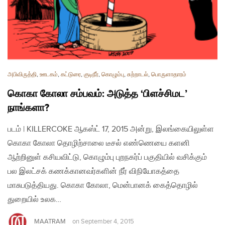
அபிவிருத்தி
,
ஊடகம்
,
கட்டுரை
,
குடிநீர்
,
கொழும்பு
,
சுற்றாடல்
,
பொருளாதாரம்
கொகா கோலா சம்பவம்: அடுத்த ‘பிளச்சிமட’
நாங்களா?
படம் | KILLERCOKE ஆகஸ்ட் 17, 2015 அன்று, இலங்கையிலுள்ள
கொகா கோலா தொழிற்சாலை டீசல் எண்ணெயை களனி
ஆற்றினுள் கசியவிட்டு, கொழும்பு புறநகர்ப் பகுதியில் வசிக்கும்
பல இலட்சக் கணக்கானவர்களின் நீர் விநியோகத்தை
மாசுபடுத்தியது. கொகா கோலா, மென்பானக் கைத்தொழில்
துறையில் உலக…
MAATRAM
on
September 4, 2015