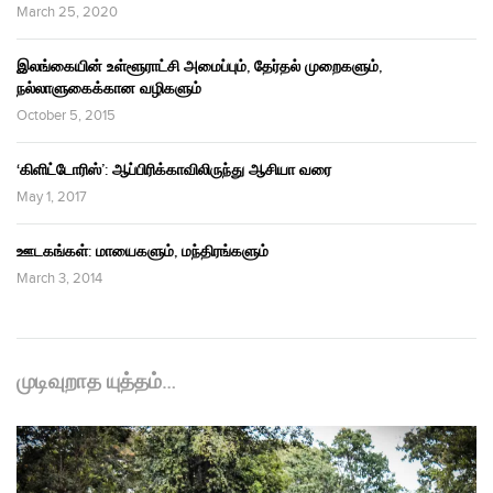
March 25, 2020
இலங்கையின் உள்ளூராட்சி அமைப்பும், தேர்தல் முறைகளும்,
நல்லாளுகைக்கான வழிகளும்
October 5, 2015
‘கிளிட்டோரிஸ்’: ஆப்பிரிக்காவிலிருந்து ஆசியா வரை
May 1, 2017
ஊடகங்கள்: மாயைகளும், மந்திரங்களும்
March 3, 2014
முடிவுறாத யுத்தம்…