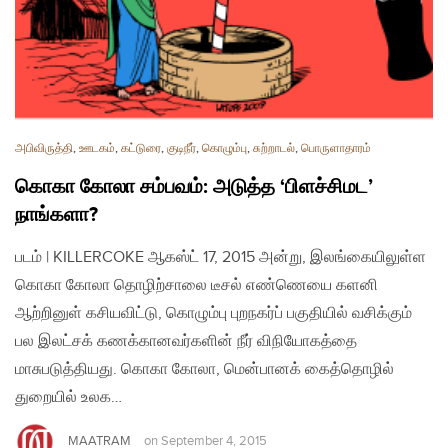
அபிவிருத்தி
,
ஊடகம்
,
கட்டுரை
,
குடிநீர்
,
கொழும்பு
,
சுற்றாடல்
,
பொருளாதாரம்
கொகா கோலா சம்பவம்: அடுத்த ‘பிளச்சிமட’
நாங்களா?
படம் | KILLERCOKE ஆகஸ்ட் 17, 2015 அன்று, இலங்கையிலுள்ள
கொகா கோலா தொழிற்சாலை டீசல் எண்ணெயை களனி
ஆற்றினுள் கசியவிட்டு, கொழும்பு புறநகர்ப் பகுதியில் வசிக்கும்
பல இலட்சக் கணக்கானவர்களின் நீர் விநியோகத்தை
மாசுபடுத்தியது. கொகா கோலா, மென்பானக் கைத்தொழில்
துறையில் உலக…
MAATRAM
on
September 4, 2015