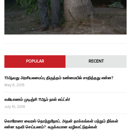
POPULAR
RECENT
19ஆவது அரசியலமைப்பு திருத்தம் உண்மையில் சாதித்தது என்ன?
May 6, 2015
கலியாணம் முடிஞ்சி 11ஆம் நாள் எய்ட்ஸ்!
July 10, 2014
கொரோனா வைரஸ் தொற்றுநோய், அதன் தாக்கங்கள் மற்றும் நீங்கள்
என்ன உதவி செய்யலாம்?: சுருக்கமான வழிகாட்டுதல்கள்