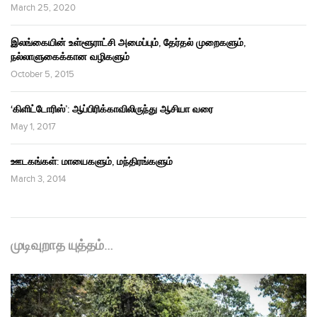
March 25, 2020
இலங்கையின் உள்ளூராட்சி அமைப்பும், தேர்தல் முறைகளும்,
நல்லாளுகைக்கான வழிகளும்
October 5, 2015
‘கிளிட்டோரிஸ்’: ஆப்பிரிக்காவிலிருந்து ஆசியா வரை
May 1, 2017
ஊடகங்கள்: மாயைகளும், மந்திரங்களும்
March 3, 2014
முடிவுறாத யுத்தம்…