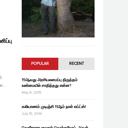
ிப்பு
POPULAR
RECENT
்.
19ஆவது அரசியலமைப்பு திருத்தம்
பல…
உண்மையில் சாதித்தது என்ன?
May 6, 2015
கலியாணம் முடிஞ்சி 11ஆம் நாள் எய்ட்ஸ்!
July 10, 2014
கொரோனா வைரஸ் தொற்றுநோய், அதன்