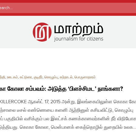
rch
த்தி
,
ஊடகம்
,
கட்டுரை
,
குடிநீர்
,
கொழும்பு
,
சுற்றாடல்
,
பொருளாதாரம்
 கோலா சம்பவம்: அடுத்த ‘பிளச்சிமட’ நாங்களா?
| KILLERCOKE ஆகஸ்ட் 17, 2015 அன்று, இலங்கையிலுள்ள கொகா க
்சாலை டீசல் எண்ணெயை களனி ஆற்றினுள் கசியவிட்டு, கொழும்பு
ர்ப் பகுதியில் வசிக்கும் பல இலட்சக் கணக்கானவர்களின் நீர் விநிய
டுத்தியது. கொகா கோலா, மென்பானக் கைத்தொழில் துறையில் உலக