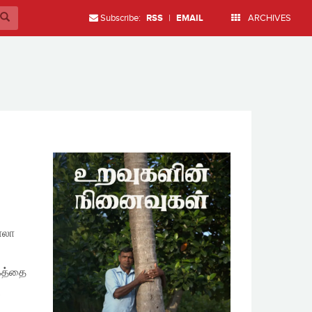
Subscribe:
RSS
|
EMAIL
ARCHIVES
ோலா
ோகத்தை
…