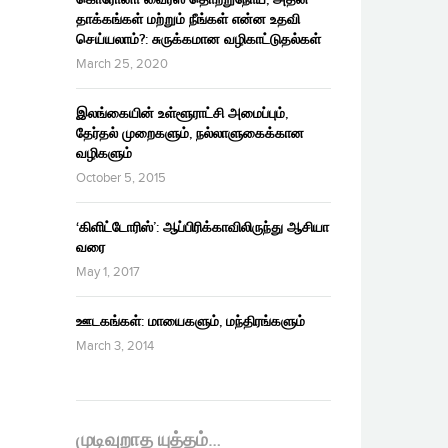
தாக்கங்கள் மற்றும் நீங்கள் என்ன உதவி
செய்யலாம்?: சுருக்கமான வழிகாட்டுதல்கள்
March 25, 2020
இலங்கையின் உள்ளூராட்சி அமைப்பும்,
தேர்தல் முறைகளும், நல்லாளுகைக்கான
வழிகளும்
October 5, 2015
‘கிளிட்டோரிஸ்’: ஆப்பிரிக்காவிலிருந்து ஆசியா
வரை
May 1, 2017
ஊடகங்கள்: மாயைகளும், மந்திரங்களும்
March 3, 2014
முடிவுறாத யுத்தம்…