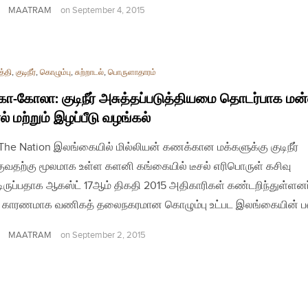
MAATRAM
on
September 4, 2015
த்தி
,
குடிநீர்
,
கொழும்பு
,
சுற்றாடல்
,
பொருளாதாரம்
-கோலா: குடிநீர் அசுத்தப்படுத்தியமை தொடர்பாக மன்ன
் மற்றும் இழப்பீடு வழங்கல்
| The Nation இலங்கையில் மில்லியன் கணக்கான மக்களுக்கு குடிநீர்
ுவதற்கு மூலமாக உள்ள களனி கங்கையில் டீசல் எரிபொருள் கசிவு
்டிருப்பதாக ஆகஸ்ட் 17ஆம் திகதி 2015 அதிகாரிகள் கண்டறிந்துள்ளனர
 காரணமாக வணிகத் தலைநகரமான கொழும்பு உட்பட இலங்கையின் 
MAATRAM
on
September 2, 2015