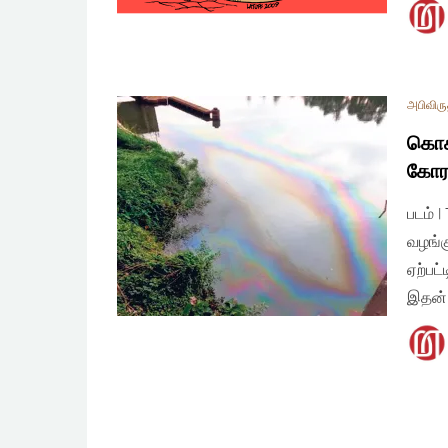
அபிவிரு
கொகா
கோரல
படம் 
வழங்க
ஏற்பட
இதன்