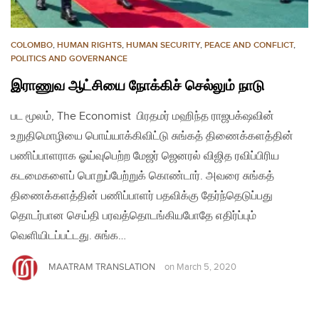
COLOMBO
,
HUMAN RIGHTS
,
HUMAN SECURITY
,
PEACE AND CONFLICT
,
POLITICS AND GOVERNANCE
இராணுவ ஆட்சியை நோக்கிச் செல்லும் நாடு
பட மூலம், The Economist பிரதமர் மஹிந்த ராஜபக்‌ஷவின்
உறுதிமொழியை பொய்யாக்கிவிட்டு சுங்கத் திணைக்களத்தின்
பணிப்பாளராக ஓய்வுபெற்ற மேஜர் ஜெனரல் விஜித ரவிப்பிரிய
கடமைகளைப் பொறுப்பேற்றுக் கொண்டார். அவரை சுங்கத்
திணைக்களத்தின் பணிப்பாளர் பதவிக்கு தேர்ந்தெடுப்பது
தொடர்பான செய்தி பரவத்தொடங்கியபோதே எதிர்ப்பும்
வெளியிடப்பட்டது. சுங்க…
MAATRAM TRANSLATION
on
March 5, 2020