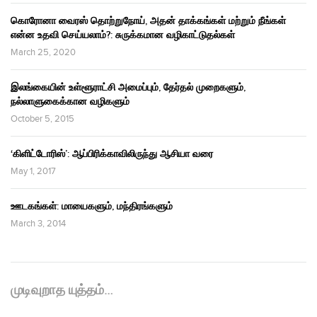
கொரோனா வைரஸ் தொற்றுநோய், அதன் தாக்கங்கள் மற்றும் நீங்கள்
என்ன உதவி செய்யலாம்?: சுருக்கமான வழிகாட்டுதல்கள்
March 25, 2020
இலங்கையின் உள்ளூராட்சி அமைப்பும், தேர்தல் முறைகளும்,
நல்லாளுகைக்கான வழிகளும்
October 5, 2015
‘கிளிட்டோரிஸ்’: ஆப்பிரிக்காவிலிருந்து ஆசியா வரை
May 1, 2017
ஊடகங்கள்: மாயைகளும், மந்திரங்களும்
March 3, 2014
முடிவுறாத யுத்தம்…