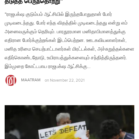
தடுத்த பெருந்தொற்று”
“ராஜபக்‌ஷ குடும்பம் ஆட்சியில் இருந்தபோதுதான் போர்
முடிவடைந்தது. போர் எந்த விதத்தில் முடிவடைந்தது என்று எம்
அனைவருக்கும் தெரியும். பாரதூரமான மனிதாபிமானத்துக்கு
எதிரான போர்க்குற்றங்கள் இடம்பெற்றன. ஊடகவியலாளர்கள்,
மனித உரிமை செயற்பாட்டாளர்கள் மிரட்டல்கள், அச்சுறுத்தல்களை
எதிர்கொண்டதோடு, உயிராபத்துக்களையும் சந்தித்திருந்தனர்.
இம்முறை கோட்டபாய ராஜபக்‌ஷ ஆட்சிக்கு…
MAATRAM
on
November 22, 2021