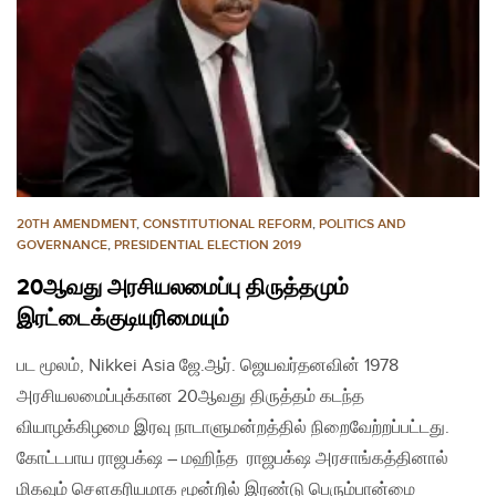
20TH AMENDMENT
,
CONSTITUTIONAL REFORM
,
POLITICS AND
GOVERNANCE
,
PRESIDENTIAL ELECTION 2019
20ஆவது அரசியலமைப்பு திருத்தமும்
இரட்டைக்குடியுரிமையும்
பட மூலம், Nikkei Asia ஜே.ஆர். ஜெயவர்தனவின் 1978
அரசியலமைப்புக்கான 20ஆவது திருத்தம் கடந்த
வியாழக்கிழமை இரவு நாடாளுமன்றத்தில் நிறைவேற்றப்பட்டது.
கோட்டபாய ராஜபக்‌ஷ – மஹிந்த ராஜபக்‌ஷ அரசாங்கத்தினால்
மிகவும் சௌகரியமாக மூன்றில் இரண்டு பெரும்பான்மை