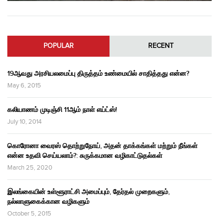
POPULAR
RECENT
19ஆவது அரசியலமைப்பு திருத்தம் உண்மையில் சாதித்தது என்ன?
May 6, 2015
கலியாணம் முடிஞ்சி 11ஆம் நாள் எய்ட்ஸ்!
July 10, 2014
கொரோனா வைரஸ் தொற்றுநோய், அதன் தாக்கங்கள் மற்றும் நீங்கள்
என்ன உதவி செய்யலாம்?: சுருக்கமான வழிகாட்டுதல்கள்
March 25, 2020
இலங்கையின் உள்ளூராட்சி அமைப்பும், தேர்தல் முறைகளும்,
நல்லாளுகைக்கான வழிகளும்
October 5, 2015