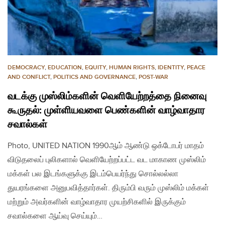
DEMOCRACY
,
EDUCATION
,
EQUITY
,
HUMAN RIGHTS
,
IDENTITY
,
PEACE
AND CONFLICT
,
POLITICS AND GOVERNANCE
,
POST-WAR
வடக்கு முஸ்லிம்களின் வெளியேற்றத்தை நினைவு
கூருதல்: முள்ளியவளை பெண்களின் வாழ்வாதார
சவால்கள்
Photo, UNITED NATION 1990ஆம் ஆண்டு ஒக்டோபர் மாதம்
விடுதலைப் புலிகளால் வெளியேற்றப்பட்ட வட மாகாண முஸ்லிம்
மக்கள் பல இடங்களுக்கு இடம்பெயர்ந்து சொல்லல்லா
துயரங்களை அனுபவித்தார்கள். திரும்பி வரும் முஸ்லிம் மக்கள்
மற்றும் அவர்களின் வாழ்வாதார முயற்சிகளில் இருக்கும்
சவால்களை ஆய்வு செய்யும்…