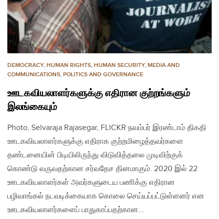
DEMOCRACY
,
HUMAN RIGHTS
,
HUMAN SECURITY
,
MEDIA AND
COMMUNICATIONS
,
POLITICS AND GOVERNANCE
ஊடகவியலாளர்களுக்கு எதிரான குற்றங்களும்
இலங்கையும்
Photo, Selvaraja Rajasegar, FLICKR நவம்பர் இரண்டாம் திகதி
ஊடகவியலாளர்களுக்கு எதிராக குற்றமிழைத்தவர்களை
தண்டனையின் பிடியிலிருந்து விடுவித்தலை முடிவிற்குக்
கொண்டு வருவதற்கான சர்வதேச தினமாகும். 2020 இல் 22
ஊடகவியலாளர்கள் அவர்களுடைய பணிக்கு எதிரான
பழிவாங்கல் நடவடிக்கையாக கொலை செய்யப்பட்டுள்ளனர் என
ஊடகவியலாளர்களைப் பாதுகாப்பதற்கான…