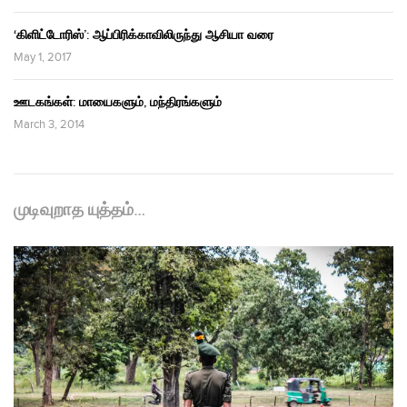
‘கிளிட்டோரிஸ்’: ஆப்பிரிக்காவிலிருந்து ஆசியா வரை
May 1, 2017
ஊடகங்கள்: மாயைகளும், மந்திரங்களும்
March 3, 2014
முடிவுறாத யுத்தம்…