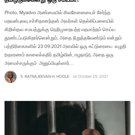
Photo, Myadvo அண்மையில் சிவசேனையைச் சேர்ந்த
மறவன்புலவு சச்சிதானந்தன் அவர்கள் தெல்லிப்பளையில்
கிறிஸ்தவ சமயத்துக்கு நெறிமுறையற்ற மதமாற்றம் செய்ய
தூண்டப்படுகிறார்ளென்றும், அதை நிறுத்தவேண்டும் என்றும்
பத்திரிகைகளில் 23.09.2021 அளவில் ஒரு கட்டுரையை எழுதி
(உதாரணம் காலைக்கதிர் தமிழ்வின், ஈழநாடு), அதை ஒரு
அமைச்சருக்கும் அனுப்பியுள்ளார்….
S. RATNAJEEVAN H. HOOLE
on
October 25, 2021