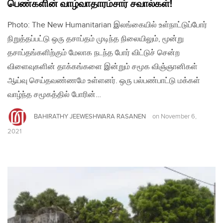
பெண்களின் வாழ்வாதாரம்சார் சவால்கள்!
Photo: The New Humanitarian இலங்கையில் உள்நாட்டுப்போர்
நிறுத்தப்பட்டு ஒரு தசாப்தம் முடிந்த நிலையிலும், மூன்று
தசாப்தங்களிற்கும் மேலாக நடந்த போர் விட்டுச் சென்ற
விளைவுகளின் தாக்கங்களை இன்றும் சமூக விஞ்ஞானிகள்
ஆய்வு செய்தவண்ணமே உள்ளனர். ஒரு பல்பண்பாட்டு மக்கள்
வாழ்ந்த சமூகத்தில் போரின்…
BAHIRATHY JEEWESHWARA RASANEN
on
November 6,
2021