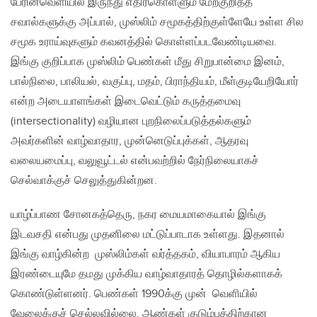
பேரினவெளியில் இருந்து எதிர்கொள்ளும் மேற்குறித்த
சவால்களுக்கு அப்பால், முஸ்லிம் சமூகத்திற்குள்ளேயே உள்ள சில
சமூக உராய்வுகளும் கவனத்தில் கொள்ளப்படவேண்டியவை.
இங்கு குறிப்பாக முஸ்லிம் பெண்கள் மீது சிறுபான்மை இனம்,
பால்நிலை, பாலியல், வகுப்பு, மதம், பிராந்தியம், மீள்குடியேறியோர்
என்ற அடையாளங்கள் இடைவெட்டும் கருத்தமைவு
(intersectionality) வழியான புறநிலைப்படுத்தல்களும்
அவர்களின் வாழ்வாதார, முன்னெடுப்புக்கள், ஆதரவு
வலையமைப்பு, வலுவூட்டல் என்பவற்றில் நேர்நிலையாகச்
செல்வாக்குச் செலுத்துகின்றன.
யாழ்ப்பாண சோனகத்தெரு, நகர மையமாகையால் இங்கு
இடவசதி என்பது முதனிலை மட்டுப்பாடாக உள்ளது. இதனால்
இங்கு வாழ்கின்ற முஸ்லிம்கள் வர்த்தகம், வியாபாரம் ஆகிய
இரண்டையுமே தமது முக்கிய வாழ்வாதாரத் தொழில்களாகக்
கொண்டுள்ளனர். பெண்கள் 1990க்கு முன் வெளியில்
வேலைக்குச் செல்லவில்லை. ஆண்கள் குடும்பத்திற்கான