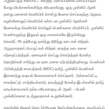
அதுவே ஒரு கிராமமட்ட உள்ளூர் அமைப்பினால் செய்யப்படும்
போது விமர்சனங்களிற்கு உரியதாகிறது. ஒரு முஸ்லிம் ஆண்
தனது மனைவி வெளியில் சென்று வேலை செய்வதற்கு ஆதரவு
வழங்கினாலும் வெளியில் உள்ள பல முஸ்லிம் ஆண்கள்
வேலைக்கு வெளியில் செல்லும் பெண்களை விமர்சிப்பர். முஸ்லிம்
பெண்களுக்கு இதுவும் ஒரு சவாலாகவே இருக்கிறது.
கொவிட்-19, தற்போது நகர்ந்து திரிந்து உடைகள் விற்றல்,
அழகுசாதனப் பொருட்கள் விற்றல், தைத்த உடைகளை
சந்தைப்படுத்தல், உணவுகள் செய்து கொடுத்தல் போன்ற
தொழில்கள் சார்ந்து பல தடைகளை ஏற்படுத்தியுள்ளது. பெண்கள்
அபிவிருத்தி மையத்தால் (WDC) தமிழ், முஸ்லிம் பெண்கள்
இணைந்து தையல் வேலைகளைச் செய்தனர். அல்லைப்பிட்டி,
சாவற்கட்டு, சாத்தியக்காடு, நாவற்குழி போன்ற இடங்களில் தமிழ்
வாடிக்கையாளர் நல்ல மரியாதையுடன் ஆண் – பெண்
முஸ்லிம்களை நடத்துவதாகக் கூறுகின்றனர்.
நகரத்தில் நிலவும் தொடர்ச்சியான நிலப்பற்றாக்குறை, குடியிருப்புப்