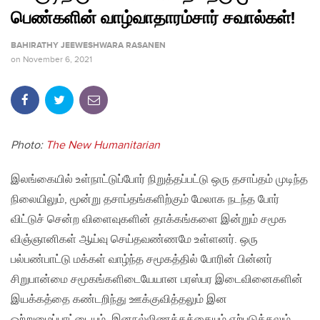
பெண்களின் வாழ்வாதாரம்சார் சவால்கள்!
BAHIRATHY JEEWESHWARA RASANEN
on
November 6, 2021
Photo:
The New Humanitarian
இலங்கையில் உள்நாட்டுப்போர் நிறுத்தப்பட்டு ஒரு தசாப்தம் முடிந்த
நிலையிலும், மூன்று தசாப்தங்களிற்கும் மேலாக நடந்த போர்
விட்டுச் சென்ற விளைவுகளின் தாக்கங்களை இன்றும் சமூக
விஞ்ஞானிகள் ஆய்வு செய்தவண்ணமே உள்ளனர். ஒரு
பல்பண்பாட்டு மக்கள் வாழ்ந்த சமூகத்தில் போரின் பின்னர்
சிறுபான்மை சமூகங்களிடையேயான பரஸ்பர இடைவினைகளின்
இயக்கத்தை கண்டறிந்து ஊக்குவித்தலும் இன
ஒற்றுமைப்பாட்டையும், இனநல்லிணக்கத்தையும் ஏற்படுத்தலும்