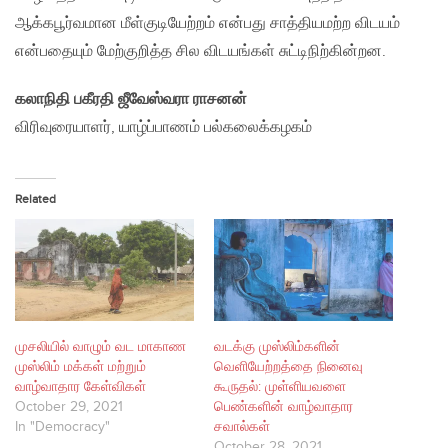
ஆக்கபூர்வமான மீள்குடியேற்றம் என்பது சாத்தியமற்ற விடயம்
என்பதையும் மேற்குறித்த சில விடயங்கள் சுட்டிநிற்கின்றன.
கலாநிதி பகீரதி ஜீவேஸ்வரா ராசனன்
விரிவுரையாளர், யாழ்ப்பாணம் பல்கலைக்கழகம்
Related
முசலியில் வாழும் வட மாகாண
வடக்கு முஸ்லிம்களின்
முஸ்லிம் மக்கள் மற்றும்
வெளியேற்றத்தை நினைவு
வாழ்வாதார கேள்விகள்
கூருதல்: முள்ளியவளை
October 29, 2021
பெண்களின் வாழ்வாதார
In "Democracy"
சவால்கள்
October 28, 2021