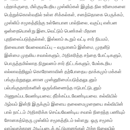
பற்றாக்குறை, மீள்குடியேறிய முஸ்லிம்கள் இழந்த நில உரிமைகளை
பெற்றுக்கொள்வதில் உள்ள சிக்கல்கள், சனத்தொகை பெருக்கம்,
முஸ்லிம் சமூகத்திற்கு உள்ளேயான பால்நிலை, வகுப்பு என்பன
ஒன்றையொன்று இடைவெட்டும் பெண்கள் மீதான
புறநிலைப்படுத்தல்கள், இஸ்லாம் கூறும் வட்டி சார் நியமம்,
நிலையான வேலைவாய்ப்பு – வருமானம் இன்மை, முதலீடு
இன்மை முதலிய சவால்களும், அதிகரித்த சந்தை போட்டிகளும்,
பொருத்தமில்லாத நிறுவனம் சார் திட்டங்களும், மேல்கூறிய
எல்லாவற்றிலும் கொரோனாவின் தற்போதைய தாக்கமும் மக்கள்
பங்குபற்றுதலுடனான முன்னுரிமைப்படுத்தலுடனும்
பல்பங்குதாரர்களின் ஒருங்கிணைந்த ஈடுபாட்டுடனும்
அணுகப்படவேண்டியவை; தீர்க்கப்படவேண்டியவை. கல்வியில்
ஆர்வம் இன்றி இருக்கும் இளைய தலைமைமுறையை கல்வியின்
பால் நாட்டம் அதிகரிக்க செய்யவேண்டிய சவால் நிறைந்த பணியும்
சோனகத்தெரு முஸ்லிம் சமூகத்திடம் உள்ளது. ஒரு சமூகம்
வாழ்வதற்கான அடிப்படைக் கட்டுமானங்கள் அற்ற நிலையில்