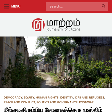
S
Search
MENU
k
for:
i
p
t
o
m
a
i
n
c
o
n
t
e
n
DEMOCRACY
,
EQUITY
,
HUMAN RIGHTS
,
IDENTITY
,
IDPS AND REFUGEES
,
t
PEACE AND CONFLICT
,
POLITICS AND GOVERNANCE
,
POST-WAR
மீள்குடிதிரும்பிய சோனகத்தெரு முஸ்லிம்