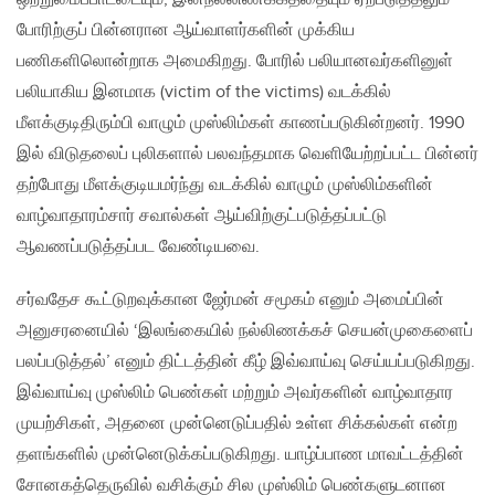
போரிற்குப் பின்னரான ஆய்வாளர்களின் முக்கிய
பணிகளிலொன்றாக அமைகிறது. போரில் பலியானவர்களினுள்
பலியாகிய இனமாக (victim of the victims) வடக்கில்
மீளக்குடிதிரும்பி வாழும் முஸ்லிம்கள் காணப்படுகின்றனர். 1990
இல் விடுதலைப் புலிகளால் பலவந்தமாக வெளியேற்றப்பட்ட பின்னர்
தற்போது மீளக்குடியமர்ந்து வடக்கில் வாழும் முஸ்லிம்களின்
வாழ்வாதாரம்சார் சவால்கள் ஆய்விற்குட்படுத்தப்பட்டு
ஆவணப்படுத்தப்பட வேண்டியவை.
சர்வதேச கூட்டுறவுக்கான ஜேர்மன் சமூகம் எனும் அமைப்பின்
அனுசரனையில் ‘இலங்கையில் நல்லிணக்கச் செயன்முகைளைப்
பலப்படுத்தல்’ எனும் திட்டத்தின் கீழ் இவ்வாய்வு செய்யப்படுகிறது.
இவ்வாய்வு முஸ்லிம் பெண்கள் மற்றும் அவர்களின் வாழ்வாதார
முயற்சிகள், அதனை முன்னெடுப்பதில் உள்ள சிக்கல்கள் என்ற
தளங்களில் முன்னெடுக்கப்படுகிறது. யாழ்ப்பாண மாவட்டத்தின்
சோனகத்தெருவில் வசிக்கும் சில முஸ்லிம் பெண்களுடனான