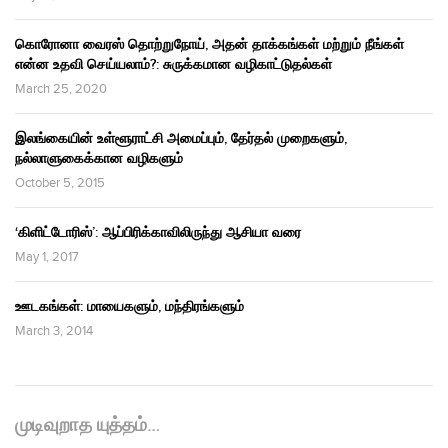
கொரோனா வைரஸ் தொற்றுநோய், அதன் தாக்கங்கள் மற்றும் நீங்கள்
என்ன உதவி செய்யலாம்?: சுருக்கமான வழிகாட்டுதல்கள்
March 25, 2020
இலங்கையின் உள்ளூராட்சி அமைப்பும், தேர்தல் முறைகளும்,
நல்லாளுகைக்கான வழிகளும்
October 5, 2015
‘கிளிட்டோரிஸ்’: ஆப்பிரிக்காவிலிருந்து ஆசியா வரை
May 1, 2017
ஊடகங்கள்: மாயைகளும், மந்திரங்களும்
March 3, 2014
முடிவுறாத யுத்தம்…