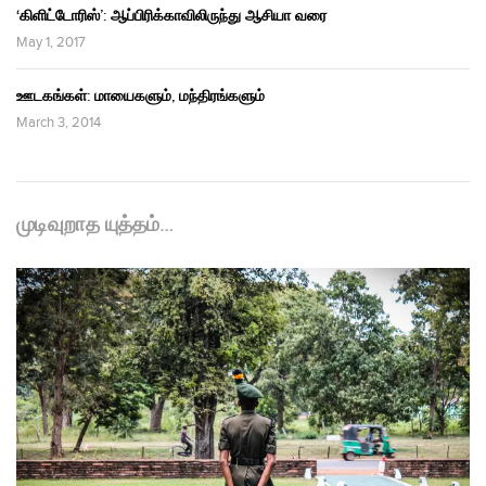
‘கிளிட்டோரிஸ்’: ஆப்பிரிக்காவிலிருந்து ஆசியா வரை
May 1, 2017
ஊடகங்கள்: மாயைகளும், மந்திரங்களும்
March 3, 2014
முடிவுறாத யுத்தம்…