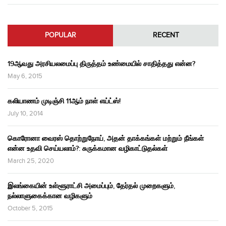
POPULAR
RECENT
19ஆவது அரசியலமைப்பு திருத்தம் உண்மையில் சாதித்தது என்ன?
May 6, 2015
கலியாணம் முடிஞ்சி 11ஆம் நாள் எய்ட்ஸ்!
July 10, 2014
கொரோனா வைரஸ் தொற்றுநோய், அதன் தாக்கங்கள் மற்றும் நீங்கள்
என்ன உதவி செய்யலாம்?: சுருக்கமான வழிகாட்டுதல்கள்
March 25, 2020
இலங்கையின் உள்ளூராட்சி அமைப்பும், தேர்தல் முறைகளும்,
நல்லாளுகைக்கான வழிகளும்
October 5, 2015