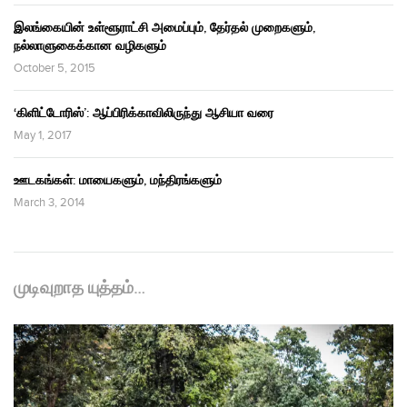
இலங்கையின் உள்ளூராட்சி அமைப்பும், தேர்தல் முறைகளும்,
நல்லாளுகைக்கான வழிகளும்
October 5, 2015
‘கிளிட்டோரிஸ்’: ஆப்பிரிக்காவிலிருந்து ஆசியா வரை
May 1, 2017
ஊடகங்கள்: மாயைகளும், மந்திரங்களும்
March 3, 2014
முடிவுறாத யுத்தம்…