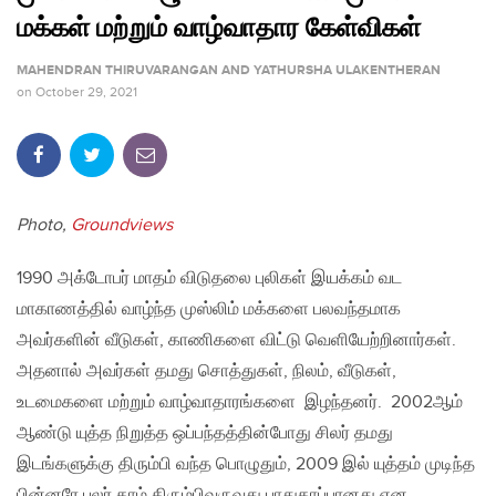
மக்கள் மற்றும் வாழ்வாதார கேள்விகள்
MAHENDRAN THIRUVARANGAN AND YATHURSHA ULAKENTHERAN
on
October 29, 2021
Photo,
Groundviews
1990 அக்டோபர் மாதம் விடுதலை புலிகள் இயக்கம் வட
மாகாணத்தில் வாழ்ந்த முஸ்லிம் மக்களை பலவந்தமாக
அவர்களின் வீடுகள், காணிகளை விட்டு வெளியேற்றினார்கள்.
அதனால் அவர்கள் தமது சொத்துகள், நிலம், வீடுகள்,
உடமைகளை மற்றும் வாழ்வாதாரங்களை இழந்தனர். 2002ஆம்
ஆண்டு யுத்த நிறுத்த ஒப்பந்தத்தின்போது சிலர் தமது
இடங்களுக்கு திரும்பி வந்த பொழுதும், 2009 இல் யுத்தம் முடிந்த
பின்னரே பலர் தாம் திரும்பிவருவது பாதுகாப்பானது என