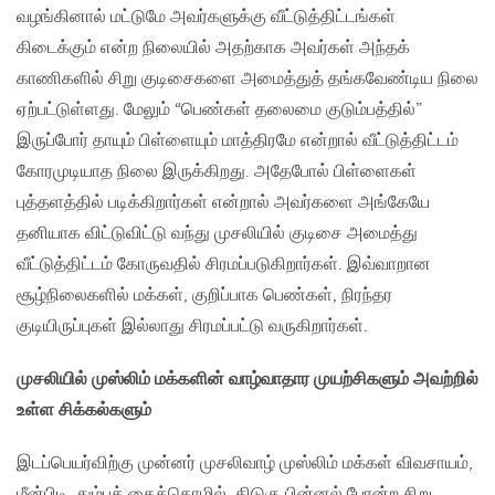
வழங்கினால் மட்டுமே அவர்களுக்கு வீட்டுத்திட்டங்கள்
கிடைக்கும் என்ற நிலையில் அதற்காக அவர்கள் அந்தக்
காணிகளில் சிறு குடிசைகளை அமைத்துத் தங்கவேண்டிய நிலை
ஏற்பட்டுள்ளது. மேலும் “பெண்கள் தலைமை குடும்பத்தில்”
இருப்போர் தாயும் பிள்ளையும் மாத்திரமே என்றால் வீட்டுத்திட்டம்
கோரமுடியாத நிலை இருக்கிறது. அதேபோல் பிள்ளைகள்
புத்தளத்தில் படிக்கிறார்கள் என்றால் அவர்களை அங்கேயே
தனியாக விட்டுவிட்டு வந்து முசலியில் குடிசை அமைத்து
வீட்டுத்திட்டம் கோருவதில் சிரமப்படுகிறார்கள். இவ்வாறான
சூழ்நிலைகளில் மக்கள், குறிப்பாக பெண்கள், நிரந்தர
குடியிருப்புகள் இல்லாது சிரமப்பட்டு வருகிறார்கள்.
முசலியில் முஸ்லிம் மக்களின் வாழ்வாதார முயற்சிகளும் அவற்றில்
உள்ள சிக்கல்களும்
இடப்பெயர்விற்கு முன்னர் முசலிவாழ் முஸ்லிம் மக்கள் விவசாயம்,
மீன்பிடி, தும்புக் கைத்தொழில், கிடுகு பின்னல் போன்ற சிறு