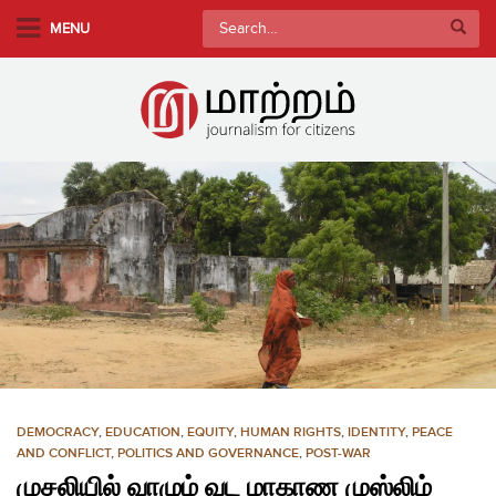
S
Search
MENU
k
for:
i
p
t
o
m
a
i
n
c
o
n
t
e
n
DEMOCRACY
,
EDUCATION
,
EQUITY
,
HUMAN RIGHTS
,
IDENTITY
,
PEACE
t
AND CONFLICT
,
POLITICS AND GOVERNANCE
,
POST-WAR
முசலியில் வாழும் வட மாகாண முஸ்லிம்