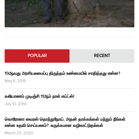
POPULAR
RECENT
19ஆவது அரசியலமைப்பு திருத்தம் உண்மையில் சாதித்தது என்ன?
May 6, 2015
கலியாணம் முடிஞ்சி 11ஆம் நாள் எய்ட்ஸ்!
July 10, 2014
கொரோனா வைரஸ் தொற்றுநோய், அதன் தாக்கங்கள் மற்றும் நீங்கள்
என்ன உதவி செய்யலாம்?: சுருக்கமான வழிகாட்டுதல்கள்
March 25, 2020