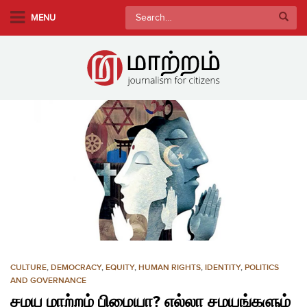
S
Search
MENU
k
for:
i
p
t
o
m
a
i
n
c
o
n
t
e
n
CULTURE
,
DEMOCRACY
,
EQUITY
,
HUMAN RIGHTS
,
IDENTITY
,
POLITICS
t
AND GOVERNANCE
சமய மாற்றம் பிழையா? எல்லா சமயங்களும்