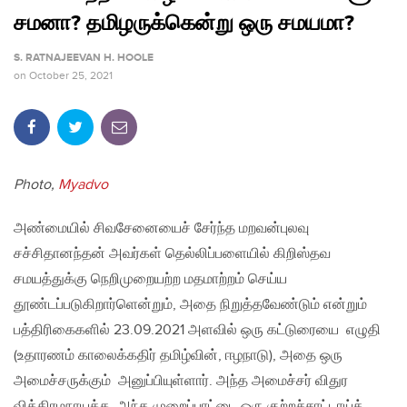
சமனா? தமிழருக்கென்று ஒரு சமயமா?
S. RATNAJEEVAN H. HOOLE
on
October 25, 2021
Photo,
Myadvo
அண்மையில் சிவசேனையைச் சேர்ந்த மறவன்புலவு
சச்சிதானந்தன் அவர்கள் தெல்லிப்பளையில் கிறிஸ்தவ
சமயத்துக்கு நெறிமுறையற்ற மதமாற்றம் செய்ய
தூண்டப்படுகிறார்ளென்றும், அதை நிறுத்தவேண்டும் என்றும்
பத்திரிகைகளில் 23.09.2021 அளவில் ஒரு கட்டுரையை எழுதி
(உதாரணம் காலைக்கதிர் தமிழ்வின், ஈழநாடு), அதை ஒரு
அமைச்சருக்கும் அனுப்பியுள்ளார். அந்த அமைச்சர் விதுர
விக்கிரமநாயக்க, அந்த முறைப்பாட்டை ஒரு குற்றச்சாட்டாய்க்