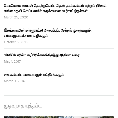
கொரோனா வைரஸ் தொற்றுநோய், அதன் தாக்கங்கள் மற்றும் நீங்கள்
என்ன உதவி செய்யலாம்?: சுருக்கமான வழிகாட்டுதல்கள்
March 25, 2020
இலங்கையின் உள்ளூராட்சி அமைப்பும், தேர்தல் முறைகளும்,
நல்லாளுகைக்கான வழிகளும்
October 5, 2015
‘கிளிட்டோரிஸ்’: ஆப்பிரிக்காவிலிருந்து ஆசியா வரை
May 1, 2017
ஊடகங்கள்: மாயைகளும், மந்திரங்களும்
March 3, 2014
முடிவுறாத யுத்தம்…