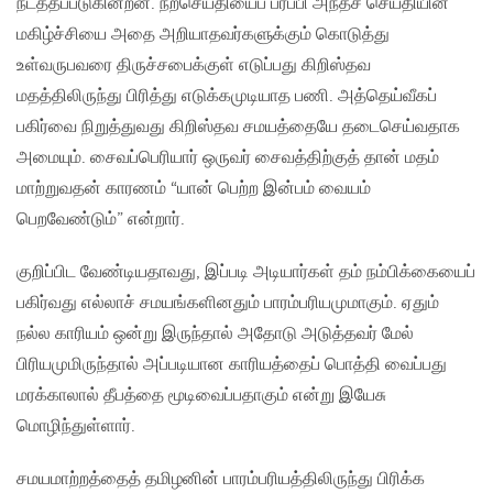
நடத்தப்படுகின்றன. நற்செய்தியைப் பரப்பி அந்தச் செய்தியின்
மகிழ்ச்சியை அதை அறியாதவர்களுக்கும் கொடுத்து
உள்வருபவரை திருச்சபைக்குள் எடுப்பது கிறிஸ்தவ
மதத்திலிருந்து பிரித்து எடுக்கமுடியாத பணி. அத்தெய்வீகப்
பகிர்வை நிறுத்துவது கிறிஸ்தவ சமயத்தையே தடைசெய்வதாக
அமையும். சைவப்பெரியார் ஒருவர் சைவத்திற்குத் தான் மதம்
மாற்றுவதன் காரணம் “யான் பெற்ற இன்பம் வையம்
பெறவேண்டும்” என்றார்.
குறிப்பிட வேண்டியதாவது, இப்படி அடியார்கள் தம் நம்பிக்கையைப்
பகிர்வது எல்லாச் சமயங்களினதும் பாரம்பரியமுமாகும். ஏதும்
நல்ல காரியம் ஒன்று இருந்தால் அதோடு அடுத்தவர் மேல்
பிரியமுமிருந்தால் அப்படியான காரியத்தைப் பொத்தி வைப்பது
மரக்காலால் தீபத்தை மூடிவைப்பதாகும் என்று இயேசு
மொழிந்துள்ளார்.
சமயமாற்றத்தைத் தமிழனின் பாரம்பரியத்திலிருந்து பிரிக்க