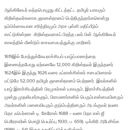
ஆங்கிலேயர் வந்தபொழுது கிட்டத்தட்ட தமிழர் யாவரும்
கிறிஸ்தவர்களாக ஞானஸ்நானம் பெற்றிருந்தார்களென்று
நம்பிக்கையான சரித்திரமும் அரச புள்ளி மதிப்பீடும்
காட்டுகின்றன. கிறிஸ்தவராகப் பிறந்த பலர் பின் ஆங்கிலேயர்
காலத்தில் மீண்டும் சைவசமயத்துக்கு மாறினர்.
1619இல் போத்துக்கேயராச்சியம் யாழ்ப்பாணத்தை
இணைத்தபோது ஏற்கனவே 12,000 கிறிஸ்தவர் இருந்தனர்.
1624இல் இருந்து 1626 வரை ஃப்ரான்சிஸ்கர் சபையினரால்
மட்டுமே 52,000 தமிழர் ஞானஸ்நானம் பெற்றனர். இவர்களில்
யாழ் இராச்சியத்தின் பிரமுகர்கள் யாவரும், இராச்சியத்தின்
மூன்று முதலியார்களும், பிராமணர்களில் பெரும்பான்மையினரும்
அவர்களின் மனைவியரும் குடும்பத்தினரும் அடங்குவர் (வண.
பிதா ஃபெர்னான் டி. கேரோஸ் 1688 – வண பிதா எஸ் ஜீ
பெரேராவின் மொழி பெயர்ப்பு 1930, ப. 659). டிக்கிரி அபேசிங்க
(1986, ப. 54) இதை உறுதிப்படுத்துகின்றார்.