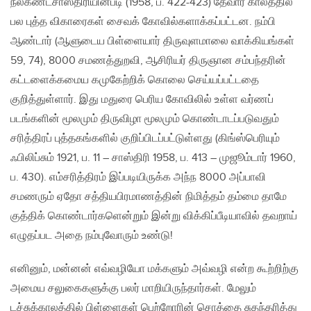
நீலகண்டசாஸ்திரியின்படி (1958, ப. 422-423) தேவார காலத்தில்
பல புத்த விகாரைகள் சைவக் கோவில்களாக்கப்பட்டன. நம்பி
ஆண்டார் (ஆளுடைய பிள்ளையார் திருவுளமாலை வாக்கியங்கள்
59, 74), 8000 சமணத்துறவி, ஆசிரியர் திருஞான சம்பந்தரின்
கட்டளைக்கமைய கமுகேற்றிக் கொலை செய்யப்பட்டதை
குறித்துள்ளார். இது மதுரை பெரிய கோவிலில் உள்ள வர்ணப்
படங்களின் மூலமும் திருவிழா மூலமும் கொண்டாடப்படுவதும்
சரித்திரப் புத்தகங்களில் குறிப்பிடப்பட்டுள்ளது (கிங்ஸ்பெரியும்
ஃபிலிப்சும் 1921, ப. 11 – சாஸ்திரி 1958, ப. 413 – முஜூம்டார் 1960,
ப. 430). எம்சரித்திரம் இப்படியிருக்க அந்ந 8000 அப்பாவி
சமணரும் ஏதோ சத்தியபிரமாணத்தின் நிமித்தம் தம்மை தாமே
குத்திக் கொண்டார்களென்றும் இன்று விக்கிப்பீடியாவில் தவறாய்
எழுதப்பட அதை நம்புவோரும் உண்டு!
எனினும், மன்னன் எவ்வழியோ மக்களும் அவ்வழி என்ற கூற்றிற்கு
அமைய சலுகைகளுக்கு பலர் மாறியிருந்தார்கள். மேலும்
டச்சுக்காலத்தில் பிள்ளைகள் பெற்றோரின் சொத்தை சுதந்தரித்து