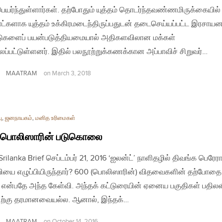
ெயர்ந்துள்ளார்கள். தற்போதும் யுத்தம் தொடர்ந்தவண்ணமிருக்கையில்
ாட்களாக யுத்தம் உக்கிரமடைந்திருப்பதுடன் தடைசெய்யப்பட்ட இரசாயன
டுகளைப் பயன்படுத்தியமையால் அதிகளவிலான மக்கள்
ப்பட்டுள்ளனர். இதில் பலநூற்றுக்கணக்கான அப்பாவிச் சிறுவர்…
MAATRAM
on
March 3, 2018
ு
,
ஜனநாயகம்
,
மனித உரிமைகள்
 பொலிஸாரின் படுகொலை
 Srilanka Brief செப்டம்பர் 21, 2016 ‘ஐலன்ட்’ நாளிதழில் திவங்க பெரேர
ியை எழுப்பியிருந்தார்? 600 (பொலிஸாரின்) விதவைகளின் தற்போத
என்பதே அந்த கேள்வி. அந்தக் கட்டுரையின் ஏனைய பகுதிகள் பதிலளி
ற்கு தரமானவையல்ல. ஆனால், இந்தக்…
MAATRAM
on
October 14, 2016