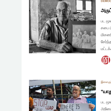
DEMO
அருட
பட மூ
சபை ம
மிசனர
சேர்ந
மட்டக
இளைஞர
“யாத
பட மூ
அனேக 