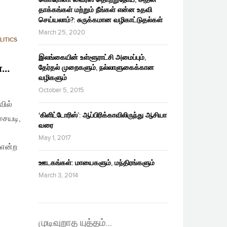
தாக்கங்கள் மற்றும் நீங்கள் என்ன உதவி
செய்யலாம்?: சுருக்கமான வழிகாட்டுதல்கள்
March 25, 2020
LITICS
இலங்கையின் உள்ளூராட்சி அமைப்பும்,
ன…
தேர்தல் முறைகளும், நல்லாளுகைக்கான
வழிகளும்
October 5, 2015
வில்
‘கிளிட்டோரிஸ்’: ஆப்பிரிக்காவிலிருந்து ஆசியா
சையடி,
வரை
May 1, 2017
 என்ற
ஊடகங்கள்: மாயைகளும், மந்திரங்களும்
March 3, 2014
முடிவுறாத யுத்தம்…