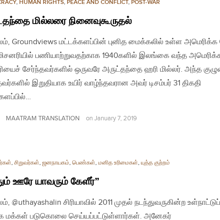
CRACY
,
HUMAN RIGHTS
,
PEACE AND CONFLICT
,
POST-WAR
்தந்தை மில்லரை நினைவுகூருதல்
லம், Groundviews மட்டக்களப்பின் புனித மைக்கலில் உள்ள அமெரிக்க 
ிசனரியில் பணியாற்றுவதற்காக 1940களில் இலங்கை வந்த அமெரிக்
ியைச் சேர்ந்தவர்களில் ஒருவரே அருட்தந்தை ஹரி மில்லர். அந்த குழ
்தவர்களில் இறுதியாக உயிர் வாழ்ந்தவரான அவர் டிசம்பர் 31 திகதி
்களப்பில்…
MAATRAM TRANSLATION
on
January 7, 2019
்கள்
,
சிறுவர்கள்
,
ஜனநாயகம்
,
பெண்கள்
,
மனித உரிமைகள்
,
யுத்த குற்றம்
ும் ஊரே யாவரும் கேளீர்”
லம், @uthayashalin சிரியாவில் 2011 முதல் நடந்துவருகின்ற உள்நாட்டுப
மக்கள் படுகொலை செய்யப்பட்டுள்ளார்கள். அனேகர்