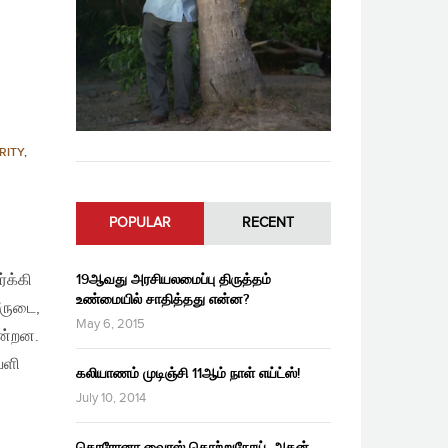
RITY
,
POPULAR
RECENT
்க்கி
19ஆவது அரசியலமைப்பு திருத்தம்
உண்மையில் சாதித்தது என்ன?
ீருடை,
May 6, 2015
ின்றன.
ெளி
கலியாணம் முடிஞ்சி 11ஆம் நாள் எய்ட்ஸ்!
July 10, 2014
கொரோனா வைரஸ் தொற்றுநோய், அதன்