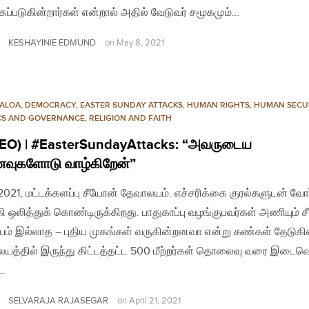
்கப்படுகின்றார்கள் என்றால் அதில் வேடுவர் சமூகமும்…
KESHAYINIE EDMUND
on
May 8, 2021
CALOA
,
DEMOCRACY
,
EASTER SUNDAY ATTACKS
,
HUMAN RIGHTS
,
HUMAN SECU
ICS AND GOVERNANCE
,
RELIGION AND FAITH
EO) | #EasterSundayAttacks: “அவருடைய
ைவுகளோடு வாழ்கிறேன்”
.2021, மட்டக்களப்பு சீயோன் தேவாலயம். எச்சரிக்கை குரல்களுடன் வோர
ி ஒலித்துக் கொண்டிருக்கிறது. பாதுகாப்பு வழங்குபவர்கள் அணியும் ச
சயம் இல்லாத – புதிய முகங்கள் வருகின்றனவா என்று கண்கள் தேடுக
யத்தில் இருந்து கிட்டத்தட்ட 500 மீற்றர்கள் தொலைவு வரை இடைவ
ு…
SELVARAJA RAJASEGAR
on
April 21, 2021