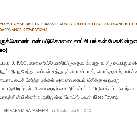
CALOA
,
HUMAN RIGHTS
,
HUMAN SECURITY
,
IDENTITY
,
PEACE AND CONFLICT
,
PO
OVERNANCE
,
REPARATIONS
ுருக்கொண்டான் படுகொலை: சாட்சியங்கள் பேசுகின்ற
eo)
ெம்பர் 9, 1990, மாலை 5.30 மணியிருக்கும். இராணுவ சீருடையிலும் சி
லும் ஆயுதமேந்தியவர்கள் சத்துருக்கொண்டான், கொக்குவில், பனிச்
ையாரடியைச் சேர்ந்த மக்கள் அனைவரையும் வீதிக்கு வருமாறு
ையிடுகிறார்கள். அனைவரும் விசாரிக்கப்பட்டு விடுவிக்கப்படுவார்கள்
வாதத்தின் பின்னர் அருகிலுள்ள ‘போய்ஸ் டவுன் (Bois Town)…
SELVARAJA RAJASEGAR
on
September 9, 2020