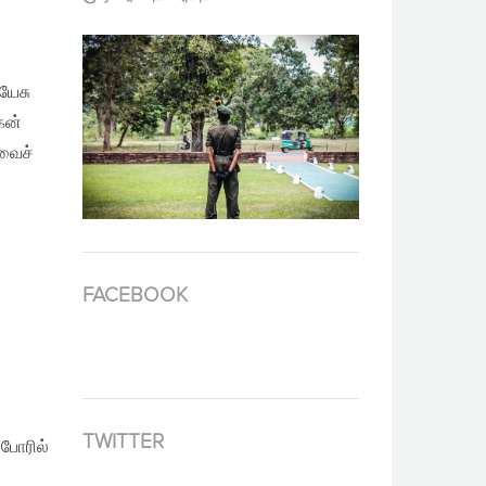
யேசு
கன்
ுவைச்
FACEBOOK
TWITTER
்போரில்