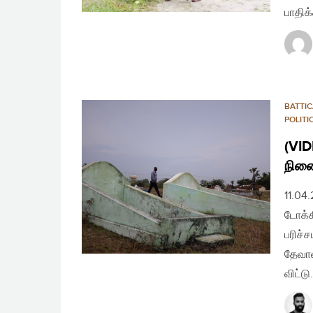
பாதிக
BATTI
POLIT
(VID
நின
11.04
டோக்க
பரிச்
தேவால
விட்ட