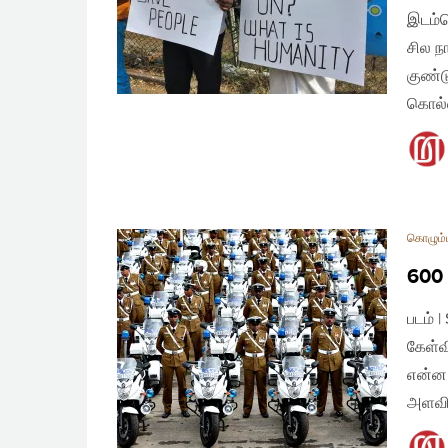
இடம்ப
சில ந
குண்
கொல்ல
கொழும்ப
600
படம் |
கேள்வ
என்ன 
அளவி