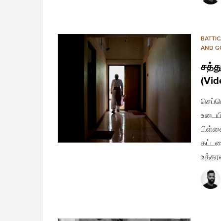
BATTI
AND G
சத்த
(Vid
செப்ட
உடையி
பிள்ள
கட்டள
உத்தர