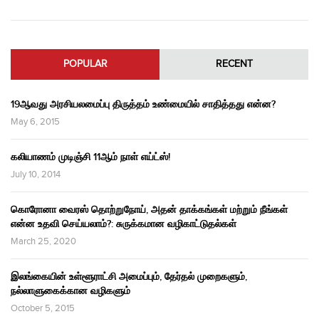
POPULAR
RECENT
19ஆவது அரசியலமைப்பு திருத்தம் உண்மையில் சாதித்தது என்ன?
May 6, 2015
கலியாணம் முடிஞ்சி 11ஆம் நாள் எய்ட்ஸ்!
July 10, 2014
கொரோனா வைரஸ் தொற்றுநோய், அதன் தாக்கங்கள் மற்றும் நீங்கள்
என்ன உதவி செய்யலாம்?: சுருக்கமான வழிகாட்டுதல்கள்
March 25, 2020
இலங்கையின் உள்ளூராட்சி அமைப்பும், தேர்தல் முறைகளும்,
நல்லாளுகைக்கான வழிகளும்
October 5, 2015