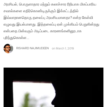
அரசியல், பொருளாதார மற்றும் கலாச்சார ரீதியாக‌ மிகப்பாரிய
சவால்களை எதிர்கொண்டிருக்கும் இக்கட்டத்தில்
இவ்வாறானதொரு தலைப்பு அவசியமானதா? என்ற கேள்வி
எழுவது இயல்பானது. இத்தலைப்பு ஏன் முக்கியம் பெறுகின்றது
என்பதை பின்வரும் அடிப்படை காரணங்களினூடாக
புரிந்துகொள்ள…
RISHARD NAJIMUDEEN
on
March 1, 2019