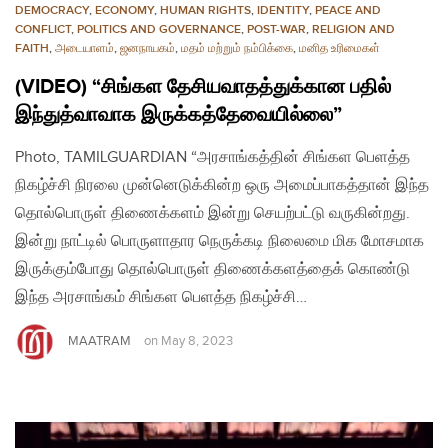
DEMOCRACY
,
ECONOMY
,
HUMAN RIGHTS
,
IDENTITY
,
PEACE AND
CONFLICT
,
POLITICS AND GOVERNANCE
,
POST-WAR
,
RELIGION AND
FAITH
,
அடையாளம்
,
ஜனநாயகம்
,
மதம் மற்றும் நம்பிக்கை
,
மனித உரிமைகள்
(VIDEO) “சிங்கள தேசியவாதத்துக்கான பதில்
இந்துத்வாவாக​ இருக்கத்தேவையில்லை”
Photo, TAMILGUARDIAN “அரசாங்கத்தின் சிங்கள பெளத்த
நிகழ்ச்சி நிரலை முன்னெடுக்கின்ற ஒரு அமைப்பாகத்தான் இந்த
தொல்பொருள் திணைக்களம் இன்று செயற்பட்டு வருகின்றது.
இன்று நாட்டில் பொருளாதார நெருக்கடி நிலைமை மிக மோசமாக
இருக்கும்போது தொல்பொருள் திணைக்களத்தைக் கொண்டு
இந்த அரசாங்கம் சிங்கள பெளத்த நிகழ்ச்சி…
MAATRAM
on
May 8, 2023