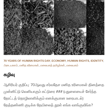
70 YEARS OF HUMAN RIGHTS DAY
,
ECONOMY
,
HUMAN RIGHTS
,
IDENTITY
,
அடையாளம்
,
மனித உரிமைகள்
,
மலையகத் தமிழர்கள்
,
மலையகம்
கழிவு
​ஆசிரியர் குறிப்பு: 70ஆவது சர்வதேச மனித உரிமைகள் தினத்தை
முன்னிட்டு வெளியாகும் கட்டுரை ### (பதுளையைச் சேர்ந்த
தோட்டத் தொழிலாளிக்கும் எனக்குமான உரையாடல்)
தேத்தண்ணி குடிக்க தேயிலைத் தூள் எங்க வாங்குவீங்க?