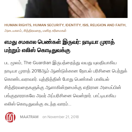
HUMAN RIGHTS
,
HUMAN SECURITY
,
IDENTITY
,
ISIS
,
RELIGION AND FAITH
,
அடையாளம்
,
சித்திரவதை
,
மனித உரிமைகள்
எமது சமகால பெண்கள் இருவர்: நாடியா முராத்
மற்றும் எலிஸ் கொடிதுவக்கு
பட மூலம், The Guardian இருபத்தைந்து வயது யுவதியாகிய
நாடியா முராத் 2018ஆம் ஆண்டுக்கான நோபல் பரிசினை பெற்றுக்
கொண்டவராவார். யுத்தித்தின் போது பெண்கள் பாலியல்
சித்திரவதைகளுக்கு ஆளாகின்றமைக்கு எதிரான அமைப்பின்
பங்குதாரராகவே அவர் அப்பரிசினை வென்றார். பாட்டியாகிய
எலிஸ் கொடிதுவக்கு கடந்த வாரம்…
MAATRAM
on
November 21, 2018