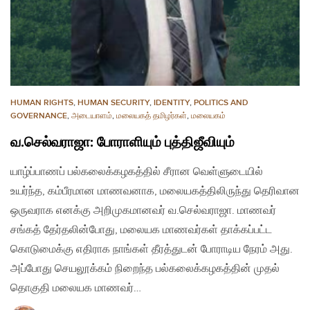
HUMAN RIGHTS
,
HUMAN SECURITY
,
IDENTITY
,
POLITICS AND
GOVERNANCE
,
அடையாளம்
,
மலையகத் தமிழர்கள்
,
மலையகம்
வ.செல்வராஜா: போராளியும் புத்திஜீவியும்
யாழ்ப்பாணப் பல்கலைக்கழகத்தில் சீரான வெள்ளுடையில்
உயர்ந்த, கம்பீரமான மாணவனாக, மலையகத்திலிருந்து தெரிவான
ஒருவராக எனக்கு அறிமுகமானவர் வ.செல்வராஜா. மாணவர்
சங்கத் தேர்தலின்போது, மலையக மாணவர்கள் தாக்கப்பட்ட
கொடுமைக்கு எதிராக நாங்கள் தீரத்துடன் போராடிய நேரம் அது.
அப்போது செயலூக்கம் நிறைந்த பல்கலைக்கழகத்தின் முதல்
தொகுதி மலையக மாணவர்…