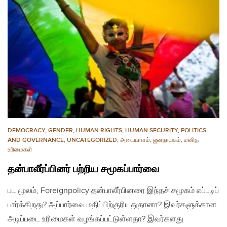
DEMOCRACY
,
GENDER
,
HUMAN RIGHTS
,
HUMAN SECURITY
,
POLITICS
AND GOVERNANCE
,
UNCATEGORIZED
,
அடையாளம்
,
ஜனநாயகம்
,
மனித
உரிமைகள்
தன்பாலீர்ப்பினர் பற்றிய சமூகப்பார்வை
பட மூலம், Foreignpolicy தன்பாலீர்பினரை இந்தச் சமூகம் எப்படிப்
பார்க்கிறது? அப்பார்வை மதிப்பிற்குரியதுதானா? இவர்களுக்கான
அடிப்படை உரிமைகள் வழங்கப்பட்டுள்ளதா? இவர்களது