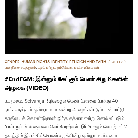
GENDER
,
HUMAN RIGHTS
,
IDENTITY
,
RELIGION AND FAITH
,
அடையாளம்
,
பால் நிலை சமத்துவம்
,
மதம் மற்றும் நம்பிக்கை
,
மனித உரிமைகள்
#EndFGM: இன்னும் கேட்கும் பெண் சிறுமிகளின்
அழுகை (VIDEO)
பட மூலம், Selvaraja Rajasegar பெண் பிள்ளை பிறந்து 40
நாட்களுக்குள் ஒஸ்தா மாமி என்று அழைக்கப்படும் பண்பாட்டு
தாதியைக் கொண்டுதான் இந்த கத்னா என்று சொல்லப்படும்
பிறப்புறுப்புச் சிதைவை செய்கிறார்கள். இப்போதும் செயற்பாட்டு
தளத்தில் இயங்கிக்கொண்டிருக்கின்ற ஒஸ்தா மாமிகளை