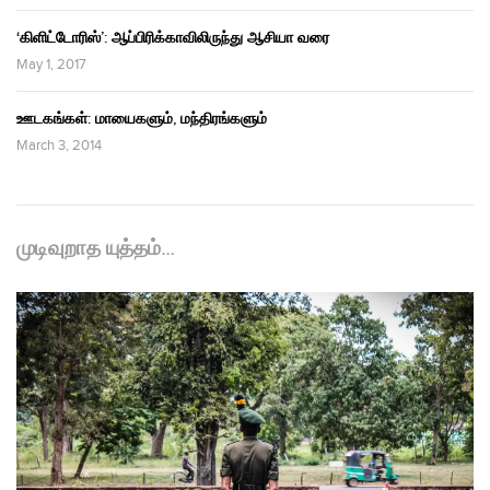
‘கிளிட்டோரிஸ்’: ஆப்பிரிக்காவிலிருந்து ஆசியா வரை
May 1, 2017
ஊடகங்கள்: மாயைகளும், மந்திரங்களும்
March 3, 2014
முடிவுறாத யுத்தம்…