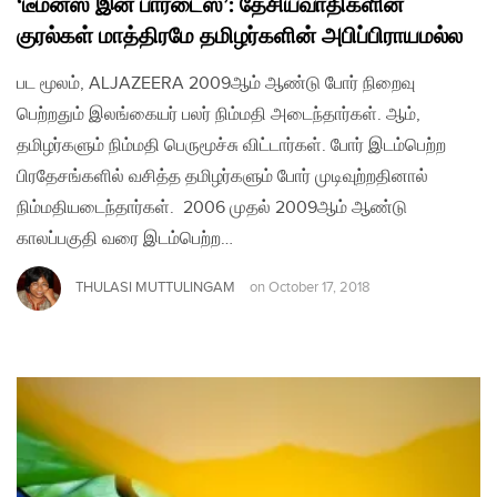
‘டீமன்ஸ் இன் பாரடைஸ்’: தேசியவாதிகளின்
குரல்கள் மாத்திரமே தமிழர்களின் அபிப்பிராயமல்ல
பட மூலம், ALJAZEERA 2009ஆம் ஆண்டு போர் நிறைவு
பெற்றதும் இலங்கையர் பலர் நிம்மதி அடைந்தார்கள். ஆம்,
தமிழர்களும் நிம்மதி பெருமூச்சு விட்டார்கள். போர் இடம்பெற்ற
பிரதேசங்களில் வசித்த தமிழர்களும் போர் முடிவுற்றதினால்
நிம்மதியடைந்தார்கள். 2006 முதல் 2009ஆம் ஆண்டு
காலப்பகுதி வரை இடம்பெற்ற…
THULASI MUTTULINGAM
on
October 17, 2018