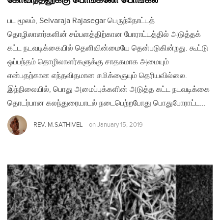
கோவிந்தனுக்கு பொங்கலோ பொங்கல்
பட மூலம், Selvaraja Rajasegar பெருந்தோட்டத்
தொழிலாளர்களின் சம்பளத்திற்கான போராட்டத்தில் அடுத்தக்
கட்ட நடவடிக்கையில் தெளிவின்மையே தென்படுகின்றது. கூட்டு
ஒப்பந்தம் தொழிலாளர்களுக்கு சாதகமாக அமையும்
என்பதற்கான எந்தவிதமான சமிக்ஞையும் தெரியவில்லை.
இந்நிலையில், பொது அமைப்புக்களின் அடுத்த கட்ட நடவடிக்கை
தொடர்பான கலந்துரையாடல் நடைபெற்றபோது பொதுபோராட்ட…
REV. M.SATHIVEL
on
January 15, 2019