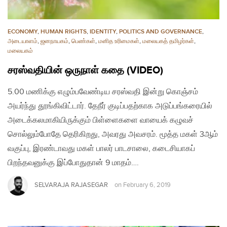
ECONOMY
,
HUMAN RIGHTS
,
IDENTITY
,
POLITICS AND GOVERNANCE
,
அடையாளம்
,
ஜனநாயகம்
,
பெண்கள்
,
மனித உரிமைகள்
,
மலையகத் தமிழர்கள்
,
மலையகம்
சரஸ்வதியின் ஒருநாள் கதை (VIDEO)
5.00 மணிக்கு எழும்பவேண்டிய சரஸ்வதி இன்று கொஞ்சம்
அயர்ந்து தூங்கிவிட்டார். தேநீர் குடிப்பதற்காக அடுப்பங்கரையில்
அடைக்கலமாகியிருக்கும் பிள்ளைகளை வாயைக் கழுவச்
சொல்லும்போதே தெரிகிறது, அவரது அவசரம். மூத்த மகள் 3ஆம்
வகுப்பு, இரண்டாவது மகள் பாலர் பாடசாலை, கடைசியாகப்
பிறந்தவனுக்கு இப்போதுதான் 9 மாதம்….
SELVARAJA RAJASEGAR
on
February 6, 2019