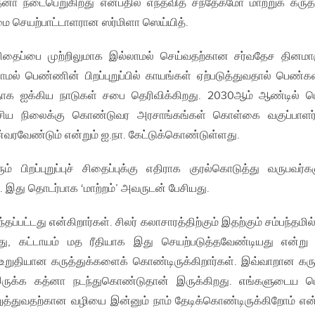
்னா நடைபெறுகிறது என்பதில் எந்தவித சந்தேகமோ மாற்றுக் கரு
மை செயற்பாட்டாளரான ஸர்மிளா ஸெய்யித்.
ச் சிதைப்பை முற்றிலுமாக இல்லாமல் செய்வதற்கான சர்வதேச தினமாக
மல் பெண்ணின் பிறப்புறுப்பில் காயங்கள் ஏற்படுத்துவதால் பெண்க
தாக ஐக்கிய நாடுகள் சபை தெரிவிக்கிறது. 2030ஆம் ஆண்டில் 
 பூச்சிய நிலைக்கு கொண்டுவர அரசாங்கங்கள் கொள்கை வகுப்பாளர
ன்வரவேண்டும் என்றும் ஐ.நா. கேட்டுக்கொண்டுள்ளது.
் பிறப்புறுப்புச் சிதைப்புக்கு எதிராக குரல்கொடுத்து வருபவர்க
். இது தொடர்பாக ‘மாற்றம்’ அவருடன் பேசியது.
ப்பட்டது என்கிறார்கள். சிலர் கலாசாரத்திற்கும் இதற்கும் சம்பந்தமி
்தது, கட்டாயம் மத ரீதியாக இது செயற்படுத்தவேண்டியது என்று
் உறுதியான கருத்துக்களைக் கொண்டிருக்கிறார்கள். இவ்வாறான கரு
 இருக்க கத்னா நடந்துகொண்டுதான் இருக்கிறது. எங்களுடைய 
த்துவதற்கான வழியை இன்னும் நாம் தேடிக்கொண்டிருக்கிறோம் என்