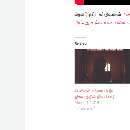
தொடர்புபட்ட கட்டுரைகள்
:
‘கி
அல்லது கூர்மையான பிளேட்டா:
Related
பெண்கள் கத்னா பற்றிய
இஸ்லாத்தின் நிலைப்பாடு
March 1, 2019
In "Gender"