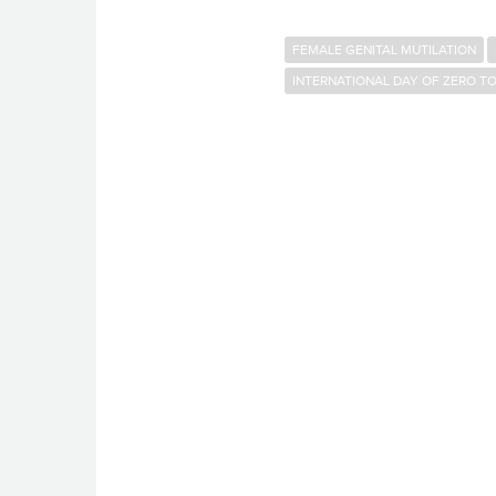
FEMALE GENITAL MUTILATION
INTERNATIONAL DAY OF ZERO T