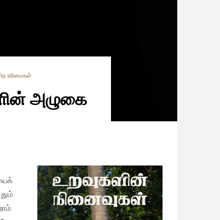
ித உரிமைகள்
களின் அழுகை
யைக்
தும்
ோம்.