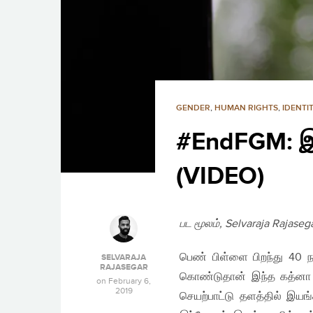
GENDER
,
HUMAN RIGHTS
,
IDENTI
#EndFGM: இன
(VIDEO)
பட மூலம், Selvaraja Rajaseg
பெண் பிள்ளை பிறந்து 40 ந
SELVARAJA
RAJASEGAR
கொண்டுதான் இந்த கத்னா என்
on
February 6,
2019
செயற்பாட்டு தளத்தில் இயங