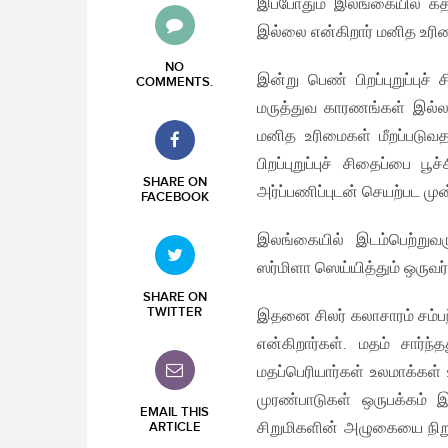
இப்போதும் இலங்கையில் கத
இல்லை என்கிறார் மனித உரி
NO
இன்று பெண் பிறப்புறுப்பு
COMMENTS
.
மருத்துவ காரணங்கள் இல்லா
மனித உரிமைகள் மீறப்படுவ
பிறப்புறுப்புச் சிதைப்பை
SHARE ON
அர்ப்பணிப்புடன் செயற்பட மு
FACEBOOK
இலங்கையில் இடம்பெற்றுவரும
ஸர்மிளா ஸெய்யித்தும் ஒருவர
SHARE ON
TWITTER
இதனை சிலர் கலாசாரம் சம்பந்த
என்கிறார்கள். மதம் சார்ந
மதப்பெரியார்கள் உலமாக்கள
முரண்பாடுகள் ஒருபக்கம்
EMAIL THIS
சிறுமிகளின் அழுகையை நிறு
ARTICLE