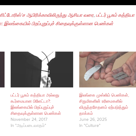
ளிட்டோரிஸ்’ச ஆபிரிக்காவிலிருந்து ஆசியா வரை
,
பட்டர் பூசும் கத்தியா
 இலங்கையில் பிறப்புறுப்புச் சிதைவுக்குள்ளான பெண்கள்
பட்டர் பூசும் கத்தியா அல்லது
இலங்கை முஸ்லிம் பெண்கள்,
கூர்மையான பிளேட்டா?:
சிறுமிகளின் உரிமைகளில்
இலங்கையில் பிறப்புறுப்புச்
விருத்தசேதனம் ஏற்படுத்தும்
சிதைவுக்குள்ளான பெண்கள்
தாக்கம்
November 24, 2017
June 26, 2025
In "அடிப்படைவாதம்"
In "Culture"