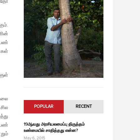
த்தோ
ும்.
ளின்
பெண்
்கள்
ளுள்
ல்லை
POPULAR
RECENT
 சில
த்து
19ஆவது அரசியலமைப்பு திருத்தம்
பெண்
உண்மையில் சாதித்தது என்ன?
றும்
May 6, 2015