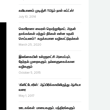
கலியாணம் முடிஞ்சி 11ஆம் நாள் எய்ட்ஸ்!
July 10, 2014
கொரோனா வைரஸ் தொற்றுநோய், அதன்
தாக்கங்கள் மற்றும் நீங்கள் என்ன உதவி
செய்யலாம்?: சுருக்கமான வழிகாட்டுதல்கள்
March 25, 2020
இலங்கையின் உள்ளூராட்சி அமைப்பும்,
தேர்தல் முறைகளும், நல்லாளுகைக்கான
வழிகளும்
October 5, 2015
‘கிளிட்டோரிஸ்’: ஆப்பிரிக்காவிலிருந்து ஆசியா
வரை
May 1, 2017
ஊடகங்கள்: மாயைகளும், மந்திரங்களும்