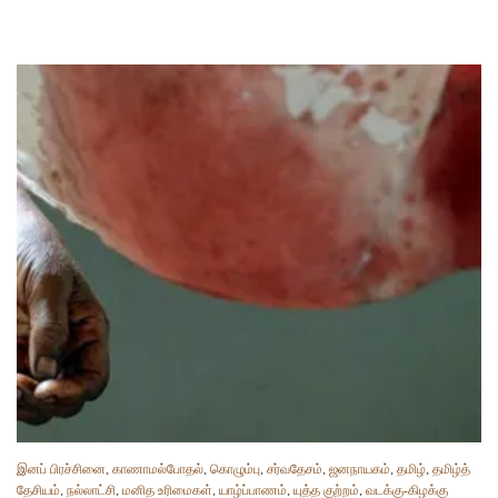
இனப் பிரச்சினை
,
காணாமல்போதல்
,
கொழும்பு
,
சர்வதேசம்
,
ஜனநாயகம்
,
தமிழ்
,
தமிழ்த்
தேசியம்
,
நல்லாட்சி
,
மனித உரிமைகள்
,
யாழ்ப்பாணம்
,
யுத்த குற்றம்
,
வடக்கு-கிழக்கு