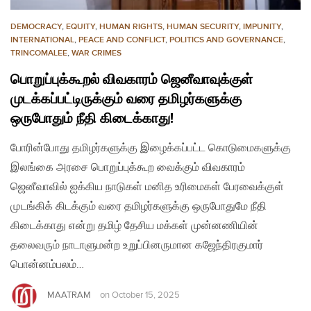
DEMOCRACY
,
EQUITY
,
HUMAN RIGHTS
,
HUMAN SECURITY
,
IMPUNITY
,
INTERNATIONAL
,
PEACE AND CONFLICT
,
POLITICS AND GOVERNANCE
,
TRINCOMALEE
,
WAR CRIMES
பொறுப்புக்கூறல் விவகாரம் ஜெனீவாவுக்குள்
முடக்கப்பட்டிருக்கும் வரை தமிழர்களுக்கு
ஒருபோதும் நீதி கிடைக்காது!
போரின்போது தமிழர்களுக்கு இழைக்கப்பட்ட கொடுமைகளுக்கு
இலங்கை அரசை பொறுப்புக்கூற வைக்கும் விவகாரம்
ஜெனீவாவில் ஐக்கிய நாடுகள் மனித உரிமைகள் பேரவைக்குள்
முடங்கிக் கிடக்கும் வரை தமிழர்களுக்கு ஒருபோதுமே நீதி
கிடைக்காது என்று தமிழ் தேசிய மக்கள் முன்னணியின்
தலைவரும் நாடாளுமன்ற உறுப்பினருமான கஜேந்திரகுமார்
பொன்னம்பலம்…
MAATRAM
on
October 15, 2025