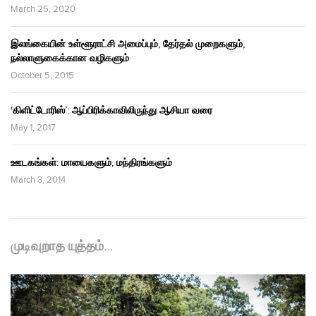
March 25, 2020
இலங்கையின் உள்ளூராட்சி அமைப்பும், தேர்தல் முறைகளும்,
நல்லாளுகைக்கான வழிகளும்
October 5, 2015
‘கிளிட்டோரிஸ்’: ஆப்பிரிக்காவிலிருந்து ஆசியா வரை
May 1, 2017
ஊடகங்கள்: மாயைகளும், மந்திரங்களும்
March 3, 2014
முடிவுறாத யுத்தம்…