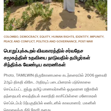
COLOMBO
,
DEMOCRACY
,
EQUITY
,
HUMAN RIGHTS
,
IDENTITY
,
IMPUNITY
,
PEACE AND CONFLICT
,
POLITICS AND GOVERNANCE
,
POST-WAR
பொறுப்புக்கூறல் விவகாரத்தில் சர்வதேச
சமூகத்தின் உதவியை நாடுவதில் தமிழர்கள்
சிந்திக்க வேண்டிய காரணிகள்
Photo, TAMILWIN திருகோணமலை கடற்கரையில் 2006 ஜனவரி
2ஆம் திகதி விசேட அதிரடிப் படையினரால் படுகொலை
செய்யப்பட்ட ஐந்து தமிழ் மாணவர்களில் ஒருவரான ரஜிகரின்
தந்தையார் வைத்தியக் கலாநிதி காசிப்பிள்ளை மனோகரன்
செப்டெம்பர் பிற்பகுதியில் லண்டனில் காலமானார். மகனின்
கொலைக்கு நீதி கோரி தனது…