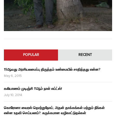
POPULAR
RECENT
19ஆவது அரசியலமைப்பு திருத்தம் உண்மையில் சாதித்தது என்ன?
May 6, 2015
கலியாணம் முடிஞ்சி 11ஆம் நாள் எய்ட்ஸ்!
July 10, 2014
கொரோனா வைரஸ் தொற்றுநோய், அதன் தாக்கங்கள் மற்றும் நீங்கள்
என்ன உதவி செய்யலாம்?: சுருக்கமான வழிகாட்டுதல்கள்