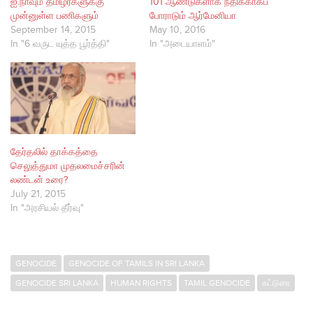
ஐ.நாவும் தமிழர்களுக்கு
101 ஆண்டுகளாக நீதிக்காகப்
முன்னுள்ள பணிகளும்
போராடும் ஆர்மேனியா
September 14, 2015
May 10, 2016
In "6 வருட யுத்த பூர்த்தி"
In "அடையாளம்"
தேர்தலில் தாக்கத்தை
செலுத்துமா முதலமைச்சரின்
லண்டன் உரை?
July 21, 2015
In "அரசியல் தீர்வு"
GENOCIDE
GENOCIDE OF TAMILS IN SRI LANKA
GENOCIDE SRI LANKA
HUMAN RIGHTS
TAMIL GENOCIDE
கட்டுரை