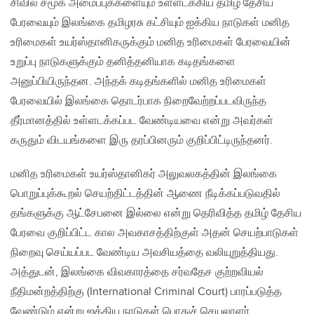
சிவில் சமூக அமைப்புக்களையும் உள்ளடக்கிய தமிழ் தேசிய
பேரவையும் இலங்கை தமிழரசு கட்சியும் ஐக்கிய நாடுகள் மனித
உரிமைகள் உயர்ஸ்தானிகருக்கும் மனித உரிமைகள் பேரவையின்
உறுப்பு நாடுகளுக்கும் தனித்தனியாக கடிதங்களை
அனுப்பியிருந்தன. அந்தக் கடிதங்களில் மனித உரிமைகள்
பேரவையில் இலங்கை தொடர்பாக நிறைவேற்றப்படவிருந்த
தீர்மானத்தில் உள்ளடக்கப்பட வேண்டியவை என்று அவர்கள்
கருதும் விடயங்களை இரு தரப்பினரும் குறிப்பிட்டிருந்தனர்.
மனித உரிமைகள் உயர்ஸ்தானிகர் அலுவலகத்தின் இலங்கை
பொறுப்புக்கூறல் செயற்திட்டத்தின் ஆணை நீடிக்கப்படுவதில்
தங்களுக்கு ஆட்சேபனை இல்லை என்று தெரிவித்த தமிழ் தேசிய
பேரவை குறிப்பிட்ட கால அவகாசத்திற்குள் அதன் செயற்பாடுகள்
நிறைவு செய்யப்பட வேண்டிய அவசியத்தை வலியுறுத்தியது.
அத்துடன், இலங்கை விவகாரத்தை சர்வதேச குற்றவியல்
நீதிமன்றத்திற்கு (International Criminal Court) பாரப்படுத்த
வேண்டும் என்று ஐக்கிய நாடுகள் பொதுச் செயலாளர்,