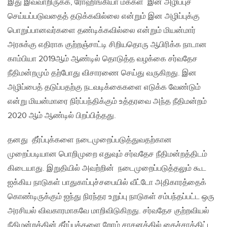
இது இவ்வாறிருக்க, ரோஹிங்கியா மக்கள் இன அழிப்புச்
செய்யப்படுவதைத் தடுக்கவில்லை என்றும் இன அழிப்புக்கு
பொறுப்பானவர்களை தண்டிக்கவில்லை என்றும் மியன்மார்
அரசுக்கு எதிராக குற்றஞ்சாட்டி சிறியதொரு ஆபிரிக்க நாடான
காம்பியா 2019ஆம் ஆண்டில் தொடுத்த வழக்கை சர்வதேச
நீதிமன்றமும் தற்போது விசாரணை செய்து வருகிறது. இன
அழிப்பைத் தடுப்பதற்கு நடவடிக்கைகளை எடுக்க வேண்டும்
என்று மியன்மாரை நிர்ப்பந்திக்கும் உத்தரவை அந்த நீதிமன்றம்
2020 ஆம் ஆண்டில் பிறப்பித்தது.
தனது தீர்ப்புக்களை நடைமுறைப்படுத்துவதற்கான
முறைப்படியான பொறிமுறை எதுவும் சர்வதேச நீதிமன்றத்திடம்
கிடையாது. இறுதியில் அவற்றின் நடைமுறைப்படுத்தலும் கூட
ஐக்கிய நாடுகள் பாதுகாப்புச்சபையில் வீட்டோ அதிகாரத்தைக்
கொண்டிருக்கும் ஐந்து நிரந்தர உறுப்பு நாடுகள் சம்பந்தப்பட்ட ஒரு
அரசியல் விவகாரமாகவே மாறிவிடுகிறது. சர்வதேச குற்றவியல்
நீதிமன்றத்தின் தீர்ப்புக்களை றோம் சாசனத்தில் கைச்சாத்திட்ட