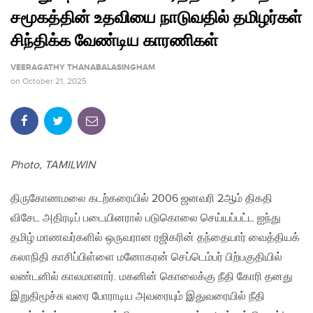
சமூகத்தின் உதவியை நாடுவதில் தமிழர்கள்
சிந்திக்க வேண்டிய காரணிகள்
VEERAGATHY THANABALASINGHAM
on
October 21, 2025
Photo, TAMILWIN
திருகோணமலை கடற்கரையில் 2006 ஜனவரி 2ஆம் திகதி
விசேட அதிரடிப் படையினரால் படுகொலை செய்யப்பட்ட ஐந்து
தமிழ் மாணவர்களில் ஒருவரான ரஜிகரின் தந்தையார் வைத்தியக்
கலாநிதி காசிப்பிள்ளை மனோகரன் செப்டெம்பர் பிற்பகுதியில்
லண்டனில் காலமானார். மகனின் கொலைக்கு நீதி கோரி தனது
இறுதிமூச்சு வரை போராடிய அவரையும் இதுவரையில் நீதி