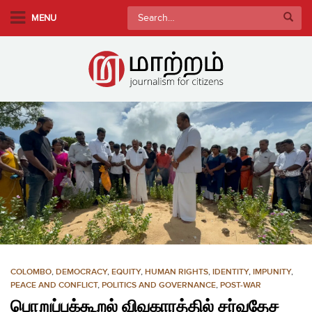
S
Search
MENU
k
for:
i
p
t
o
m
a
i
n
c
o
n
t
e
n
COLOMBO
,
DEMOCRACY
,
EQUITY
,
HUMAN RIGHTS
,
IDENTITY
,
IMPUNITY
,
t
PEACE AND CONFLICT
,
POLITICS AND GOVERNANCE
,
POST-WAR
பொறுப்புக்கூறல் விவகாரத்தில் சர்வதேச