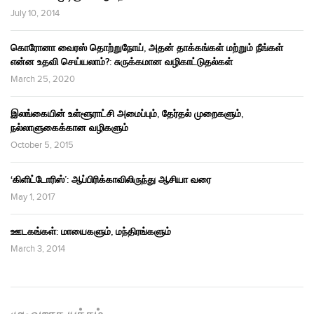
July 10, 2014
கொரோனா வைரஸ் தொற்றுநோய், அதன் தாக்கங்கள் மற்றும் நீங்கள்
என்ன உதவி செய்யலாம்?: சுருக்கமான வழிகாட்டுதல்கள்
March 25, 2020
இலங்கையின் உள்ளூராட்சி அமைப்பும், தேர்தல் முறைகளும்,
நல்லாளுகைக்கான வழிகளும்
October 5, 2015
‘கிளிட்டோரிஸ்’: ஆப்பிரிக்காவிலிருந்து ஆசியா வரை
May 1, 2017
ஊடகங்கள்: மாயைகளும், மந்திரங்களும்
March 3, 2014