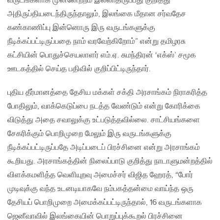
வருடங்களாக முன்னேற்றம் இல்லாதிருப்பது குறித்து
அதிருப்தியடைந்திருந்தாலும், இலங்கை மீதான சர்வதேச
கண்காணிப்பு இன்னொரு இரு வருடங்களுக்கு
நீடிக்கப்பட்டிருப்பதை நாம் வரவேற்கிறோம்” என்று தமிழரசு
கட்சியின் பொதுச்செயலாளர் எம்.ஏ. சுமந்திரன் ‘எக்ஸ்’ சமூக
ஊடகத்தில் செய்த பதிவில் குறிப்பிட்டிருந்தார்.
புதிய தீர்மானத்தை தேசிய மக்கள் சக்தி அரசாங்கம் நிராகரித்த
போதிலும், வாக்கெடுப்பை நடத்த வேண்டும் என்று கோரிக்கை
விடுத்து அதை சவாலுக்கு உட்படுத்தவில்லை. சாட்சியங்களை
சேகரிக்கும் பொறிமுறை மேலும் இரு வருடங்களுக்கு
நீடிக்கப்பட்டிருப்பதே அடிப்படைப் பிரச்சினை என்று அரசாங்கம்
கூறியது. அரசாங்கத்தின் நிலைப்பாடு குறித்து நாடாளுமன்றத்தில்
விளக்கமளித்த வெளியுறவு அமைச்சர் விஜித ஹேரத், “போர்
முடிவுக்கு வந்த உடனடியாகவே நம்பகத்தன்மை வாய்ந்த ஒரு
தேசியப் பொறிமுறை அமைக்கப்பட்டிருந்தால், 16 வருடங்களாக
ஜெனீவாவில் இலங்கையின் பொறுப்புக்கூறல் பிரச்சினை