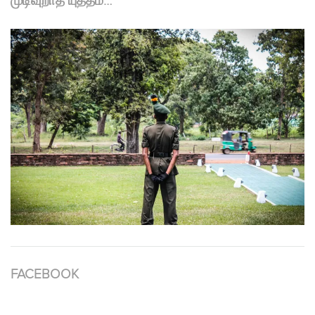
முடிவுறாத யுத்தம்…
FACEBOOK