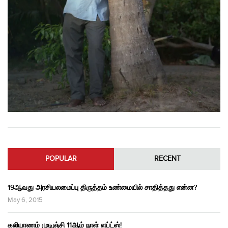
POPULAR
RECENT
19ஆவது அரசியலமைப்பு திருத்தம் உண்மையில் சாதித்தது என்ன?
May 6, 2015
கலியாணம் முடிஞ்சி 11ஆம் நாள் எய்ட்ஸ்!