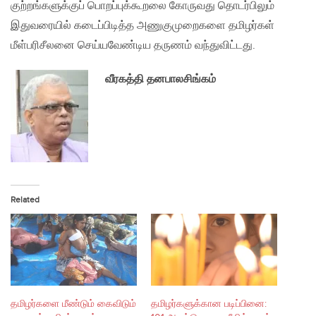
குற்றங்களுக்குப் பொறப்புக்கூறலை கோருவது தொடர்பிலும்
இதுவரையில் கடைப்பிடித்த அணுகுமுறைகளை தமிழர்கள்
மீள்பரிசீலனை செய்யவேண்டிய தருணம் வந்துவிட்டது.
வீரகத்தி தனபாலசிங்கம்
Related
தமிழர்களை மீண்டும் கைவிடும்
தமிழர்களுக்கான படிப்பினை: