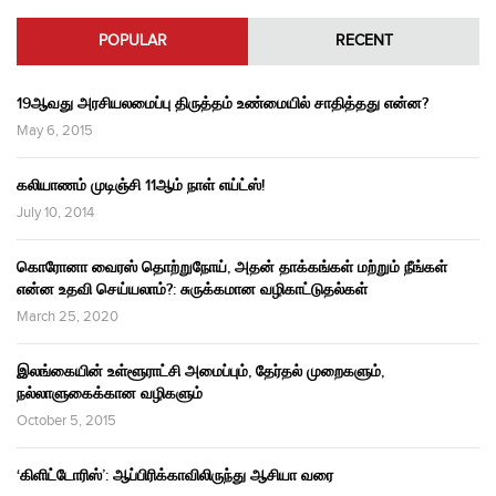
POPULAR
RECENT
19ஆவது அரசியலமைப்பு திருத்தம் உண்மையில் சாதித்தது என்ன?
May 6, 2015
கலியாணம் முடிஞ்சி 11ஆம் நாள் எய்ட்ஸ்!
July 10, 2014
கொரோனா வைரஸ் தொற்றுநோய், அதன் தாக்கங்கள் மற்றும் நீங்கள்
என்ன உதவி செய்யலாம்?: சுருக்கமான வழிகாட்டுதல்கள்
March 25, 2020
இலங்கையின் உள்ளூராட்சி அமைப்பும், தேர்தல் முறைகளும்,
நல்லாளுகைக்கான வழிகளும்
October 5, 2015
‘கிளிட்டோரிஸ்’: ஆப்பிரிக்காவிலிருந்து ஆசியா வரை