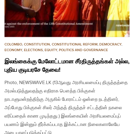
COLOMBO
,
CONSTITUTION
,
CONSTITUTIONAL REFORM
,
DEMOCRACY
,
ECONOMY
,
ELECTIONS
,
EQUITY
,
POLITICS AND GOVERNANCE
இலங்கைக்கு மேலோட்டமான சீர்திருத்தங்கள் அல்ல,
புதிய குடியரசே தேவை!
Photo, NEWSWAVE.LK (13ஆவது அரசியலமைப்பு திருத்தத்தை
அமல்படுத்துவதற்கு எதிராக பௌத்த பிக்குகள்
நாடாளுமன்றத்திற்கு அருகில் போராட்டம் ஒன்றை நடத்தினர்,
அப்போது பிக்குகள் சிலர் அந்தத் திருத்தச் சட்டத்தின் நகலை
எரிப்பதைக் காண முடிந்தது.) இலங்கையின் அரசியலமைப்புப்
பயணம் இன்னும் தீர்க்கப்படாத இக்கட்டான நிலைகளாலேயே
அடையாளப்படுத்தப்பட்டு…