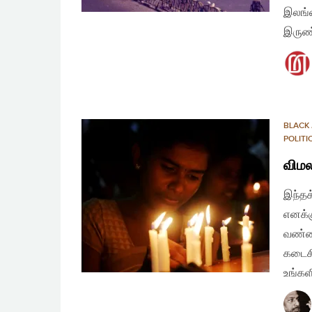
இலங்க
இருண்
BLACK 
POLIT
விம
இந்தக
எனக்க
வண்ணத
கடைசி
உங்கள