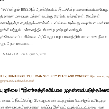
, 1977 மற்றும் 1983ஆம் ஆண்டுகளில் இடம்பெற்ற கலவரங்களின்போது
்திரளான மலையக மக்கள் வடக்கு நோக்கி வந்தார்கள். அவர்கள்
்பாணத்துக்கு எடுத்துக்கொள்ளப்படவில்லை அல்லது வவுனியா, மன்னார
ொச்சி மற்றும் முல்லைத்தீவு போன்ற நகர்புறங்களிலும்
துக்கொள்ளப்படவில்லை. அப்போது யாழ்ப்பாணத்தில் ஏராளமான நிலம்
தது. அந்த மக்களை…
MAATRAM
on
August 5, 2018
JULY
,
HUMAN RIGHTS
,
HUMAN SECURITY
,
PEACE AND CONFLICT
,
அடையாளம்
,
கறு
ஜனநாயகம்
,
மனித உரிமைகள்
்பு ஜூலை | “இனச்சுத்திகரிப்பாக முதன்மைப்படுத்தவேண
் கலவரம் இடம்பெற்று 35 வருடங்கள் கடந்துள்ள போதிலும் உயிரிழந்த
ை நினைவுகூர்வதற்கான வாய்ப்பு இன்னும் வழங்கப்படவில்லை. ஒரு