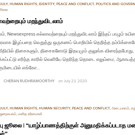
JULY
,
HUMAN RIGHTS
,
IDENTITY
,
PEACE AND CONFLICT
,
POLITICS AND GOVER
 ஜூலை
ாவற்றையும் மறந்துவிடலாம்
லம், Newsexpress எல்லாவற்றையும் மறந்துவிடலாம் இந்தப் பாழும் உயி
வாக இழப்பதை வெறுத்து ஒருகணப் பொறியில் தெறித்த நம்பிக்கை
வீதியில் திசைகளும், திசைகளோடு இதயமும் குலுங்க விரைந்தபோது,
க்கப்பட்டு எரிந்த காரில் வெளியே தெரிந்த தொடை எலும்மை, ஆகாயத்தி
்குமிடையில் எங்கோ…
CHERAN RUDHRAMOORTHY
on
July 23, 2020
JULY
,
HUMAN RIGHTS
,
HUMAN SECURITY
,
PEACE AND CONFLICT
,
அடையாளம்
,
கறு
ஜனநாயகம்
,
மனித உரிமைகள்
்பு ஜூலை | “யாழ்ப்பாணத்திற்குள் அனுமதிக்கப்படாத 
ள்”