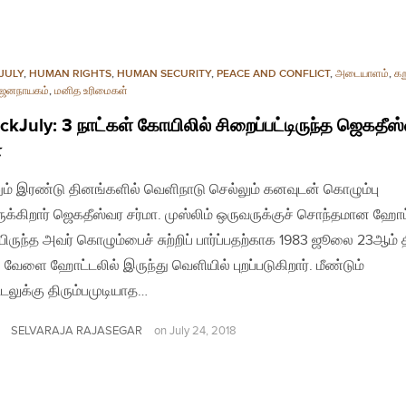
JULY
,
HUMAN RIGHTS
,
HUMAN SECURITY
,
PEACE AND CONFLICT
,
அடையாளம்
,
கறு
ஜனநாயகம்
,
மனித உரிமைகள்
ckJuly: 3 நாட்கள் கோயிலில் சிறைப்பட்டிருந்த ஜெகதீஸ
ா
ம் இரண்டு தினங்களில் வெளிநாடு செல்லும் கனவுடன் கொழும்பு
ருக்கிறார் ஜெகதீஸ்வர சர்மா. முஸ்லிம் ஒருவருக்குச் சொந்தமான ஹோட
யிருந்த அவர் கொழும்பைச் சுற்றிப் பார்ப்பதற்காக 1983 ஜூலை 23ஆம் 
வேளை ஹோட்டலில் இருந்து வெளியில் புறப்படுகிறார். மீண்டும்
லுக்கு திரும்பமுடியாத…
SELVARAJA RAJASEGAR
on
July 24, 2018