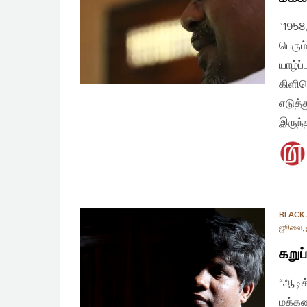
“1958
பெரும
யாழ்ப
கிளிந
எடுத்
இருந்
BLACK 
ஜூலை
,
கறுப
“ஆடிக
மக்கள