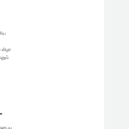
சிய
ை விழா
்னும்
”
களுடைய