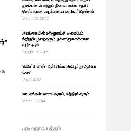
தாக்கங்கள் மற்றும் நீங்கள் என்ன உதவி
செய்யலாம்?: சுருக்கமான வழிகாட்டுதல்கள்
March 25, 2020
இலங்கையின் உள்ளூராட்சி அமைப்பும்,
தேர்தல் முறைகளும், நல்லாளுகைக்கான
ர்”
வழிகளும்
October 5, 2015
‘கிளிட்டோரிஸ்’: ஆப்பிரிக்காவிலிருந்து ஆசியா
தை​
வரை
May 1, 2017
ஊடகங்கள்: மாயைகளும், மந்திரங்களும்
March 3, 2014
முடிவுறாத யுத்தம்…