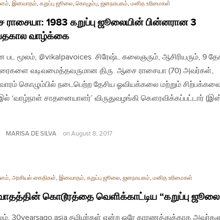
ளம்
,
இனவாதம்
,
கறுப்பு ஜூலை
,
கொழும்பு
,
ஜனநாயகம்
,
மனித உரிமைகள்
ராசையா: 1983 கறுப்பு ஜூலையின் பின்னரான 3
்தகால வாழ்க்கை
ன பட மூலம், @vikalpavoices சிரேஷ்ட கலைஞரும், ஆசிரியரும், 9 தே
திரைகளை வடிவமைத்தவருமான திரு. ஆசை ராசையா (70) அவர்கள்,
வாரம் கொழும்பில் நடைபெற்ற தேசிய ஓவியக்கலை மற்றும் சிற்பக்கல
இல் ‘வாழ்நாள் சாதனையாளர்’ விருதுவழங்கி கௌரவிக்கப்பட்டார் (இன
MARISA DE SILVA
on
August 8, 2017
ளம்
,
அரசியல் கைதிகள்
,
இனவாதம்
,
கறுப்பு ஜூலை
,
ஜனநாயகம்
,
மனித உரிமைகள்
தத்தின் கொடூரத்தை வெளிக்காட்டிய “கறுப்பு ஜூலை
லம், 30yearsago.asia தமிழர்கள் என்ற ஒரே காரணத்துக்காக அவர்