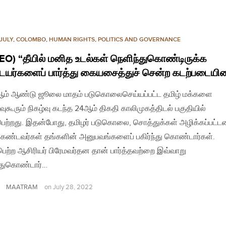
JULY
,
COLOMBO
,
HUMAN RIGHTS
,
POLITICS AND GOVERNANCE
EO) “தீயில் மனித உடல்கள் நெளிந்துகொண்டிருக்க
யர்களைப் பார்த்து கையசைத்துச் சென்ற கடற்படையின
ஆம் ஆண்டு ஜூலை மாதம் படுகொலைசெய்யப்பட்ட தமிழ் மக்களை
ுகூரும் நிகழ்வு கடந்த 24ஆம் திகதி காலிமுகத்திடல் பகுதியில்
ெற்றது. இதன்போது, தமிழர் படுகொலை, சொத்துக்கள் அழிக்கப்பட்ட
் கண்டவர்கள் தங்களின் அனுபவங்களைப் பகிர்ந்து கொண்டார்கள்.
பெற்ற ஆசிரியர் பிரேமவர்தன தான் பார்த்தவற்றை இவ்வாறு
ந்துகொண்டார்…
MAATRAM
on
July 28, 2022