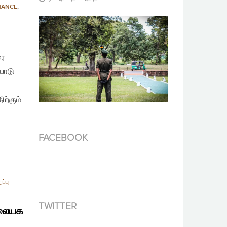
NANCE
,
ரை
யோடு
ற்கும்
FACEBOOK
ப்பு
TWITTER
மலையக