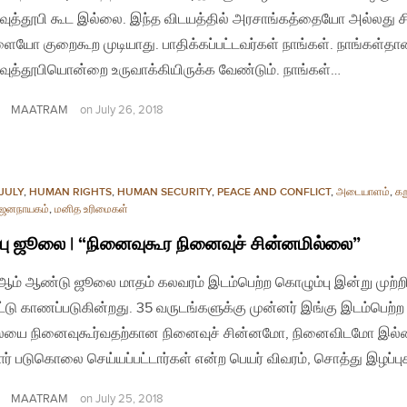
ுத்தூபி கூட இல்லை. இந்த விடயத்தில் அரசாங்கத்தையோ அல்லது 
ையோ குறைகூற முடியாது. பாதிக்கப்பட்டவர்கள் நாங்கள். நாங்கள்தா
ுத்தூபியொன்றை உருவாக்கியிருக்க வேண்டும். நாங்கள்…
MAATRAM
on
July 26, 2018
JULY
,
HUMAN RIGHTS
,
HUMAN SECURITY
,
PEACE AND CONFLICT
,
அடையாளம்
,
கறு
ஜனநாயகம்
,
மனித உரிமைகள்
்பு ஜூலை | “நினைவுகூர நினைவுச் சின்னமில்லை”
ஆம் ஆண்டு ஜூலை மாதம் கலவரம் இடம்பெற்ற கொழும்பு இன்று முற்றி
ட்டு காணப்படுகின்றது. 35 வருடங்களுக்கு முன்னர் இங்கு இடம்பெற்ற க
யை நினைவுகூர்வதற்கான நினைவுச் சின்னமோ, நினைவிடமோ இல்
யார் படுகொலை செய்யப்பட்டார்கள் என்ற பெயர் விவரம், சொத்து இழப்ப
MAATRAM
on
July 25, 2018