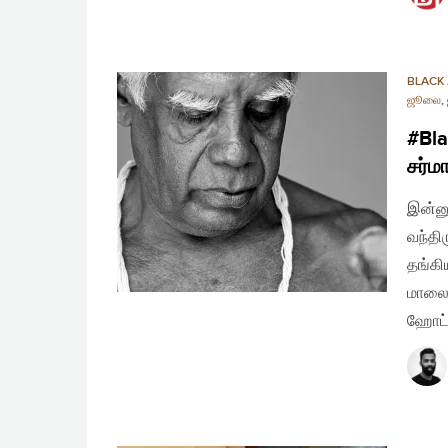
BLACK 
ஜூலை
,
#Bla
சர்ம
இன்னு
வந்தி
தங்கி
மாலை 
ஹோட்ட