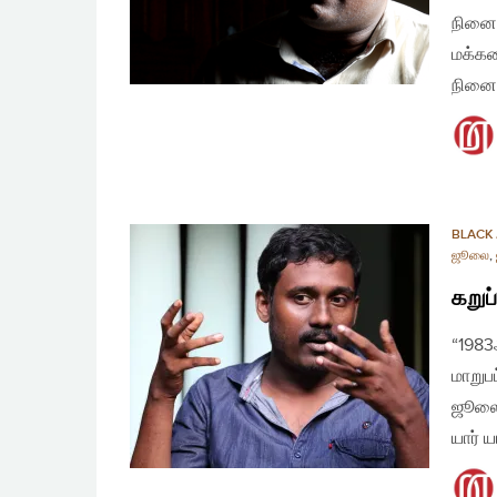
நினைவ
மக்கள
நினைவ
BLACK 
ஜூலை
,
கறுப
“1983
மாறுப
ஜூலை
யார் 