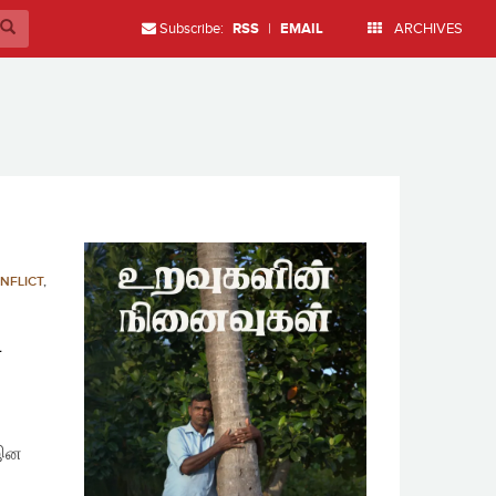
Subscribe:
RSS
|
EMAIL
ARCHIVES
NFLICT
,
ட
 இன