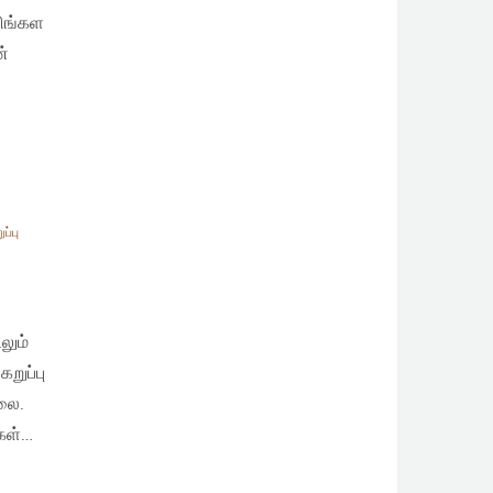
சிங்கள
ன்
ப்பு
லும்
றுப்பு
லை.
ுகள்…