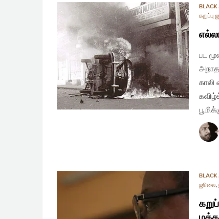
BLACK 
கறுப்பு
எல்ல
பட மூ
அநாதர
காலி 
கவிழ்
பூமிக
BLACK 
ஜூலை
,
கறுப
மக்க