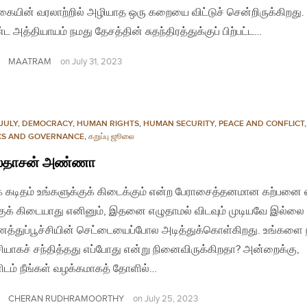
ையின் வரலாற்றில் அழியாத ஒரு கறையை விட்டுச் சென்றிருக்கிறது.
ட அத்தியாயம் நமது தேசத்தின் சுதந்திரத்துக்குப் பிற்பட்ட…
MAATRAM
on
July 31, 2023
JULY
,
DEMOCRACY
,
HUMAN RIGHTS
,
HUMAN SECURITY
,
PEACE AND CONFLICT
,
ICS AND GOVERNANCE
,
கறுப்பு ஜூலை
லதாசன் அண்ணா
் கடிதம் உங்களுக்குக் கிடைக்கும் என்ற பேராசைத்தனமான கற்பனை எ
ுக் கிடையாது எனினும், இதனை எழுதாமல் விடவும் முடியவே இல்லை
்துப்பூச்சியின் செட்டையைப்போல அடித்துக்கொள்கிறது. உங்களை 
யாகச் சந்தித்தது எப்போது என்று நினைவிருக்கிறதா? அன்றைக்கு,
ிடம் நீங்கள் வழக்கமாகத் தோளில்…
CHERAN RUDHRAMOORTHY
on
July 25, 2023