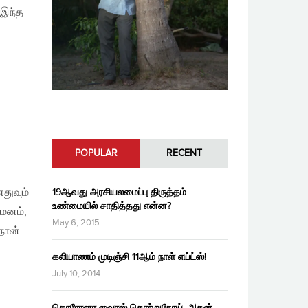
 இந்த
POPULAR
RECENT
துவும்
19ஆவது அரசியலமைப்பு திருத்தம்
உண்மையில் சாதித்தது என்ன?
 மனம்,
May 6, 2015
நான்
கலியாணம் முடிஞ்சி 11ஆம் நாள் எய்ட்ஸ்!
July 10, 2014
கொரோனா வைரஸ் தொற்றுநோய், அதன்