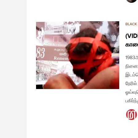
BLACK 
(VID
காடை
1983
நினைவ
இடம்ப
நேரில
ஓய்வு
பகிர்