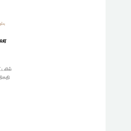
ப்பு
்வர
்டலில்
திகதி