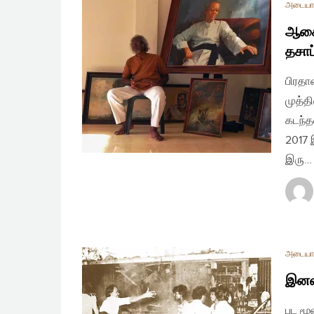
அடையா
ஆசை 
தசாப
பிரதா
முத்
கடந்த
2017 
இரு…
அடையா
இனவா
பட மூ