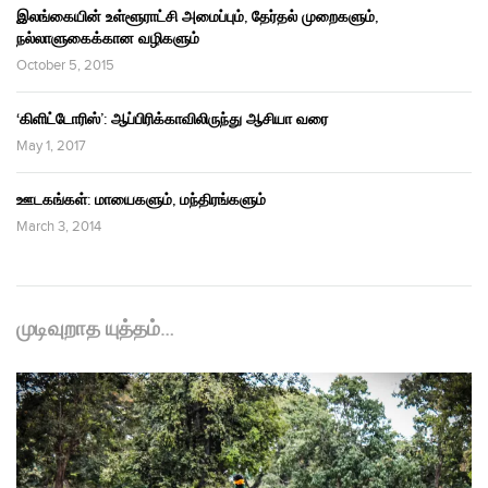
இலங்கையின் உள்ளூராட்சி அமைப்பும், தேர்தல் முறைகளும்,
நல்லாளுகைக்கான வழிகளும்
October 5, 2015
‘கிளிட்டோரிஸ்’: ஆப்பிரிக்காவிலிருந்து ஆசியா வரை
May 1, 2017
ஊடகங்கள்: மாயைகளும், மந்திரங்களும்
March 3, 2014
முடிவுறாத யுத்தம்…