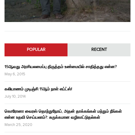
POPULAR
RECENT
19ஆவது அரசியலமைப்பு திருத்தம் உண்மையில் சாதித்தது என்ன?
May 6, 2015
கலியாணம் முடிஞ்சி 11ஆம் நாள் எய்ட்ஸ்!
July 10, 2014
கொரோனா வைரஸ் தொற்றுநோய், அதன் தாக்கங்கள் மற்றும் நீங்கள்
என்ன உதவி செய்யலாம்?: சுருக்கமான வழிகாட்டுதல்கள்
March 25, 2020