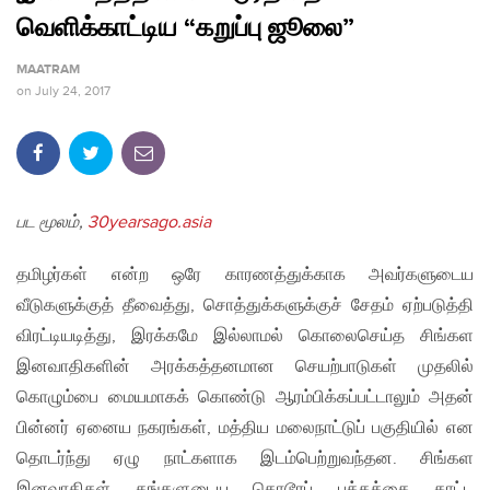
வெளிக்காட்டிய “கறுப்பு ஜூலை”
MAATRAM
on
July 24, 2017
பட மூலம்,
30yearsago.asia
தமிழர்கள் என்ற ஒரே காரணத்துக்காக அவர்களுடைய
வீடுகளுக்குத் தீவைத்து, சொத்துக்களுக்குச் சேதம் ஏற்படுத்தி
விரட்டியடித்து, இரக்கமே இல்லாமல் கொலைசெய்த சிங்கள
இனவாதிகளின் அரக்கத்தனமான செயற்பாடுகள் முதலில்
கொழும்பை மையமாகக் கொண்டு ஆரம்பிக்கப்பட்டாலும் அதன்
பின்னர் ஏனைய நகரங்கள், மத்திய மலைநாட்டுப் பகுதியில் என
தொடர்ந்து ஏழு நாட்களாக இடம்பெற்றுவந்தன. சிங்கள
இனவாதிகள் தங்களுடைய கொடூரப் பக்கத்தை காட்ட