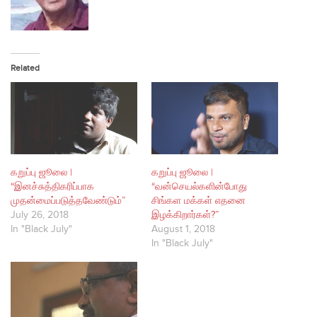
Related
கறுப்பு ஜூலை |
கறுப்பு ஜூலை |
“இனச்சுத்திகரிப்பாக
“வன்செயல்களின்போது
முதன்மைப்படுத்தவேண்டும்”
சிங்கள மக்கள் எதனை
July 26, 2018
இழக்கிறார்கள்?”
In "Black July"
August 1, 2018
In "Black July"