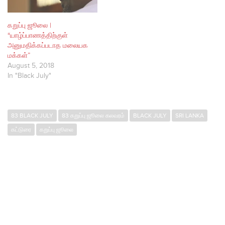
கறுப்பு ஜூலை |
“யாழ்ப்பாணத்திற்குள்
அனுமதிக்கப்படாத மலையக
மக்கள்”
August 5, 2018
In "Black July"
83 BLACK JULY
83 கறுப்பு ஜூலை கலவரம்
BLACK JULY
SRI LANKA
கட்டுரை
கறுப்பு ஜூலை