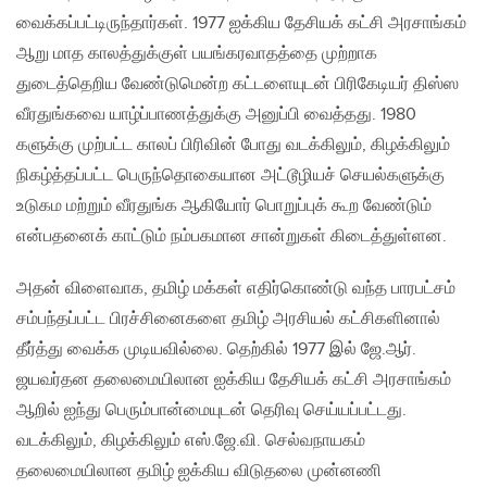
வைக்கப்பட்டிருந்தார்கள். 1977 ஐக்கிய தேசியக் கட்சி அரசாங்கம்
ஆறு மாத காலத்துக்குள் பயங்கரவாதத்தை முற்றாக
துடைத்தெறிய வேண்டுமென்ற கட்டளையுடன் பிரிகேடியர் திஸ்ஸ
வீரதுங்கவை யாழ்ப்பாணத்துக்கு அனுப்பி வைத்தது. 1980
களுக்கு முற்பட்ட காலப் பிரிவின் போது வடக்கிலும், கிழக்கிலும்
நிகழ்த்தப்பட்ட பெருந்தொகையான அட்டூழியச் செயல்களுக்கு
உடுகம மற்றும் வீரதுங்க ஆகியோர் பொறுப்புக் கூற வேண்டும்
என்பதனைக் காட்டும் நம்பகமான சான்றுகள் கிடைத்துள்ளன.
அதன் விளைவாக, தமிழ் மக்கள் எதிர்கொண்டு வந்த பாரபட்சம்
சம்பந்தப்பட்ட பிரச்சினைகளை தமிழ் அரசியல் கட்சிகளினால்
தீர்த்து வைக்க முடியவில்லை. தெற்கில் 1977 இல் ஜே.ஆர்.
ஜயவர்தன தலைமையிலான ஐக்கிய தேசியக் கட்சி அரசாங்கம்
ஆறில் ஐந்து பெரும்பான்மையுடன் தெரிவு செய்யப்பட்டது.
வடக்கிலும், கிழக்கிலும் எஸ்.ஜே.வி. செல்வநாயகம்
தலைமையிலான தமிழ் ஐக்கிய விடுதலை முன்னணி