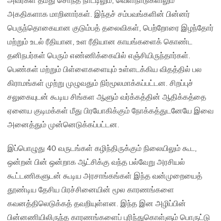
அவர்கள் தமது சொந்த நாட்டிலும், வெளிநாடுகளிலும்
அகதிகளாக மாறினார்கள். இந்தச் சம்பவங்களின் பின்னர்
பெருந்தொகையான குடும்பத் தலைவிகள், பெற்றோரை இழந்தோர்
மற்றும் உடல் ரீதியான, உள ரீதியான காயங்களைக் கொண்ட
தனிநபர்கள் பெரும் எண்ணிக்கையில் எஞ்சியிருந்தார்கள்.
பெண்கள் மற்றும் பிள்ளைகளையும் உள்ளடக்கிய விதத்தில் பல
கிராமங்கள் முற்று முழுவதும் நிர்மூலமாக்கப்பட்டன. சிறப்புச்
சலுகையுடன் கூடிய சிங்கள ஆளும் வர்க்கத்தின் ஆதிக்கத்தை
ஏனைய குடிமக்கள் மீது பிரயோகிக்கும் நோக்கத்துடனேயே இவை
அனைத்தும் முன்னெடுக்கப்பட்டன.
இப்பொழுது 40 வருடங்கள் கழிந்திருக்கும் நிலையிலும் கூட,
ஒன்றன் பின் ஒன்றாக ஆட்சிக்கு வந்த பல்வேறு அரசியல்
கூட்டணிகளுடன் கூடிய அரசாங்கங்கள் இந்த வன்முறையைத்
தூண்டிய தேசிய பிரச்சினையின் மூல காரணங்களை
கவனத்திலெடுக்கத் தவறியுள்ளன. இந்த இன அழிப்பின்
பின்னணியிலிருந்த காரணங்களைப் புரிந்துகொள்ளும் பொருட்டு