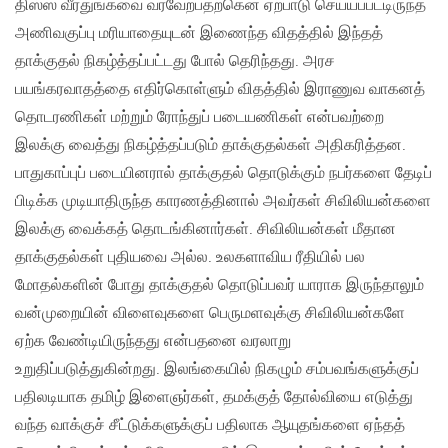
திஸ்ஸ வீரதுங்கவை வரவேற்பதற்கென ஏற்பாடு செய்யப்பட்டிருந்த
அணிவகுப்பு மரியாதையுடன் இணைந்த விதத்தில் இந்தத்
தாக்குதல் நிகழ்த்தப்பட்டது போல் தெரிந்தது. அரச
பயங்கரவாதத்தை எதிர்கொள்ளும் விதத்தில் இராணுவ வாகனத்
தொடரணிகள் மற்றும் ரோந்துப் படையணிகள் என்பவற்றை
இலக்கு வைத்து நிகழ்த்தப்படும் தாக்குதல்கள் அதிகரித்தன.
பாதுகாப்புப் படையினரால் தாக்குதல் தொடுக்கும் நபர்களை தேடிப்
பிடிக்க முடியாதிருந்த காரணத்தினால் அவர்கள் சிவிலியன்களை
இலக்கு வைக்கத் தொடங்கினார்கள். சிவிலியன்கள் மீதான
தாக்குதல்கள் புதியவை அல்ல. உலகளாவிய ரீதியில் பல
மோதல்களின் போது தாக்குதல் தொடுப்பவர் யாராக இருந்தாலும்
வன்முறையின் விளைவுகளை பெருமளவுக்கு சிவிலியன்களே
ஏற்க வேண்டியிருந்தது என்பதனை வரலாறு
உறுதிப்படுத்துகின்றது. இலங்கையில் நிகழும் சம்பவங்களுக்குப்
பதிலடியாக தமிழ் இளைஞர்கள், தமக்குத் தோல்வியை எடுத்து
வந்த வாக்குச் சீட்டுக்களுக்குப் பதிலாக ஆயுதங்களை ஏந்தத்