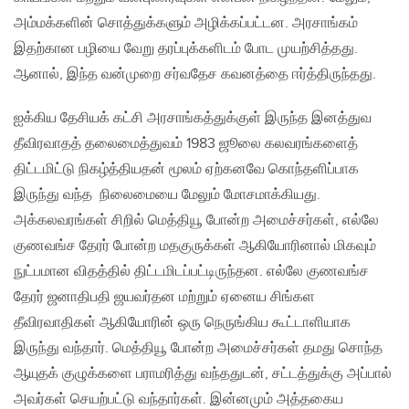
அம்மக்களின் சொத்துக்களும் அழிக்கப்பட்டன. அரசாங்கம்
இதற்கான பழியை வேறு தரப்புக்களிடம் போட முயற்சித்தது.
ஆனால், இந்த வன்முறை சர்வதேச கவனத்தை ஈர்த்திருந்தது.
ஐக்கிய தேசியக் கட்சி அரசாங்கத்துக்குள் இருந்த இனத்துவ
தீவிரவாதத் தலைமைத்துவம் 1983 ஜூலை கலவரங்களைத்
திட்டமிட்டு நிகழ்த்தியதன் மூலம் ஏற்கனவே கொந்தளிப்பாக
இருந்து வந்த நிலைமையை மேலும் மோசமாக்கியது.
அக்கலவரங்கள் சிறில் மெத்தியூ போன்ற அமைச்சர்கள், எல்லே
குணவங்ச தேரர் போன்ற மதகுருக்கள் ஆகியோரினால் மிகவும்
நுட்பமான விதத்தில் திட்டமிடப்பட்டிருந்தன. எல்லே குணவங்ச
தேரர் ஜனாதிபதி ஜயவர்தன மற்றும் ஏனைய சிங்கள
தீவிரவாதிகள் ஆகியோரின் ஒரு நெருங்கிய கூட்டாளியாக
இருந்து வந்தார். மெத்தியூ போன்ற அமைச்சர்கள் தமது சொந்த
ஆயுதக் குழுக்களை பராமரித்து வந்ததுடன், சட்டத்துக்கு அப்பால்
அவர்கள் செயற்பட்டு வந்தார்கள். இன்னமும் அத்தகைய