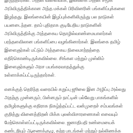
இருந்தார்கள். அதன் விளைவாக, இலங்கை அதன் சமூக
அபிவிருத்திக்கான அந்த மக்கள் பிரிவினரின் பங்களிப்புக்களை
இழந்தது. இலங்கையின் இழப்புக்களிலிருந்து பல நாடுகள்
பயனடைந்தன. தாம் புதிதாக குடியேறிய நாடுகளின்
அபிவிருத்திக்கு அத்தகைய தொழில்வாண்மையாளர்கள்
பரந்தளவிலான பங்களிப்பை வழங்கினார்கள். இலங்கை தமிழ்
இளைஞர்கள் மட்டும் அத்தகைய நிலைமாற்றத்தை
எதிர்கொண்டிருக்கவில்லை. சிங்கள மற்றும் முஸ்லிம்
இளைஞர்களும் அரச பயங்கரவாதத்துக்கு
உள்ளாக்கப்பட்டிருந்தார்கள்.
எனக்குத் தெரிந்த வரையில் கறுப்பு ஜூலை இன அழிப்பு அல்லது
அதற்கு முன்னரும், பின்னரும் நாட்டின் பல்வேறு பாகங்களில்
தமிழர்களுக்கு எதிராக நிகழ்த்தப்பட்ட வன்முறைச் சம்பவங்கள்
குறித்து வினைத்திறன் மிக்க புலன்விசாரணைகள் எவையும்
மேற்கொள்ளப்பட்டிருக்கவில்லை. ஜனாதிபதி உண்மையைக்
கண்டறியும் ஆணைக்குழு, கற்ற பாடங்கள் மற்றும் நல்லிணக்க