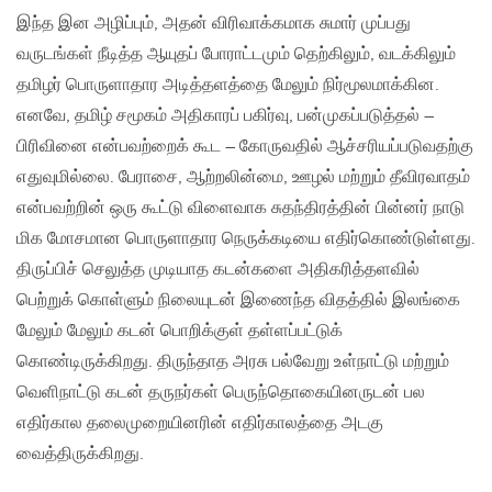
இந்த இன அழிப்பும், அதன் விரிவாக்கமாக சுமார் முப்பது
வருடங்கள் நீடித்த ஆயுதப் போராட்டமும் தெற்கிலும், வடக்கிலும்
தமிழர் பொருளாதார அடித்தளத்தை மேலும் நிர்மூலமாக்கின.
எனவே, தமிழ் சமூகம் அதிகாரப் பகிர்வு, பன்முகப்படுத்தல் –
பிரிவினை என்பவற்றைக் கூட – கோருவதில் ஆச்சரியப்படுவதற்கு
எதுவுமில்லை. பேராசை, ஆற்றலின்மை, ஊழல் மற்றும் தீவிரவாதம்
என்பவற்றின் ஒரு கூட்டு விளைவாக சுதந்திரத்தின் பின்னர் நாடு
மிக மோசமான பொருளாதார நெருக்கடியை எதிர்கொண்டுள்ளது.
திருப்பிச் செலுத்த முடியாத கடன்களை அதிகரித்தளவில்
பெற்றுக் கொள்ளும் நிலையுடன் இணைந்த விதத்தில் இலங்கை
மேலும் மேலும் கடன் பொறிக்குள் தள்ளப்பட்டுக்
கொண்டிருக்கிறது. திருந்தாத அரசு பல்வேறு உள்நாட்டு மற்றும்
வெளிநாட்டு கடன் தருநர்கள் பெருந்தொகையினருடன் பல
எதிர்கால தலைமுறையினரின் எதிர்காலத்தை அடகு
வைத்திருக்கிறது.