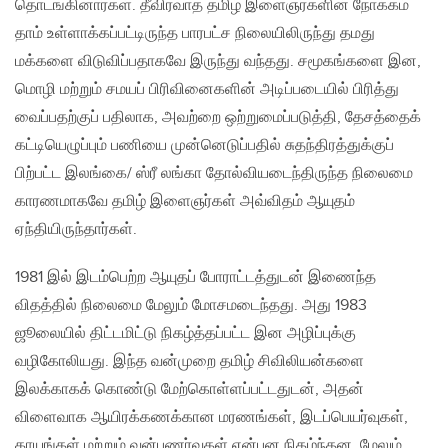
தொடங்கினார்கள். தீவிரவாத தமிழ் இளைஞர்களின் நோக்கம்
தாம் உள்ளாக்கப்பட்டிருந்த பாரபட்ச நிலையிலிருந்து தமது
மக்களை விடுவிப்பதாகவே இருந்து வந்தது. சமூகங்களை இன,
மொழி மற்றும் சமயப் பிரிவினைகளின் அடிப்படையில் பிரித்து
வைப்பதற்குப் பதிலாக, அவற்றை ஒற்றுமைப்படுத்தி, தேசத்தைக்
கட்டியெழுப்பும் பணியை முன்னெடுப்பதில் சுதந்திரத்துக்குப்
பிற்பட்ட இலங்கை/ ஸ்ரீ லங்கா தோல்வியடைந்திருந்த நிலைமை
காரணமாகவே தமிழ் இளைஞர்கள் அவ்விதம் ஆயுதம்
ஏந்தியிருந்தார்கள்.
1981 இல் இடம்பெற்ற ஆயுதப் போராட்டத்துடன் இணைந்த
விதத்தில் நிலைமை மேலும் மோசமடைந்தது. அது 1983
ஜூலையில் திட்டமிட்டு நிகழ்த்தப்பட்ட இன அழிப்புக்கு
வழிகோலியது. இந்த வன்முறை தமிழ் சிவிலியன்களை
இலக்காகக் கொண்டு மேற்கொள்ளப்பட்டதுடன், அதன்
விளைவாக ஆயிரக்கணக்கான மரணங்கள், இடப்பெயர்வுகள்,
காயங்கள் மற்றும் வன்புணர்வுகள் என்பன நிகழ்ந்தன. மேலும்,