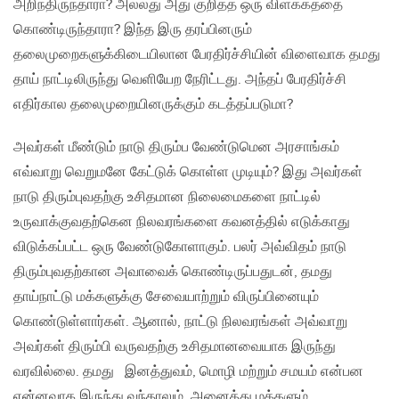
அறிந்திருந்தாரா? அல்லது அது குறித்த ஒரு விளக்கத்தை
கொண்டிருந்தாரா? இந்த இரு தரப்பினரும்
தலைமுறைகளுக்கிடையிலான பேரதிர்ச்சியின் விளைவாக தமது
தாய் நாட்டிலிருந்து வெளியேற நேரிட்டது. அந்தப் பேரதிர்ச்சி
எதிர்கால தலைமுறையினருக்கும் கடத்தப்படுமா?
அவர்கள் மீண்டும் நாடு திரும்ப வேண்டுமென அரசாங்கம்
எவ்வாறு வெறுமனே கேட்டுக் கொள்ள முடியும்? இது அவர்கள்
நாடு திரும்புவதற்கு உசிதமான நிலைமைகளை நாட்டில்
உருவாக்குவதற்கென நிலவரங்களை கவனத்தில் எடுக்காது
விடுக்கப்பட்ட ஒரு வேண்டுகோளாகும். பலர் அவ்விதம் நாடு
திரும்புவதற்கான அவாவைக் கொண்டிருப்பதுடன், தமது
தாய்நாட்டு மக்களுக்கு சேவையாற்றும் விருப்பினையும்
கொண்டுள்ளார்கள். ஆனால், நாட்டு நிலவரங்கள் அவ்வாறு
அவர்கள் திரும்பி வருவதற்கு உசிதமானவையாக இருந்து
வரவில்லை. தமது இனத்துவம், மொழி மற்றும் சமயம் என்பன
என்னவாக இருந்து வந்தாலும், அனைத்து மக்களும்