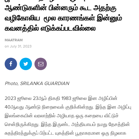
ஆண்டுகளின் பின்னரும் கூட அதற்கு
வழிகோலிய மூல காரணங்கள் இன்னும்
கவனத்தில் எடுக்கப்படவில்லை
MAATRAM
on
July 31, 2023
Photo, SRILANKA GUARDIAN
2023 ஜூலை 23ஆம் திகதி 1983 ஜூலை இன அழிப்பின்
40ஆவது ஆண்டு நிறைவைக் குறிக்கின்றது. இந்த இன அழிப்பு
இலங்கையின் வரலாற்றில் அழியாத ஒரு கறையை விட்டுச்
சென்றிருக்கிறது. இந்த இருண்ட அத்தியாயம் நமது தேசத்தின்
சுதந்திரத்துக்குப் பிற்பட்ட யுகத்தின் பூதாகரமான ஒரு நிழலாக