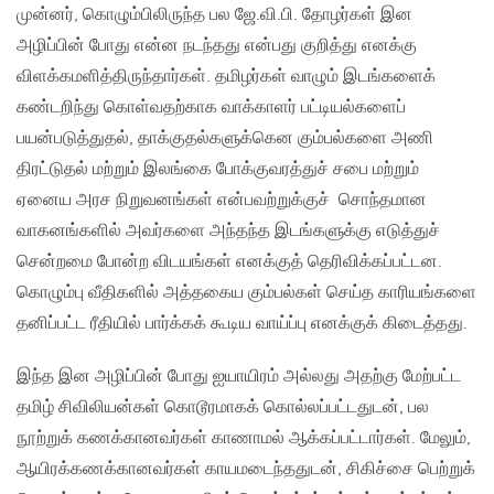
முன்னர், கொழும்பிலிருந்த பல ஜே.வி.பி. தோழர்கள் இன
அழிப்பின் போது என்ன நடந்தது என்பது குறித்து எனக்கு
விளக்கமளித்திருந்தார்கள். தமிழர்கள் வாழும் இடங்களைக்
கண்டறிந்து கொள்வதற்காக வாக்காளர் பட்டியல்களைப்
பயன்படுத்துதல், தாக்குதல்களுக்கென கும்பல்களை அணி
திரட்டுதல் மற்றும் இலங்கை போக்குவரத்துச் சபை மற்றும்
ஏனைய அரச நிறுவனங்கள் என்பவற்றுக்குச் சொந்தமான
வாகனங்களில் அவர்களை அந்தந்த இடங்களுக்கு எடுத்துச்
சென்றமை போன்ற விடயங்கள் எனக்குத் தெரிவிக்கப்பட்டன.
கொழும்பு வீதிகளில் அத்தகைய கும்பல்கள் செய்த காரியங்களை
தனிப்பட்ட ரீதியில் பார்க்கக் கூடிய வாய்ப்பு எனக்குக் கிடைத்தது.
இந்த இன அழிப்பின் போது ஐயாயிரம் அல்லது அதற்கு மேற்பட்ட
தமிழ் சிவிலியன்கள் கொடூரமாகக் கொல்லப்பட்டதுடன், பல
நூற்றுக் கணக்கானவர்கள் காணாமல் ஆக்கப்பட்டார்கள். மேலும்,
ஆயிரக்கணக்கானவர்கள் காயமடைந்ததுடன், சிகிச்சை பெற்றுக்