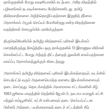
தாக்குதலின் போது வவுனியாவில் கடற்படை அதே விதத்தில்
பழிவாங்கல் நடவடிக்கையை மேற்கொண்டது. தமிழ்
தீவிரவாதிகளை அழித்தொழிப்பதற்கான இறுதித் தீர்வை
அரசாங்கம் அமுல் செய்யப் போகின்றது என்ற விதத்திலான
வதந்திகள் கொழும்பில் பரவியிருந்தன.
திருநெல்வேலியில் தமிழீழ விடுதலைப் புலிகள் இயக்கம்
மறைந்திருந்து நிகழ்த்திய ஒரு தாக்குதலில் 13 இராணுவ வீரர்கள்
கொல்லப்பட்ட போது அந்தத் திட்டத்தைத் துவக்கி வைப்பதற்கான
வாய்ப்பு அரசாங்கத்துக்குக் கிடைத்தது.
அரசாங்கம் தமிழீழ விடுதலைப் புலிகள் இயக்கத்தையும், வடக்கில்
செயற்பட்டு வரும் அதனையொத்த ஏனைய இயக்கங்களையும்
தடை செய்தது. தொடக்கத்தில் அவசரகால சட்டங்களின் கீழ்
1983 ஜூலை மாதத்தில் தெற்கில் ஜே.வி.பி, நவ சம சமாஜக் கட்சி
மற்றும் கம்யூனிஸ்ட் கட்சி என்பனவும் தடை செய்யப்பட்டன.
பின்னர் அத்தடை பயங்கரவாதத் தடைச் சட்டத்தின் கீழ்