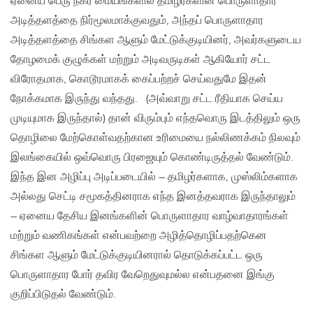
ஏனைய பெரு நகர மையங்களில் தமிழர்களின் பொருளாதார
அடித்தளத்தை நிர்மூலமாக்குவதும், அந்தப் பொருளாதார
அடித்தளத்தை சிங்கள ஆளும் மேட்டுக்குடியினர், அவர்களுடைய
தோழமைக் குழுக்கள் மற்றும் அடிவருடிகள் ஆகியோர் சட்ட
விரோதமாக, கொடூரமாகக் கைப்பற்றச் செய்வதுமே இதன்
நோக்கமாக இருந்து வந்தது. (அவ்வாறு சட்ட ரீதியாக செய்ய
முடியுமாக இருந்தால்) தான் விரும்பும் எந்தவொரு இடத்திலும் ஒரு
தொழிலை மேற்கொள்வதற்கான உரிமையை நல்லிணக்கம் நிலவும்
இலங்கையில் ஒவ்வொரு பிரஜையும் கொண்டிருத்தல் வேண்டும்.
இந்த இன அழிப்பு அடிப்படையில் – தமிழர்களாக, முஸ்லிம்களாக
அல்லது செட்டி சமூகத்தினராக எந்த இனத்தவராக இருந்தாலும்
– ஏனைய தேசிய இனங்களின் பொருளாதார வாழ்வாதாரங்கள்
மற்றும் வணிகங்கள் என்பவற்றை அழித்தொழிப்பதற்கென
சிங்கள ஆளும் மேட்டுக்குடியினரால் தொடுக்கப்பட்ட ஒரு
பொருளாதார போர் தவிர வேறெதுவுமல்ல என்பதனை இங்கு
குறிப்பிடுதல் வேண்டும்.