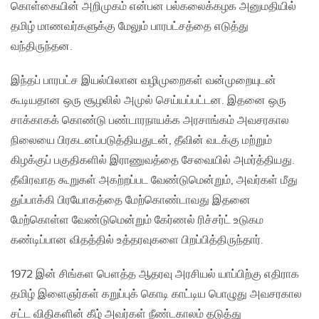
கொள்கையின் அறிமுகம் என்பன பல்கலைக்கழக அனுமதியில்
தமிழ் மாணவர்களுக்கு மேலும் பாரபட்சத்தை எடுத்து
வந்திருந்தன.
இந்தப் பாரபட்ச இயல்பிலான வழிமுறைகள் வன்முறையுடன்
கூடியதான ஒரு சூழலில் அமுல் செய்யப்பட்டன. இதனை ஒரு
சாக்காகக் கொண்டு பண்டாரநாயக்க அரசாங்கம் அவசரகால
நிலையை பிரகடனப்படுத்தியதுடன், தீவின் வடக்கு மற்றும்
கிழக்குப் பகுதிகளில் இராணுவத்தை சேவையில் அமர்த்தியது.
தீவிரவாத கூறுகள் அகற்றப்பட வேண்டுமென்றும், அவர்கள் மீது
துப்பாக்கி பிரயோகத்தை மேற்கொண்டாவது இதனை
மேற்கொள்ள வேண்டுமென்றும் கேர்ணல் ரிச்சர்ட் உடுகம
கண்டிப்பான விதத்தில் உத்தரவுகளை பிறப்பித்திருந்தார்.
1972 இன் சிங்கள பௌத்த ஆதரவு அரசியல் யாப்பிற்கு எதிராக
தமிழ் இளைஞர்கள் கறுப்புக் கொடி காட்டிய பொழுது அவசரகால
சட்ட விதிகளின் கீழ் அவர்கள் நீண்டகாலம் தடுத்து