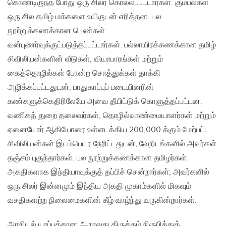
கொண்டிருந்த போது ஒரு சிலர் கொல்லப்பட்டார்கள். கும்பல்கள்
ஒரு சில தமிழ் மக்களை உயிருடன் எரித்தன. பல
நூற்றுக்கணக்கான பெண்கள்
வன்புணர்வுக்குட்படுத்தப்பட்டார்கள். பல்லாயிரக்கணக்கான தமிழ்
சிவிலியன்களின் வீடுகள், வியாபாரங்கள் மற்றும்
கைத்தொழில்கள் போன்ற சொத்துக்கள் தாக்கி
அழிக்கப்பட்டதுடன், பாதுகாப்புப் படையினரின்
கண்களுக்கெதிரிலேயே அவை தீயிட்டுக் கொளுத்தப்பட்டன.
வணிகத் துறை தலைவர்கள், தொழில்வாண்மையாளர்கள் மற்றும்
ஏனையோர் ஆகியோரை உள்ளடக்கிய 200,000 க்கும் மேற்பட்ட
சிவிலியன்கள் இடம்பெயர நேரிட்டதுடன், வேறிடங்களில் அவர்கள்
தஞ்சம் புகுந்தார்கள். பல நூற்றுக்கணக்கான தமிழர்கள்
அகதிகளாக இந்தியாவுக்குத் தப்பிச் சென்றார்கள்; அவர்களில்
ஒரு சிலர் இன்னமும் இந்திய அகதி முகாம்களில் மிகவும்
வசதிகளற்ற நிலைமைகளின் கீழ் வாழ்ந்து வருகின்றார்கள்.
அரசியல் யாப்புக்கான ஆறாவது திருத்தம் நிரூபித்துக்