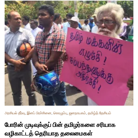
அரசியல் தீர்வு
,
இனப் பிரச்சினை
,
கொழும்பு
,
ஜனநாயகம்
,
தமிழ்த் தேசியம்
போரின் முடிவுக்குப் பின் தமிழர்களை சரியாக
வழிகாட்டத் தெரியாத தலைமைகள்