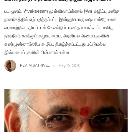
பட மூலம், @vakeesam முள்ளிவாய்க்கால் இன அழிப்பு மனித
நாகரீகத்தில் ஏற்படுத்தப்பட்ட இன்னுமொரு வடு என்றே உலக
வரலாற்றில் பதியப்படல் வேண்டும். மனிதம் காக்கும், மனித
நாகரீகம் காக்கும் சமூக, சமய, அரசியல் அமைப்புகளின்
கண்முன்னாலேயே அழிப்பு நிகழ்த்தப்பட்டது மட்டுமல்ல
இவ்வமைப்புகளின் பின்னால் உள்ள…
REV. M.SATHIVEL
on
May 19, 2018