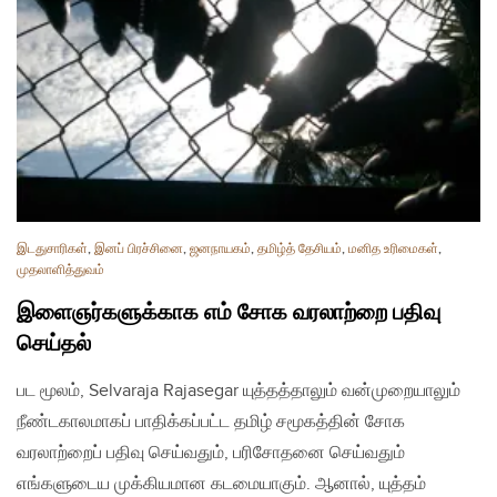
இடதுசாரிகள்
,
இனப் பிரச்சினை
,
ஜனநாயகம்
,
தமிழ்த் தேசியம்
,
மனித உரிமைகள்
,
முதலாளித்துவம்
இளைஞர்களுக்காக எம் சோக வரலாற்றை பதிவு
செய்தல்
பட மூலம், Selvaraja Rajasegar யுத்தத்தாலும் வன்முறையாலும்
நீண்டகாலமாகப் பாதிக்கப்பட்ட தமிழ் சமூகத்தின் சோக
வரலாற்றைப் பதிவு செய்வதும், பரிசோதனை செய்வதும்
எங்களுடைய முக்கியமான கடமையாகும். ஆனால், யுத்தம்