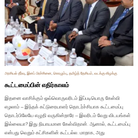
அரசியல் தீர்வு
,
இனப் பிரச்சினை
,
கொழும்பு
,
தமிழ்த் தேசியம்
,
வடக்கு-கிழக்கு
கூட்டமைப்பின் எதிர்காலம்
இதனை வாசிக்கும் ஒவ்வொருவரிடம் இப்படியொரு கேள்வி
எழலாம் – இந்தக் கட்டுரையாளர் தொடர்ச்சியாக கூட்டமைப்பு
தொடர்பிலேயே எழுதி வருகின்றாரே – இவரிடம் வேறு விடயங்கள்
இல்லையா? இது நியாயமான கேள்விதான். ஆனால், கூட்டமைப்பு
என்பது வெறும் கட்சிகளின் கூட்டல்ல. மாறாக, அது