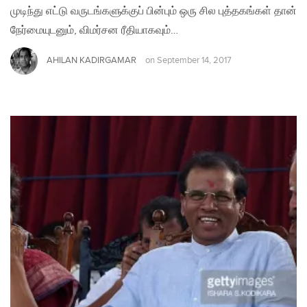
முடிந்து எட்டு வருடங்களுக்குப் பின்பும் ஒரு சில புத்தகங்கள் தான்
நேர்மையுடனும், விமர்சன ரீதியாகவும்…
AHILAN KADIRGAMAR
on
September 14, 2017