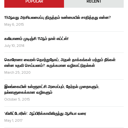
POPULAR
RECENT
19ஆவது அரசியலமைப்பு திருத்தம் உண்மையில் சாதித்தது என்ன?
May 6, 2015
கலியாணம் முடிஞ்சி 11ஆம் நாள் எய்ட்ஸ்!
July 10, 2014
கொரோனா வைரஸ் தொற்றுநோய், அதன் தாக்கங்கள் மற்றும் நீங்கள்
என்ன உதவி செய்யலாம்?: சுருக்கமான வழிகாட்டுதல்கள்
March 25, 2020
இலங்கையின் உள்ளூராட்சி அமைப்பும், தேர்தல் முறைகளும்,
நல்லாளுகைக்கான வழிகளும்
October 5, 2015
‘கிளிட்டோரிஸ்’: ஆப்பிரிக்காவிலிருந்து ஆசியா வரை
May 1, 2017