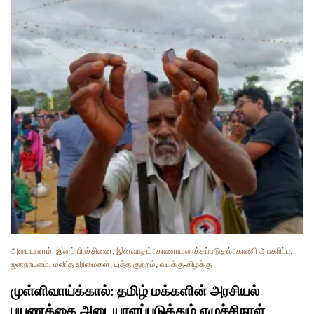
அடையாளம்
,
இனப் பிரச்சினை
,
இனவாதம்
,
காணாமலாக்கப்படுதல்
,
காணி அபகரிப்பு
,
ஜனநாயகம்
,
மனித உரிமைகள்
,
யுத்த குற்றம்
,
வடக்கு-கிழக்கு
முள்ளிவாய்க்கால்: தமிழ் மக்களின் அரசியல்
பயணத்தை அடையாளப்படுத்தும் எழுச்சிநாள்