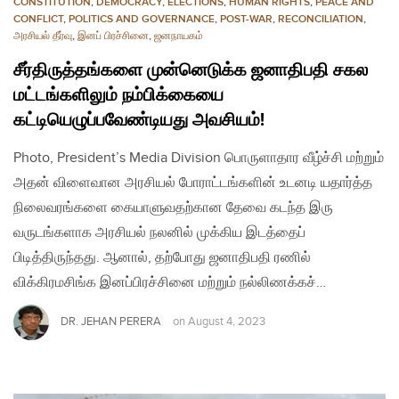
CONSTITUTION
,
DEMOCRACY
,
ELECTIONS
,
HUMAN RIGHTS
,
PEACE AND
CONFLICT
,
POLITICS AND GOVERNANCE
,
POST-WAR
,
RECONCILIATION
,
அரசியல் தீர்வு
,
இனப் பிரச்சினை
,
ஜனநாயகம்
சீர்திருத்தங்களை முன்னெடுக்க ஜனாதிபதி சகல
மட்டங்களிலும் நம்பிக்கையை
கட்டியெழுப்பவேண்டியது அவசியம்!
Photo, President’s Media Division பொருளாதார வீழ்ச்சி மற்றும்
அதன் விளைவான அரசியல் போராட்டங்களின் உடனடி யதார்த்த
நிலைவரங்களை கையாளுவதற்கான தேவை கடந்த இரு
வருடங்களாக அரசியல் நலனில் முக்கிய இடத்தைப்
பிடித்திருந்தது. ஆனால், தற்போது ஜனாதிபதி ரணில்
விக்கிரமசிங்க இனப்பிரச்சினை மற்றும் நல்லிணக்கச்…
DR. JEHAN PERERA
on
August 4, 2023