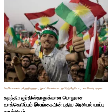
அரசியலமைப்பு சீர்த்திருத்தம்
,
இனப் பிரச்சினை
,
தமிழ்த் தேசியம்
,
புலம்பெயர் சமூகம்
சுதந்திர குர்திஸ்தானுக்கான பொதுசன
வாக்கெடுப்பும் இலங்கையின் புதிய அரசியல் யாப்பு