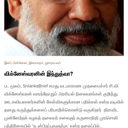
இனப் பிரச்சினை
,
இனவாதம்
,
ஜனநாயகம்
விக்னேஸ்வரனின் இந்துத்வா?
பட மூலம், SrilankaBrief எமது வடமாகாண முதலமைச்சர் சி.வி.
விக்னேஸ்வரன் வாரந்தோறும் அரசியல் நிலைவரங்கள் குறித்து
ஊடகவியலாளர்களின் கேள்விகளுக்கான பதில்கள் என்ற வடிவில்
தனது கருத்துக்களைப் பரிமாறிக்கொண்டு வருகிறார். திராவிட
முன்னேற்றக் கழகத் தலைவர் கலைஞர் கருணாநிதி முரசொலி
பத்திரிகையில் ‘உடன்பிறப்புகளுக்கு’ என்ற தலைப்பில்…