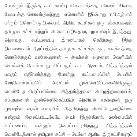
போன்றும் இருந்த கூட்டமைப்பு விவகாரத்தை, மீளவும் விவாத
மேடைக்கு கொண்டுவந்தது. ஏனெனில், இப்போது ஈ.பி.ஆர்.எல்
மற்றும் (புளொட்) டி.பி.எல்.எப் ஆகிய கட்சிகள் ஒரு பக்கமாகவும்,
தமிழரசு கட்சி மற்றும் டெலோ பிறிதொரு புறமாகவும் இருந்தது.
அதாவது, கூட்டமைப்பு இரண்டாகத் தெரிந்தது. இந்த
நிலைமைகள் ஆரம்பத்தில் தமிழரசு கட்சிக்கு ஒரு கலக்கத்தை
கொடுத்ததும் உண்மைதான் – அவர்கள் அதனை வெளியில்
சொல்லிக் கொள்ளாது விட்டாலும் கூட. ஆனால், சித்தார்த்தன்
பலரும் எதிர்பார்த்தது போன்று, கூட்டமைப்பின் பெயரில்
மேற்கொள்ளப்படும் அரசியல் முன்னெடுப்புக்களிலிருந்து
வெளியேற விரும்பவில்லை. சித்தார்த்தனை பொறுத்தவரையில்,
சம்பந்தனால் முன்னெடுக்கப்படும் அரசியல் நகர்வுகள் ஒரு
முடிவுக்கு வரும் வரையில், அதிலிருந்து வெளியேறுவதில்லை
என்னும் நிலைப்பாட்டிலேயே அவர் இருக்கிறார். உண்மையில்
கூட்டமைப்பு என்னும் நிலைப்பாட்டிலிருந்து சித்தார்த்தன்
வெளியேறினால் தமிழரசு கட்சி – டெலோ ஆகிய இருகட்சிகளும்