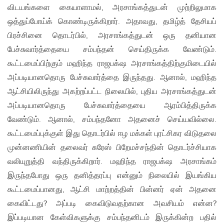
விடயங்களை கையாளாமல், அரசாங்கத்துடன் முற்றிலுமாக
ஒத்துப்போய்க் கொண்டிருக்கிறார். அதாவது, தமிழ்த் தேசியப்
பிரச்சினை தொடர்பில், அரசாங்கத்துடன் ஒரு தனியான
பேச்சுவார்த்தையை சம்பந்தன் செய்திருக்க வேண்டும்.
கூட்டமைப்பிற்கும் மஹிந்த ராஜபக்‌ஷ அரசாங்கத்திற்குமிடையில்
அப்படியானதொரு பேச்சுவார்த்தை இருந்தது. ஆனால், மஹிந்த
ஆட்சியிலிருந்து அகற்றப்பட்ட நிலையில், புதிய அரசாங்கத்துடன்
அப்படியானதொரு பேச்சுவார்த்தையை ஆரம்பித்திருக்க
வேண்டும். ஆனால், சம்பந்தனோ அதனைச் செய்யவில்லை.
கூட்டமைப்புக்குள் இது தொடர்பில் ஈழ மக்கள் புரட்சிகர விடுதலை
முன்னணியின் தலைவர் சுரேஸ் பிறேமச்சந்தின் தொடர்ச்சியாக
வலியுறுத்தி வந்திருக்கிறார். மஹிந்த ராஜபக்‌ஷ அரசாங்கம்
இருந்தபோது ஒரு தனித்தரப்பு என்னும் நிலையில் இயங்கிய
கூட்டமைப்பானது, ஆட்சி மாற்றத்தின் பின்னர் ஏன் அதனை
கைவிட்டது? அப்படி கைவிடுவதற்கான அவசியம் என்ன?
இப்படியான கேள்விகளுக்கு சம்பந்தனிடம் இருக்கின்ற பதில்