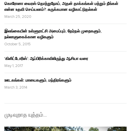
கொரோனா வைரஸ் தொற்றுநோய், அதன் தாக்கங்கள் மற்றும் நீங்கள்
என்ன உதவி செய்யலாம்?: சுருக்கமான வழிகாட்டுதல்கள்
March 25, 2020
இலங்கையின் உள்ளூராட்சி அமைப்பும், தேர்தல் முறைகளும்,
நல்லாளுகைக்கான வழிகளும்
October 5, 2015
‘கிளிட்டோரிஸ்’: ஆப்பிரிக்காவிலிருந்து ஆசியா வரை
May 1, 2017
ஊடகங்கள்: மாயைகளும், மந்திரங்களும்
March 3, 2014
முடிவுறாத யுத்தம்…