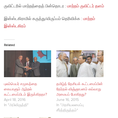
ருவிட்டரில் மாற்றத்தைத் பின்தொடர :
மாற்றம் ருவிட்டர் தளம்
இன்ஸ்டகிராமில் கருத்து/விருப்பம் தெரிவிக்க :
மாற்றம்
இன்ஸ்டகிரம்
Related
புலம்பெயர் சமூகத்தை
தமிழ்த் தேசியக் கூட்டமைப்பின்
கையாளும் ஆற்றல்
தேர்தல் விஞ்ஞாபனம் எவ்வாறு
கூட்டமைப்பிடம் இருக்கிறதா?
அமையப் போகிறது?
April 18, 2016
June 16, 2015
In "அபிவிருத்தி"
In "அரசியலமைப்பு
சீர்த்திருத்தம்"