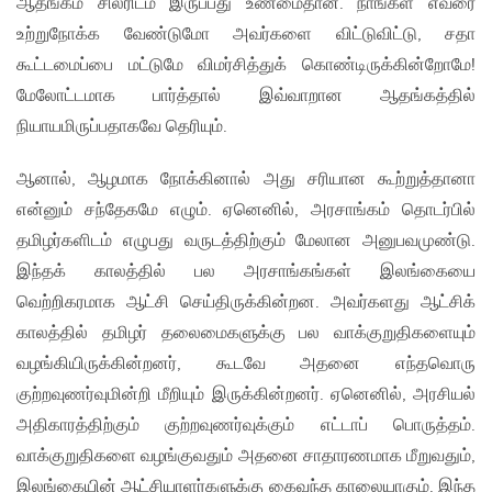
ஆதங்கம் சிலரிடம் இருப்பது உண்மைதான். நாங்கள் எவரை
உற்றுநோக்க வேண்டுமோ அவர்களை விட்டுவிட்டு, சதா
கூட்டமைப்பை மட்டுமே விமர்சித்துக் கொண்டிருக்கின்றோமே!
மேலோட்டமாக பார்த்தால் இவ்வாறான ஆதங்கத்தில்
நியாயமிருப்பதாகவே தெரியும்.
ஆனால், ஆழமாக நோக்கினால் அது சரியான கூற்றுத்தானா
என்னும் சந்தேகமே எழும். ஏனெனில், அரசாங்கம் தொடர்பில்
தமிழர்களிடம் எழுபது வருடத்திற்கும் மேலான அனுபவமுண்டு.
இந்தக் காலத்தில் பல அரசாங்கங்கள் இலங்கையை
வெற்றிகரமாக ஆட்சி செய்திருக்கின்றன. அவர்களது ஆட்சிக்
காலத்தில் தமிழர் தலைமைகளுக்கு பல வாக்குறுதிகளையும்
வழங்கியிருக்கின்றனர், கூடவே அதனை எந்தவொரு
குற்றவுணர்வுமின்றி மீறியும் இருக்கின்றனர். ஏனெனில், அரசியல்
அதிகாரத்திற்கும் குற்றவுணர்வுக்கும் எட்டாப் பொருத்தம்.
வாக்குறுதிகளை வழங்குவதும் அதனை சாதாரணமாக மீறுவதும்,
இலங்கையின் ஆட்சியாளர்களுக்கு கைவந்த காலையாகும். இந்த