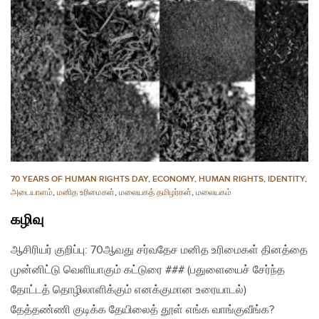
70 YEARS OF HUMAN RIGHTS DAY
,
ECONOMY
,
HUMAN RIGHTS
,
IDENTITY
,
அடையாளம்
,
மனித உரிமைகள்
,
மலையகத் தமிழர்கள்
,
மலையகம்
கழிவு
​ஆசிரியர் குறிப்பு: 70ஆவது சர்வதேச மனித உரிமைகள் தினத்தை
முன்னிட்டு வெளியாகும் கட்டுரை ### (பதுளையைச் சேர்ந்த
தோட்டத் தொழிலாளிக்கும் எனக்குமான உரையாடல்)
தேத்தண்ணி குடிக்க தேயிலைத் தூள் எங்க வாங்குவீங்க?