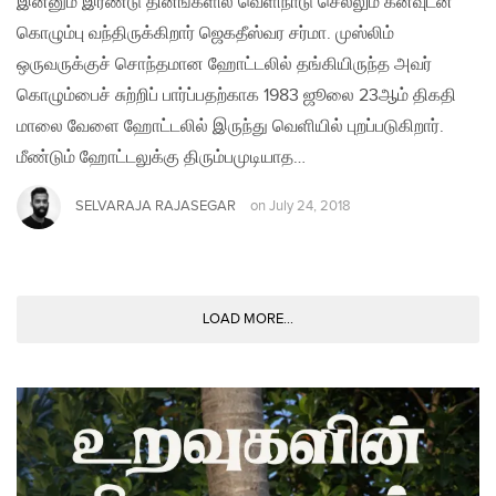
இன்னும் இரண்டு தினங்களில் வெளிநாடு செல்லும் கனவுடன்
கொழும்பு வந்திருக்கிறார் ஜெகதீஸ்வர சர்மா. முஸ்லிம்
ஒருவருக்குச் சொந்தமான ஹோட்டலில் தங்கியிருந்த அவர்
கொழும்பைச் சுற்றிப் பார்ப்பதற்காக 1983 ஜூலை 23ஆம் திகதி
மாலை வேளை ஹோட்டலில் இருந்து வெளியில் புறப்படுகிறார்.
மீண்டும் ஹோட்டலுக்கு திரும்பமுடியாத…
SELVARAJA RAJASEGAR
on
July 24, 2018
LOAD MORE...