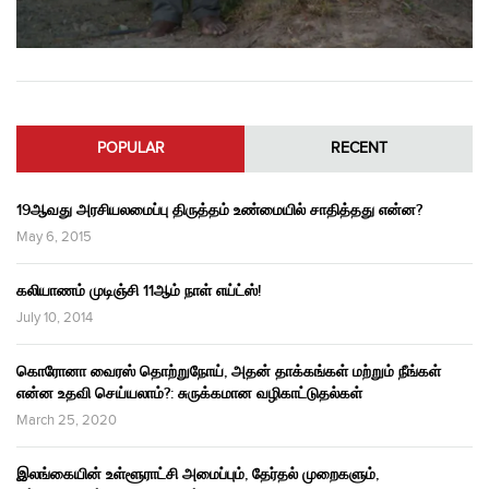
POPULAR
RECENT
19ஆவது அரசியலமைப்பு திருத்தம் உண்மையில் சாதித்தது என்ன?
May 6, 2015
கலியாணம் முடிஞ்சி 11ஆம் நாள் எய்ட்ஸ்!
July 10, 2014
கொரோனா வைரஸ் தொற்றுநோய், அதன் தாக்கங்கள் மற்றும் நீங்கள்
என்ன உதவி செய்யலாம்?: சுருக்கமான வழிகாட்டுதல்கள்
March 25, 2020
இலங்கையின் உள்ளூராட்சி அமைப்பும், தேர்தல் முறைகளும்,