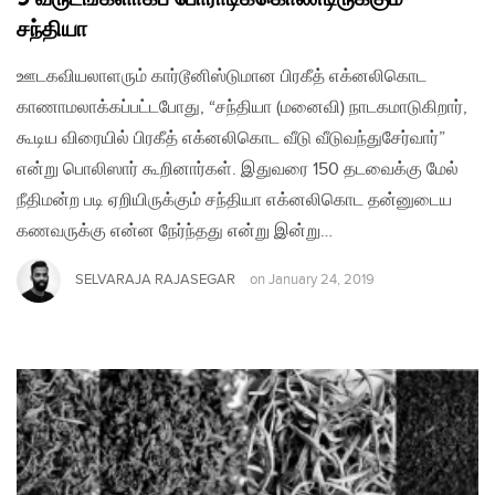
சந்தியா
ஊடகவியலாளரும் கார்டூனிஸ்டுமான பிரகீத் எக்னலிகொட
காணாமலாக்கப்பட்டபோது, “சந்தியா (மனைவி) நாடகமாடுகிறார்,
கூடிய விரையில் பிரகீத் எக்னலிகொட வீடு வீடுவந்துசேர்வார்”
என்று பொலிஸார் கூறினார்கள். இதுவரை 150 தடவைக்கு மேல்
நீதிமன்ற படி ஏறியிருக்கும் சந்தியா எக்னலிகொட தன்னுடைய
கணவருக்கு என்ன நேர்ந்தது என்று இன்று…
SELVARAJA RAJASEGAR
on
January 24, 2019