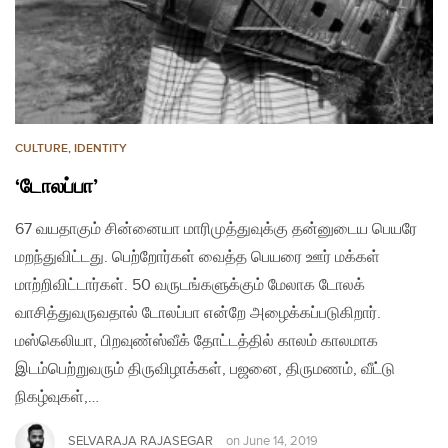
CULTURE
,
IDENTITY
‘டோலப்பா’
67 வயதாகும் சின்னையா மாரிமுத்துவுக்கு தன்னுடைய பெயரே
மறந்துவிட்டது. பெற்றோர்கள் வைத்த பெயரை ஊர் மக்கள்
மாற்றிவிட்டார்கள். 50 வருடங்களுக்கும் மேலாக டோலக்
வாசித்துவருவதால் டோலப்பா என்றே அழைக்கப்படுகிறார்.
மஸ்கெலியா, பிறவுண்ஸ்வீக் தோட்டத்தில் காலம் காலமாக
இடம்பெற்றுவரும் திருவிழாக்கள், பஜனை, திருமணம், வீட்டு
நிகழ்வுகள்,…
SELVARAJA RAJASEGAR
on
June 14, 2019