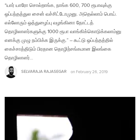
“யார் யாரோ சொல்றாங்க, நாங்க 600, 700 ரூபாவுக்கு
ஒப்பந்தத்துல சைன் வச்சிட்டோமுனு. அதெல்லாம் பொய்.
எல்லோரும் ஒத்துழைப்பு வழங்கினா தோட்டத்
தொழிலாளர்களுக்கு 1000 ரூபா வாங்கிக்கொடுக்கலாம்னு
எனக்கு முழு நம்பிக்க இருக்கு.” – கூட்டு ஒப்பந்தத்தில்
கைச்சாத்திடும் பிரதான தொழிற்சங்கமான இலங்கை
தொழிலாளர்…
SELVARAJA RAJASEGAR
on
February 26, 2019