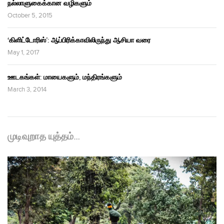
நல்லாளுகைக்கான வழிகளும்
October 5, 2015
‘கிளிட்டோரிஸ்’: ஆப்பிரிக்காவிலிருந்து ஆசியா வரை
May 1, 2017
ஊடகங்கள்: மாயைகளும், மந்திரங்களும்
March 3, 2014
முடிவுறாத யுத்தம்…