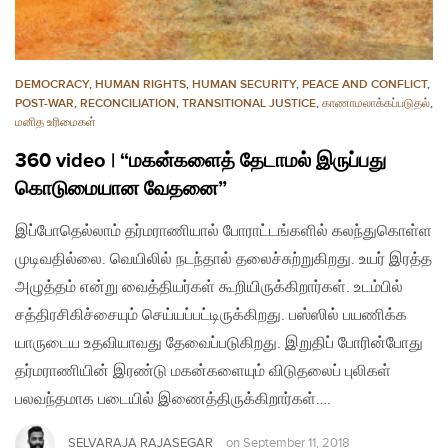
DEMOCRACY
,
HUMAN RIGHTS
,
HUMAN SECURITY
,
PEACE AND CONFLICT
,
POST-WAR
,
RECONCILIATION
,
TRANSITIONAL JUSTICE
,
காணாமலாக்கப்படுதல்
,
மனித உரிமைகள்
360 video | “மகன்களைத் தேடாமல் இருப்பது
கொடுமையான வேதனை”
இப்போதெல்லாம் தர்மராணியால் போராட்டங்களில் கலந்துகொள்ள
முடிவதில்லை. வெயிலில் நடந்தால் தலைச்சுற்றுகிறது. உயர் இரத்த
அழுத்தம் என்று வைத்தியர்கள் கூறியிருக்கிறார்கள். உடம்பில்
சத்திரசிகிச்சையும் செய்யப்பட்டிருக்கிறது. பஸ்ஸில் பயணிக்க
யாருடைய உதவியாவது தேவைப்படுகிறது. இறுதிப் போரின்போது
தர்மராணியின் இரண்டு மகன்களையும் விடுதலைப் புலிகள்
பலவந்தமாக படையில் இணைத்திருக்கிறார்கள்….
SELVARAJA RAJASEGAR
on
September 11, 2018