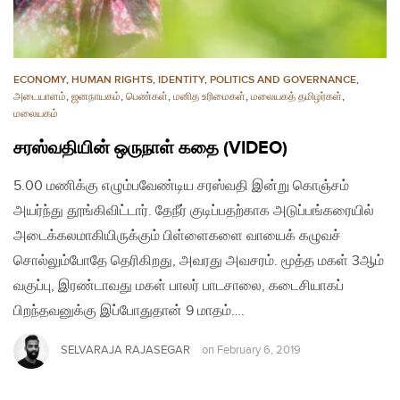
ECONOMY
,
HUMAN RIGHTS
,
IDENTITY
,
POLITICS AND GOVERNANCE
,
அடையாளம்
,
ஜனநாயகம்
,
பெண்கள்
,
மனித உரிமைகள்
,
மலையகத் தமிழர்கள்
,
மலையகம்
சரஸ்வதியின் ஒருநாள் கதை (VIDEO)
5.00 மணிக்கு எழும்பவேண்டிய சரஸ்வதி இன்று கொஞ்சம்
அயர்ந்து தூங்கிவிட்டார். தேநீர் குடிப்பதற்காக அடுப்பங்கரையில்
அடைக்கலமாகியிருக்கும் பிள்ளைகளை வாயைக் கழுவச்
சொல்லும்போதே தெரிகிறது, அவரது அவசரம். மூத்த மகள் 3ஆம்
வகுப்பு, இரண்டாவது மகள் பாலர் பாடசாலை, கடைசியாகப்
பிறந்தவனுக்கு இப்போதுதான் 9 மாதம்….
SELVARAJA RAJASEGAR
on
February 6, 2019