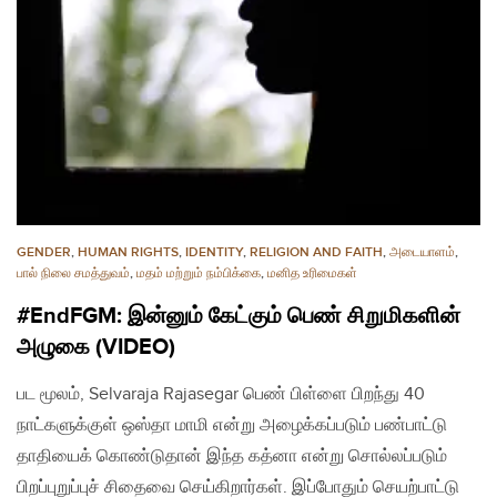
GENDER
,
HUMAN RIGHTS
,
IDENTITY
,
RELIGION AND FAITH
,
அடையாளம்
,
பால் நிலை சமத்துவம்
,
மதம் மற்றும் நம்பிக்கை
,
மனித உரிமைகள்
#EndFGM: இன்னும் கேட்கும் பெண் சிறுமிகளின்
அழுகை (VIDEO)
பட மூலம், Selvaraja Rajasegar பெண் பிள்ளை பிறந்து 40
நாட்களுக்குள் ஒஸ்தா மாமி என்று அழைக்கப்படும் பண்பாட்டு
தாதியைக் கொண்டுதான் இந்த கத்னா என்று சொல்லப்படும்
பிறப்புறுப்புச் சிதைவை செய்கிறார்கள். இப்போதும் செயற்பாட்டு