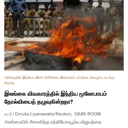
அபிவிருத்தி
,
இந்தியா
,
இனப் பிரச்சினை
,
இனவாதம்
,
கட்டுரை
,
கொழும்பு
,
வடக்கு-
கிழக்கு
இலங்கை விவகாரத்தில் இந்திய மூலோபாயம்
தோல்வியைத் தழுவுகின்றதா?
படம் | Dinuka Liyanawatte/Reuters, DARK ROOM
அண்மையில் சீனாவிற்கு உத்தியோகபூர்வ விஜயத்தை