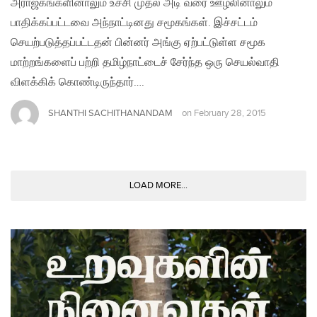
அராஜகங்களினாலும் உச்சி முதல் அடி வரை ஊழலினாலும்
பாதிக்கப்பட்டவை அந்நாட்டினது சமூகங்கள். இச்சட்டம்
செயற்படுத்தப்பட்டதன் பின்னர் அங்கு ஏற்பட்டுள்ள சமூக
மாற்றங்களைப் பற்றி தமிழ்நாட்டைச் சேர்ந்த ஒரு செயல்வாதி
விளக்கிக் கொண்டிருந்தார்….
SHANTHI SACHITHANANDAM
on
February 28, 2015
LOAD MORE...