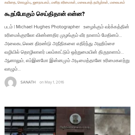
கவிதை
,
கொழும்பு
,
ஜனநாயகம்
,
மனித உரிமைகள்
,
மலையகத் தமிழர்கள்
,
மலையகம்
கூறப்போகும் செய்திதான் என்ன?
படம் | Michael Hughes Photographer உழைக்கும் வர்க்கத்தின்
உரிமைக்குரலோ விண்ணதிர முழங்கும் வீர நாளாம் மேதினம்…
அலைகடலென திரண்டு அநீதிகளை எதிர்ந்து அஹிம்சை
வழியில் தொழிலாளர் பலம்காட்டும் ஒற்றுமையின் திருநாளாம்…
ஆனாலும், எம்இனமோ இன்னமும் அடிமைத்தானே உரிமைகளற்று
வாழும்…
SANATH
on
May 1, 2016