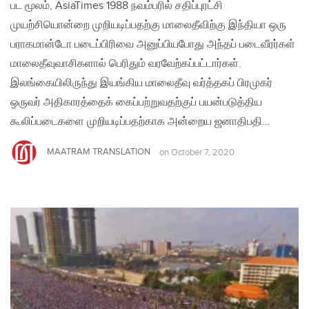
பட மூலம், AsiaTimes 1988 நவம்பரில் சதிப்புரட்சி
முயற்சியொன்றை முறியடிப்பதற்கு மாலைதீவிற்கு இந்தியா ஒரு
பராகமான்டோ படைப்பிரிவை அனுப்பியபோது அந்தப் படைவீரர்கள்
மாலைதீவுவாசிகளால் பெரிதும் வரவேற்கப்பட்டார்கள்.
இலங்கையிலிருந்து இயங்கிய மாலைதீவு வர்த்தகப் பிரமுகர்
ஒருவர் அதிகாரத்தைக் கைப்பற்றுவதற்குப் பயன்படுத்திய
கூலிப்படைகளை முறியடிப்பதற்காக அன்றைய ஜனாதிபதி…
MAATRAM TRANSLATION
on
October 7, 2020