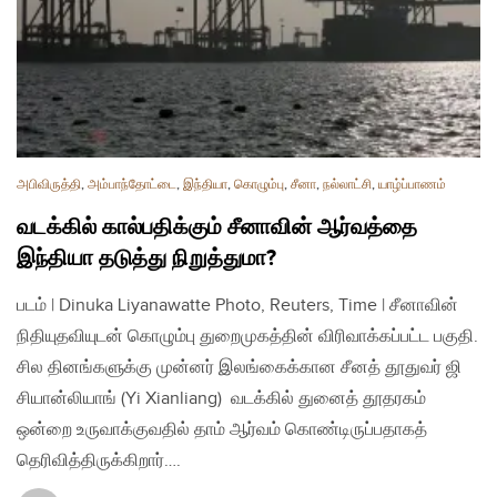
அபிவிருத்தி
,
அம்பாந்தோட்டை
,
இந்தியா
,
கொழும்பு
,
சீனா
,
நல்லாட்சி
,
யாழ்ப்பாணம்
வடக்கில் கால்பதிக்கும் சீனாவின் ஆர்வத்தை
இந்தியா தடுத்து நிறுத்துமா?
படம் | Dinuka Liyanawatte Photo, Reuters, Time | சீனாவின்
நிதியுதவியுடன் கொழும்பு துறைமுகத்தின் விரிவாக்கப்பட்ட பகுதி.
சில தினங்களுக்கு முன்னர் இலங்கைக்கான சீனத் தூதுவர் ஜி
சியான்லியாங் (Yi Xianliang) வடக்கில் துனைத் தூதரகம்
ஒன்றை உருவாக்குவதில் தாம் ஆர்வம் கொண்டிருப்பதாகத்
தெரிவித்திருக்கிறார்….