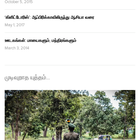
October 5, 2015
‘கிளிட்டோரிஸ்’: ஆப்பிரிக்காவிலிருந்து ஆசியா வரை
May 1, 2017
ஊடகங்கள்: மாயைகளும், மந்திரங்களும்
March 3, 2014
முடிவுறாத யுத்தம்…