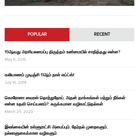
POPULAR
RECENT
19ஆவது அரசியலமைப்பு திருத்தம் உண்மையில் சாதித்தது என்ன?
May 6, 2015
கலியாணம் முடிஞ்சி 11ஆம் நாள் எய்ட்ஸ்!
July 10, 2014
கொரோனா வைரஸ் தொற்றுநோய், அதன் தாக்கங்கள் மற்றும் நீங்கள்
என்ன உதவி செய்யலாம்?: சுருக்கமான வழிகாட்டுதல்கள்
March 25, 2020
இலங்கையின் உள்ளூராட்சி அமைப்பும், தேர்தல் முறைகளும்,
நல்லாளுகைக்கான வழிகளும்