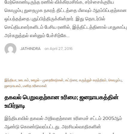
மேற்கொண்டிருந்த ரணில் விக்கிரமசிங்க, சர்ச்சைக்குரிய
கொழும்பு துறைமுக நகரத் திட்டத்தை மீளவும் ஆரம்பிப்பதற்கான
ஒப்பந்தத்தை புதுப்பித்திருக்கின்றார். இது தொடர்பில்
செய்தியாளர்களிடம் பேசிய ரணில், இத்திட்டத்தினால் பாதுகாப்பு
அச்சுறுத்தல் என்னும் பேச்சிற்கே…
JATHINDRA
on
April 27, 2016
இந்தியா
,
ஊடகம்
,
ஊழல் - முறைகேடுகள்
,
கட்டுரை
,
கருத்துச் சுதந்திரம்
,
கொழும்பு
,
ஜனநாயகம்
,
மனித உரிமைகள்
தகவல் பெறுவதற்கான உரிமை; ஜனநாயகத்தின்
உயிர்நாடி
இந்தியாவில் தகவல் அறிவதற்கான உரிமைச் சட்டம் 2005ஆம்
ஆண்டு கொண்டுவரப்பட்டது. அரசியல்வாதிகளின்