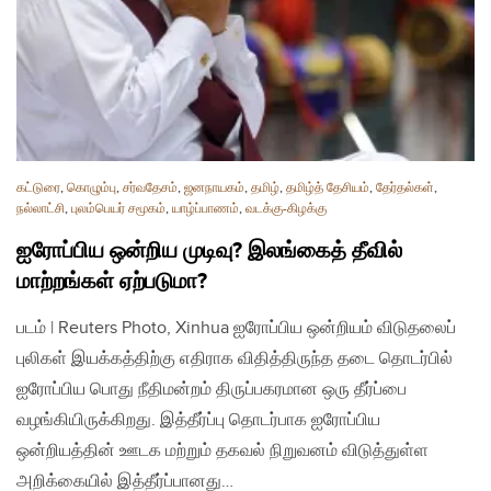
கட்டுரை
,
கொழும்பு
,
சர்வதேசம்
,
ஜனநாயகம்
,
தமிழ்
,
தமிழ்த் தேசியம்
,
தேர்தல்கள்
,
நல்லாட்சி
,
புலம்பெயர் சமூகம்
,
யாழ்ப்பாணம்
,
வடக்கு-கிழக்கு
ஐரோப்பிய ஒன்றிய முடிவு? இலங்கைத் தீவில்
மாற்றங்கள் ஏற்படுமா?
படம் | Reuters Photo, Xinhua ஐரோப்பிய ஒன்றியம் விடுதலைப்
புலிகள் இயக்கத்திற்கு எதிராக விதித்திருந்த தடை தொடர்பில்
ஐரோப்பிய பொது நீதிமன்றம் திருப்பகரமான ஒரு தீர்ப்பை
வழங்கியிருக்கிறது. இத்தீர்ப்பு தொடர்பாக ஐரோப்பிய
ஒன்றியத்தின் ஊடக மற்றும் தகவல் நிறுவனம் விடுத்துள்ள
அறிக்கையில் இத்தீர்ப்பானது…