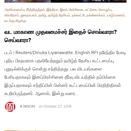
அரசியலமைப்பு சீர்த்திருத்தம்
,
இந்தியா
,
இனப் பிரச்சினை
,
கட்டுரை
,
கொழும்பு
,
சர்வதேசம்
,
ஜனநாயகம்
,
தமிழ்
,
தமிழ்த் தேசியம்
,
நல்லாட்சி
,
நல்லிணக்கம்
,
யாழ்ப்பாணம்
,
வடக்கு-கிழக்கு
வட மாகாண முதலமைச்சர் இதைச் சொல்வாரா?
செய்வாரா?
படம் | Reuters/Dinuka Liyanawatte, English.RFI நரேந்திர மோடி
புதிய பிரதமராக பதவியேற்றதும் தமிழ்த் தேசிய கூட்டமைப்பு
புதுடில்லிக்குச் சென்று சந்தித்தது. பல விடயங்களை
பேசியதாகவும் இனப்பிரச்சினை தீர்வு விடயத்தில் நம்பிக்கை
இருப்பதாகவும் சந்திப்பின் பின்னர் கூட்டமைப்பின் பிரதிநிதிகள்
கூறியிருந்தனர். ஆனால், இன்று வரை…
A.NIXON
on
October 27, 2014