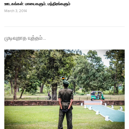
ஊடகங்கள்: மாயைகளும், மந்திரங்களும்
March 3, 2014
முடிவுறாத யுத்தம்…