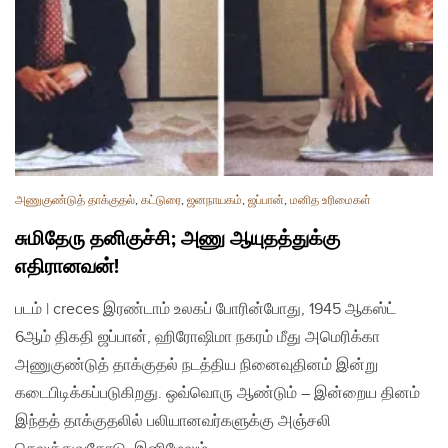
அணுகுண்டுத் தாக்குதல்
,
கட்டுரை
,
ஜனநாயகம்
,
ஜப்பான்
,
மனித உரிமைகள்
சுமிதேரு தனிகுச்சி; அணு ஆயுதத்துக்கு
எதிரானவன்!
படம் | creces இரண்டாம் உலகப் போரின்போது, 1945 ஆகஸ்ட்
6ஆம் திகதி ஜப்பான், ஹிரோஷிமா நகரம் மீது அமெரிக்கா
அணுகுண்டுத் தாக்குதல் நடத்திய நினைவுதினம் இன்று
கடைபிடிக்கப்படுகிறது. ஒவ்வொரு ஆண்டும் – இன்றைய தினம்
இந்தத் தாக்குதலில் பலியானவர்களுக்கு அஞ்சலி