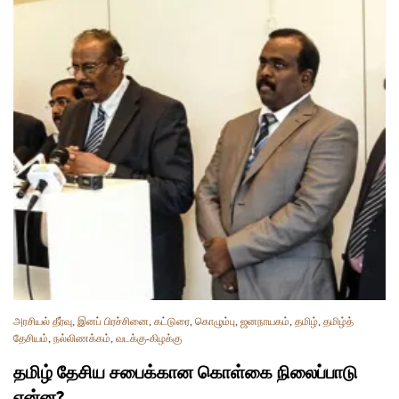
அரசியல் தீர்வு
,
இனப் பிரச்சினை
,
கட்டுரை
,
கொழும்பு
,
ஜனநாயகம்
,
தமிழ்
,
தமிழ்த்
தேசியம்
,
நல்லிணக்கம்
,
வடக்கு-கிழக்கு
தமிழ் தேசிய சபைக்கான கொள்கை நிலைப்பாடு
என்ன?