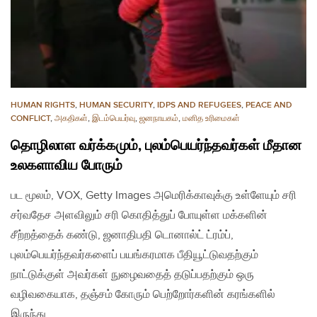
HUMAN RIGHTS
,
HUMAN SECURITY
,
IDPS AND REFUGEES
,
PEACE AND
CONFLICT
,
அகதிகள்
,
இடம்பெயர்வு
,
ஜனநாயகம்
,
மனித உரிமைகள்
தொழிலாள வர்க்கமும், புலம்பெயர்ந்தவர்கள் மீதான
உலகளாவிய போரும்
பட மூலம், VOX, Getty Images அமெரிக்காவுக்கு உள்ளேயும் சரி
சர்வதேச அளவிலும் சரி கொதித்துப் போயுள்ள மக்களின்
சீற்றத்தைக் கண்டு, ஜனாதிபதி டொனால்ட் ட்ரம்ப்,
புலம்பெயர்ந்தவர்களைப் பயங்கரமாக பீதியூட்டுவதற்கும்
நாட்டுக்குள் அவர்கள் நுழைவதைத் தடுப்பதற்கும் ஒரு
வழிவகையாக, தஞ்சம் கோரும் பெற்றோர்களின் கரங்களில்
இருந்து…