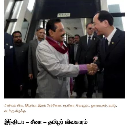
அரசியல் தீர்வு
,
இந்தியா
,
இனப் பிரச்சினை
,
கட்டுரை
,
கொழும்பு
,
ஜனநாயகம்
,
தமிழ்
,
வடக்கு-கிழக்கு
இந்தியா – சீனா – தமிழர் விவகாரம்