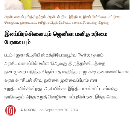
அரசியலமைப்பு சீர்த்திருத்தம்
,
அரசியல் தீர்வு
,
இந்தியா
,
இனப் பிரச்சினை
,
கட்டுரை
,
கொழும்பு
,
ஜனநாயகம்
,
தமிழ்
,
தமிழ்த் தேசியம்
,
நல்லாட்சி
,
வடக்கு-கிழக்கு
இனப்பிரச்சினையும் ஜெனீவா மனித உரிமை
பேரவையும்
படம் | ஜனாதிபதியின் உத்தியோகபூர்வ Twitter தளம்
அரசியலமைப்பில் உள்ள 13ஆவது திருத்தச்சட்டத்தை
நடைமுறைப்படுத்த விரும்பாத மஹிந்த ராஜபக்‌ஷ தலைமையிலான
அரசு அரசியல் தீர்வு ஒன்றை முன்வைப்போம் என
உறுதியளிக்கின்றது. அமெரிக்கா இந்தியா உள்ளிட்ட சர்வதே
நாடுகளும் அந்த உறுதிமொழியை நம்புகின்றன. இந்த அரசு…
A.NIXON
on
September 30, 2014