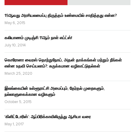
19ஆவது அரசியலமைப்பு திருத்தம் உண்மையில் சாதித்தது என்ன?
May 6, 2015
கலியாணம் முடிஞ்சி 11ஆம் நாள் எய்ட்ஸ்!
July 10, 2014
கொரோனா வைரஸ் தொற்றுநோய், அதன் தாக்கங்கள் மற்றும் நீங்கள்
என்ன உதவி செய்யலாம்?: சுருக்கமான வழிகாட்டுதல்கள்
March 25, 2020
இலங்கையின் உள்ளூராட்சி அமைப்பும், தேர்தல் முறைகளும்,
நல்லாளுகைக்கான வழிகளும்
October 5, 2015
‘கிளிட்டோரிஸ்’: ஆப்பிரிக்காவிலிருந்து ஆசியா வரை
May 1, 2017