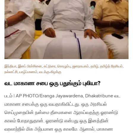
இந்தியா
,
இனப் பிரச்சினை
,
கட்டுரை
,
கொழும்பு
,
ஜனநாயகம்
,
தமிழ்
,
தமிழ்த் தேசியம்
,
நல்லாட்சி
,
யாழ்ப்பாணம்
,
வடக்கு-கிழக்கு
வட மாகாண சபை ஒரு பதுங்கும் புலியா?
படம் | AP PHOTO/Eranga Jayawardena, Dhakatribune வட
மாகாண சபைக்கு ஒரு வயதாகிவிட்டது. ஒரு அரசியல்
செய்முறையின் நன்மை தீமைகளை ஆராய்வதற்கு ஓராண்டு
காலம் போதாதுதான். ஓராண்டு என்பது ஒரு இனத்தின்
வரலாற்றில் மிக அற்பமான ஒரு காலமே. ஆனால், மாகாண