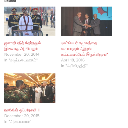
Related
ஜனாதிபதித் தேர்தலும்
புலம்பெயர் சமூகத்தை
இனவாத அரசியலும்
கையாளும் ஆற்றல்
November 20, 2014
கூட்டமைப்பிடம் இருக்கிறதா?
In "அடிப்படைவாதம்"
April 18, 2016
In "அபிவிருத்தி"
ரணிலின் ஒப்பரேசன் II
December 20, 2015
In "அடையாளம்"