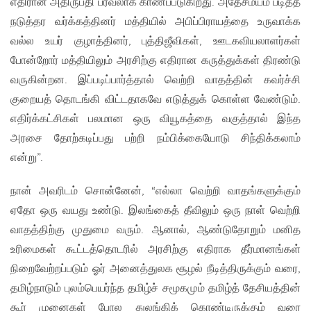
எதிரான அதிருப்தி பரவலாக காணப்படுகிறது. அதேசமயம் படித்த
நடுத்தர வர்க்கத்தினர் மத்தியில் அபிப்பிராயத்தை உருவாக்க
வல்ல உயர் குழாத்தினர், புத்திஜீவிகள், ஊடகவியலாளர்கள்
போன்றோர் மத்தியிலும் அரசிற்கு எதிரான கருத்துக்கள் திரண்டு
வருகின்றன. இப்படிப்பார்த்தால் வெற்றி வாதத்தின் கவர்ச்சி
குறையத் தொடங்கி விட்டதாகவே எடுத்துக் கொள்ள வேண்டும்.
எதிர்க்கட்சிகள் பலமான ஒரு வியூகத்தை வகுத்தால் இந்த
அரசை தோற்கடிப்பது பற்றி நம்பிக்கையோடு சிந்திக்கலாம்
என்று”.
நான் அவரிடம் சொன்னேன், “எல்லா வெற்றி வாதங்களுக்கும்
ஏதோ ஒரு வயது உண்டு. இலங்கைத் தீவிலும் ஒரு நாள் வெற்றி
வாதத்திற்கு முதுமை வரும். ஆனால், ஆண்டுதோறும் மனித
உரிமைகள் கூட்டத்தொடரில் அரசிற்கு எதிராக தீர்மானங்கள்
நிறைவேற்றப்படும் ஓர் அனைத்துலக சூழல் நீடித்திருக்கும் வரை,
தமிழ்நாடும் புலம்பெயர்ந்த தமிழ்ச் சமூகமும் தமிழ்த் தேசியத்தின்
கூர் முனைகள் போல துலங்கிக் கொண்டிருக்கும் வரை