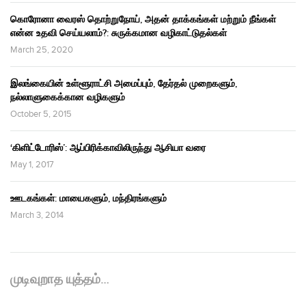
கொரோனா வைரஸ் தொற்றுநோய், அதன் தாக்கங்கள் மற்றும் நீங்கள்
என்ன உதவி செய்யலாம்?: சுருக்கமான வழிகாட்டுதல்கள்
March 25, 2020
இலங்கையின் உள்ளூராட்சி அமைப்பும், தேர்தல் முறைகளும்,
நல்லாளுகைக்கான வழிகளும்
October 5, 2015
‘கிளிட்டோரிஸ்’: ஆப்பிரிக்காவிலிருந்து ஆசியா வரை
May 1, 2017
ஊடகங்கள்: மாயைகளும், மந்திரங்களும்
March 3, 2014
முடிவுறாத யுத்தம்…