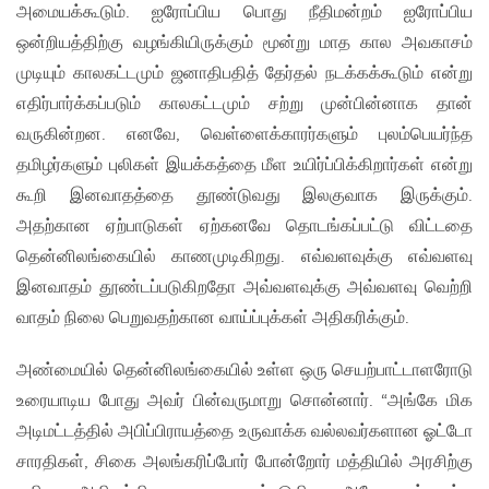
அமையக்கூடும். ஐரோப்பிய பொது நீதிமன்றம் ஐரோப்பிய
ஒன்றியத்திற்கு வழங்கியிருக்கும் மூன்று மாத கால அவகாசம்
முடியும் காலகட்டமும் ஜனாதிபதித் தேர்தல் நடக்கக்கூடும் என்று
எதிர்பார்க்கப்படும் காலகட்டமும் சற்று முன்பின்னாக தான்
வருகின்றன. எனவே, வெள்ளைக்காரர்களும் புலம்பெயர்ந்த
தமிழர்களும் புலிகள் இயக்கத்தை மீள உயிர்ப்பிக்கிறார்கள் என்று
கூறி இனவாதத்தை தூண்டுவது இலகுவாக இருக்கும்.
அதற்கான ஏற்பாடுகள் ஏற்கனவே தொடங்கப்பட்டு விட்டதை
தென்னிலங்கையில் காணமுடிகிறது. எவ்வளவுக்கு எவ்வளவு
இனவாதம் தூண்டப்படுகிறதோ அவ்வளவுக்கு அவ்வளவு வெற்றி
வாதம் நிலை பெறுவதற்கான வாய்ப்புக்கள் அதிகரிக்கும்.
அண்மையில் தென்னிலங்கையில் உள்ள ஒரு செயற்பாட்டாளரோடு
உரையாடிய போது அவர் பின்வருமாறு சொன்னார். “அங்கே மிக
அடிமட்டத்தில் அபிப்பிராயத்தை உருவாக்க வல்லவர்களான ஓட்டோ
சாரதிகள், சிகை அலங்கரிப்போர் போன்றோர் மத்தியில் அரசிற்கு