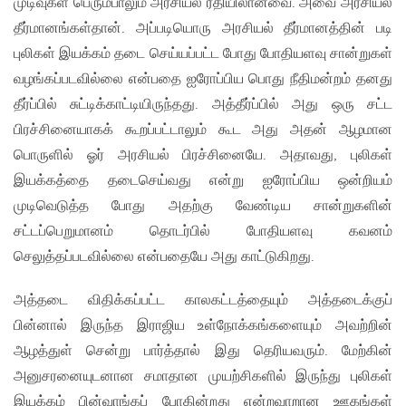
முடிவுகள் பெரும்பாலும் அரசியல் ரீதியிலானவை. அவை அரசியல்
தீர்மானங்கள்தான். அப்படியொரு அரசியல் தீர்மானத்தின் படி
புலிகள் இயக்கம் தடை செய்யப்பட்ட போது போதியளவு சான்றுகள்
வழங்கப்படவில்லை என்பதை ஐரோப்பிய பொது நீதிமன்றம் தனது
தீர்ப்பில் சுட்டிக்காட்டியிருந்தது. அத்தீர்ப்பில் அது ஒரு சட்ட
பிரச்சினையாகக் கூறப்பட்டாலும் கூட அது அதன் ஆழமான
பொருளில் ஓர் அரசியல் பிரச்சினையே. அதாவது, புலிகள்
இயக்கத்தை தடைசெய்வது என்று ஐரோப்பிய ஒன்றியம்
முடிவெடுத்த போது அதற்கு வேண்டிய சான்றுகளின்
சட்டப்பெறுமானம் தொடர்பில் போதியளவு கவனம்
செலுத்தப்படவில்லை என்பதையே அது காட்டுகிறது.
அத்தடை விதிக்கப்பட்ட காலகட்டத்தையும் அத்தடைக்குப்
பின்னால் இருந்த இராஜிய உள்நோக்கங்களையும் அவற்றின்
ஆழத்துள் சென்று பார்த்தால் இது தெரியவரும். மேற்கின்
அனுசரனையுடனான சமாதான முயற்சிகளில் இருந்து புலிகள்
இயக்கம் பின்வாங்கப் போகின்றது என்றவாறான ஊகங்கள்