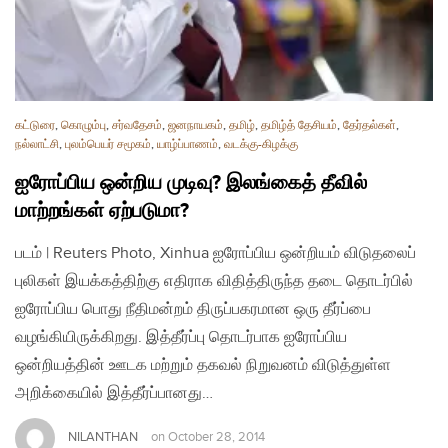
கட்டுரை
,
கொழும்பு
,
சர்வதேசம்
,
ஜனநாயகம்
,
தமிழ்
,
தமிழ்த் தேசியம்
,
தேர்தல்கள்
,
நல்லாட்சி
,
புலம்பெயர் சமூகம்
,
யாழ்ப்பாணம்
,
வடக்கு-கிழக்கு
ஐரோப்பிய ஒன்றிய முடிவு? இலங்கைத் தீவில்
மாற்றங்கள் ஏற்படுமா?
படம் | Reuters Photo, Xinhua ஐரோப்பிய ஒன்றியம் விடுதலைப்
புலிகள் இயக்கத்திற்கு எதிராக விதித்திருந்த தடை தொடர்பில்
ஐரோப்பிய பொது நீதிமன்றம் திருப்பகரமான ஒரு தீர்ப்பை
வழங்கியிருக்கிறது. இத்தீர்ப்பு தொடர்பாக ஐரோப்பிய
ஒன்றியத்தின் ஊடக மற்றும் தகவல் நிறுவனம் விடுத்துள்ள
அறிக்கையில் இத்தீர்ப்பானது…
NILANTHAN
on
October 28, 2014