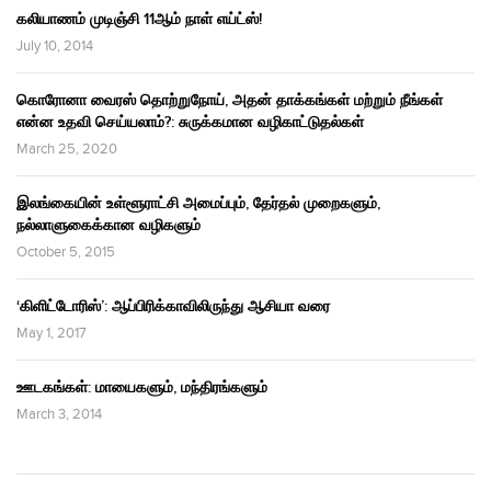
கலியாணம் முடிஞ்சி 11ஆம் நாள் எய்ட்ஸ்!
July 10, 2014
கொரோனா வைரஸ் தொற்றுநோய், அதன் தாக்கங்கள் மற்றும் நீங்கள்
என்ன உதவி செய்யலாம்?: சுருக்கமான வழிகாட்டுதல்கள்
March 25, 2020
இலங்கையின் உள்ளூராட்சி அமைப்பும், தேர்தல் முறைகளும்,
நல்லாளுகைக்கான வழிகளும்
October 5, 2015
‘கிளிட்டோரிஸ்’: ஆப்பிரிக்காவிலிருந்து ஆசியா வரை
May 1, 2017
ஊடகங்கள்: மாயைகளும், மந்திரங்களும்
March 3, 2014