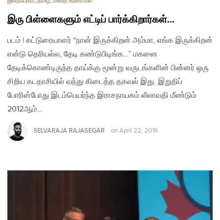
ஜனநாயகம்
,
தமிழ்
,
மனித உரிமைகள்
இரு பிள்ளைகளும் எட்டிப் பார்க்கிறார்கள்…
படம் | கட்டுரையாளர் “நான் இருக்கிறன் அம்மா, எங்க இருக்கிறன்
என்டு தெரியல்ல, தேடி கண்டுபிடிங்க…” மகனை
தேடிக்கொண்டிருந்த தாய்க்கு மூன்று வருடங்களின் பின்னர் ஒரு
சிறிய கடதாசியில் வந்து கிடைத்த தகவல் இது. இறுதிப்
போரின்போது இடம்பெயர்ந்த இராசநாயகம் லீலாவதி மீண்டும்
2012ஆம்…
SELVARAJA RAJASEGAR
on
April 22, 2016