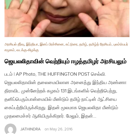
அரசியல் தீர்வு
,
இந்தியா
,
இனப் பிரச்சினை
,
கட்டுரை
,
தமிழ்
,
தமிழ்த் தேசியம்
,
புலம்பெயர்
சமூகம்
,
வடக்கு-கிழக்கு
ஜெயலலிதாவின் வெற்றியும் ஈழத்தமிழர் அரசியலும்
படம் | AP Photo, THE HUFFINGTON POST செல்வி.
ஜெயலலிதாவின் தலைமையிலான அனைத்து இந்திய அண்ணா
திராவிட முன்னேற்றக் கழகம் 131 இடங்களில் வெற்றிபெற்று,
தனிப்பெரும்பான்மையில் மீண்டும் தமிழ் நாட்டின் ஆட்சியை
கைப்பற்றியிருக்கிறது. இதன் மூலமாக ஜெயலலிதா மீண்டும்
முதலமைச்சர் ஆகியிருக்கிறார். மேலும், இதன்…
JATHINDRA
on
May 26, 2016