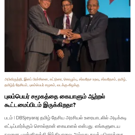
அபிவிருத்தி
,
இனப் பிரச்சினை
,
கட்டுரை
,
கொழும்பு
,
சர்வதேச உறவு
,
சர்வதேசம்
,
தமிழ்
,
தமிழ்த் தேசியம்
,
புலம்பெயர் சமூகம்
,
வடக்கு-கிழக்கு
புலம்பெயர் சமூகத்தை கையாளும் ஆற்றல்
கூட்டமைப்பிடம் இருக்கிறதா?
படம் | DBSjeyaraj தமிழ் தேசிய அரசியல் உரையாடலில் அடிக்கடி
எட்டிப்பார்க்கும் சொல்தான் கையாளல் என்பது. எங்களுடைய
நலனை முன்னிறுத்தி இந்தியாவை அல்லது சவுத் புளொக்கை